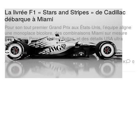
La livrée F1 « Stars and Stripes » de Cadillac
débarque à Miami
Pour son tout premier Grand Prix aux États‑Unis, l’équipe aligne
une monoplace bicolore, des combinaisons Miami sur mesure
pour Sergio Perez et Valtteri Bottas, et des détails USA ultra
voyants.
1 Sources
Automotive
1.1K
0
Apr 29, 2026