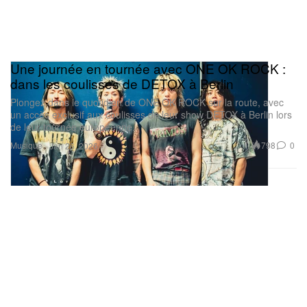
Une journée en tournée avec ONE OK ROCK :
dans les coulisses de DETOX à Berlin
Plongez dans le quotidien de ONE OK ROCK sur la route, avec
un accès exclusif aux coulisses de leur show DETOX à Berlin lors
de leur tournée européenne.
Musique
798
0
Jan 26, 2026