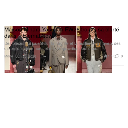
Maison Mihara Yasuhiro FW26 trouve sa clarté
dans « Eternal Now »
Des pièces qui jouent sur la fragilité et la résilience à travers des
distorsions assumées et des irrégularités poétiques.
Mode
1.4K
0
Jan 26, 2026