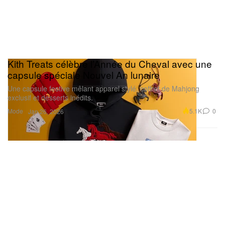
Kith Treats célèbre l’Année du Cheval avec une
capsule spéciale Nouvel An lunaire
Une capsule festive mêlant apparel stylé, coffret de Mahjong
exclusif et desserts inédits.
Mode
5.1K
0
Jan 26, 2026