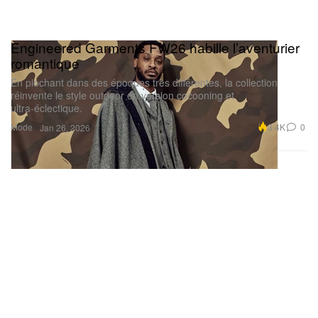
Engineered Garments FW26 habille l’aventurier
romantique
En piochant dans des époques très différentes, la collection
réinvente le style outdoor en version cocooning et
ultra‑éclectique.
Mode
3.4K
0
Jan 26, 2026