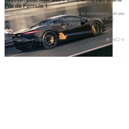
Prix de Formule 1
Cette supercar commémorative, limitée à dix exemplaires, fait ses
débuts à Monaco avec une livrée inspirée de la course et un
groupe motopropulseur hybride de 690 ch.
2 Sources
Automotive
726
0
Jun 2, 2026