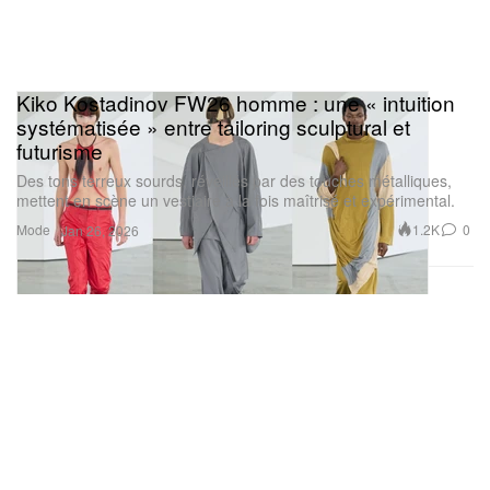
Kiko Kostadinov FW26 homme : une « intuition
systématisée » entre tailoring sculptural et
futurisme
Des tons terreux sourds, réveillés par des touches métalliques,
mettent en scène un vestiaire à la fois maîtrisé et expérimental.
Mode
1.2K
0
Jan 26, 2026