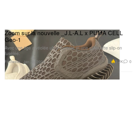
Zoom sur la nouvelle _J.L‑A.L x PUMA CELL
Geo-1
Avec une tige alvéolée ultra voyante et une silhouette slip-on
fuselée.
Footwear
2.2K
0
Jan 26, 2026