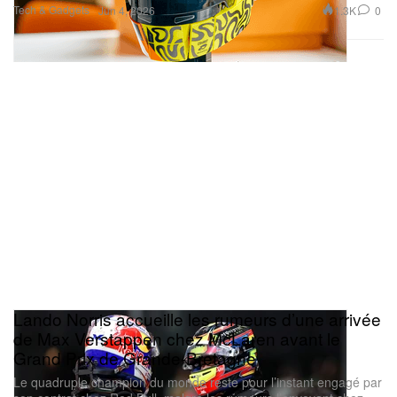
Tech & Gadgets
1.3K
0
Jun 4, 2026
Lando Norris accueille les rumeurs d’une arrivée
de Max Verstappen chez McLaren avant le
Grand Prix de Grande-Bretagne
Le quadruple champion du monde reste pour l’instant engagé par