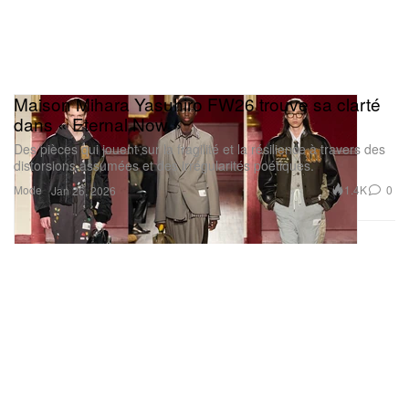
Maison Mihara Yasuhiro FW26 trouve sa clarté
dans « Eternal Now »
Des pièces qui jouent sur la fragilité et la résilience à travers des
distorsions assumées et des irrégularités poétiques.
Mode
1.4K
0
Jan 26, 2026