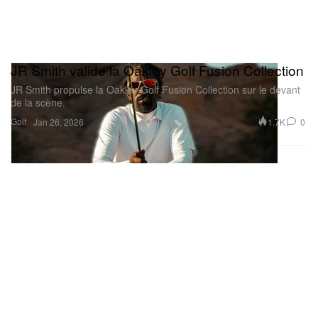
JR Smith valide la Oakley Golf Fusion Collection
JR Smith propulse la Oakley Golf Fusion Collection sur le devant
de la scène.
Golf
1.7K
0
Jan 26, 2026