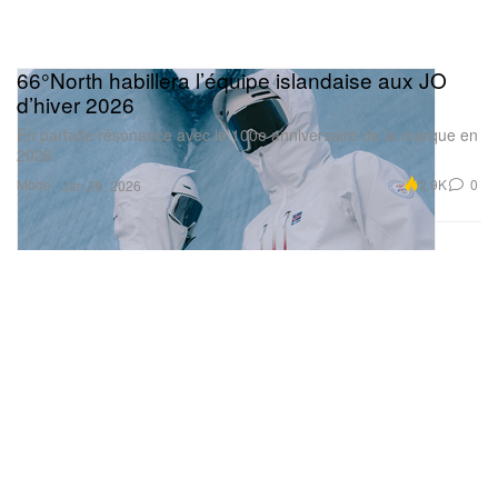
66°North habillera l’équipe islandaise aux JO
d’hiver 2026
En parfaite résonance avec le 100e anniversaire de la marque en
2026.
Mode
2.9K
0
Jan 26, 2026