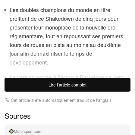
Les doubles champions du monde en titre
profitent de ce Shakedown de cinq jours pour
présenter leur monoplace de la nouvelle ère
réglementaire, tout en repoussant ses premiers
tours de roues en piste au moins au deuxième
jour afin de maximiser le temps de
développement.
La version portée à l’écran à Barcelone ne sera
Lire l'article complet
pas la livrée de course 2026 complète de
McLaren, appelée à être dévoilée lors du
Cet article a été automatiquement traduit de l'anglais.
lancement officiel de la saison le 9 février, avant
les essais de Bahreïn et le nouveau coup d’envoi
Sources
du championnat en Australie.
Motorsport.com