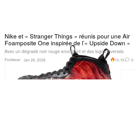
Nike et « Stranger Things » réunis pour une Air
Foamposite One inspirée de l’« Upside Down »
Avec un dégradé noir‑rouge envoûtant et des logos inversés.
Footwear
10.1K
0
Jan 26, 2026