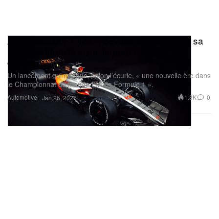
Audi Revolut F1 Team dévoile officiellement sa
nouvelle identité visuelle pour sa saison de
débuts
Un lancement qui marque, selon l’écurie, « une nouvelle ère dans
le Championnat du monde FIA de Formule 1 ».
Automotive
1.8K
0
Jan 26, 2026