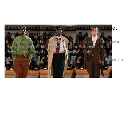
Glass Cypress trace les contours d’un « Quiet
Frontier » pour l’AH26
Dans un monde où la mode fait du bruit, cette collection dessine
un paysage apaisé de smocks, de textures froncées et de
tensions fonctionnelles inspiré par Jackson Hole.
Mode
930
0
Jan 26, 2026