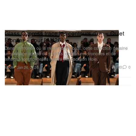
Glass Cypress trace les contours d’un « Quiet
Frontier » pour l’AH26
Dans un monde où la mode fait du bruit, cette collection dessine
un paysage apaisé de smocks, de textures froncées et de
tensions fonctionnelles inspiré par Jackson Hole.
Mode
930
0
Jan 26, 2026