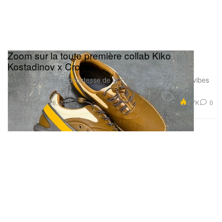
Zoom sur la toute première collab Kiko
Kostadinov x Crocs
Un mix stylé entre robustesse de la chaussure de rando et vibes
sneaker.
Footwear
3.7K
0
Jan 26, 2026