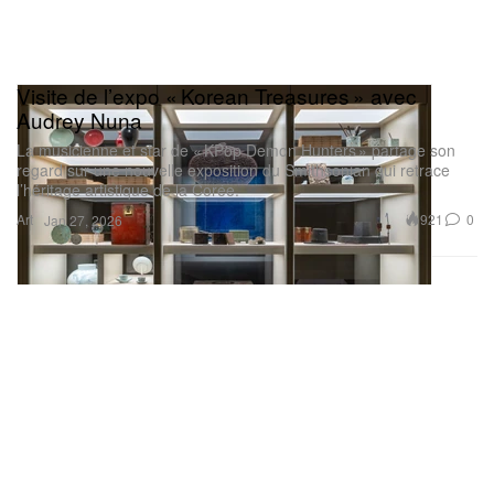
Visite de l’expo « Korean Treasures » avec
Audrey Nuna
La musicienne et star de « KPop Demon Hunters » partage son
regard sur une nouvelle exposition du Smithsonian qui retrace
l’héritage artistique de la Corée.
Art
921
0
Jan 27, 2026