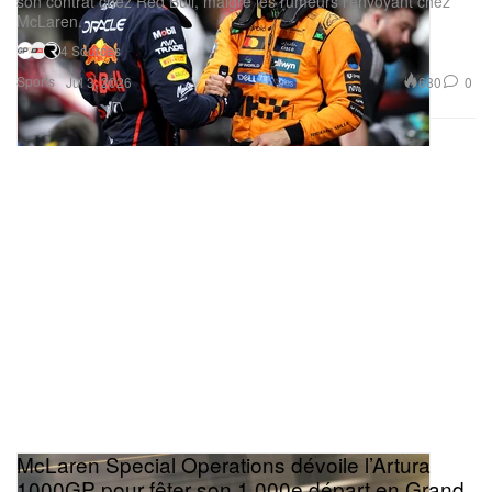
son contrat chez Red Bull, malgré les rumeurs l’envoyant chez
McLaren.
4 Sources
Sports
680
0
Jul 3, 2026
McLaren Special Operations dévoile l’Artura
1000GP pour fêter son 1 000e départ en Grand