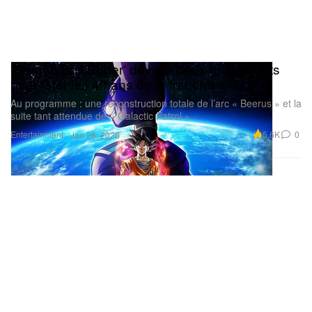
'Dragon Ball Super' dévoile deux gros projets
pour fêter les 40 ans de la franchise
Au programme : une reconstruction totale de l’arc « Beerus » et la
suite tant attendue de « Galactic Patrol ».
Entertainment
5.6K
0
Jan 26, 2026