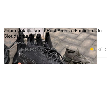
Zoom détaillé sur la Post Archive Faction x On
Cloudsoma
Sortie prévue en juillet.
Footwear
2.4K
0
Jan 26, 2026