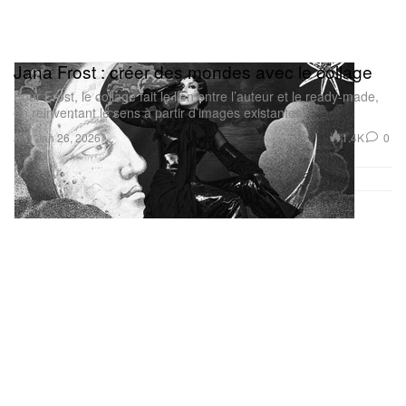
Jana Frost : créer des mondes avec le collage
Pour Frost, le collage fait le lien entre l’auteur et le ready-made,
en réinventant le sens à partir d’images existantes.
Art
1.4K
0
Jan 26, 2026