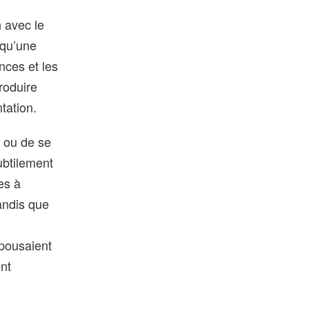
n avec le
 qu’une
nces et les
roduire
tation.
r ou de se
ubtilement
es à
andis que
épousaient
ent