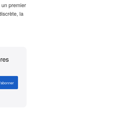
— un premier
iscrète, la
ères
'abonner