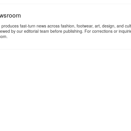
ewsroom
oduces fast-turn news across fashion, footwear, art, design, and cul
iewed by our editorial team before publishing. For corrections or inquiri
com.