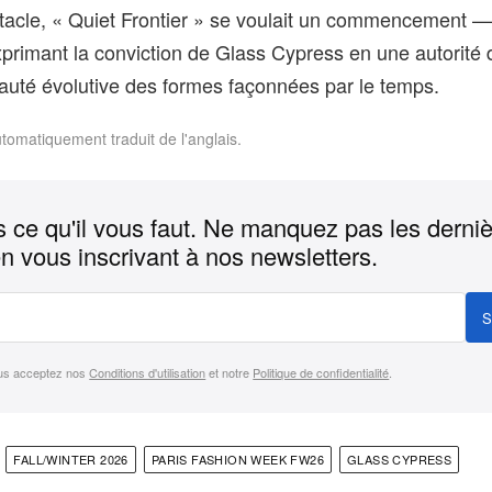
ctacle, « Quiet Frontier » se voulait un commencement 
xprimant la conviction de Glass Cypress en une autorité d
beauté évolutive des formes façonnées par le temps.
utomatiquement traduit de l'anglais.
 ce qu'il vous faut. Ne manquez pas les derni
n vous inscrivant à nos newsletters.
S
us acceptez nos
Conditions d'utilisation
et notre
Politique de confidentialité
.
FALL/WINTER 2026
PARIS FASHION WEEK FW26
GLASS CYPRESS