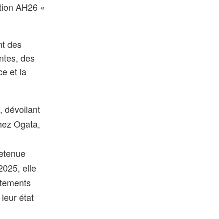
ction AH26 «
nt des
ntes, des
ce et la
, dévoilant
chez Ogata,
retenue
2025, elle
êtements
leur état