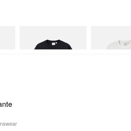
Gramicci
Gramicci
One Point Logo Tee
Vase Tee
Acheter maintenant
Acheter maintenant
ante
enswear