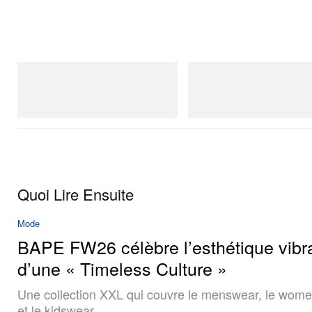
adidas Originals
adidas Originals
Handball Spezial Loafer Shoes
SAMBA OG
Acheter maintenant
Acheter maintenant
Quoi Lire Ensuite
Mode
BAPE FW26 célèbre l’esthétique vibr
d’une « Timeless Culture »
Une collection XXL qui couvre le menswear, le wom
et le kidswear.