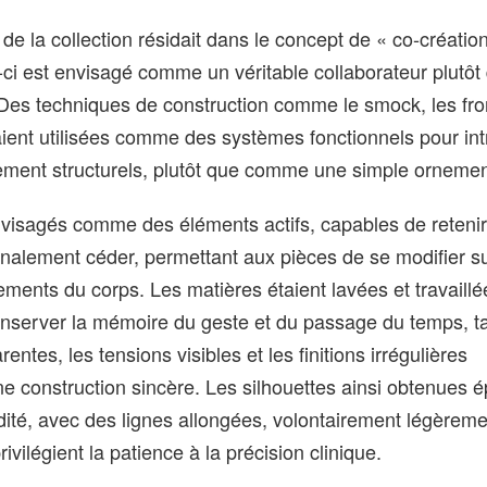
de la collection résidait dans le concept de « co-créatio
-ci est envisagé comme un véritable collaborateur plutôt
 Des techniques de construction comme le smock, les fro
aient utilisées comme des systèmes fonctionnels pour int
hement structurels, plutôt que comme une simple ornemen
envisagés comme des éléments actifs, capables de reteni
inalement céder, permettant aux pièces de se modifier s
ents du corps. Les matières étaient lavées et travaillé
conserver la mémoire du geste et du passage du temps, t
entes, les tensions visibles et les finitions irrégulières
e construction sincère. Les silhouettes ainsi obtenues 
idité, avec des lignes allongées, volontairement légèrem
ivilégient la patience à la précision clinique.