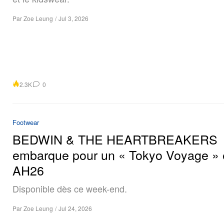
Par
Zoe Leung
/
Jul 3, 2026
2.3K
0
Footwear
BEDWIN & THE HEARTBREAKERS
embarque pour un « Tokyo Voyage »
AH26
Disponible dès ce week-end.
Par
Zoe Leung
/
Jul 24, 2026