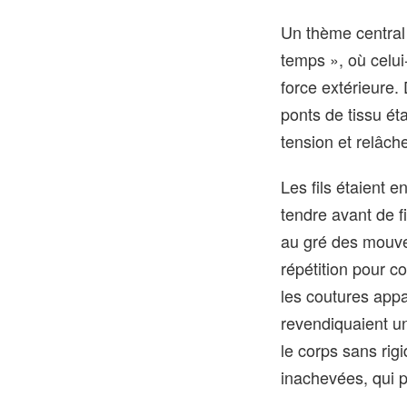
Un thème central 
temps », où celui
force extérieure.
ponts de tissu ét
tension et relâc
Les fils étaient 
tendre avant de f
au gré des mouvem
répétition pour 
les coutures appar
revendiquaient un
le corps sans rig
inachevées, qui pr