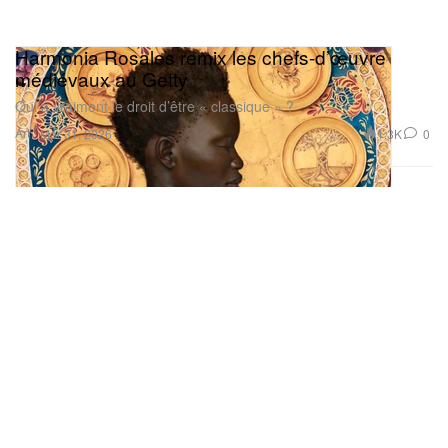
Harmonia Rosales remix les chefs-d’œuvre
médiévaux au Getty
Qui a vraiment le droit d’être « classique » ?
Art
1.3K
0
Mar 31, 2026