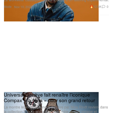
Mode
12.5K
0
Nov 10, 2025
Universal Genève fait renaître l’iconique
Compax « la Nina » pour son grand retour
La montre légendaire rendue célèbre par Nina Rindt revient dans
la collection Tribute to Compax, qui mêle design vintage et