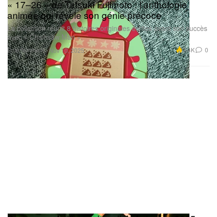
« 17–26 » de Tatsuki Fujimoto : l’anthologie
animée qui révèle son génie précoce
La collection réunit 8 histoires originales écrites avant son succès
avec « Chainsaw Man ».
Entertainment
3.4K
0
Nov 10, 2025