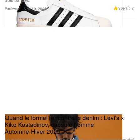
trois bandes.
Footwear
3.2K
0
Nov 10, 2025
Quand le formel rencontre le denim : Levi’s x
Kiko Kostadinov, capsule homme
Automne‑Hiver 2025
Le workwear classique revisité à travers un tailoring expérimental.