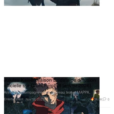
Jujutsu Kaisen saison 3 : date de diffusion
officielle sur Crunchyroll (8 janvier 2026)
Annonce accompagnée d’un nouveau teaser MAPPA.
Entertainment
34.0K
0
Nov 10, 2025