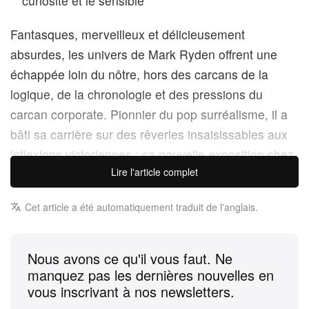
curiosité et le sensible
Fantasques, merveilleux et délicieusement
absurdes, les univers de Mark Ryden offrent une
échappée loin du nôtre, hors des carcans de la
logique, de la chronologie et des pressions du
carcan corporate. Pionnier du pop surréalisme, il a
bâti sa carrière sur des rêveries insaisissables aux
inflexions victoriennes ; sa nouvelle exposition chez
Lire l'article complet
Perrotin Los Angeles nous entraîne plus loin encore
dans le terrier du lapin.
Cet article a été automatiquement traduit de l'anglais.
Il y a la pensée et il y a le sentiment, et comme
Eye
Am
le souligne, l’un se fait souvent au détriment de
Nous avons ce qu'il vous faut. Ne
manquez pas les dernières nouvelles en
l’autre. Dès lors, cette nouvelle suite de peintures et
vous inscrivant à nos newsletters.
de dessins s’est laissée guider par une main