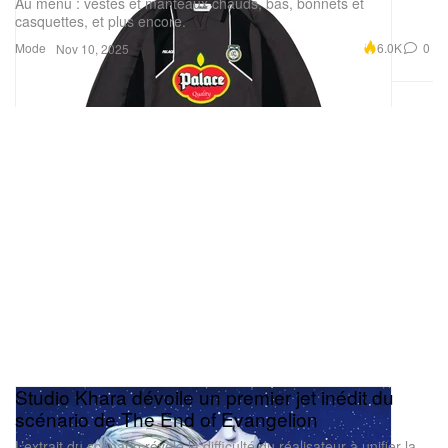
Au menu : vestes et manteaux chauds, bas, bonnets et
casquettes, et plus encore.
Mode
6.0K
0
Nov 10, 2025
Studio Khara dévoile un premier jet inédit du
scénario de The End of Evangelion
L’extrait du scénario révèle la difficulté du réalisateur à unifier la