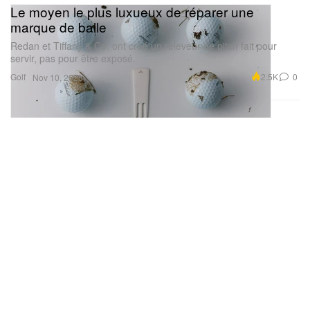
Le moyen le plus luxueux de réparer une
marque de balle
Redan et Tiffany & Co. ont créé un releveur de pitch fait pour
servir, pas pour être exposé.
Golf
2.5K
0
Nov 10, 2025