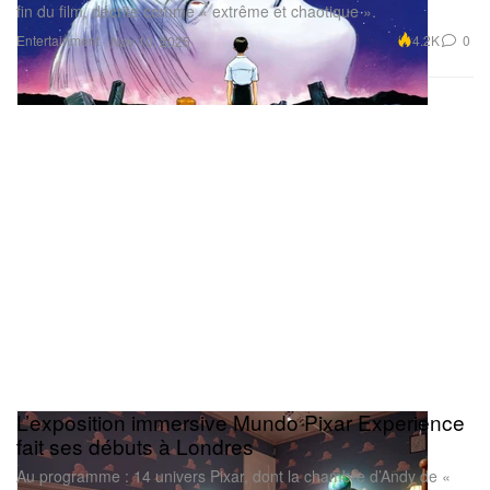
fin du film, décrite comme « extrême et chaotique ».
Entertainment
4.2K
0
Nov 10, 2025
L’exposition immersive Mundo Pixar Experience
fait ses débuts à Londres
Au programme : 14 univers Pixar, dont la chambre d’Andy de «