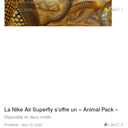
iconiques aux aquarelles et collages intimistes.
Art
3.3K
1
Nov 10, 2025
La Nike Air Superfly s’offre un « Animal Pack »
Disponible en deux motifs.
Footwear
1.3K
0
Nov 10, 2025