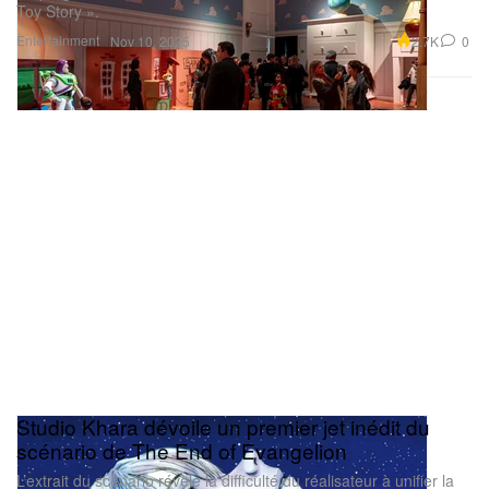
Toy Story ».
Entertainment
2.7K
0
Nov 10, 2025
Studio Khara dévoile un premier jet inédit du
scénario de The End of Evangelion
L’extrait du scénario révèle la difficulté du réalisateur à unifier la