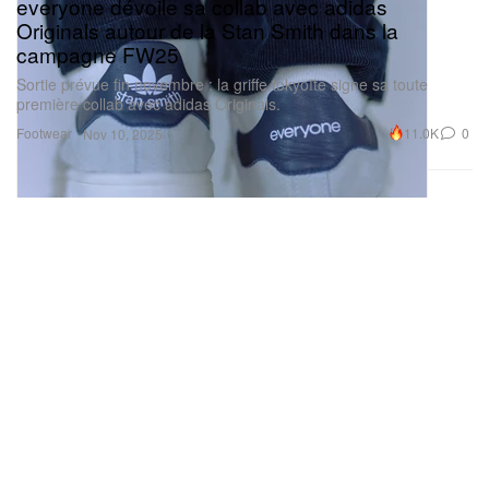
everyone dévoile sa collab avec adidas
Originals autour de la Stan Smith dans la
campagne FW25
Sortie prévue fin novembre : la griffe tokyoïte signe sa toute
première collab avec adidas Originals.
Footwear
11.0K
0
Nov 10, 2025