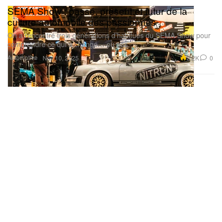
SEMA Show : passé, présent et futur de la
culture automobile des passionnés
On a rencontré trois générations d’habitués du SEMA Show pour
comprendre ce qui a changé… ou pas.
Automotive
2.2K
0
Nov 10, 2025