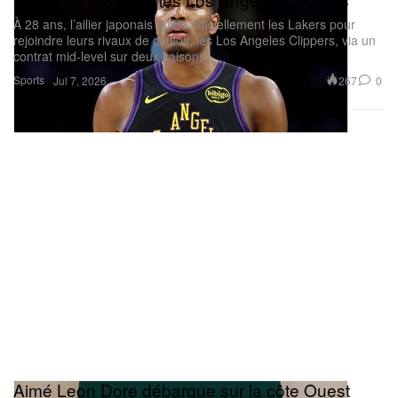
À 28 ans, l’ailier japonais quitte officiellement les Lakers pour
rejoindre leurs rivaux de couloir, les Los Angeles Clippers, via un
contrat mid-level sur deux saisons.
Sports
267
0
Jul 7, 2026
Aimé Leon Dore débarque sur la côte Ouest