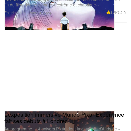
fin du film, décrite comme « extrême et chaotique ».
Entertainment
4.2K
0
Nov 10, 2025
L’exposition immersive Mundo Pixar Experience
fait ses débuts à Londres
Au programme : 14 univers Pixar, dont la chambre d’Andy de «