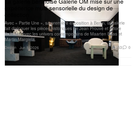
La galerie berlinoise Galerie OM mise sur une
expérience multi-sensorielle du design de
collection
Avec « Partie Une », sa première exposition à Berlin, la galerie
fait dialoguer les pièces historiques de Jean Prouvé et Ettore
Sottsass avec les univers contemporains de Maarten Baas et
Martin Margiela.
Design
753
0
Jun 8, 2026