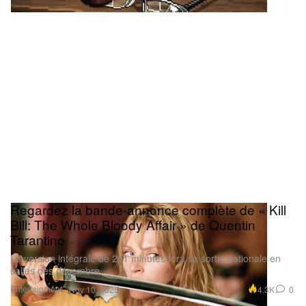
Regardez la bande-annonce complète de « Kill
Bill: The Whole Bloody Affair » de Quentin
Tarantino
La version intégrale de 281 minutes fera sa sortie nationale en
salles dès décembre.
Entertainment
4.3K
0
Nov 10, 2025