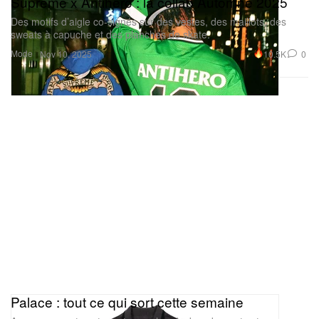
Supreme x Antihero : la collab Automne 2025
Des motifs d’aigle co‑signés sur des vestes, des maillots, des
sweats à capuche et des planches de skate.
Mode
10.5K
0
Nov 10, 2025
Palace : tout ce qui sort cette semaine