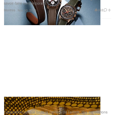
savoir‑faire contemporain.
Montres
953
0
Nov 10, 2025
Yayoi Kusama: la rétrospective ouvre à la
Fondation Beyeler
L’exposition retrace toute la carrière de l’artiste, des installations