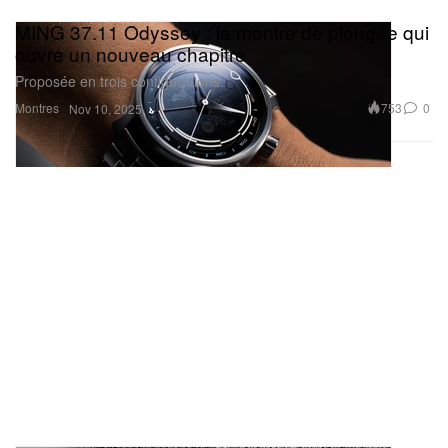
MING 37.11 Odyssey : la montre de plongée qui
ouvre un nouveau chapitre
Proposée en trois configurations.
Montres
753
0
Nov 10, 2025