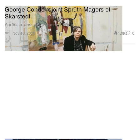
George Condo rejoint Sprüth Magers et
Skarstedt
Après six ans chez Hauser & Wirth.
Art
1.0K
0
Nov 10, 2025