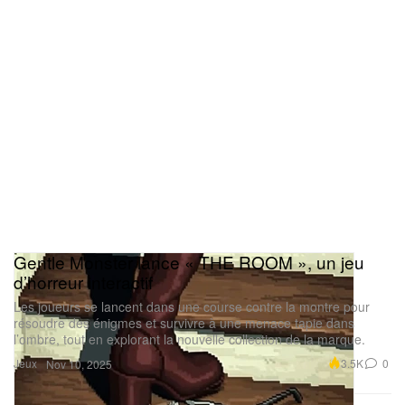
Gentle Monster lance « THE ROOM », un jeu
d’horreur interactif
Les joueurs se lancent dans une course contre la montre pour
résoudre des énigmes et survivre à une menace tapie dans
l’ombre, tout en explorant la nouvelle collection de la marque.
Jeux
3.5K
0
Nov 10, 2025