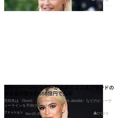
カイリー・ジェンナーが自身のコスメブランドの
株を過半数を約650億円で売却
売却先は〈Gucci〉〈Burberry〉〈Marc Jacobs〉などのビューテ
ィーラインを手掛ける大手企業
ファッション
27
0
Nov 20, 2019