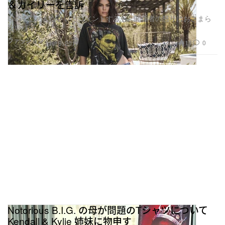
SNSでごめんなさいとコメントするも、関係者の怒りはおさまら
ない様子
ファッション
18
0
Jul 9, 2017
Notorious B.I.G. の母が問題のTシャツについて
Kendall & Kylie 姉妹に物申す
あのOzzyの妻、Sharon Osbourneも彼女らの軽率な行動を一蹴