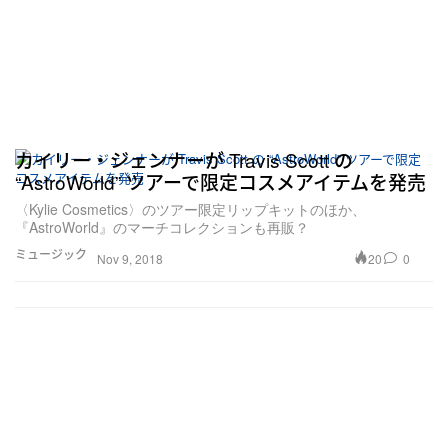
カイリー・ジェンナーが Travis Scott の
“AstroWorld” ツアーで限定コスメアイテムを発売
〈Kylie Cosmetics〉のツアー限定リップキットのほか、
『AstroWorld』のマーチコレクションも再販？
ミュージック
20
0
Nov 9, 2018