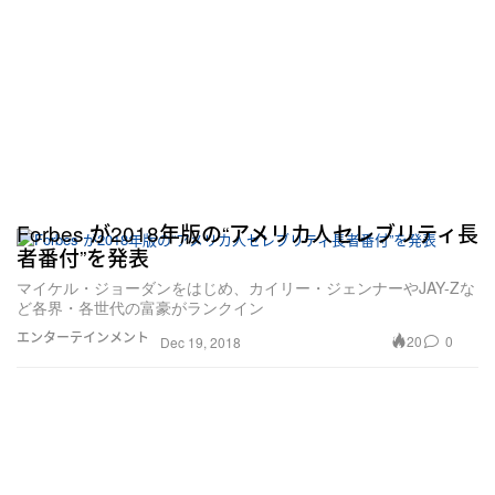
Forbes が2018年版の“アメリカ人セレブリティ長
者番付”を発表
マイケル・ジョーダンをはじめ、カイリー・ジェンナーやJAY-Zな
ど各界・各世代の富豪がランクイン
エンターテインメント
20
0
Dec 19, 2018