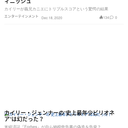
ィニッシュ
カイリーが義兄カニエにトリプルスコアという驚愕の結果
エンターテインメント
134
0
Dec 18, 2020
カイリー・ジェンナーの“史上最年少ビリオネ
ア”は幻だった？
米経済誌『Forbes』が自ら納税申告書の偽造を告発？