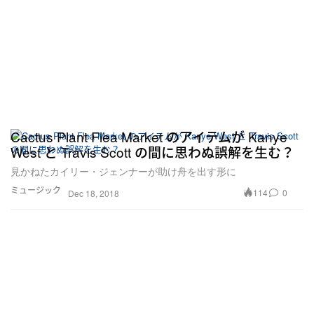
Cactus Plant Flea Market のアイテムが Kanye
West と Travis Scott の間に思わぬ誤解を生む？
見かねたカイリー・ジェンナーが助け舟を出す形に
ミュージック
114
0
Dec 18, 2018