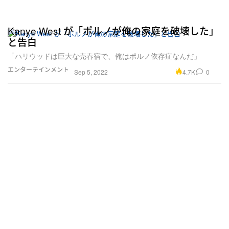
Kanye West が「ポルノが俺の家庭を破壊した」
と告白
「ハリウッドは巨大な売春宿で、俺はポルノ依存症なんだ」
エンターテインメント
4.7K
0
Sep 5, 2022