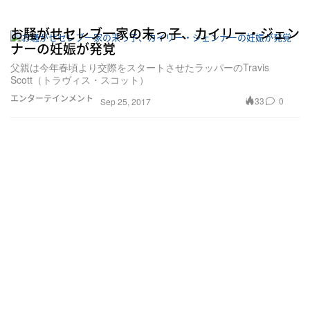
お騒がせセレブ一家の末っ子、カイリー・ジェン
ナーの妊娠が発覚
父親は今年春頃より交際をスタートさせたラッパーのTravis
Scott（トラヴィス・スコット）
エンターテインメント
33
0
Sep 25, 2017
ケンダル＆カイリー姉妹が手がけたTシャツコレ