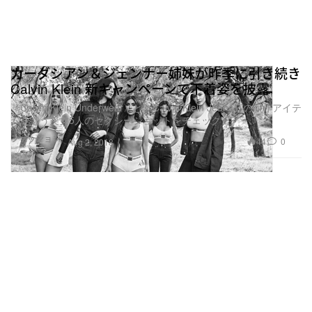
カーダシアン＆ジェンナー姉妹が昨季に引き続き
Calvin Klein 新キャンペーンで下着姿を披露
〈Calvin Klein Underwear〉と〈Calvin Klein Jeans〉の新作アイテ
ムを纏う美女5人のセクシーショットをチェック
ファッション
44
0
Aug 2, 2018