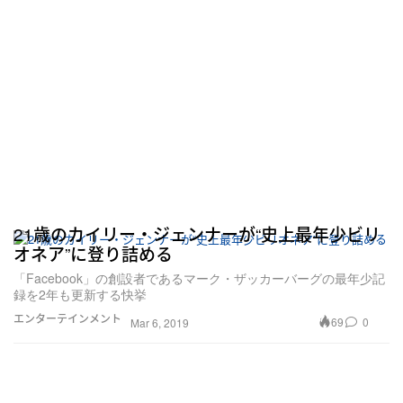
21歳のカイリー・ジェンナーが“史上最年少ビリ
オネア”に登り詰める
「Facebook」の創設者であるマーク・ザッカーバーグの最年少記
録を2年も更新する快挙
エンターテインメント
69
0
Mar 6, 2019