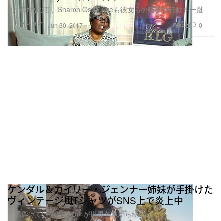
ファッション
42
0
Jun 30, 2017
ケンダル＆カイリー・ジェンナー姉妹が手掛けた
ヴィンテージ風TシャツがSNS上で炎上中
「馬鹿げている」との声が世界各地から続出
ファッション
122
0
Jun 29, 2017