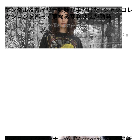
クションを巡って更なる裁判沙汰が勃発
お騒がせセレブリティの看板は健在
ファッション
14
0
Sep 15, 2017
カイリー・ジェンナーが『V magazine』の最新
号にて初のヌード姿を披露