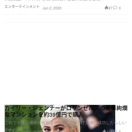
エンターテインメント
87
0
Jun 2, 2020
カイリー・ジェンナーがロサンゼルスの豪華絢爛
なマンションを約39億円で購入
これでも提示価格からおよそ9億円の値下げ交渉に成功したらしい
デザイン
101
0
May 1, 2020