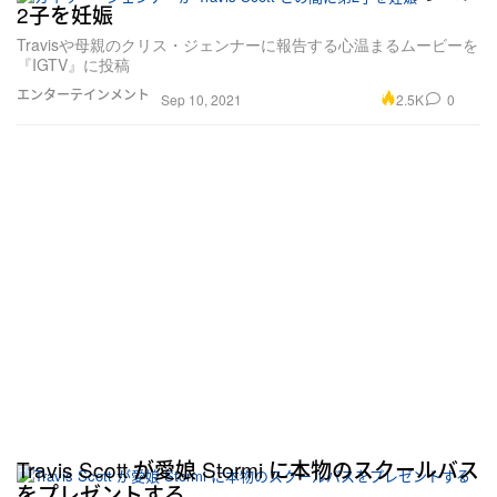
2子を妊娠
Travisや母親のクリス・ジェンナーに報告する心温まるムービーを
『IGTV』に投稿
エンターテインメント
2.5K
0
Sep 10, 2021
Travis Scott が愛娘 Stormi に本物のスクールバス
をプレゼントする