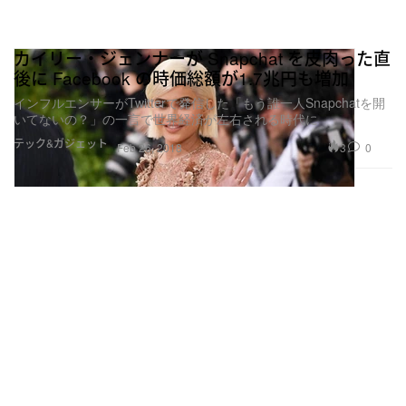
カイリー・ジェンナーが Snapchat を皮肉った直
後に Facebook の時価総額が1.7兆円も増加
インフルエンサーがTwitterで発信した「もう誰一人Snapchatを開
いてないの？」の一言で世界経済が左右される時代に
テック&ガジェット
3
0
Feb 26, 2018