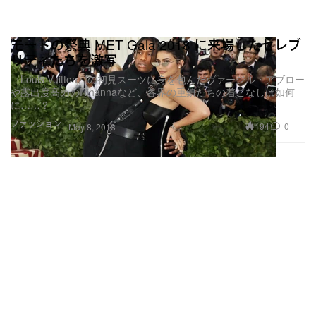
モードの祭典 MET Gala 2018 に来場したセレブ
リティたちを激写
〈Louis Vuitton〉の初見スーツに身を包んだヴァージル・アブロー
や露出度高めのRihannaなど、各界の重鎮たちの着こなしは如何
に……？
ファッション
194
0
May 8, 2018