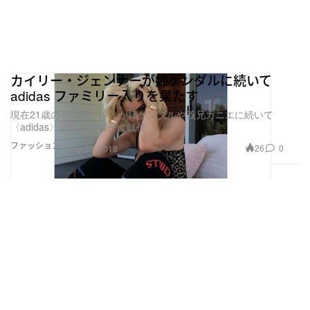
カイリー・ジェンナーが姉ケンダルに続いて
adidas ファミリー入りを果たす
現在21歳のセレブリティが姉ケンダルや義兄カニエに続いて
〈adidas〉アンバサダーに就任
ファッション
26
0
Aug 29, 2018