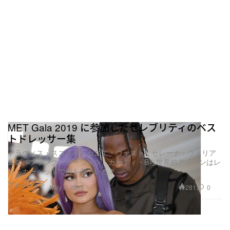
MET Gala 2019 に参加したセレブリティのベス
トドレッサー集
トラヴィス・スコット、カニエ・ウェスト、セレーナ・ウィリア
ムズ、フランク・オーシャン、カーディ・Bら世界的アイコンはレ
ッドカーペットで何を着ていた？
ファッション
281
0
May 8, 2019