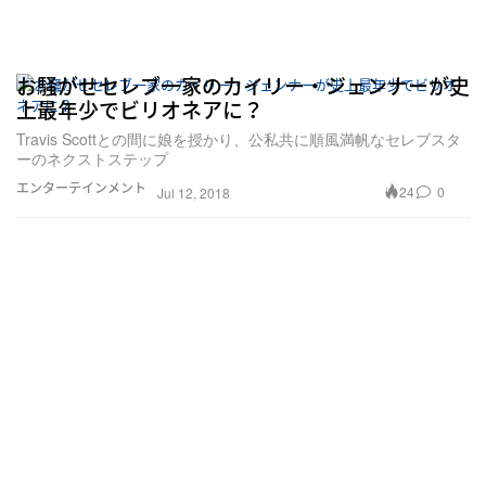
お騒がせセレブ一家のカイリー・ジェンナーが史
上最年少でビリオネアに？
Travis Scottとの間に娘を授かり、公私共に順風満帆なセレブスタ
ーのネクストステップ
エンターテインメント
24
0
Jul 12, 2018