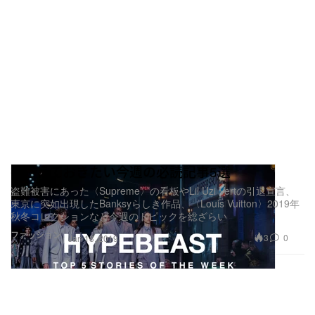
押さえておきたい今週の必読記事5選
盗難被害にあった〈Supreme〉の看板やLil Uzi Vertの引退宣言、
東京に突如出現したBanksyらしき作品、〈Louis Vuitton〉2019年
秋冬コレクションなど今週のトピックを総ざらい
ファッション
3
0
Jan 18, 2019