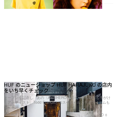
HUF のニューショップ HUF HARAJUKU の店内
をいち早くチェック
オープンを記念し、あの〈ANTIHERO〉のイーグルロゴも手がけ
たアーティスト、Todd Francisとのスペシャルコラボアイテムも
限定展開
提供 HUF
0