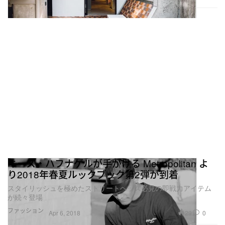
キース・ハフナゲルが手がける Metropolitan よ
り2018年春夏ルックブック第2弾が到着
スタイリッシュを極めたストリートヘッズ必見の即戦力アイテム
が続々登場
ファッション
29
0
Apr 6, 2018