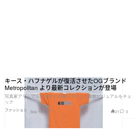
キース・ハフナゲルが復活させたOGブランド
Metropolitan より最新コレクションが登場
写真家アリ・マルコポロスが撮り下ろした最新ビジュアルをチェ
ック
ファッション
21
0
Sep 14, 2017