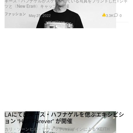
キース・ハフナゲルがスケートしている写真をプリントしたTシャ
ツと〈New Era®︎〉キャップが登場
ファッション
3.3K
0
May 25, 2022
LAにて故キース・ハフナゲルを偲ぶエキシビシ
ョン “HUF Forever” が開催
カリ・ソーンヒル・デウィットのデザインによる“KEITH