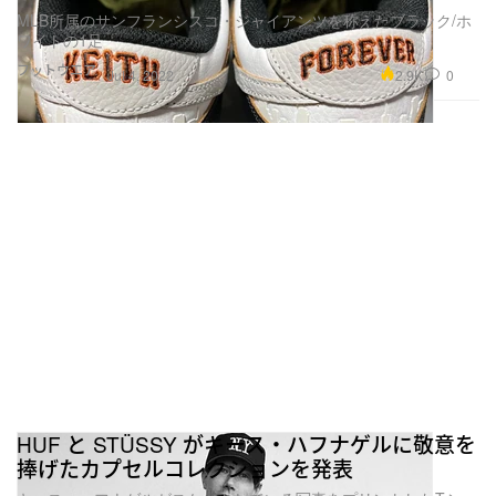
MLB所属のサンフランシスコ・ジャイアンツを称えたブラック/ホ
ワイトの1足
フットウエア
2.9K
0
Jul 4, 2022
HUF と STÜSSY がキース・ハフナゲルに敬意を
捧げたカプセルコレクションを発表