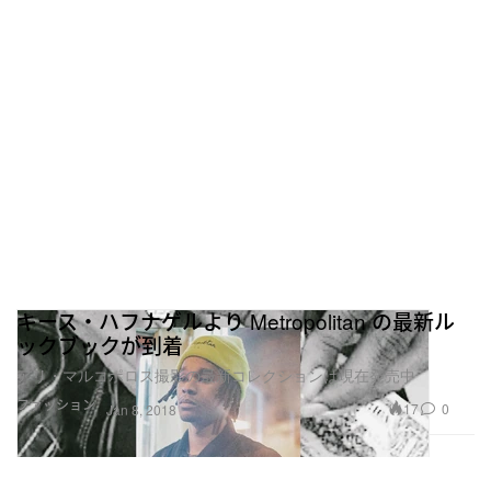
キース・ハフナゲルより Metropolitan の最新ル
ックブックが到着
アリ・マルコポロス撮影の最新コレクションは現在発売中
ファッション
17
0
Jan 8, 2018