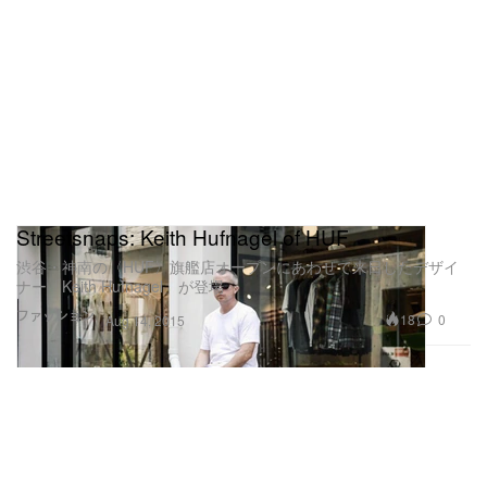
Streetsnaps: Keith Hufnagel of HUF
渋谷・神南の〈HUF〉旗艦店オープンにあわせて来日したデザイ
ナー「Keith Hufnagel」が登場
ファッション
18
0
Aug 14, 2015