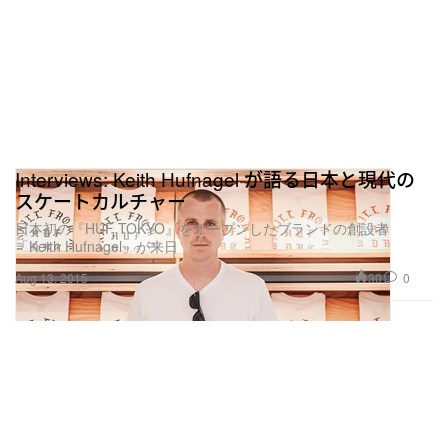
Interviews: Keith Hufnagel が語る日本と現代の
スケートカルチャー
日本初の『HUF TOKYO』をオープンしたブランドの創設者
「Keith Hufnagel」が来日
30
0
Aug 13, 2015