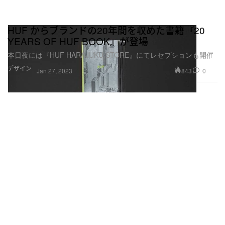
HUF からブランドの20年間を収めた書籍『20
YEARS OF HUF BOOK』が登場
本日夜には『HUF HARAJUKU STORE』にてレセプションも開催
デザイン
843
0
Jan 27, 2023