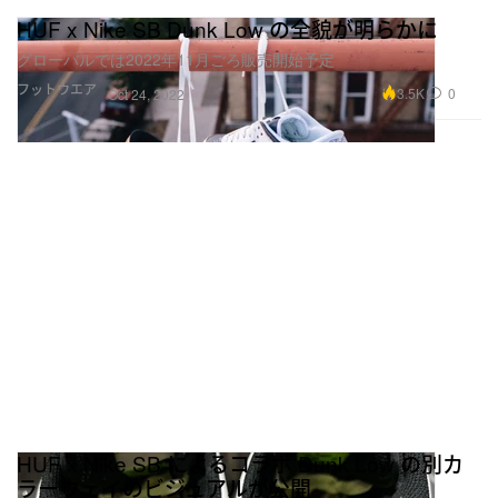
HUF x Nike SB Dunk Low の全貌が明らかに
グローバルでは2022年11月ごろ販売開始予定
フットウエア
3.5K
0
Oct 24, 2022
HUF x Nike SB によるコラボ Dunk Low の別カ
ラーウェイのビジュアルが公開