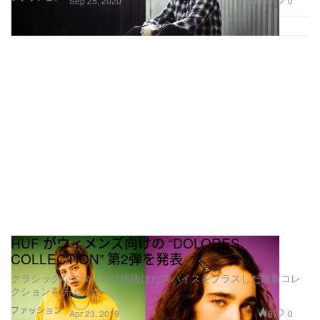
366
0
Sep 25, 2020
HUF がウィメンズ向けの “DOLORES
COLLECTION” 第2弾を発表
クラシックなスタイルに垢抜けたスパイスをプラスした最新コレ
クションをチェック
ファッション
8
0
Apr 23, 2019