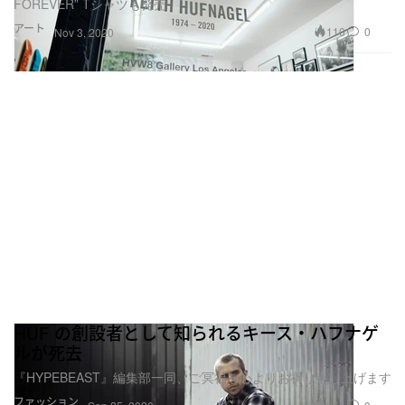
FOREVER” Tシャツも発売
アート
110
0
Nov 3, 2020
HUF の創設者として知られるキース・ハフナゲ
ルが死去
『HYPEBEAST』編集部一同、ご冥福を心よりお祈り申し上げます
ファッション