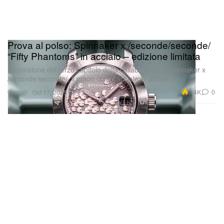
Prova al polso: Spinnaker x /seconde/seconde/
“Fifty Phantoms” in acciaio – edizione limitata
Recensione del terzo capitolo della collaborazione Spinnaker x
/seconde/seconde/, il primo con bracciale in acciaio.
Orologi
5.4K
0
Oct 17, 2025