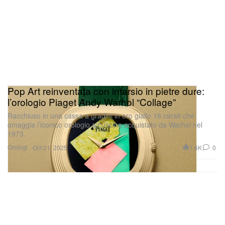
Pop Art reinventata con intarsio in pietre dure:
l’orologio Piaget Andy Warhol “Collage”
Racchiuso in una cassa a gradini in oro giallo 18 carati che
omaggia l’iconico orologio a cuscino acquistato da Warhol nel
1973.
Orologi
1.6K
0
Oct 21, 2025