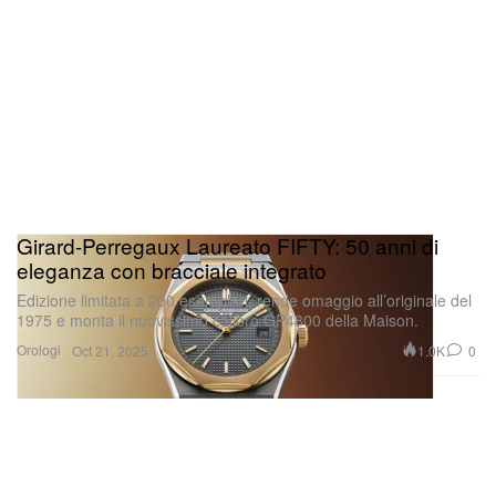
Girard-Perregaux Laureato FIFTY: 50 anni di
eleganza con bracciale integrato
Edizione limitata a 200 esemplari, rende omaggio all’originale del
1975 e monta il nuovissimo calibro GP4800 della Maison.
Orologi
1.0K
0
Oct 21, 2025