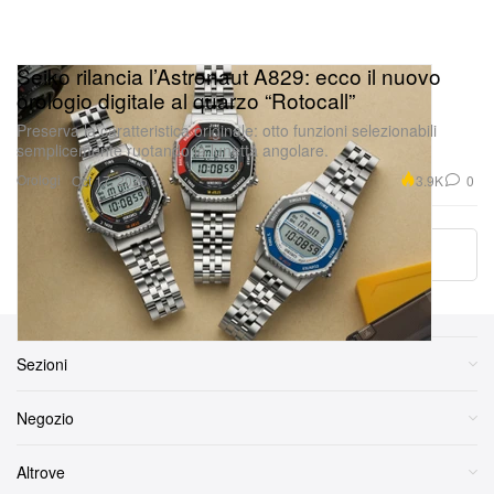
Seiko rilancia l’Astronaut A829: ecco il nuovo
orologio digitale al quarzo “Rotocall”
Preserva la caratteristica originale: otto funzioni selezionabili
semplicemente ruotando la lunetta angolare.
Orologi
3.9K
0
Oct 17, 2025
Load More
Sezioni
Negozio
Altrove