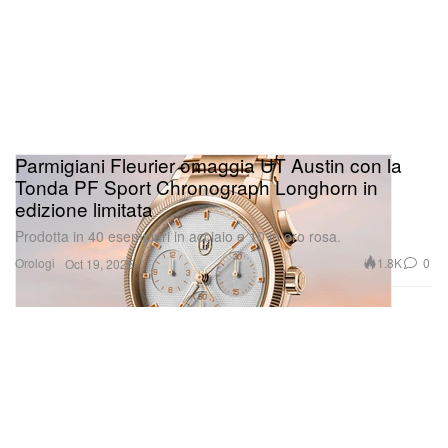
Parmigiani Fleurier omaggia UT Austin con la
Tonda PF Sport Chronograph Longhorn in
edizione limitata
Prodotta in 40 esemplari in acciaio e 10 in oro rosa.
Orologi
1.8K
0
Oct 19, 2025