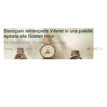
Blancpain reinterpreta Villeret in una palette
ispirata alla Golden Hour
Tre modelli iconici, 16 varianti da scoprire.
Orologi
1.0K
0
Oct 17, 2025