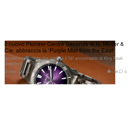
Il nuovo Pioneer Centre Seconds di H. Moser &
Cie. abbraccia la 'Purple Mist from the East'
Un’edizione limitata che celebra il 76º anniversario di King Fook
Jewellery.
Orologi
1.8K
0
Oct 19, 2025