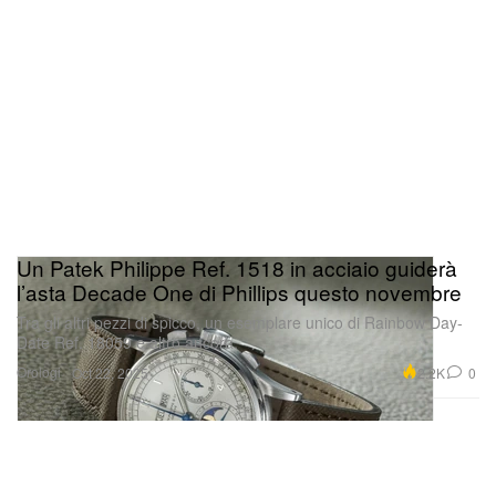
Un Patek Philippe Ref. 1518 in acciaio guiderà
l’asta Decade One di Phillips questo novembre
Tra gli altri pezzi di spicco, un esemplare unico di Rainbow Day-
Date Ref. 18059 e altro ancora.
Orologi
2.2K
0
Oct 22, 2025