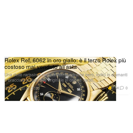
Rolex Ref. 6062 in oro giallo: è il terzo Rolex più
costoso mai venduto all’asta
Una delle rarissime varianti con quadrante nero, indici in diamanti
e bracciale a piastrelle originale in oro 18 carati.
Orologi
2.5K
0
Oct 21, 2025