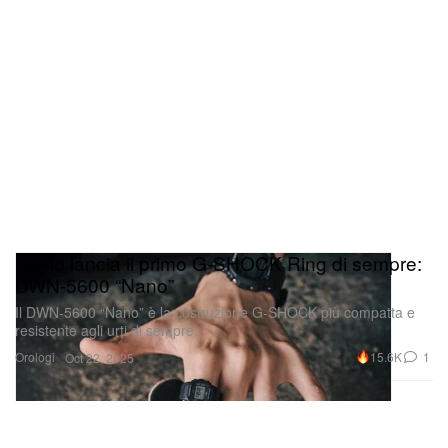
Casio lancia il primo G-SHOCK Ring di sempre:
DWN-5600 “Nano”
Il DWN-5600 “Nano” è la costruzione G-SHOCK più compatta e
resistente agli urti di sempre.
Orologi
15.6K
1
Oct 22, 2025