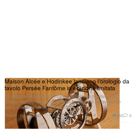
Maison Alcée e Hodinkee lanciano l’orologio da
tavolo Persée Fantôme in edizione limitata
Un’edizione limitata che invita i collezionisti a montare 233
componenti per creare un orologio meccanico da tavolo con
lume, completamente funzionante.
Orologi
960
0
Oct 23, 2025