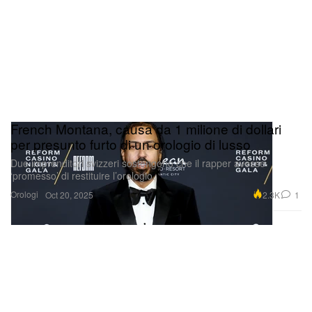
French Montana, causa da 1 milione di dollari
per presunto furto di un orologio di lusso
Due imprenditori svizzeri sostengono che il rapper avesse
‘promesso’ di restituire l’orologio.
Orologi
2.3K
1
Oct 20, 2025