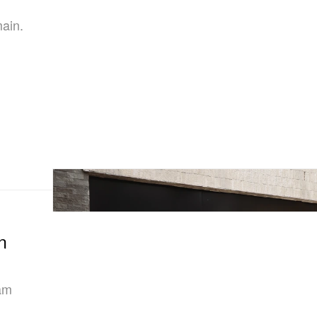
ain.
n
am