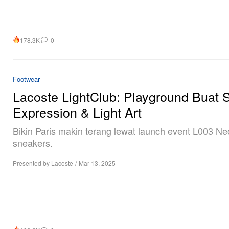
178.3K
0
Footwear
Lacoste LightClub: Playground Buat S
Expression & Light Art
Bikin Paris makin terang lewat launch event L003 Ne
sneakers.
Presented by Lacoste
/
Mar 13, 2025