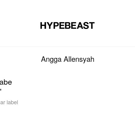
ON
FOOTWEAR
SENI
DESAIN
MUSIK
LIFESTYLE
Angga Allensyah
nabe
"
ar label