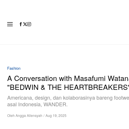
FASHI
Fashion
A Conversation with Masafumi Wata
"BEDWIN & THE HEARTBREAKERS
Americana, design, dan kolaborasinya bareng footwe
asal Indonesia, WANDER.
Oleh
Angga Allensyah
/
Aug 19, 2025