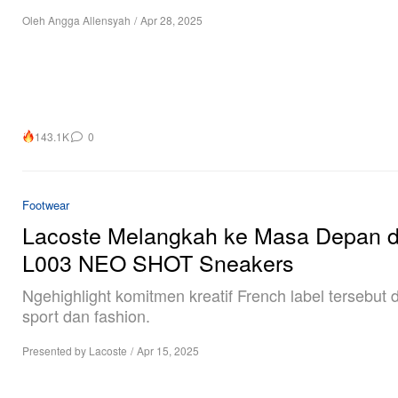
Oleh
Angga Allensyah
/
Apr 28, 2025
143.1K
0
Footwear
Lacoste Melangkah ke Masa Depan 
L003 NEO SHOT Sneakers
Ngehighlight komitmen kreatif French label tersebut di
sport dan fashion.
Presented by Lacoste
/
Apr 15, 2025