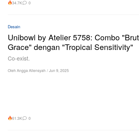
34.7K
0
Desain
Unibowl by Atelier 5758: Combo "Brut
Grace" dengan "Tropical Sensitivity"
Co-exist.
Oleh
Angga Allensyah
/
Jun 9, 2025
61.3K
0