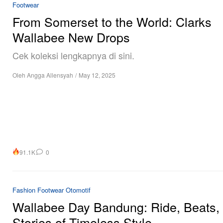
Footwear
From Somerset to the World: Clarks
Wallabee New Drops
Cek koleksi lengkapnya di sini.
Oleh
Angga Allensyah
/
May 12, 2025
91.1K
0
Fashion
Footwear
Otomotif
Wallabee Day Bandung: Ride, Beats,
Stories of Timeless Style