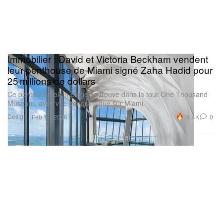
Immobilier : David et Victoria Beckham vendent
leur penthouse de Miami signé Zaha Hadid pour
25 millions de dollars
Ce penthouse plein étage se trouve dans la tour One Thousand
Museum, avec vue panoramique sur Miami.
Design
14.4K
0
Feb 11, 2026