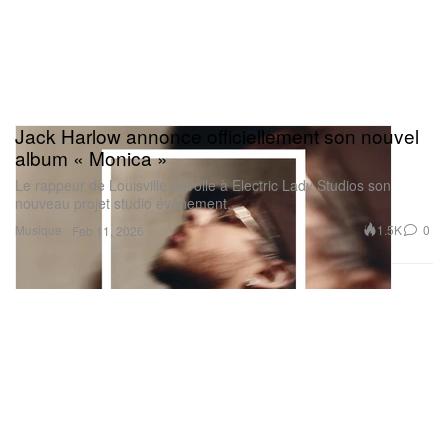
Jack Harlow annonce officiellement son nouvel
album « Monica »
Le rappeur de Louisville dévoile à Electric Lady Studios son
nouveau projet studio événement.
Musique
1.5K
0
Feb 11, 2026