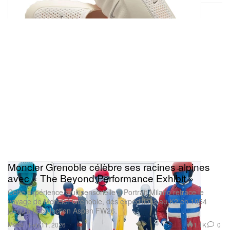
Moncler Grenoble célèbre ses racines alpines
avec « The Beyond Performance Exhibit »
Cette expérience multisensorielle à Portrait Milano retrace le
voyage de Moncler Grenoble, des expéditions au K2 en 1954
jusqu’à la collection Aspen FW26.
Mode
1.1K
0
Feb 11, 2026