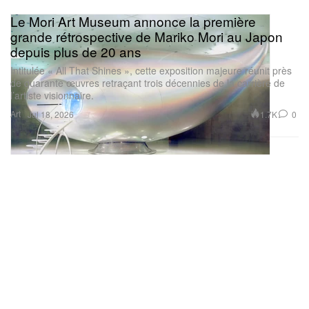
Le Mori Art Museum annonce la première
grande rétrospective de Mariko Mori au Japon
depuis plus de 20 ans
Intitulée « All That Shines », cette exposition majeure réunit près
de quarante œuvres retraçant trois décennies de la carrière de
l’artiste visionnaire.
Art
1.7K
0
Jul 18, 2026