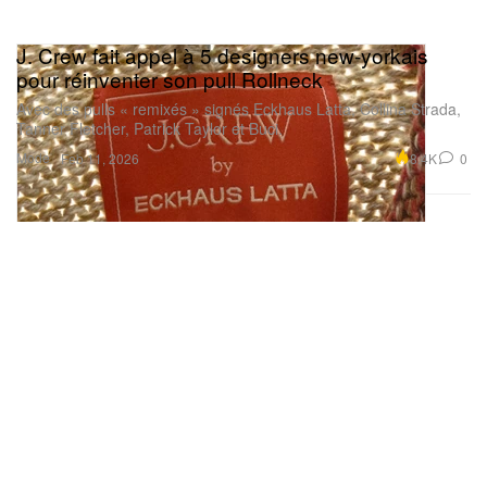
J. Crew fait appel à 5 designers new-yorkais
pour réinventer son pull Rollneck
Avec des pulls « remixés » signés Eckhaus Latta, Collina Strada,
Tanner Fletcher, Patrick Taylor et Buci.
Mode
8.4K
0
Feb 11, 2026