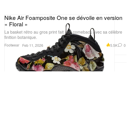
Nike Air Foamposite One se dévoile en version
« Floral »
La basket rétro au gros print fait son comeback avec sa célèbre
finition botanique.
Footwear
5.5K
0
Feb 11, 2026