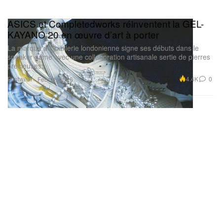
ASICS et Completedworks réinventent la GEL-
KAYANO 20 en œuvre d’art à porter
La marque de joaillerie londonienne signe ses débuts dans le
sneaker game avec une collaboration artisanale sertie de pierres
précieuses.
Footwear
4.4K
0
Feb 11, 2026