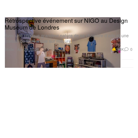
Rétrospective événement sur NIGO au Design
Museum de Londres
Avec une réplique grandeur nature de sa chambre d’ado et une
maison de thé conçue sur mesure.
Mode
2.3K
0
Apr 28, 2026