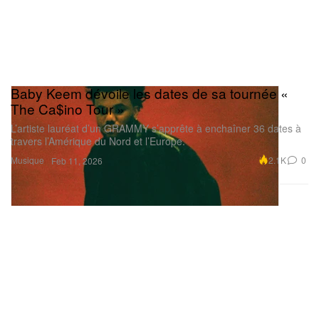
Baby Keem dévoile les dates de sa tournée «
The Ca$ino Tour »
L’artiste lauréat d’un GRAMMY s’apprête à enchaîner 36 dates à
travers l’Amérique du Nord et l’Europe.
Musique
2.1K
0
Feb 11, 2026