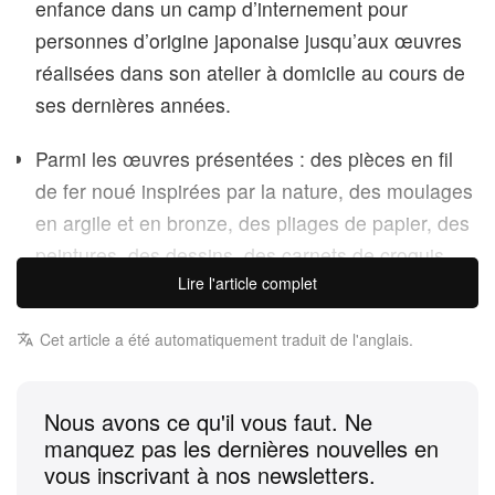
enfance dans un camp d’internement pour
personnes d’origine japonaise jusqu’aux œuvres
réalisées dans son atelier à domicile au cours de
ses dernières années.
Parmi les œuvres présentées : des pièces en fil
de fer noué inspirées par la nature, des moulages
en argile et en bronze, des pliages de papier, des
peintures, des dessins, des carnets de croquis,
Lire l'article complet
des lithographies, ainsi qu’une profusion de ses
célèbres sculptures en fil de fer bouclé.
Cet article a été automatiquement traduit de l'anglais.
« Un artiste n’est pas quelqu’un de spécial », disait
un jour la légendaire Ruth Asawa. « Un artiste est
Nous avons ce qu'il vous faut. Ne
une personne ordinaire qui peut prendre des choses
manquez pas les dernières nouvelles en
ordinaires et les rendre extraordinaires. » Figure
vous inscrivant à nos newsletters.