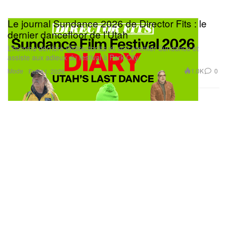
Le journal Sundance 2026 de Director Fits : le
dernier dancefloor de l’Utah
L’homme derrière @directorfits vit son premier Sundance et
assiste aux adieux du festival à Park City.
Mode
1.0K
0
Feb 11, 2026