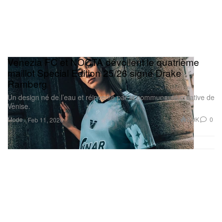
Venezia FC et NOCTA dévoilent le quatrième
maillot Special Edition 25/26 signé Drake
Ramberg
Un design né de l’eau et réinventé par la communauté créative de
Venise.
Mode
2.0K
0
Feb 11, 2026