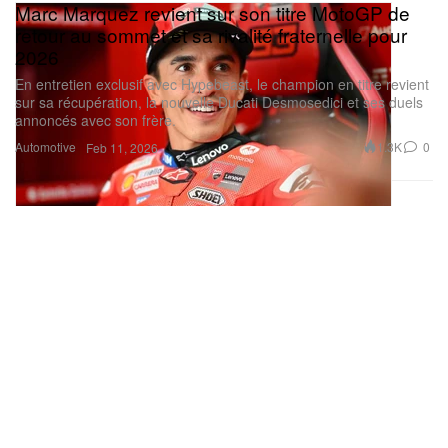
Marc Marquez revient sur son titre MotoGP de
retour au sommet et sa rivalité fraternelle pour
2026
En entretien exclusif avec Hypebeast, le champion en titre revient
sur sa récupération, la nouvelle Ducati Desmosedici et ses duels
annoncés avec son frère.
Automotive
1.3K
0
Feb 11, 2026