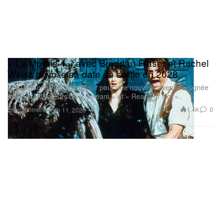
« La Momie 4 » avec Brendan Fraser et Rachel
Weisz dévoile sa date de sortie en 2028
Les O’Connell sont de retour pour une nouvelle aventure signée
par les réalisateurs de « Scream » et « Ready or Not ».
Entertainment
1.4K
0
Feb 11, 2026