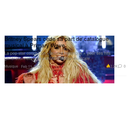
Britney Spears cède sa part de catalogue
musical à Primary Wave
La pop star conclut un « accord historique » pour ses hits
générationnels et ses droits d’édition musicale.
Musique
2.2K
0
Feb 11, 2026