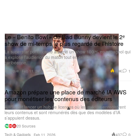
Le « Benito Bowl » de Bad Bunny devient le 2ᵉ
show de mi-temps le plus regardé de l’histoire
La superstar portoricaine a signé un show 100 % en espagnol qui
a explosé l’audience du match tout en célébrant la culture
caribéenne.
Musique
4.9K
1
Feb 11, 2026
Amazon prépare une place de marché IA AWS
pour monétiser les contenus des éditeurs
AWS veut lancer un hub de licences où les médias enregistrent
leurs contenus et sont rémunérés dès que des modèles d’IA
s’appuient dessus.
20 Sources
Tech & Gadgets
437
0
Feb 11, 2026