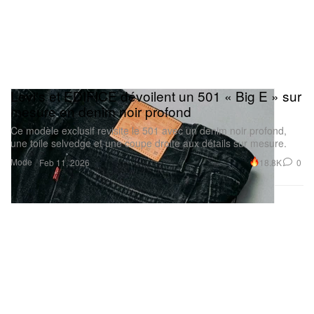
Levi's et EDIFICE dévoilent un 501 « Big E » sur
mesure en denim noir profond
Ce modèle exclusif revisite le 501 avec un denim noir profond,
une toile selvedge et une coupe droite aux détails sur mesure.
Mode
18.8K
0
Feb 11, 2026