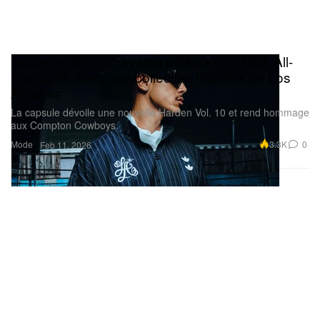
adidas et Willy Chavarria célèbrent le NBA All-
Star 2026 avec une collection inspirée de Los
Angeles
La capsule dévoile une nouvelle Harden Vol. 10 et rend hommage
aux Compton Cowboys.
Mode
3.3K
0
Feb 11, 2026