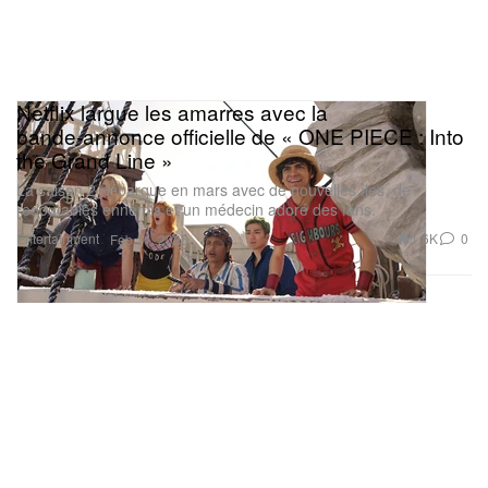
Netflix largue les amarres avec la
bande‑annonce officielle de « ONE PIECE : Into
the Grand Line »
La saison 2 débarque en mars avec de nouvelles îles, de
redoutables ennemis et un médecin adoré des fans.
Entertainment
1.6K
0
Feb 11, 2026