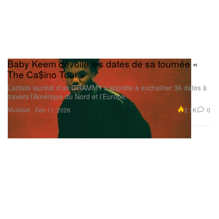
Baby Keem dévoile les dates de sa tournée «
The Ca$ino Tour »
L’artiste lauréat d’un GRAMMY s’apprête à enchaîner 36 dates à
travers l’Amérique du Nord et l’Europe.
Musique
2.1K
0
Feb 11, 2026