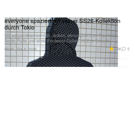
everyone spaziert mit seiner SS26-Kollektion
durch Tokio
Mit wasserabweisenden Jacken, atmungsaktiven Baumwoll-
Seide-Pullis und einer Footwear-Collab mit Erik Schedin.
Mode
2.4K
0
Feb 6, 2026