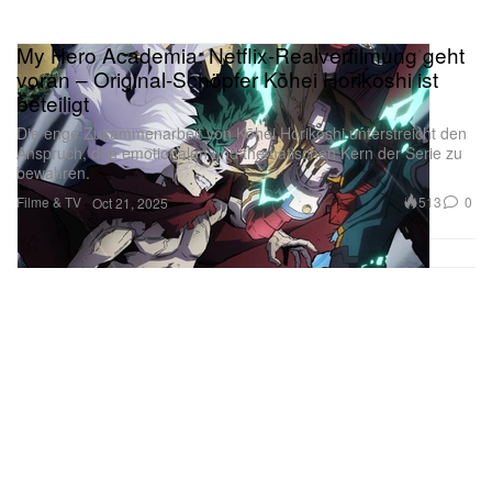
My Hero Academia: Netflix-Realverfilmung geht
voran – Original-Schöpfer Kōhei Horikoshi ist
beteiligt
Die enge Zusammenarbeit von Kōhei Horikoshi unterstreicht den
Anspruch, den emotionalen und thematischen Kern der Serie zu
bewahren.
Filme & TV
513
0
Oct 21, 2025