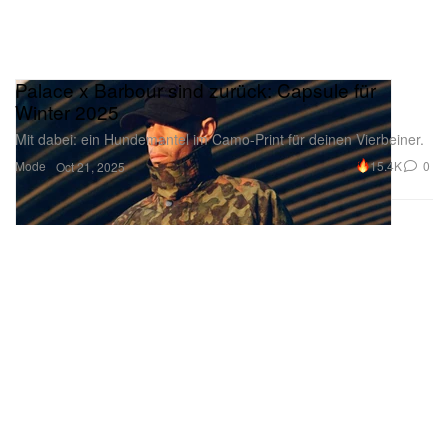
Palace x Barbour sind zurück: Capsule für
Winter 2025
Mit dabei: ein Hundemantel im Camo-Print für deinen Vierbeiner.
Mode
15.4K
0
Oct 21, 2025