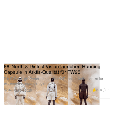
66°North & District Vision launchen Running-
Capsule in Arktis-Qualität für FW25
Die FW25 High-Performance-Winter-Running-Kollektion ist für
extreme Bedingungen gemacht.
Mode
2.5K
0
Oct 21, 2025