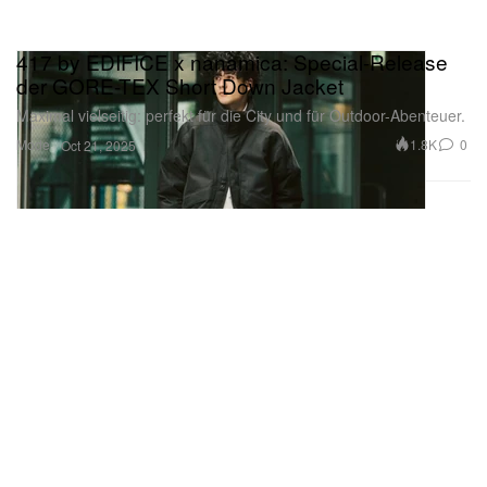
417 by EDIFICE x nanamica: Special-Release
der GORE-TEX Short Down Jacket
Maximal vielseitig: perfekt für die City und für Outdoor-Abenteuer.
Mode
1.8K
0
Oct 21, 2025