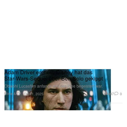
Adam Driver enthüllt: Disney hat das
Star‑Wars‑Sequel über Ben Solo gekippt
Obwohl Lucasfilm anfangs von der Idee begeistert war.
Filme & TV
897
0
Oct 21, 2025