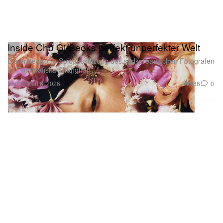
Inside Cho Gi-Seoks perfekt unperfekter Welt
Die erste große Soloausstellung des südkoreanischen Fotografen
im Fotografiska Shanghai.
Kunst
986
0
Feb 6, 2026