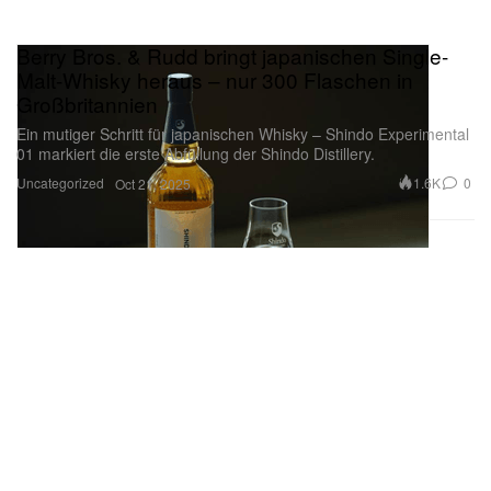
Berry Bros. & Rudd bringt japanischen Single-
Malt-Whisky heraus – nur 300 Flaschen in
Großbritannien
Ein mutiger Schritt für japanischen Whisky – Shindo Experimental
01 markiert die erste Abfüllung der Shindo Distillery.
Uncategorized
1.6K
0
Oct 21, 2025