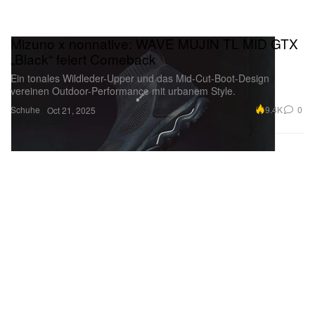
Mizuno x nonnative: WAVE MUJIN TL MID GTX
„Black“ feiert Comeback
Ein tonales Wildleder-Upper und das Mid-Cut-Boot-Design
vereinen Outdoor-Performance mit urbanem Style.
Schuhe
9.4K
0
Oct 21, 2025