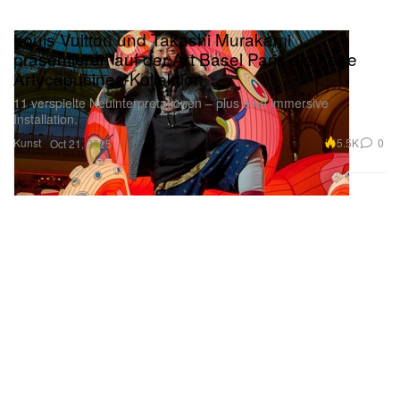
Louis Vuitton und Takashi Murakami
präsentieren auf der Art Basel Paris die neue
Artycapucines-Kollektion
11 verspielte Neuinterpretationen – plus eine immersive
Installation.
Kunst
5.5K
0
Oct 21, 2025