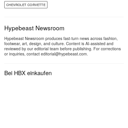
eine konstant abrufbare Performance
CHEVROLET CORVETTE
sicherzustellen. In den Tests erzielte das Fahrzeug
eine 0–60-mph-Zeit von 1,68 Sekunden und
Hypebeast Newsroom
generierte dabei Spitzenwerte von 1,75 g
Beschleunigungskraft.
Hypebeast Newsroom produces fast-turn news across fashion,
footwear, art, design, and culture. Content is AI-assisted and
reviewed by our editorial team before publishing. For corrections
Der Rekordlauf fand mit der serienmäßigen Aero-
or inquiries, contact editorial@hypebeast.com.
Konfiguration und Michelin-PS4S-Bereifung statt
und demonstrierte so die Fähigkeiten des
Bei HBX einkaufen
Fahrzeugs im auslieferungsbereiten Zustand. Für
Fahrerinnen und Fahrer auf nicht präparierten
Strecken ermöglicht das verfügbare ZTK
Performance Package dennoch Viertelmeilenzeiten
von unter neun Sekunden. Dieses Performance-
Niveau wird durch optionale Carbonfaser-Felgen
und eine in allen 50 Bundesstaaten