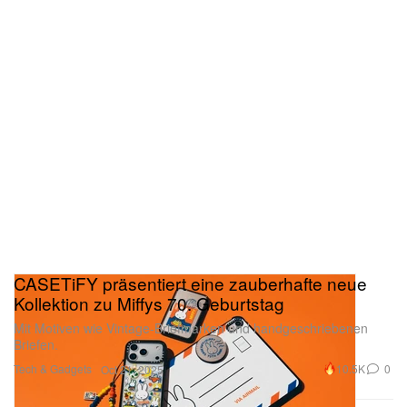
CASETiFY präsentiert eine zauberhafte neue
Kollektion zu Miffys 70. Geburtstag
Mit Motiven wie Vintage-Briefmarken und handgeschriebenen
Briefen.
Tech & Gadgets
10.5K
0
Oct 21, 2025