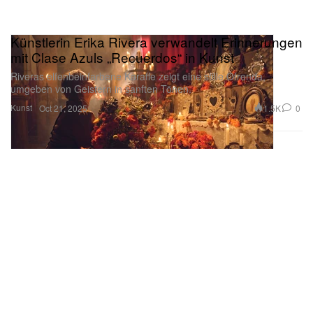
Künstlerin Erika Rivera verwandelt Erinnerungen
mit Clase Azuls „Recuerdos“ in Kunst
Riveras elfenbeinfarbene Karaffe zeigt eine stille Ofrenda,
umgeben von Geistern in sanften Tönen.
Kunst
1.5K
0
Oct 21, 2025