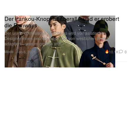
Der Pankou-Knopf ist überall – und er erobert
die Runways
Der uralte chinesische Verschluss wird von asiatischen
Designer:innen neu erfunden und von westlichen Brands
adaptiert – warum gerade jetzt?
Mode
10.1K
0
Feb 6, 2026