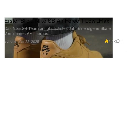
Erster Blick: Nike SB Air Force 1 Low „Flax“
Das Nike SB-Team bringt nächstes Jahr eine eigene Skate-
Version des AF1 heraus.
Schuhe
6.2K
1
Oct 22, 2025