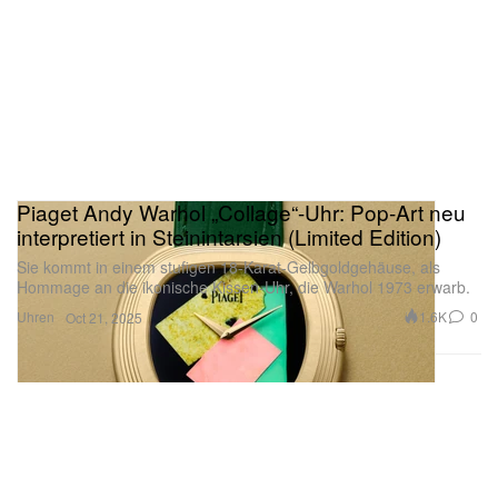
Piaget Andy Warhol „Collage“-Uhr: Pop-Art neu
interpretiert in Steinintarsien (Limited Edition)
Sie kommt in einem stufigen 18-Karat-Gelbgoldgehäuse, als
Hommage an die ikonische Kissen-Uhr, die Warhol 1973 erwarb.
Uhren
1.6K
0
Oct 21, 2025