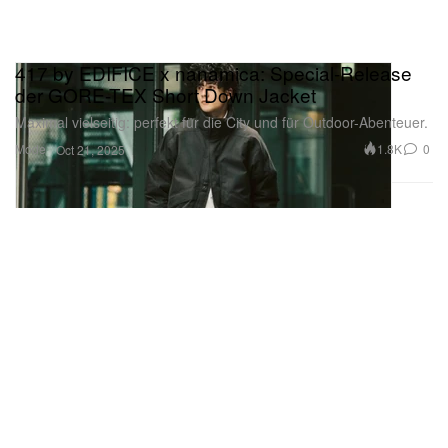
417 by EDIFICE x nanamica: Special-Release
der GORE-TEX Short Down Jacket
Maximal vielseitig: perfekt für die City und für Outdoor-Abenteuer.
Mode
1.8K
0
Oct 21, 2025