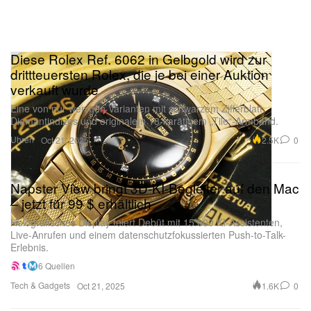
Diese Rolex Ref. 6062 in Gelbgold wird zur
drittteuersten Rolex, die je bei einer Auktion
verkauft wurde
Eine von nur wenigen Varianten mit schwarzem Zifferblatt,
Diamantindizes und originalem 18-karätigem „Tile“-Armband.
Uhren
2.5K
0
Oct 21, 2025
Napster View bringt 3D-KI-Begleiter auf den Mac
– jetzt für 99 $ erhältlich
Holografisches Display feiert Debüt mit 15.000 KI-Assistenten,
Live-Anrufen und einem datenschutzfokussierten Push-to-Talk-
Erlebnis.
6 Quellen
Tech & Gadgets
1.6K
0
Oct 21, 2025