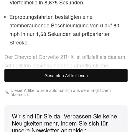
Viertelmeile in 8,675 Sekunden.
Erprobungsfahrten bestätigten eine
atemberaubende Beschleunigung von 0 auf 60
mph in nur 1,68 Sekunden auf präparierter
Strecke.
Der Chevrolet Corvette ZR1X ist offiziell als das am
schnellsten beschleunigende amerikanische
Serienfahrzeug der Geschichte angekommen und
Gesamten Artikel lesen
setzt damit einen neuen Maßstab für heimische
Performance. Nach umfangreichen Tests auf dem
Dieser Artikel wurde automatisch aus dem Englischen
übersetzt.
US 131 Motorsports Park untermauerte Chevrolets
neues Flaggschiff seine Dominanz mit einem
Wir sind für Sie da. Verpassen Sie keine
rekordbrechenden Viertelmeilenlauf in 8,675
Neuigkeiten mehr, indem Sie sich für
Sekunden bei 159 mph. Dank seiner ausgeklügelten
unsere Newsletter anmelden.