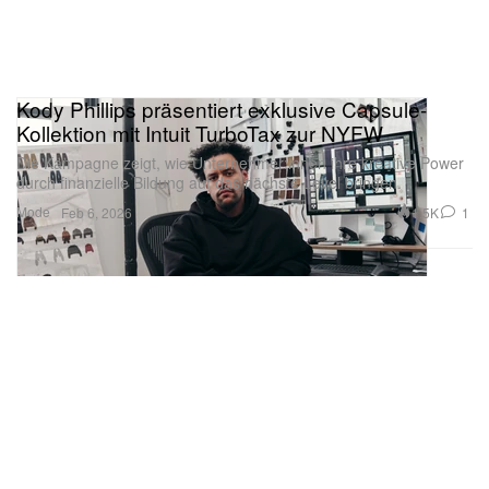
Kody Phillips präsentiert exklusive Capsule-
Kollektion mit Intuit TurboTax zur NYFW
Die Kampagne zeigt, wie Unternehmer:innen ihre kreative Power
durch finanzielle Bildung auf das nächste Level bringen.
Mode
1.5K
1
Feb 6, 2026