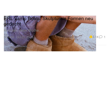
ERL Vamp Boots: Skulpturale Formen neu
gedacht
Kommen diese Woche.
Schuhe
3.1K
1
Oct 21, 2025