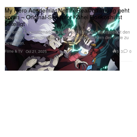
My Hero Academia: Netflix-Realverfilmung geht
voran – Original-Schöpfer Kōhei Horikoshi ist
beteiligt
Die enge Zusammenarbeit von Kōhei Horikoshi unterstreicht den
Anspruch, den emotionalen und thematischen Kern der Serie zu
bewahren.
Filme & TV
513
0
Oct 21, 2025