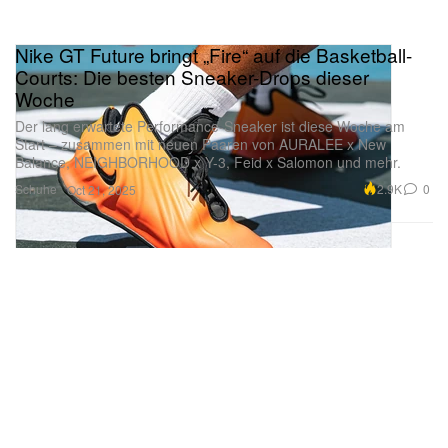
Nike GT Future bringt „Fire“ auf die Basketball-
Courts: Die besten Sneaker-Drops dieser
Woche
Der lang erwartete Performance-Sneaker ist diese Woche am
Start – zusammen mit neuen Paaren von AURALEE x New
Balance, NEIGHBORHOOD x Y-3, Feid x Salomon und mehr.
Schuhe
2.9K
0
Oct 21, 2025