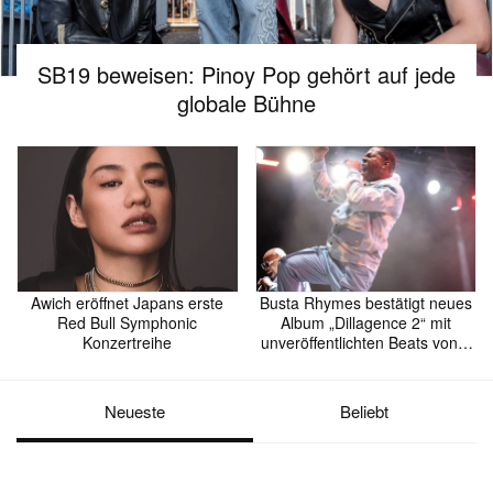
SB19 beweisen: Pinoy Pop gehört auf jede
globale Bühne
Awich eröffnet Japans erste
Busta Rhymes bestätigt neues
Red Bull Symphonic
Album „Dillagence 2“ mit
Konzertreihe
unveröffentlichten Beats von J
Dilla
Neueste
Beliebt