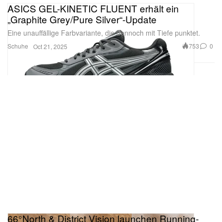
ASICS GEL-KINETIC FLUENT erhält ein
„Graphite Grey/Pure Silver“-Update
Eine unauffällige Farbvariante, die dennoch mit Tiefe punktet.
Schuhe
753
0
Oct 21, 2025
66°North & District Vision launchen Running-