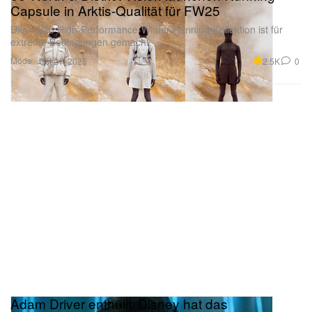
Capsule in Arktis-Qualität für FW25
Die FW25 High-Performance-Winter-Running-Kollektion ist für
extreme Bedingungen gemacht.
Mode
2.5K
0
Oct 21, 2025
Adam Driver enthüllt: Disney hat das