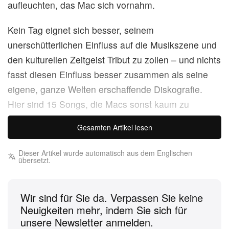
aufleuchten, das Mac sich vornahm.
Kein Tag eignet sich besser, seinem
unerschütterlichen Einfluss auf die Musikszene und
den kulturellen Zeitgeist Tribut zu zollen – und nichts
fasst diesen Einfluss besser zusammen als seine
eigene, ganze Welten erschaffende Diskografie.
Hier sind 15 Songs, die Macs sonst kaum zu
fassendes Vermächtnis definieren.
Gesamten Artikel lesen
„Shangri–La“
Dieser Artikel wurde automatisch aus dem Englischen
übersetzt.
Projekt:
Balloonerism
Eine Momentaufnahme von Mac im Reinen mit sich,
Wir sind für Sie da. Verpassen Sie keine
der beruhigende
Balloonerism
-Track entwirft einen
Neuigkeiten mehr, indem Sie sich für
euphorischen Zustand der Gelassenheit. Die
unsere Newsletter anmelden.