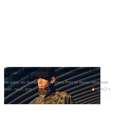
unterschätzte
Watching Movies
Track zugleich als
Spiegel nach innen für den Musiker und als Fenster
zur Außenwelt. Multidimensionaler Mac in Bestform.
Palace x Barbour sind zurück: Capsule für
Winter 2025
Mit dabei: ein Hundemantel im Camo-Print für deinen Vierbeiner.
Mode
15.4K
0
Oct 21, 2025