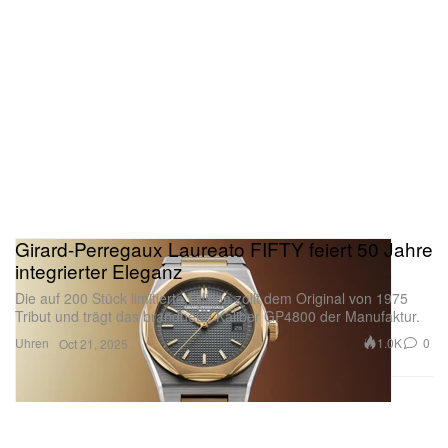
Projekt:
I Love Life, Thank You
Gestützt vom gleichnamigen Song von The Temper
Trap ist der
I Love Life, Thank You
Höhepunkt wohl
einer der fröhlichsten „Break-up“-Songs seines
gesamten Werks.
Girard-Perregaux Laureato FIFTY feiert 50 Jahre
integrierter Eleganz
Die auf 200 Stück limitierte Edition zollt dem Original von 1975
Tribut und trägt das brandneue Kaliber GP4800 der Manufaktur.
Uhren
1.0K
0
Oct 21, 2025