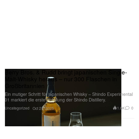
Kommunikation hineinwirken.
Berry Bros. & Rudd bringt japanischen Single-
Malt-Whisky heraus – nur 300 Flaschen in
Großbritannien
Ein mutiger Schritt für japanischen Whisky – Shindo Experimental
01 markiert die erste Abfüllung der Shindo Distillery.
Uncategorized
1.6K
0
Oct 21, 2025
„Love Lost“