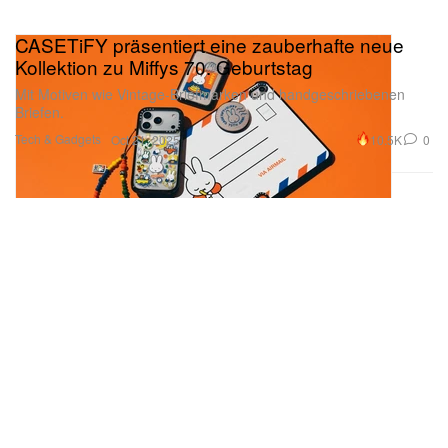
CASETiFY präsentiert eine zauberhafte neue
Kollektion zu Miffys 70. Geburtstag
Mit Motiven wie Vintage-Briefmarken und handgeschriebenen
Briefen.
Tech & Gadgets
10.5K
0
Oct 21, 2025