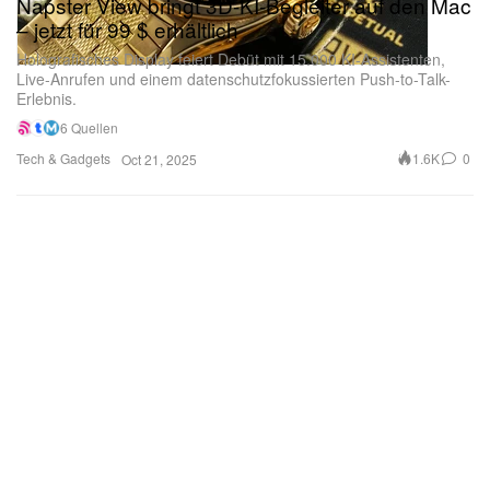
Napster View bringt 3D-KI-Begleiter auf den Mac
– jetzt für 99 $ erhältlich
Holografisches Display feiert Debüt mit 15.000 KI-Assistenten,
Live-Anrufen und einem datenschutzfokussierten Push-to-Talk-
Erlebnis.
6 Quellen
Tech & Gadgets
1.6K
0
Oct 21, 2025