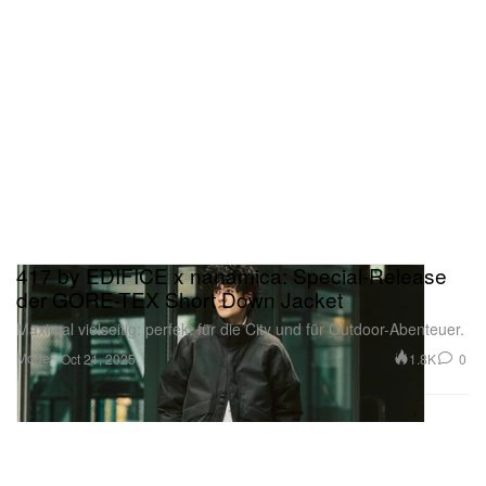
„Best Day Ever“
Projekt:
Best Day Ever
Der eröffnende Titelsong von
Best Day Ever
fasst
Macs Mindset und seinen Blick auf die Welt von
vorne bis hinten perfekt zusammen.
417 by EDIFICE x nanamica: Special-Release
der GORE-TEX Short Down Jacket
Maximal vielseitig: perfekt für die City und für Outdoor-Abenteuer.
Mode
1.8K
0
Oct 21, 2025