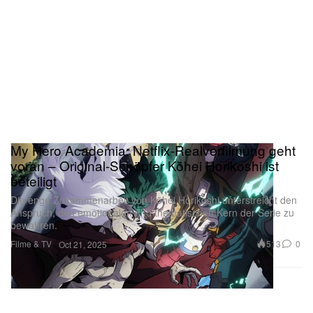
persönliche Entwicklung in sechs spürbar souligen
Minuten bündelt.
My Hero Academia: Netflix-Realverfilmung geht
voran – Original-Schöpfer Kōhei Horikoshi ist
beteiligt
Die enge Zusammenarbeit von Kōhei Horikoshi unterstreicht den
Anspruch, den emotionalen und thematischen Kern der Serie zu
bewahren.
Filme & TV
513
0
Oct 21, 2025