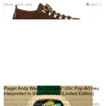
Schuhe
1.3K
0
Oct 21, 2025
Piaget Andy Warhol „Collage“-Uhr: Pop-Art neu
interpretiert in Steinintarsien (Limited Edition)
Sie kommt in einem stufigen 18-Karat-Gelbgoldgehäuse, als
Hommage an die ikonische Kissen-Uhr, die Warhol 1973 erwarb.