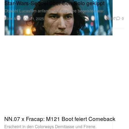
Star‑Wars‑Sequel über Ben Solo gekippt
Obwohl Lucasfilm anfangs von der Idee begeistert war.
Filme & TV
897
0
Oct 21, 2025
NN.07 x Fracap: M121 Boot feiert Comeback
Erscheint in den Colorways Demitasse und Firene.