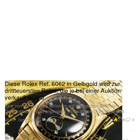
Diese Rolex Ref. 6062 in Gelbgold wird zur
drittteuersten Rolex, die je bei einer Auktion
verkauft wurde
Eine von nur wenigen Varianten mit schwarzem Zifferblatt,
Diamantindizes und originalem 18-karätigem „Tile“-Armband.
Uhren
2.5K
0
Oct 21, 2025