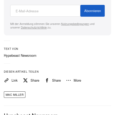
weltlichen Besitztümer des Ruhms zählen weniger,
innerer Frieden dafür umso mehr.
Abonnieren
Mit der Anmeldung stimmen Sie unseren
Nutzungsbedingungen
und
unserer
Datenschutzrichtlinie
zu.
TEXT VON
Hypebeast Newsroom
DIESEN ARTIKEL TEILEN
Link
Share
Share
More
MAC MILLER