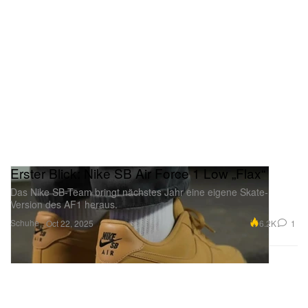
innerste Grübeleien – vor allem über die Fesseln
und Begrenzungen von Ruhm – schonungslos offen
und lässt der Vorstellungskraft kaum etwas übrig.
Erster Blick: Nike SB Air Force 1 Low „Flax“
Das Nike SB-Team bringt nächstes Jahr eine eigene Skate-
Version des AF1 heraus.
Schuhe
6.2K
1
Oct 22, 2025