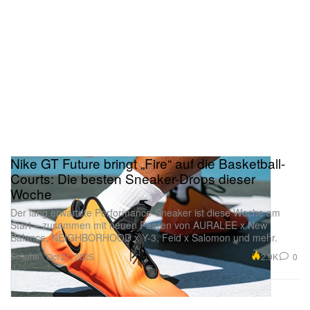
Nike GT Future bringt „Fire“ auf die Basketball-
Courts: Die besten Sneaker-Drops dieser
Woche
Der lang erwartete Performance-Sneaker ist diese Woche am
Start – zusammen mit neuen Paaren von AURALEE x New
„Aquarium“
Balance, NEIGHBORHOOD x Y-3, Feid x Salomon und mehr.
Schuhe
2.9K
0
Oct 21, 2025
Projekt:
Watching Movies With The Sound Off
Wie die Glaswände eines Aquariums fungiert dieser