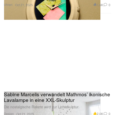
Uhren
1.6K
0
Oct 21, 2025
Sabine Marcelis verwandelt Mathmos’ ikonische
Lavalampe in eine XXL-Skulptur
Die nostalgische Rakete wird zur Lichtskulptur.
Design
2.0K
0
Oct 21, 2025