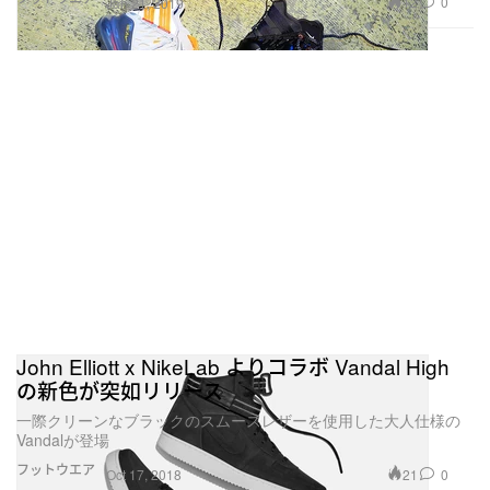
12
0
Jan 21, 2019
John Elliott x NikeLab よりコラボ Vandal High
の新色が突如リリース
一際クリーンなブラックのスムースレザーを使用した大人仕様の
Vandalが登場
フットウエア
21
0
Oct 17, 2018