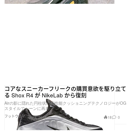
コアなスニーカーフリークの購買意欲を駆り立て
る Shox R4 が NikeLab から復刻
Airの影に隠れた円柱状の高性能クッショニングテクノロジーがOG
スタイルでシーンに再来
フットウエア
18
0
Oct 5, 2018