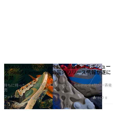
Nike x UNDERCOVER による最新コラボシュー
ズ React Element 87 の国内リリース情報が遂に
解禁
待ちに待った〈UNDERCOVER〉とのコラボモデル全4型が一斉発
売
フットウエア
18
0
Sep 5, 2018