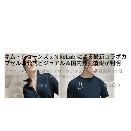
キム・ジョーンズ x NikeLab による最新コラボカ
プセルの公式ビジュアル＆国内発売情報が判明
アヴァンギャルドな感性とスポーツテクノロジーを融合させた珠
玉のトレーニングギアが遂にスタンバイ
ファッション
62
0
Jun 2, 2018