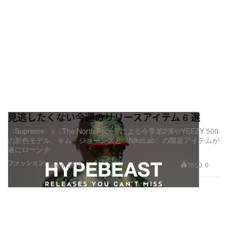
見逃したくない今週のリリースアイテム 6 選
〈Supreme〉x〈The North Face〉による今季第2弾やYEEZY 500
の新色モデル、キム・ジョーンズと〈NikeLab〉の限定アイテムが
遂にローンチ
ファッション
35
0
Jun 6, 2018