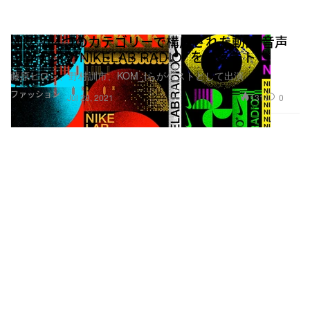
Nike が4つのカテゴリーで構成された動画/音声
コンテンツ NIKELAB RADIO* をスタート
藤原ヒロシ、野村訓市、KOM_Iらがゲストとして出演
ファッション
131
0
Jul 28, 2021