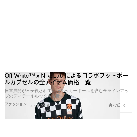
Off-White™ x NikeLab によるコラボフットボー
ルカプセルの全アイテム価格一覧
日本展開が不安視されていたサッカーボールを含む全ラインアッ
プのディテールルックも公開中
ファッション
77
0
Jun 8, 2018