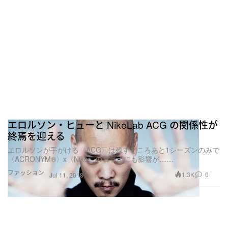
エロルソン・ヒューと NikeLab ACG の関係性が
終焉を迎える
エロルソンが手がける〈ACG〉は残すところあと1シーズンのみで
〈ACRONYM®〉x〈Nike〉のコラボにも影響が……
ファッション
1.3K
0
Jul 11, 2018