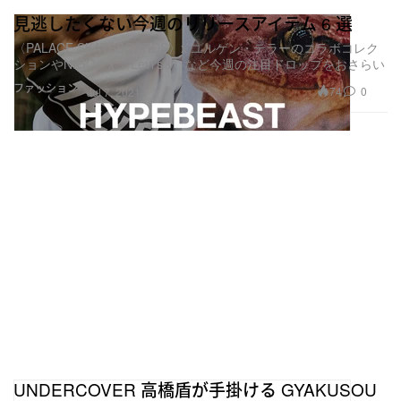
見逃したくない今週のリリースアイテム 6 選
〈PALACE SKATEBOARDS〉x ユルゲン・テラーのコラボコレク
ションやNIGO®️ x 〈Levi’s®〉など今週の注目ドロップをおさらい
ファッション
74
0
Jul 7, 2021
UNDERCOVER 高橋盾が手掛ける GYAKUSOU