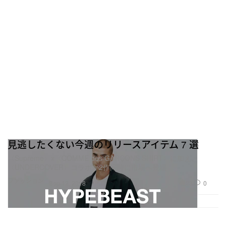
見逃したくない今週のリリースアイテム 7 選
〈Supreme〉x〈COMME des GARÇONS SHIRT〉に加え、
〈UNDERCOVER〉コラボが2作同時に市場へ登場
ファッション
23
0
Sep 12, 2018