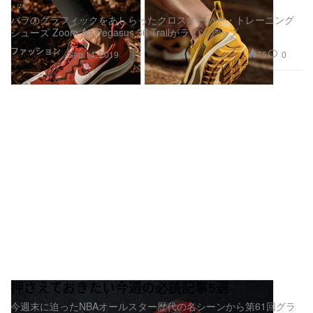
場
バラのグラフィックをあしらったクロスオーバー・トレーニング
シューズ Zoom Air Pegasus 36 Trailがラインアップ
ファッション
75
0
Sep 14, 2019
押さえておきたい今週の必読記事5選
今週末に迫ったNBAオールスター歴代の名シーンから第61回グラ