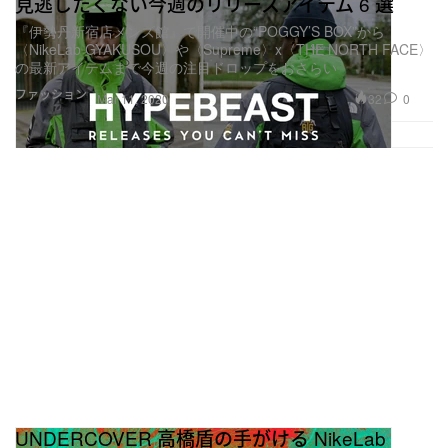
見逃したくない今週のリリースアイテム 6 選
『伊勢丹新宿店メンズ館』で開催中の“POGGY’S BOX”から
〈NikeLab GYAKUSOU〉や〈Supreme〉x〈THE NORTH FACE〉
の最新アイテムまで今週の注目ドロップをおさらい
ファッション
32
0
Mar 11, 2020
UNDERCOVER 高橋盾の手がける NikeLab