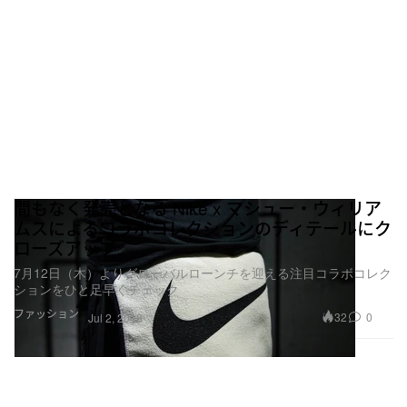
間もなく発売となる Nike x マシュー・ウィリア
ムスによるコラボコレクションのディテールにク
ローズアップ
7月12日（木）よりグローバルローンチを迎える注目コラボコレク
ションをひと足早くチェック
ファッション
32
0
Jul 2, 2018