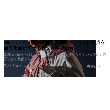
NikeLab ACG 2018年春夏コレクションに焦点を
当てた最新エディトリアルが到着
GORE-TEX®をはじめとした素材の追求と変わりやすい天候にも適
応できる装備が詰まったアイテムの数々
ファッション
86
0
May 25, 2018