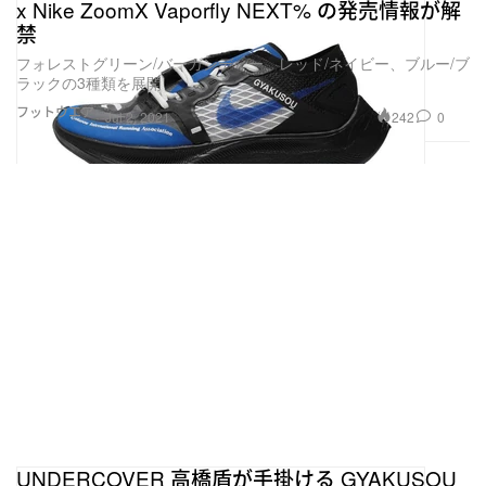
x Nike ZoomX Vaporfly NEXT% の発売情報が解
禁
フォレストグリーン/バーガンディー、レッド/ネイビー、ブルー/ブ
ラックの3種類を展開
フットウエア
242
0
Jul 2, 2021
UNDERCOVER 高橋盾が手掛ける GYAKUSOU