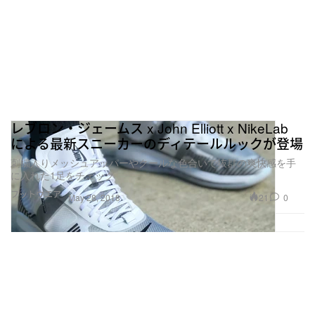
レブロン・ジェームス x John Elliott x NikeLab
による最新スニーカーのディテールルックが登場
刺繍入りメッシュアッパーやクールな色合いで抜群の爽快感を手
に入れた1足をチェック
フットウエア
21
0
May 28, 2018