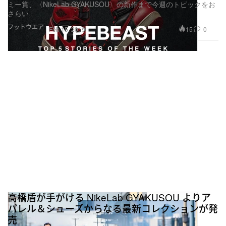
ミー賞、〈NikeLab GYAKUSOU〉の新作まで今週のトピックをお
さらい
フットウエア
15
0
Feb 15, 2019
高橋盾が手がける NikeLab GYAKUSOU よりア
パレル＆シューズからなる最新コレクションが発
売