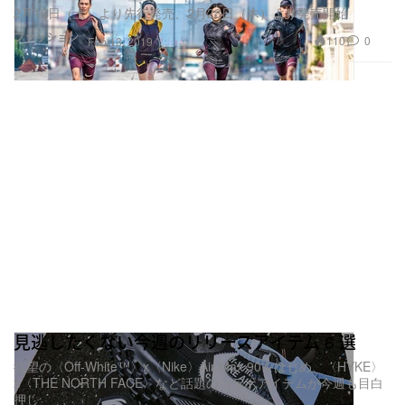
2月16日（土）より先行発売、2月28日（木）より発売開始
ファッション
110
0
Feb 13, 2019
見逃したくない今週のリリースアイテム 6 選
待望の〈Off-White™️〉x〈Nike〉Air Max 90をはじめ、〈HYKE〉
x〈THE NORTH FACE〉など話題のコラボアイテムが今週も目白
押し