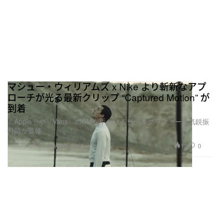
マシュー・ウィリアムズ x Nike より斬新なアプ
ローチが光る最新クリップ “Captured Motion” が
到着
「Apple」や〈Vans〉のCMを手がけるビデオグラファーと気鋭振
付師が監修
ファッション
12
0
May 30, 2018