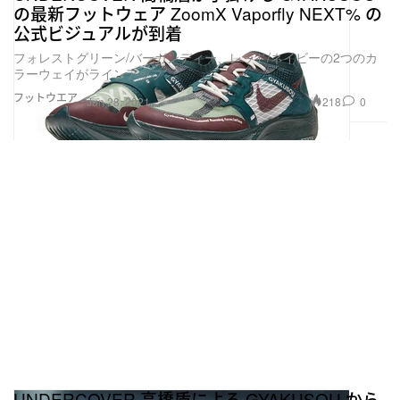
の最新フットウェア ZoomX Vaporfly NEXT% の
公式ビジュアルが到着
フォレストグリーン/バーガンディー、レッド/ネイビーの2つのカ
ラーウェイがラインアップ
フットウエア
218
0
Jun 28, 2021
UNDERCOVER 高橋盾による GYAKUSOU から