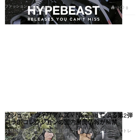
ファッション
12
0
Feb 6, 2019
マシュー・ウィリアムズ x NikeLab による第2弾
コラボコレクションの国内展開情報が解禁
体温分布図を基にして作られたユニークなカモ柄パターンのトレ
ーニングギアがラインアップ