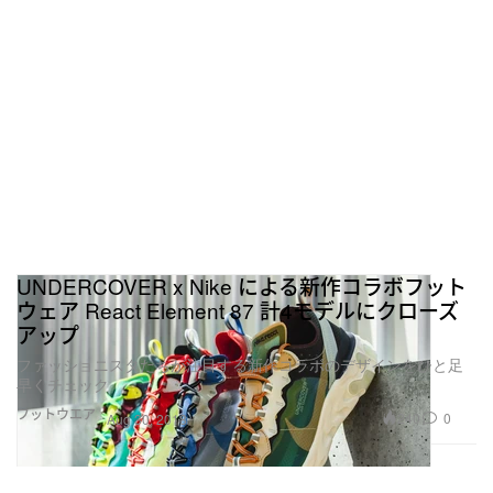
UNDERCOVER x Nike による新作コラボフット
ウェア React Element 87 計4モデルにクローズ
アップ
ファッショニスタたちが注目する新作コラボのデザインをひと足
早くチェック
フットウエア
240
0
Aug 30, 2018