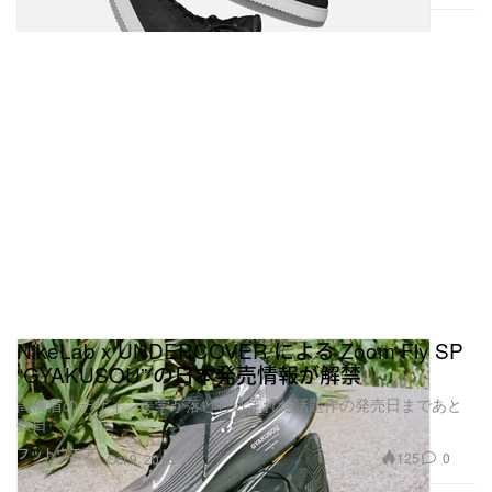
NikeLab x UNDERCOVER による Zoom Fly SP
“GYAKUSOU” の日本発売情報が解禁
高橋盾のデザイン美学が落とし込まれた話題作の発売日まであと
数日
フットウエア
125
0
Oct 9, 2018