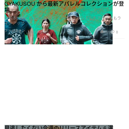
GYAKUSOU から最新アパレルコレクションが登
場
代々木公園にちなんだグラフィックをプリントしたアイテムもラ
インアップ
ファッション
111
0
Mar 10, 2020
見逃したくない今週のリリースアイテム 6 選