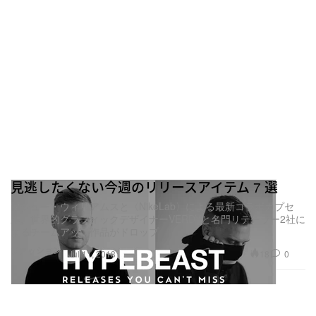
見逃したくない今週のリリースアイテム 7 選
マシュー・ウィリアムスと〈NikeLab〉による最新コラボカプセ
ル、世界的グラフィックデザイナーVERDYと名門リテーラー2社に
よるチームアップ作品がドロップ
ファッション
18
0
Jul 11, 2018