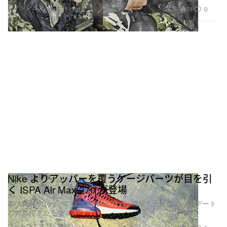
ファッション
51
0
Jan 21, 2019
Nike よりアッパーを覆うケージパーツが目を引
く ISPA Air Max 270 が登場
Air Max 270をベースにプロテクション機能も大幅にアップデート
した新作フットウェア
フットウエア