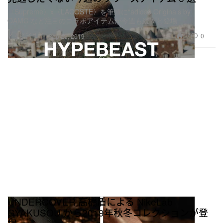
〈Supreme〉x〈LACOSTE〉を筆頭に“adidas Originals by
OAMC”など注目のコラボアイテムが今週も続々と登場
ファッション
17
0
Sep 25, 2019
UNDERCOVER 高橋盾による NikeLab
GYAKUSOU から2019年秋冬コレクションが登