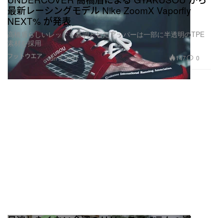
最新レーシングモデル Nike ZoomX Vaporfly
NEXT% が発表
高橋盾らしいレッドを基調としたアッパーは一部に半透明のTPE
素材を採用
フットウエア
147
0
Jun 9, 2021