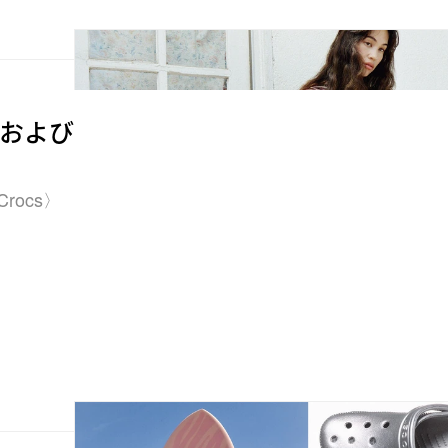
R および
rocs〉