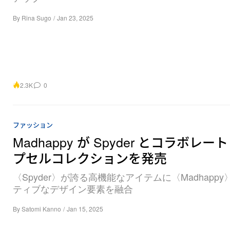
By
Rina Sugo
/
Jan 23, 2025
2.3K
0
ファッション
Madhappy が Spyder とコラボレ
プセルコレクションを発売
〈Spyder〉が誇る高機能なアイテムに〈Madhapp
ティブなデザイン要素を融合
By
Satomi Kanno
/
Jan 15, 2025