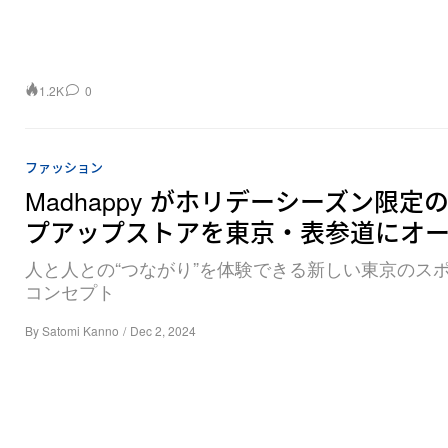
1.2K
0
ファッション
Madhappy がホリデーシーズン限定
プアップストアを東京・表参道にオ
人と人との“つながり”を体験できる新しい東京のス
コンセプト
By
Satomi Kanno
/
Dec 2, 2024