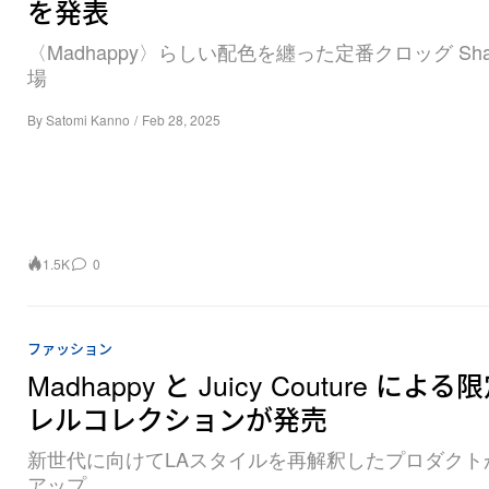
を発表
〈Madhappy〉らしい配色を纏った定番クロッグ Sha
場
By
Satomi Kanno
/
Feb 28, 2025
1.5K
0
ファッション
Madhappy と Juicy Couture によ
レルコレクションが発売
新世代に向けてLAスタイルを再解釈したプロダクト
アップ