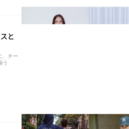
ースと
に、チー
揃う