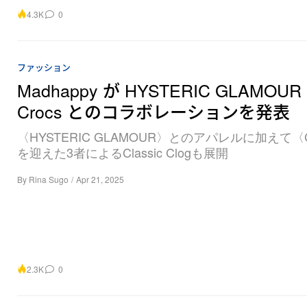
4.3K
0
ファッション
Madhappy が HYSTERIC GLAMOU
Crocs とのコラボレーションを発表
〈HYSTERIC GLAMOUR〉とのアパレルに加えて〈C
を迎えた3者によるClassic Clogも展開
By
Rina Sugo
/
Apr 21, 2025
2.3K
0