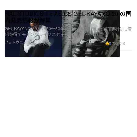
HAL STUDIOS® x ASICS GEL-KAYANO 20 の国
内発売情報が解禁
GEL-KAYANO 20を1950〜60年代にかけて流行した“宇宙時代”に着
想を得てモダンなライフスタイルシューズへと昇華
フットウエア
5.7K
0
Mar 15, 2025