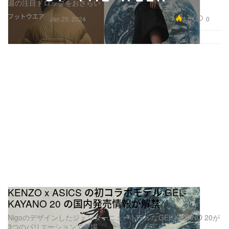
週の注目ドロップをおさらい
フットウエア
4.6K
0
Jan 25, 2024
KENZO x ASICS の初コラボモデル GEL-
KAYANO 20 の国内発売情報が解禁
NigoのデザインしたジェンダーニュートラルなGEL-KAYANO 20が
3つのバリエーションで登場