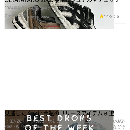
2024年後半の発売に向けて意欲製作中
フットウエア
9.0K
0
Feb 20, 2024
見逃したくない今週のリリースアイテム 6 選
〈KENZO〉x〈ASICS〉の初コラボモデル GEL-KAYANO 20やJAY-
Z率いる「Roc Nation」x〈Moncler〉のコラボコレクションなど今