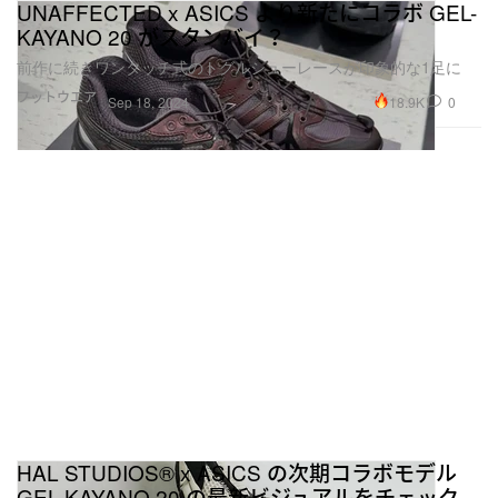
UNAFFECTED x ASICS より新たにコラボ GEL-
KAYANO 20 がスタンバイ？
前作に続きワンタッチ式のトグルシューレースが印象的な1足に
フットウエア
18.9K
0
Sep 18, 2024
HAL STUDIOS® x ASICS の次期コラボモデル
GEL-KAYANO 20 の最新ビジュアルをチェック