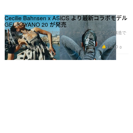
Cecilie Bahnsen x ASICS より最新コラボモデル
GEL-KAYANO 20 が発売
〈Cecilie Bahnsen〉が彫刻的なディテールとハーフタング構造で
再解釈した1足に
フットウエア
3.8K
0
May 8, 2025