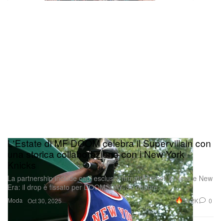
L'Estate di MF DOOM celebra il Supervillain con
una storica collaborazione con i New York
Knicks
La partnership include capi esclusivi firmati Mitchell & Ness e New
Era: il drop è fissato per DOOMSDAY, 31 ottobre.
Moda
30.2K
0
Oct 30, 2025