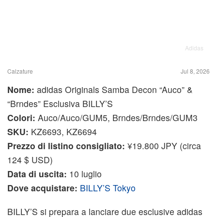
Adidas
Calzature
Jul 8, 2026
Nome:
adidas Originals Samba Decon “Auco” &
“Brndes” Esclusiva BILLY’S
Colori:
Auco/Auco/GUM5, Brndes/Brndes/GUM3
SKU:
KZ6693, KZ6694
Prezzo di listino consigliato:
¥19.800 JPY (circa
124 $ USD)
Data di uscita:
10 luglio
Dove acquistare:
BILLY’S Tokyo
BILLY’S si prepara a lanciare due esclusive adidas