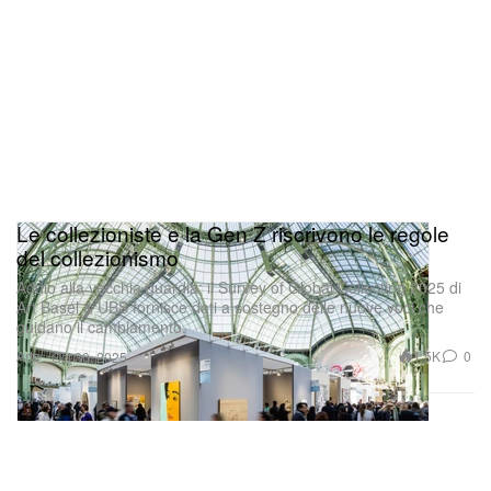
Le collezioniste e la Gen Z riscrivono le regole
del collezionismo
Addio alla vecchia guardia: il Survey of Global Collecting 2025 di
Art Basel & UBS fornisce dati a sostegno delle nuove voci che
guidano il cambiamento.
Arte
1.5K
0
Oct 30, 2025