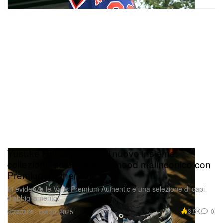
Yusuke Hanai e Vans di nuovo insieme:
collezione autunnale dal mood malinconico con
Premium Authentic
In evidenza le Vans Premium Authentic e una selezione di capi
d’abbigliamento.
Calzature
3.5K
0
Oct 30, 2025