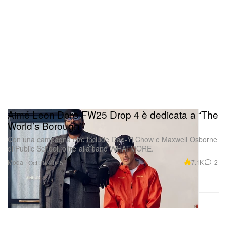
Aimé Leon Dore FW25 Drop 4 è dedicata a “The
World’s Borough”
Con una campagna che include Dao‑Yi Chow e Maxwell Osborne
di Public School, oltre alla band WHATMORE.
Moda
7.1K
2
Oct 30, 2025