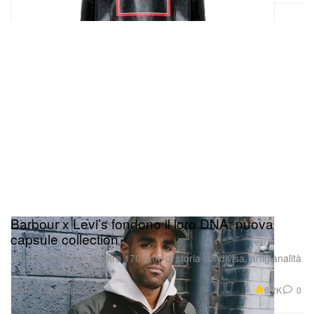
Barbour x Levi’s fondono il loro DNA: nuova
capsule collection
Una celebrazione di oltre 170 anni di storia condivisa, artigianalità
e spirito d’avventura.
Moda
6.2K
0
Oct 30, 2025