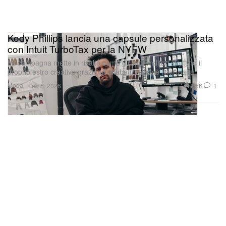
Kody Phillips lancia una capsule personalizzata
con Intuit TurboTax per la NYFW
La campagna mette in risalto come gli imprenditori sfruttino il
proprio estro creativo grazie all’alfabetizzazione finanziaria.
Moda
1.5K
1
Feb 6, 2026