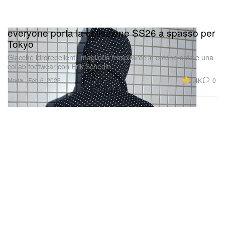
everyone porta la collezione SS26 a spasso per
Tokyo
Giacche idrorepellenti, maglieria traspirante in cotone-seta e una
collab footwear con Erik Schedin.
Moda
2.4K
0
Feb 6, 2026