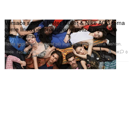
Versace sceglie Pieter Mulier & Nike ACG torna
come linea performance: le notizie moda top
della settimana
Resta aggiornato sui trend più importanti dell’industria fashion.
Moda
1.4K
0
Feb 6, 2026