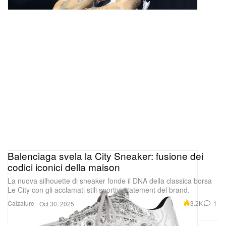
Balenciaga svela la City Sneaker: fusione dei
codici iconici della maison
La nuova silhouette di sneaker fonde il DNA della classica borsa
Le City con gli acclamati stili sportivi statement del brand.
Calzature
3.2K
1
Oct 30, 2025