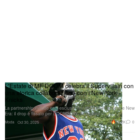
L'Estate di MF DOOM celebra il Supervillain con
una storica collaborazione con i New York
Knicks
La partnership include capi esclusivi firmati Mitchell & Ness e New
Era: il drop è fissato per DOOMSDAY, 31 ottobre.
Moda
30.2K
0
Oct 30, 2025