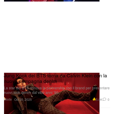
Jung Kook dei BTS torna da Calvin Klein con la
nuova campagna denim
La star dei BTS rinnova la partnership con il brand per presentare
nuovi look denim dal vibe anni ’90.
Moda
5.8K
0
Oct 30, 2025