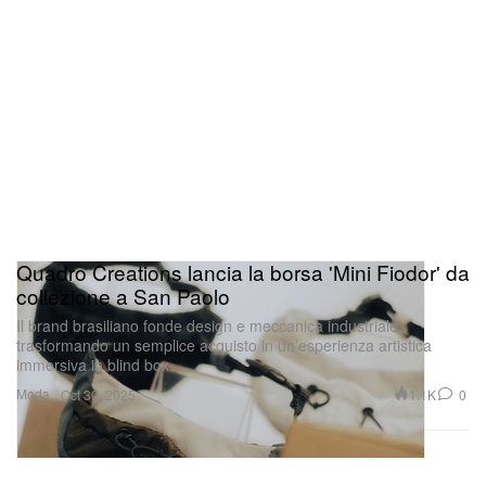
Quadro Creations lancia la borsa 'Mini Fiodor' da
collezione a San Paolo
Il brand brasiliano fonde design e meccanica industriale,
trasformando un semplice acquisto in un’esperienza artistica
immersiva in blind box.
Moda
1.1K
0
Oct 30, 2025