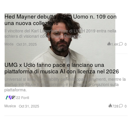
Hed Mayner debutta a Pitti Uomo n. 109 con
una nuova collezione
Il vincitore del Karl Lagerfeld Prize di LVMH 2019 entra nella
schiera di visionari come Guest Designer.
Moda
1.4K
0
Oct 31, 2025
UMG x Udio fanno pace e lanciano una
piattaforma di musica AI con licenza nel 2026
Universal si allea con Stability per sviluppare strumenti, mentre la
startup introduce il fingerprinting e mantiene le creazioni sulla
piattaforma.
22 Fonti
Musica
728
0
Oct 31, 2025