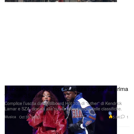
Billboard Hot 100: Top 40 senza rap per la prima
volta in 35 anni
Complice l’uscita dalla Billboard Hot 100 di “luther” di Kendrick
Lamar e SZA, dovuta alla nuova metodologia delle classifiche.
Musica
5.6K
1
Oct 30, 2025