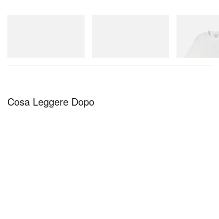
On
adidas Originals
Gramicci
Cloudmonster 1
Handball Spezial Loafer
Joker Tee
Shoes
Acquista ora
Acquista ora
Acquista ora
Cosa Leggere Dopo