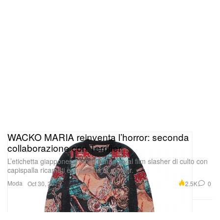
WACKO MARIA reinventa l’horror: seconda
collaborazione con Terrifier
L’etichetta giapponese rende omaggio al film slasher di culto con
capispalla ricamati e maglieria in mohair.
Moda
2.5K
0
Oct 30, 2025