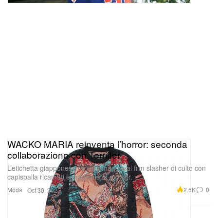
WACKO MARIA reinventa l’horror: seconda
collaborazione con Terrifier
L’etichetta giapponese rende omaggio al film slasher di culto con
capispalla ricamati e maglieria in mohair.
Moda
2.5K
0
Oct 30, 2025