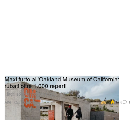
Maxi furto all'Oakland Museum of California:
rubati oltre 1.000 reperti
I ladri sono ancora in fuga.
Arte
2.4K
1
Oct 30, 2025