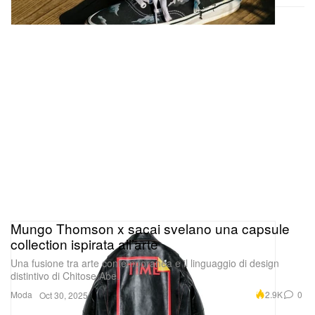
Mungo Thomson x sacai svelano una capsule
collection ispirata all’arte
Una fusione tra arte contemporanea e il linguaggio di design
distintivo di Chitose Abe.
Moda
2.9K
0
Oct 30, 2025