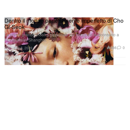
Dentro il mondo perfettamente imperfetto di Cho
Gi‑Seok
La prima grande mostra personale del fotografo sudcoreano a
Fotografiska Shanghai.
Arte
986
0
Feb 6, 2026