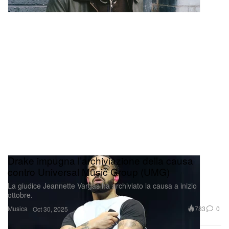
Drake impugna l’archiviazione della causa
contro Universal Music Group (UMG)
La giudice Jeannette Vargas ha archiviato la causa a inizio
ottobre.
Musica
783
0
Oct 30, 2025