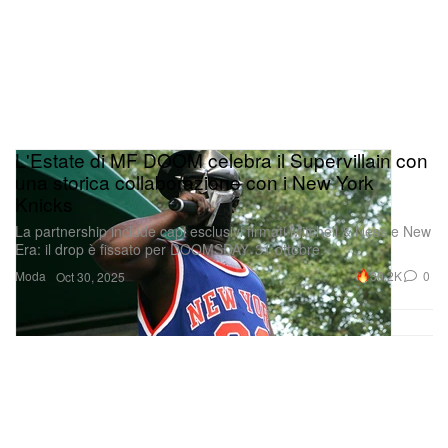
L'Estate di MF DOOM celebra il Supervillain con
una storica collaborazione con i New York
Knicks
La partnership include capi esclusivi firmati Mitchell & Ness e New
Era: il drop è fissato per DOOMSDAY, 31 ottobre.
Moda
30.2K
0
Oct 30, 2025