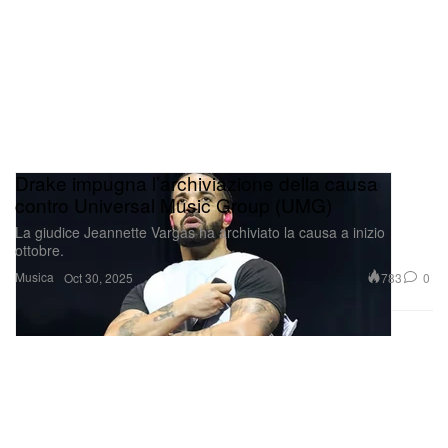
Drake impugna l’archiviazione della causa
contro Universal Music Group (UMG)
La giudice Jeannette Vargas ha archiviato la causa a inizio
ottobre.
Musica
783
0
Oct 30, 2025