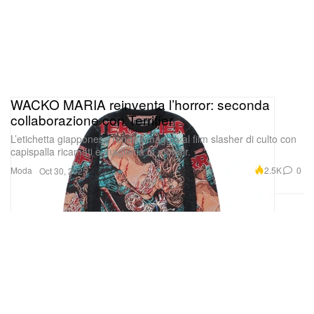
WACKO MARIA reinventa l’horror: seconda
collaborazione con Terrifier
L’etichetta giapponese rende omaggio al film slasher di culto con
capispalla ricamati e maglieria in mohair.
Moda
2.5K
0
Oct 30, 2025