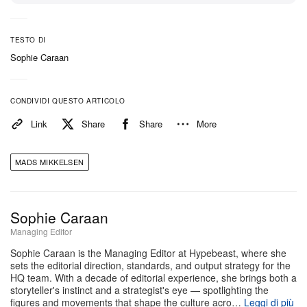
Daniel Craig: quello è stato il massimo», dice con
calore. «Ricordatevi che è scappato con 150 milioni
dei miei dollari. Quindi credo di essermi meritato un
TESTO DI
Sophie Caraan
po’ di tortura.»
Mikkelsen non finge che la scala di queste
CONDIVIDI QUESTO ARTICOLO
produzioni sia un dettaglio — entrare sul set di
Link
Share
Share
More
Indiana Jones
da fanboy dichiarato è, ammette, un
rischio del mestiere. Il trucco, dice, sta nel saper
MADS MIKKELSEN
fare triage. «Puoi concederti cinque minuti con la
testa da fanboy, e poi devi lasciarla andare e
cominciare a lavorare da attore professionista. Da lì
Sophie Caraan
è mestiere. Ma è anche e semplicemente
Managing Editor
recitazione. Devi far funzionare la scena.» Racconta
Sophie Caraan is the Managing Editor at Hypebeast, where she
sets the editorial direction, standards, and output strategy for the
di aver passato ore ad ascoltare storie e aneddoti di
HQ team. With a decade of editorial experience, she brings both a
storyteller's instinct and a strategist's eye — spotlighting the
Harrison Ford — una benedizione, la definisce. «Ma
figures and movements that shape the culture acro…
Leggi di più