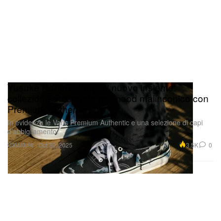
Yusuke Hanai e Vans di nuovo insieme:
collezione autunnale dal mood malinconico con
Premium Authentic
In evidenza le Vans Premium Authentic e una selezione di capi
d’abbigliamento.
Calzature
3.5K
0
Oct 30, 2025