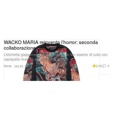
WACKO MARIA reinventa l’horror: seconda
collaborazione con Terrifier
L’etichetta giapponese rende omaggio al film slasher di culto con
capispalla ricamati e maglieria in mohair.
Moda
2.5K
0
Oct 30, 2025