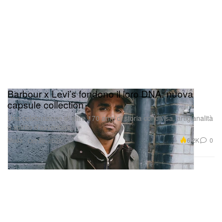
Barbour x Levi’s fondono il loro DNA: nuova
capsule collection
Una celebrazione di oltre 170 anni di storia condivisa, artigianalità
e spirito d’avventura.
Moda
6.2K
0
Oct 30, 2025