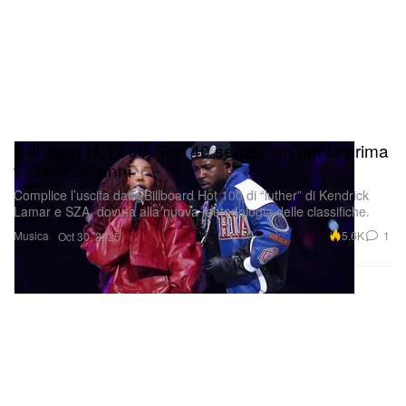
Billboard Hot 100: Top 40 senza rap per la prima
volta in 35 anni
Complice l’uscita dalla Billboard Hot 100 di “luther” di Kendrick
Lamar e SZA, dovuta alla nuova metodologia delle classifiche.
Musica
5.6K
1
Oct 30, 2025