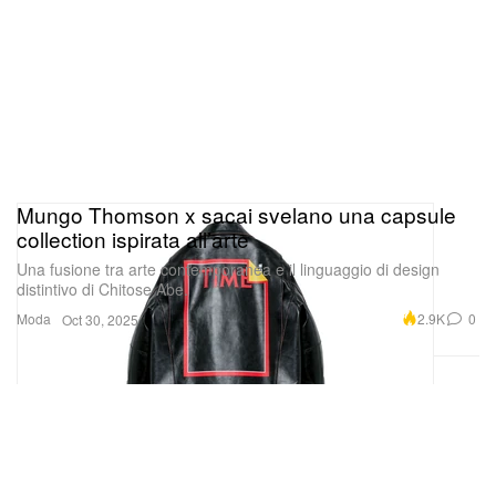
Mungo Thomson x sacai svelano una capsule
collection ispirata all’arte
Una fusione tra arte contemporanea e il linguaggio di design
distintivo di Chitose Abe.
Moda
2.9K
0
Oct 30, 2025