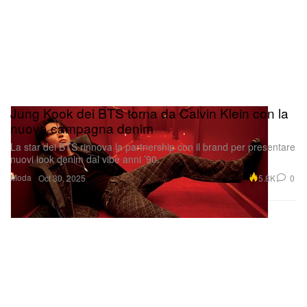
Jung Kook dei BTS torna da Calvin Klein con la
nuova campagna denim
La star dei BTS rinnova la partnership con il brand per presentare
nuovi look denim dal vibe anni ’90.
Moda
5.8K
0
Oct 30, 2025