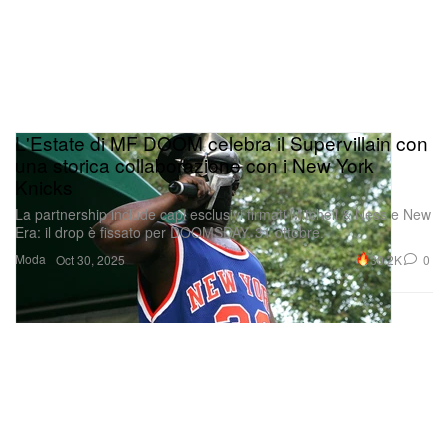
L'Estate di MF DOOM celebra il Supervillain con
una storica collaborazione con i New York
Knicks
La partnership include capi esclusivi firmati Mitchell & Ness e New
Era: il drop è fissato per DOOMSDAY, 31 ottobre.
Moda
30.2K
0
Oct 30, 2025