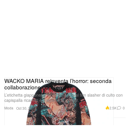
WACKO MARIA reinventa l’horror: seconda
collaborazione con Terrifier
L’etichetta giapponese rende omaggio al film slasher di culto con
capispalla ricamati e maglieria in mohair.
Moda
2.5K
0
Oct 30, 2025