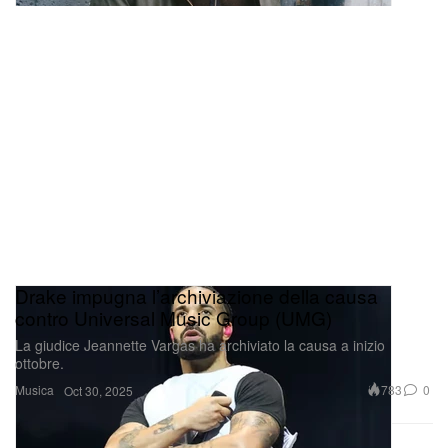
Drake impugna l’archiviazione della causa
contro Universal Music Group (UMG)
La giudice Jeannette Vargas ha archiviato la causa a inizio
ottobre.
Musica
783
0
Oct 30, 2025