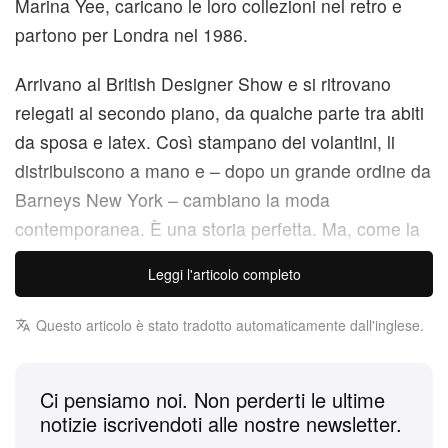
Marina Yee, caricano le loro collezioni nel retro e
partono per Londra nel 1986.
Arrivano al British Designer Show e si ritrovano
relegati al secondo piano, da qualche parte tra abiti
da sposa e latex. Così stampano dei volantini, li
distribuiscono a mano e – dopo un grande ordine da
Barneys New York – cambiano la moda
contemporanea. È una storia perfetta. Ma, come la
maggior parte delle storie perfette, nasconde tanto
Leggi l'articolo completo
quanto rivela.
Questo articolo è stato tradotto automaticamente dall'inglese.
Ci pensiamo noi. Non perderti le ultime
notizie iscrivendoti alle nostre newsletter.