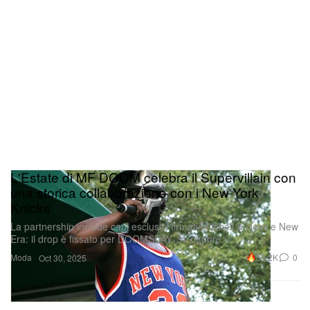
L'Estate di MF DOOM celebra il Supervillain con
una storica collaborazione con i New York
Knicks
La partnership include capi esclusivi firmati Mitchell & Ness e New
Era: il drop è fissato per DOOMSDAY, 31 ottobre.
Moda
30.2K
0
Oct 30, 2025