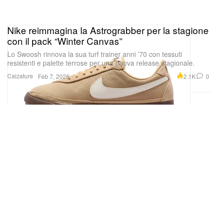
Nike reimmagina la Astrograbber per la stagione
con il pack “Winter Canvas”
Lo Swoosh rinnova la sua turf trainer anni ’70 con tessuti
resistenti e palette terrose per una nuova release stagionale.
Patrick Robyn
Calzature
2.1K
0
Feb 7, 2026
Ann Demeulemeester, SS90
Se c’è qualcosa che la mostra sembra affermare è
che gli Antwerp Six siano stati più un momento che
un movimento – un breve allineamento di sei
individui, ognuno con il proprio percorso, le proprie
ambizioni, la propria voce.
Per comprendere quel momento, la mostra allarga il
campo, collocando i designer all’interno del
paesaggio culturale ed economico della fine degli