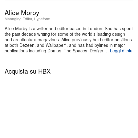
curatrice Romy Cockx. “Si sono conosciuti
Alice Morby
all’Academy, ma quando sono andati insieme a
Managing Editor, Hypeform
Londra, sono stati solo tre anni in cui hanno davvero
Alice Morby is a writer and editor based in London. She has spent
presentato come gruppo. È una sorta di mito che ha
the past decade writing for some of the world’s leading design
continuato a vivere.”
and architecture magazines. Alice previously held editor positions
at both Dezeen, and Wallpaper*, and has had bylines in major
publications including Domus, The Spaces, Design …
Leggi di più
Quello che ne deriva non è tanto una riscrittura della
storia quanto un suo riposizionamento. Perché,
Acquista su HBX
sebbene il termine sia diventato un modo rapido per
definire un preciso momento della moda, non è mai
stato qualcosa che i designer abbiano voluto
codificare loro stessi.
Il nome, com’è noto, lo coniò la stampa britannica,
in parte per necessità, in parte per comodità. I loro
percorsi individuali erano distinti, le loro estetiche