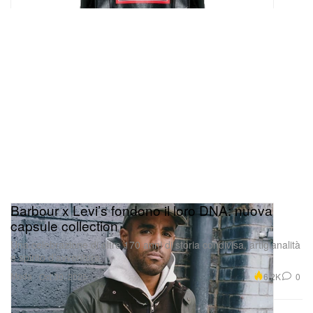
Barbour x Levi’s fondono il loro DNA: nuova
capsule collection
Una celebrazione di oltre 170 anni di storia condivisa, artigianalità
e spirito d’avventura.
Moda
6.2K
0
Oct 30, 2025