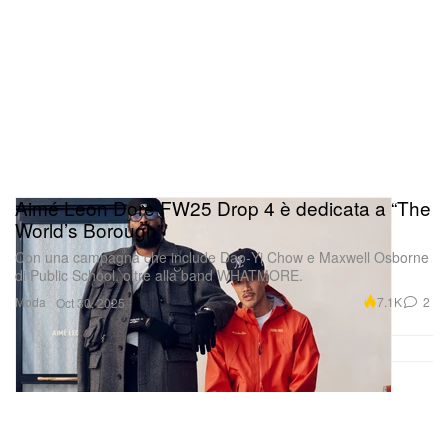
Aimé Leon Dore FW25 Drop 4 è dedicata a “The
World’s Borough”
Con una campagna che include Dao‑Yi Chow e Maxwell Osborne
di Public School, oltre alla band WHATMORE.
Moda
7.1K
2
Oct 30, 2025