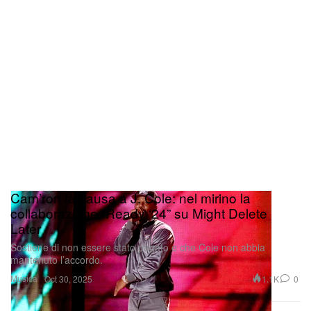
Cam’ron fa causa a J. Cole: nel mirino la
collaborazione “Ready ‘24” su Might Delete
Later
Sostiene di non essere stato pagato e che Cole non abbia
mantenuto l’accordo.
Musica
1.1K
0
Oct 30, 2025