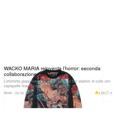
WACKO MARIA reinventa l’horror: seconda
collaborazione con Terrifier
L’etichetta giapponese rende omaggio al film slasher di culto con
capispalla ricamati e maglieria in mohair.
Moda
2.5K
0
Oct 30, 2025