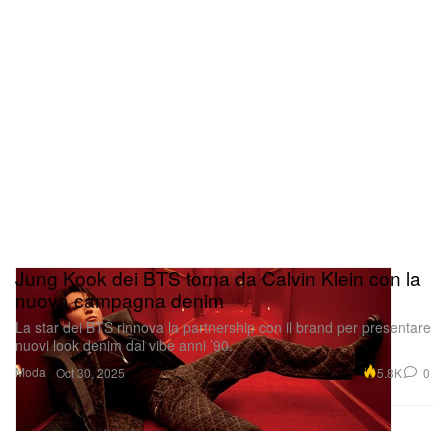
Jung Kook dei BTS torna da Calvin Klein con la
nuova campagna denim
La star dei BTS rinnova la partnership con il brand per presentare
nuovi look denim dal vibe anni ’90.
Moda
5.8K
0
Oct 30, 2025