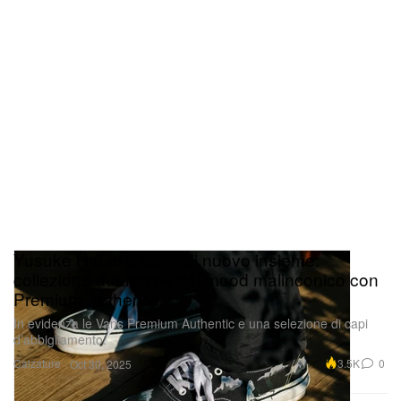
Yusuke Hanai e Vans di nuovo insieme:
collezione autunnale dal mood malinconico con
Premium Authentic
In evidenza le Vans Premium Authentic e una selezione di capi
d’abbigliamento.
Calzature
3.5K
0
Oct 30, 2025