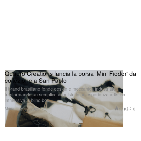
Quadro Creations lancia la borsa 'Mini Fiodor' da
collezione a San Paolo
Il brand brasiliano fonde design e meccanica industriale,
trasformando un semplice acquisto in un’esperienza artistica
immersiva in blind box.
Moda
1.1K
0
Oct 30, 2025