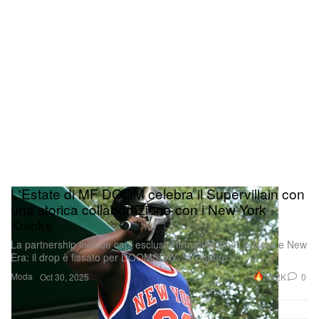
L'Estate di MF DOOM celebra il Supervillain con
una storica collaborazione con i New York
Knicks
La partnership include capi esclusivi firmati Mitchell & Ness e New
Era: il drop è fissato per DOOMSDAY, 31 ottobre.
Moda
30.2K
0
Oct 30, 2025