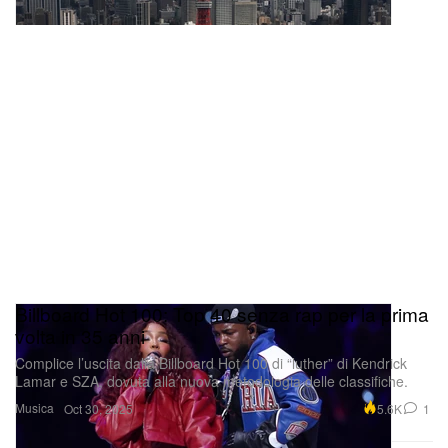
Billboard Hot 100: Top 40 senza rap per la prima
volta in 35 anni
Complice l’uscita dalla Billboard Hot 100 di “luther” di Kendrick
Lamar e SZA, dovuta alla nuova metodologia delle classifiche.
Musica
5.6K
1
Oct 30, 2025