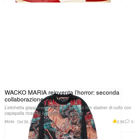
WACKO MARIA reinventa l’horror: seconda
collaborazione con Terrifier
L’etichetta giapponese rende omaggio al film slasher di culto con
capispalla ricamati e maglieria in mohair.
Moda
2.5K
0
Oct 30, 2025