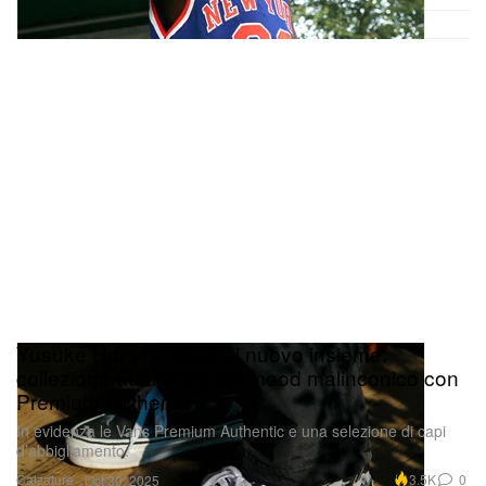
Yusuke Hanai e Vans di nuovo insieme:
collezione autunnale dal mood malinconico con
Premium Authentic
In evidenza le Vans Premium Authentic e una selezione di capi
d’abbigliamento.
Calzature
3.5K
0
Oct 30, 2025