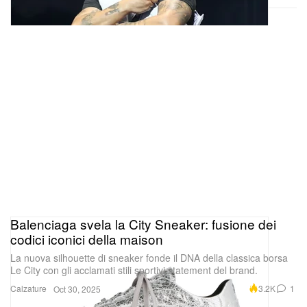
Balenciaga svela la City Sneaker: fusione dei
codici iconici della maison
La nuova silhouette di sneaker fonde il DNA della classica borsa
Le City con gli acclamati stili sportivi statement del brand.
Calzature
3.2K
1
Oct 30, 2025