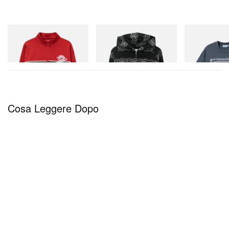
Butter Goods
Butter Goods
Butter Goods
Dragon Tricot Jacket
Faded Waffle Zip-Thru Hood
Outward Bound
Acquista ora
Acquista ora
Acquista ora
Cosa Leggere Dopo