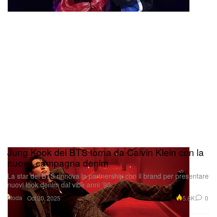
Jung Kook dei BTS torna da Calvin Klein con la
nuova campagna denim
La star dei BTS rinnova la partnership con il brand per presentare
nuovi look denim dal vibe anni ’90.
Moda
5.8K
0
Oct 30, 2025