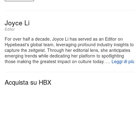
malachite naturale. Omaggio alla maestria dei
quadranti in pietra, questo dettaglio dona una trama
Joyce Li
e una profondità uniche al design iconico della
Editor
collezione. Il verde vibrante della malachite, con le
For over half a decade, Joyce Li has served as an Editor on
sue venature e striature naturali, crea un contrasto
Hypebeast's global team, leveraging profound industry insights to
capture the zeitgeist. Through her editorial lens, she anticipates
visivo deciso con le linee nette e geometriche della
emerging trends while dedicating her platform to spotlighting
those making the greatest impact on culture today. …
Leggi di più
cassa in oro giallo, trasformando il pezzo in
un’opera d’arte tanto quanto in uno strumento di
misurazione del tempo. Questo specifico modello
Acquista su HBX
Royal Oak Selfwinding fa parte dell’attuale
collezione Audemars Piguet e celebra la lunga
tradizione della maison nell’esplorare materiali rari e
quadranti in pietra.