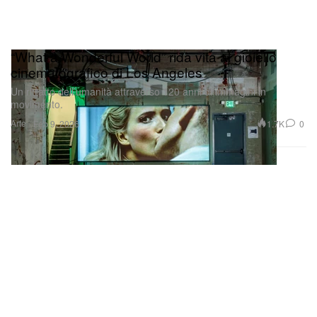
“What a Wonderful World” ridà vita al gioiello
cinematografico di Los Angeles
Un ritratto dell’umanità attraverso 120 anni di immagini in
movimento.
Arte
1.7K
0
Feb 9, 2026