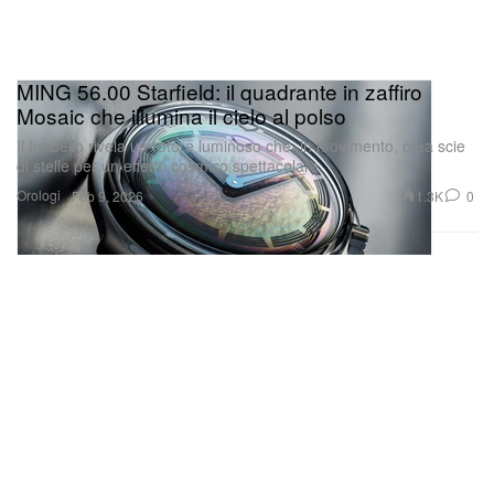
MING 56.00 Starfield: il quadrante in zaffiro
Mosaic che illumina il cielo al polso
Il fondello rivela un rotore luminoso che, in movimento, crea scie
di stelle per un effetto cosmico spettacolare.
Orologi
1.3K
0
Feb 9, 2026