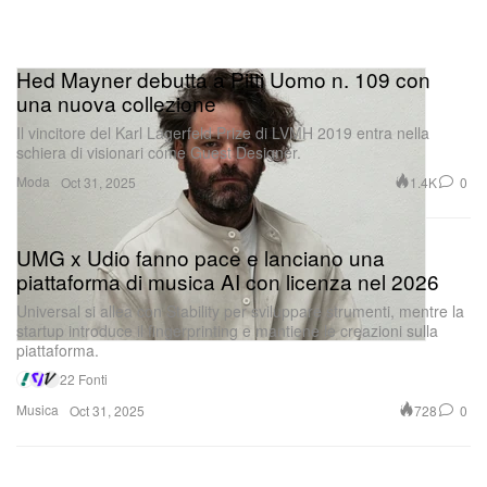
Hed Mayner debutta a Pitti Uomo n. 109 con
una nuova collezione
Il vincitore del Karl Lagerfeld Prize di LVMH 2019 entra nella
schiera di visionari come Guest Designer.
Moda
1.4K
0
Oct 31, 2025
UMG x Udio fanno pace e lanciano una
piattaforma di musica AI con licenza nel 2026
Universal si allea con Stability per sviluppare strumenti, mentre la
startup introduce il fingerprinting e mantiene le creazioni sulla
piattaforma.
22 Fonti
Musica
728
0
Oct 31, 2025