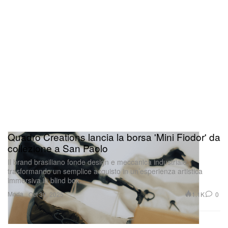
Quadro Creations lancia la borsa 'Mini Fiodor' da
collezione a San Paolo
Il brand brasiliano fonde design e meccanica industriale,
trasformando un semplice acquisto in un’esperienza artistica
immersiva in blind box.
Moda
1.1K
0
Oct 30, 2025