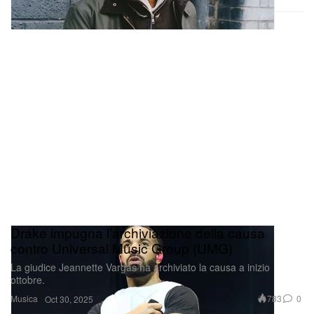
Drake impugna l’archiviazione della causa
contro Universal Music Group (UMG)
La giudice Jeannette Vargas ha archiviato la causa a inizio
ottobre.
Musica
783
0
Oct 30, 2025