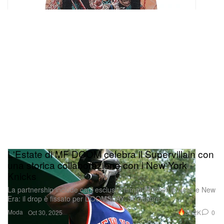
L'Estate di MF DOOM celebra il Supervillain con
una storica collaborazione con i New York
Knicks
La partnership include capi esclusivi firmati Mitchell & Ness e New
Era: il drop è fissato per DOOMSDAY, 31 ottobre.
Moda
30.2K
0
Oct 30, 2025