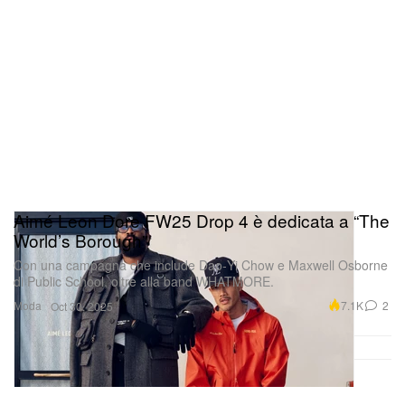
Aimé Leon Dore FW25 Drop 4 è dedicata a “The
World’s Borough”
Con una campagna che include Dao‑Yi Chow e Maxwell Osborne
di Public School, oltre alla band WHATMORE.
Moda
7.1K
2
Oct 30, 2025