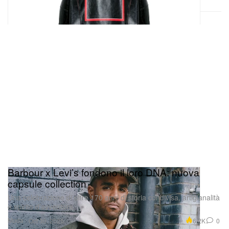
Barbour x Levi’s fondono il loro DNA: nuova
capsule collection
Una celebrazione di oltre 170 anni di storia condivisa, artigianalità
e spirito d’avventura.
Moda
6.2K
0
Oct 30, 2025