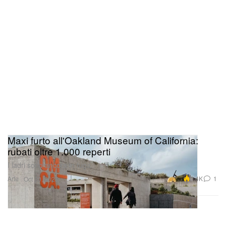
Maxi furto all'Oakland Museum of California:
rubati oltre 1.000 reperti
I ladri sono ancora in fuga.
Arte
2.4K
1
Oct 30, 2025