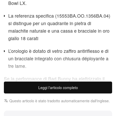
Bowl LX.
La referenza specifica (15553BA.OO.1356BA.04)
si distingue per un
quadrante in pietra di
malachite naturale
e una cassa e bracciale in oro
giallo 18 carati
L’orologio è dotato di vetro zaffiro antiriflesso e di
un bracciale integrato con chiusura déployante a
tre lame.
Se la performance di Bad Bunny ha elettrizzato il
pubblico del Super Bowl LX, il suo polso ha offerto
Leggi l'articolo completo
una vera masterclass di alta orologeria. Domenica,
l’icona portoricana è stata avvistata con uno
Questo articolo è stato tradotto automaticamente dall'inglese.
strepitoso Audemars Piguet Royal Oak Selfwinding,