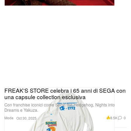
FREAK'S STORE celebra i 65 anni di SEGA con
una capsule collection esclusiva
Con franchise iconici come Sonic the Hedgehog, Nights into
Dreams e Yakuza.
Moda
8.5K
0
Oct 30, 2025