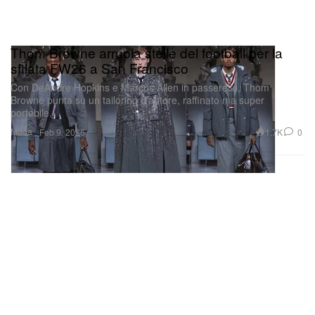
Thom Browne arruola stelle del football per la
sfilata FW26 a San Francisco
Con DeAndre Hopkins e Marcus Allen in passerella, Thom
Browne punta su un tailoring d’autore, raffinato ma super
portabile.
Moda
1.7K
0
Feb 9, 2026