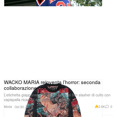
WACKO MARIA reinventa l’horror: seconda
collaborazione con Terrifier
L’etichetta giapponese rende omaggio al film slasher di culto con
capispalla ricamati e maglieria in mohair.
Moda
2.5K
0
Oct 30, 2025