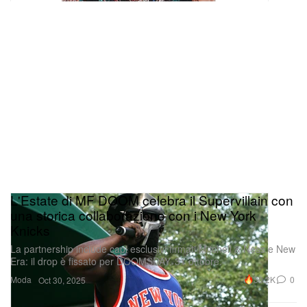
L'Estate di MF DOOM celebra il Supervillain con
una storica collaborazione con i New York
Knicks
La partnership include capi esclusivi firmati Mitchell & Ness e New
Era: il drop è fissato per DOOMSDAY, 31 ottobre.
Moda
30.2K
0
Oct 30, 2025