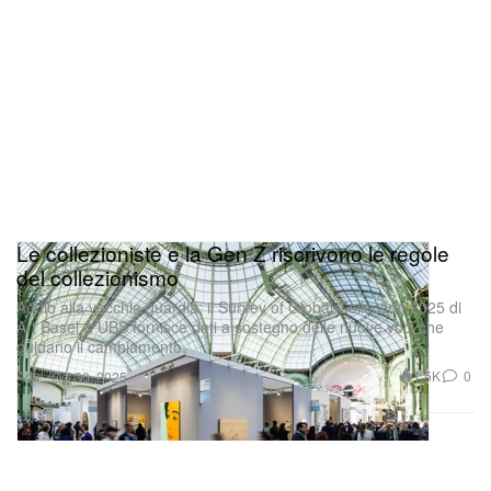
Le collezioniste e la Gen Z riscrivono le regole
del collezionismo
Addio alla vecchia guardia: il Survey of Global Collecting 2025 di
Art Basel & UBS fornisce dati a sostegno delle nuove voci che
guidano il cambiamento.
Arte
1.5K
0
Oct 30, 2025