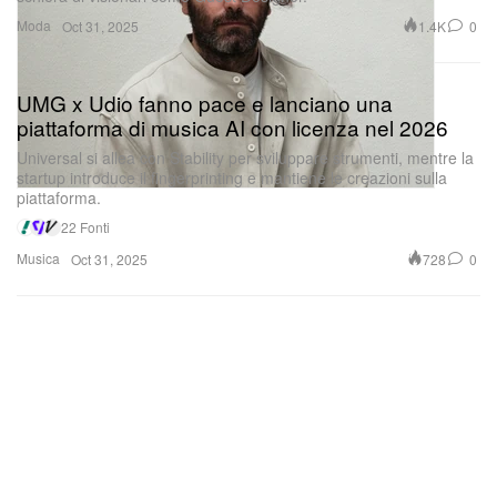
Moda
1.4K
0
Oct 31, 2025
UMG x Udio fanno pace e lanciano una
piattaforma di musica AI con licenza nel 2026
Universal si allea con Stability per sviluppare strumenti, mentre la
startup introduce il fingerprinting e mantiene le creazioni sulla
piattaforma.
22 Fonti
Musica
728
0
Oct 31, 2025