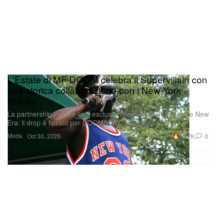
L'Estate di MF DOOM celebra il Supervillain con
una storica collaborazione con i New York
Knicks
La partnership include capi esclusivi firmati Mitchell & Ness e New
Era: il drop è fissato per DOOMSDAY, 31 ottobre.
Moda
30.2K
0
Oct 30, 2025