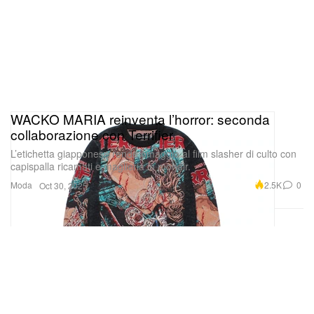
WACKO MARIA reinventa l’horror: seconda
collaborazione con Terrifier
L’etichetta giapponese rende omaggio al film slasher di culto con
capispalla ricamati e maglieria in mohair.
Moda
2.5K
0
Oct 30, 2025