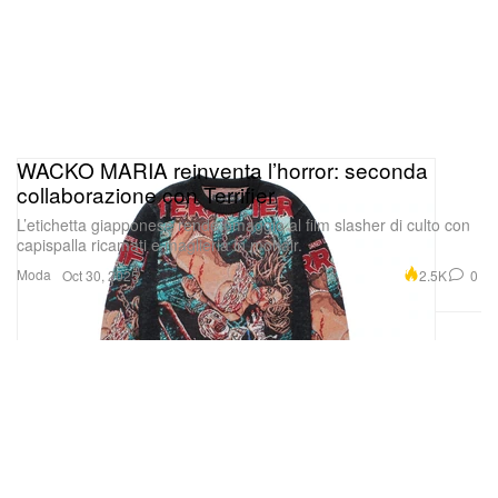
WACKO MARIA reinventa l’horror: seconda
collaborazione con Terrifier
L’etichetta giapponese rende omaggio al film slasher di culto con
capispalla ricamati e maglieria in mohair.
Moda
2.5K
0
Oct 30, 2025