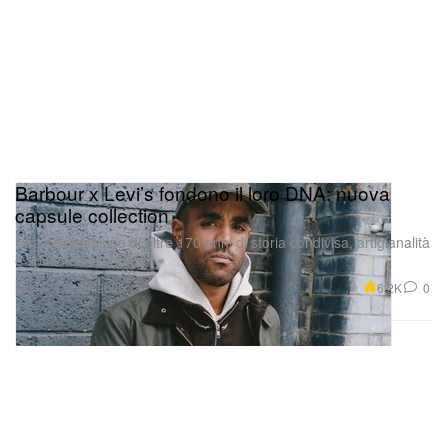
Barbour x Levi’s fondono il loro DNA: nuova
capsule collection
Una celebrazione di oltre 170 anni di storia condivisa, artigianalità
e spirito d’avventura.
Moda
6.2K
0
Oct 30, 2025