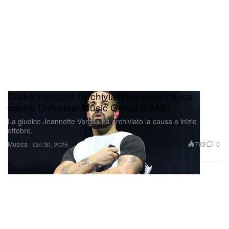
Drake impugna l’archiviazione della causa
contro Universal Music Group (UMG)
La giudice Jeannette Vargas ha archiviato la causa a inizio
ottobre.
Musica
783
0
Oct 30, 2025