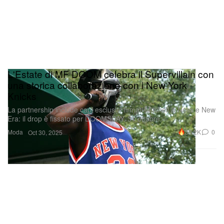
L'Estate di MF DOOM celebra il Supervillain con
una storica collaborazione con i New York
Knicks
La partnership include capi esclusivi firmati Mitchell & Ness e New
Era: il drop è fissato per DOOMSDAY, 31 ottobre.
Moda
30.2K
0
Oct 30, 2025