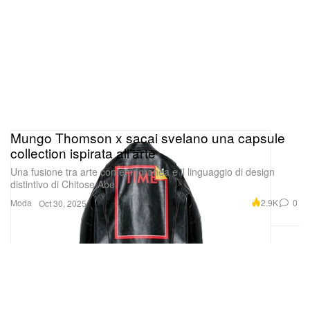
Mungo Thomson x sacai svelano una capsule
collection ispirata all’arte
Una fusione tra arte contemporanea e il linguaggio di design
distintivo di Chitose Abe.
Moda
2.9K
0
Oct 30, 2025