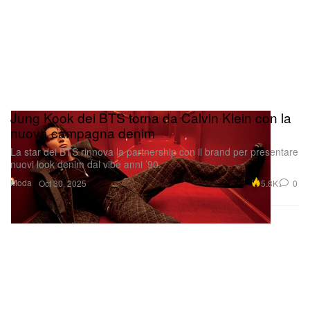
Jung Kook dei BTS torna da Calvin Klein con la
nuova campagna denim
La star dei BTS rinnova la partnership con il brand per presentare
nuovi look denim dal vibe anni ’90.
Moda
5.8K
0
Oct 30, 2025