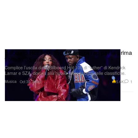
Billboard Hot 100: Top 40 senza rap per la prima
volta in 35 anni
Complice l’uscita dalla Billboard Hot 100 di “luther” di Kendrick
Lamar e SZA, dovuta alla nuova metodologia delle classifiche.
Musica
5.6K
1
Oct 30, 2025