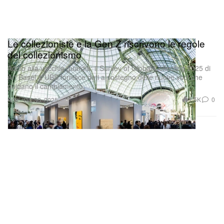
Le collezioniste e la Gen Z riscrivono le regole
del collezionismo
Addio alla vecchia guardia: il Survey of Global Collecting 2025 di
Art Basel & UBS fornisce dati a sostegno delle nuove voci che
guidano il cambiamento.
Arte
1.5K
0
Oct 30, 2025