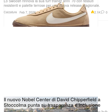
Lo Swoosh rinnova la sua turf trainer anni ’70 con tessuti
resistenti e palette terrose per una nuova release stagionale.
Calzature
2.1K
0
Feb 7, 2026
Il nuovo Nobel Center di David Chipperfield a
Stoccolma punta su trasparenza e inclusione
La nuova sede sul waterfront della Nobel Foundation sarà un hub