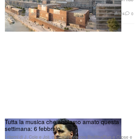
in legno dedicato a scienza, letteratura e dialogo globale.
Design
824
0
Feb 7, 2026
Tutta la musica che abbiamo amato questa
settimana: 6 febbraio
I ritorni di J. Cole e Joji, chiacchierate con BigXthaPlug e Clipse e