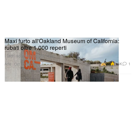
Maxi furto all'Oakland Museum of California:
rubati oltre 1.000 reperti
I ladri sono ancora in fuga.
Arte
2.4K
1
Oct 30, 2025