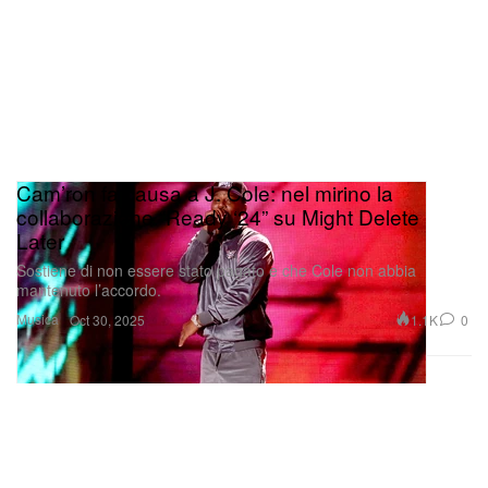
Cam’ron fa causa a J. Cole: nel mirino la
collaborazione “Ready ‘24” su Might Delete
Later
Sostiene di non essere stato pagato e che Cole non abbia
mantenuto l’accordo.
Musica
1.1K
0
Oct 30, 2025