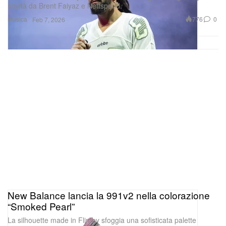
novità da Brent Faiyaz e Nettspend.
Musica
776
0
Feb 7, 2026
New Balance lancia la 991v2 nella colorazione
“Smoked Pearl”
La silhouette made in Flimby sfoggia una sofisticata palette