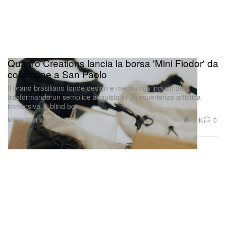
Quadro Creations lancia la borsa 'Mini Fiodor' da
collezione a San Paolo
Il brand brasiliano fonde design e meccanica industriale,
trasformando un semplice acquisto in un’esperienza artistica
immersiva in blind box.
Moda
1.1K
0
Oct 30, 2025