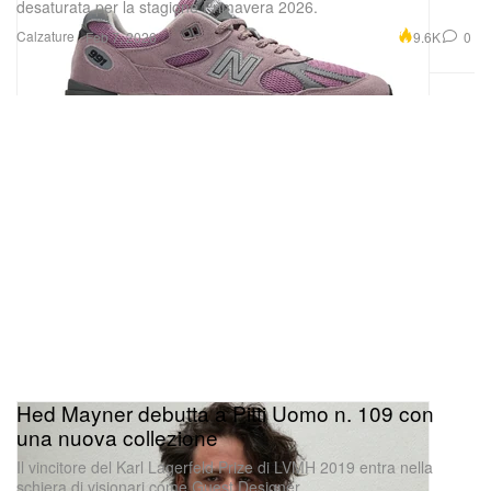
desaturata per la stagione Primavera 2026.
Calzature
9.6K
0
Feb 7, 2026
Hed Mayner debutta a Pitti Uomo n. 109 con
una nuova collezione
Il vincitore del Karl Lagerfeld Prize di LVMH 2019 entra nella
schiera di visionari come Guest Designer.