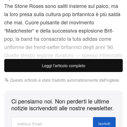
The Stone Roses sono saliti insieme sul palco, ma
la loro presa sulla cultura pop britannica è più salda
che mai. Cuore pulsante del movimento
“Madchester” e della successiva esplosione Brit-
pop, la band ha consacrato la tuta adidas come
uniforme dei trend‑setter britannici degli anni ’90.
Quello stesso legame duraturo — spesso intrecciato
all’orgoglio per il Manchester United, la squadra di
Leggi l'articolo completo
casa — viene celebrato ancora una volta con la
sfuggente adidas Tobacco, a guidare un nuovo pack
Questo articolo è stato tradotto automaticamente dall'inglese.
collaborativo che incarna alla perfezione un’estetica
davvero senza tempo.
Ci pensiamo noi. Non perderti le ultime
notizie iscrivendoti alle nostre newsletter.
La Tobacco si presenta con una raffinata tomaia in
suede grigio e nero, appoggiata su una classica
Iscriviti
suola in gomma naturale. Il design è intriso di