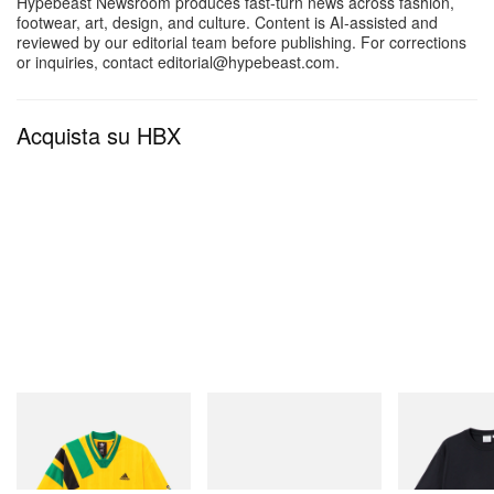
Hypebeast Newsroom produces fast-turn news across fashion,
footwear, art, design, and culture. Content is AI-assisted and
reviewed by our editorial team before publishing. For corrections
or inquiries, contact editorial@hypebeast.com.
Acquista su HBX
adidas Originals
On
Gramicci
Adidas Originals X Brain
Cloudmonster 1
One Point Logo
Dead Disney Football Jersey
Acquista ora
Acquista ora
Acquista ora