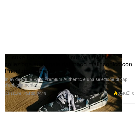
Yusuke Hanai e Vans di nuovo insieme:
collezione autunnale dal mood malinconico con
Premium Authentic
In evidenza le Vans Premium Authentic e una selezione di capi
d’abbigliamento.
Calzature
3.5K
0
Oct 30, 2025