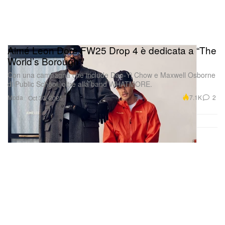
Aimé Leon Dore FW25 Drop 4 è dedicata a “The
World’s Borough”
Con una campagna che include Dao‑Yi Chow e Maxwell Osborne
di Public School, oltre alla band WHATMORE.
Moda
7.1K
2
Oct 30, 2025