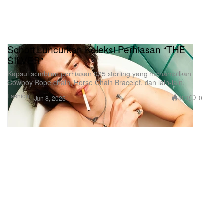
Schott Luncurkan Koleksi Perhiasan “THE
SILVER”
Kapsul sembilan perhiasan 925 sterling yang menampilkan
Cowboy Rope chain, Horse Chain Bracelet, dan lain-lain.
Fashion
803
0
Jun 8, 2026