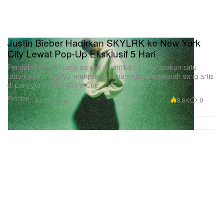
Justin Bieber Hadirkan SKYLRK ke New York
City Lewat Pop-Up Eksklusif 5 Hari
Pengalaman ritel yang sangat dinantikan ini merayakan satu
tahun album ‘SWAG’ menjelang penampilan bersejarah sang artis
di panggung FIFA World Cup.
Fashion
8.8K
0
Jul 14, 2026