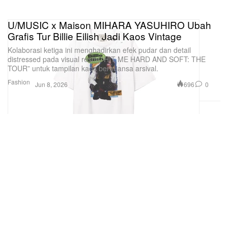
U/MUSIC x Maison MIHARA YASUHIRO Ubah
Grafis Tur Billie Eilish Jadi Kaos Vintage
Kolaborasi ketiga ini menghadirkan efek pudar dan detail
distressed pada visual resmi “HIT ME HARD AND SOFT: THE
TOUR” untuk tampilan kaos bernuansa arsival.
Fashion
696
0
Jun 8, 2026