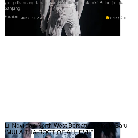
yang dirancang tahan pakai berulang untuk misi Bulan jangka
panjang.
Fashion
2.1K
0
Jun 8, 2026
Lil Novi dan North West Bersatu di Single Baru
“MULA THA ROOT OF ALL EVIL”