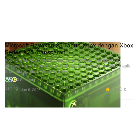
Microsoft Rayakan 25 Tahun Xbox dengan Xbox
Series X25 Transparan
Xbox Series X25 Limited Edition dan kontroler pendamping
bergaya hijau transparan menghidupkan kembali tampilan klasik
Xbox jelang rilis November 2026.
3 Sumber
Gaming
2.1K
0
Jun 8, 2026