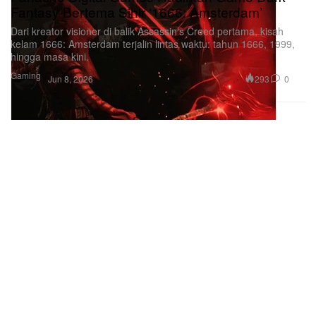
Fantasy Bertema Sihir ‘1666: Amsterdam’
Dari kreator visioner di balik Assassin’s Creed pertama, kisah
kelam 1666: Amsterdam terjalin lintas waktu: tahun 1666, 1999,
hingga masa kini.
Gaming
293
0
Jun 8, 2026