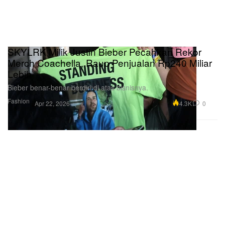
SKYLRK Milik Justin Bieber Pecahkan Rekor
Merch Coachella, Raup Penjualan Rp240 Miliar
Lebih
Bieber benar-benar berdiri di atas bisnisnya.
Fashion
4.3K
0
Apr 22, 2026