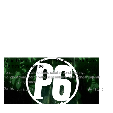
Atlus Resmi Umumkan ‘Persona 6’ di Xbox
Games Showcase
Teaser ini hadir satu dekade setelah pendahulunya,
mengonfirmasi cerita yang sepenuhnya baru dengan jajaran
karakter yang fresh.
Gaming
411
0
Jun 8, 2026