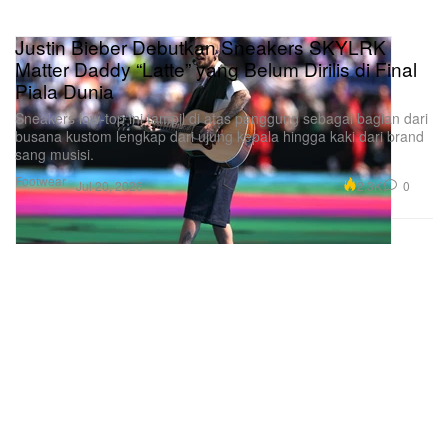
Justin Bieber Debutkan Sneakers SKYLRK
Matter Daddy “Latte” yang Belum Dirilis di Final
Piala Dunia
Sneakers low-top ini tampil di atas panggung sebagai bagian dari
busana kustom lengkap dari ujung kepala hingga kaki dari brand
sang musisi.
Footwear
2.3K
0
Jul 20, 2026