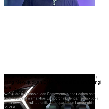
Lamborghini dan Xerjoff Luncurkan 3 Parfum
yang Mewujudkan DNA Otomotif Dalam Wangi
Ikonis
Avanguardia, Fierezza, dan Perseveranza hadir dalam botol
Xerjoff berbalut warna khas Lamborghini, dengan setiap boks
berisi potongan kulit autentik dari departemen Lamborghini
Selleria.