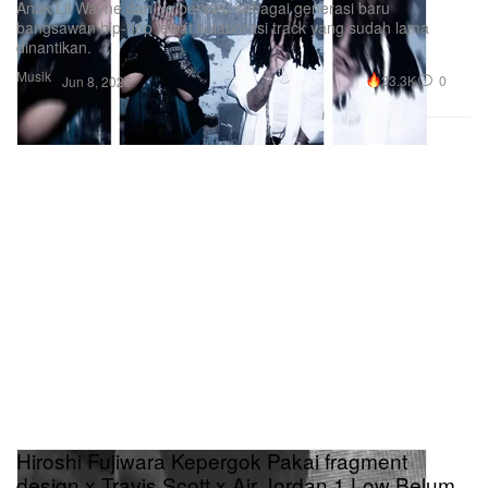
Anak Lil Wayne dan Ye bersatu sebagai generasi baru
bangsawan hip-hop lewat kolaborasi track yang sudah lama
dinantikan.
Musik
23.3K
0
Jun 8, 2026
Hiroshi Fujiwara Kepergok Pakai fragment
design x Travis Scott x Air Jordan 1 Low Belum