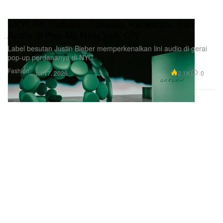
SKYLRK Padukan Pakaian, Kacamata, dan
Audio di Pop-Up New York City
Label besutan Justin Bieber memperkenalkan lini audio di gerai
pop-up perdananya di NYC.
Fashion
Postingan yang dibagikan oleh Justin Bieber (@lilbieber)
2.1K
0
Jul 17, 2026