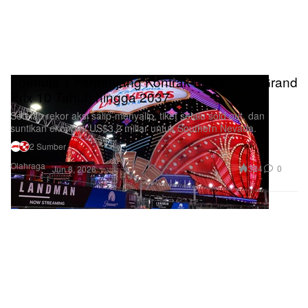
Formula 1 Perpanjang Kontrak Las Vegas Grand
Prix 10 Tahun hingga 2037
Setelah rekor aksi salip-menyalip, tiket selalu sold out, dan
suntikan ekonomi US$3,2 miliar untuk Southern Nevada.
2 Sumber
Olahraga
324
0
Jun 8, 2026