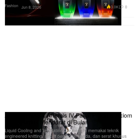
Fashion
3.0K
0
Jun 8, 2026
Astronot NASA Artemis IV Pakai Prada & Axiom
Space untuk Mendarat di Bulan
Liquid Cooling and Ventilation Garment ini memakai teknik
engineered knitting, sirkuit pendingin ganda, dan serat khusus