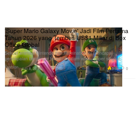
'Super Mario Galaxy Movie' Jadi Film Pertama
Tahun 2026 yang Tembus US$1 Miliar di Box
Office Global
Sekuel animasi Nintendo dan Illumination ini mencapai
pencapaian bergengsi tersebut dalam waktu super singkat.
Fashion
3.9K
0
Jun 8, 2026