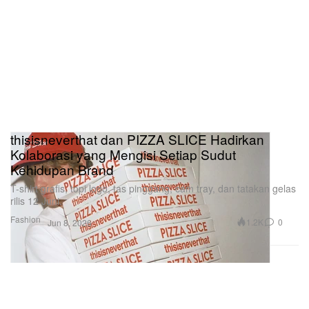
thisisneverthat dan PIZZA SLICE Hadirkan
Kolaborasi yang Mengisi Setiap Sudut
Kehidupan Brand
T-shirt grafis, topi logo, tas pinggang, cam tray, dan tatakan gelas
rilis 12 Juni.
Fashion
1.2K
0
Jun 8, 2026