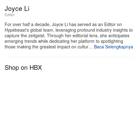
terbaru akan menonjolkan branding khas SKYLRK
Joyce Li
secara tegas. Para penggemar bisa menantikan
Editor
perangkat teknologi yang hadir dalam deretan
For over half a decade, Joyce Li has served as an Editor on
warna cerah nan mencuri perhatian, berfungsi
Hypebeast's global team, leveraging profound industry insights to
capture the zeitgeist. Through her editorial lens, she anticipates
sekaligus sebagai alat audio berkinerja tinggi dan
emerging trends while dedicating her platform to spotlighting
fashion statement yang berani. Di tengah semakin
those making the greatest impact on cultur…
Baca Selengkapnya
kaburnya batas antara streetwear kontemporer dan
elektronik konsumen di industri, ekspansi strategis
Shop on HBX
ini memosisikan label tersebut untuk merangkul
audiens yang lebih luas yang menginginkan
teknologi berorientasi gaya hidup yang selaras
dengan gaya personal mereka.
Nantikan peluncuran resmi lini perangkat audio
terbaru dari SKYLRK dalam waktu dekat.