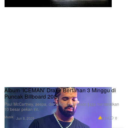
Album ‘ICEMAN’ Drake Bertahan 3 Minggu di
Puncak Billboard 200
Paul McCartney, aespa, dan Michael Jackson juga meramaikan
10 besar pekan ini.
Musik
2.1K
0
Jun 8, 2026