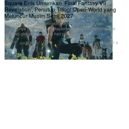
Square Enix Umumkan ‘Final Fantasy VII
Revelation’, Penutup Trilogi Open-World yang
Meluncur Musim Semi 2027
Enam tahun setelah ‘Remake’ memulai proyek ini, bab
penutupnya hadir dengan eksplorasi bebas via Highwind dan
perilisan global serentak di hari pertama.
Gaming
518
0
Jun 8, 2026