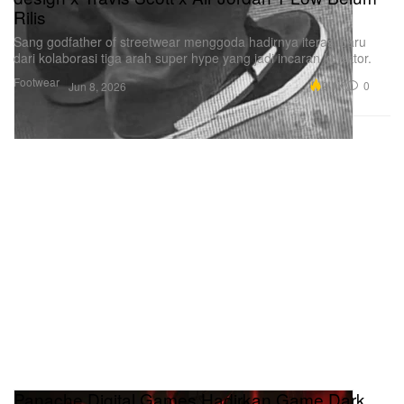
Rilis
Sang godfather of streetwear menggoda hadirnya iterasi baru
dari kolaborasi tiga arah super hype yang jadi incaran kolektor.
Footwear
9.1K
0
Jun 8, 2026
Panache Digital Games Hadirkan Game Dark