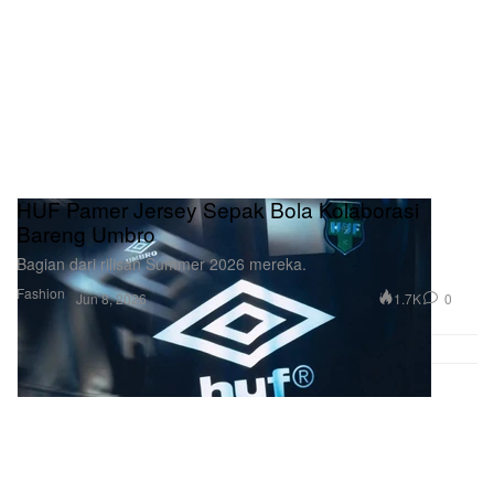
HUF Pamer Jersey Sepak Bola Kolaborasi
Bareng Umbro
Bagian dari rilisan Summer 2026 mereka.
Fashion
1.7K
0
Jun 8, 2026