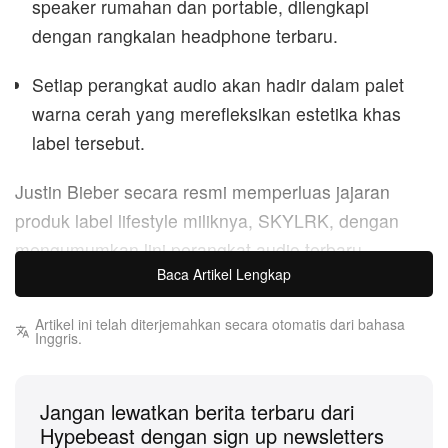
speaker rumahan dan portable, dilengkapi
dengan rangkaian headphone terbaru.
Setiap perangkat audio akan hadir dalam palet
warna cerah yang merefleksikan estetika khas
label tersebut.
Justin Bieber secara resmi memperluas jajaran
produk label lifestyle miliknya, SKYLRK, dengan
mengumumkan lini perangkat audio terbaru.
Baca Artikel Lengkap
Menggeser identitas brand dari sekadar proyek
fashion menjadi ekosistem hybrid tech–streetwear
Artikel ini telah diterjemahkan secara otomatis dari bahasa
yang lebih menyeluruh, peluncuran mendatang ini
Inggris.
menandai perubahan besar dalam arah kreatif label
tersebut.
Jangan lewatkan berita terbaru dari
Hypebeast dengan sign up newsletters
Melampaui ranah busana dan aksesori sehari-hari,