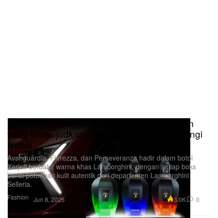
Lamborghini dan Xerjoff Luncurkan 3 Parfum
yang Mewujudkan DNA Otomotif Dalam Wangi
Ikonis
Avanguardia, Fierezza, dan Perseveranza hadir dalam botol
Xerjoff berbalut warna khas Lamborghini, dengan setiap boks
berisi potongan kulit autentik dari departemen Lamborghini
Selleria.
Fashion
3.0K
0
Jun 8, 2026