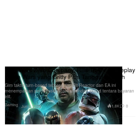
'Star Wars Zero Company' Rilis Trailer Gameplay
Clone Wars yang Gritty Plus Tanggal Launch
Gim taktis turn-based terbaru dari Bit Reactor dan EA ini
menempatkan pemain sebagai komandan skuad tentara bayaran
elit.
Gaming
1.8K
0
Jun 8, 2026