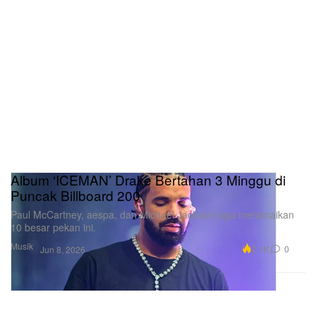
Album ‘ICEMAN’ Drake Bertahan 3 Minggu di
Puncak Billboard 200
Paul McCartney, aespa, dan Michael Jackson juga meramaikan
10 besar pekan ini.
Musik
2.1K
0
Jun 8, 2026