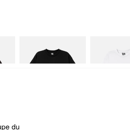
INITIAL
INITIAL
 Game
Billionaire Boys Club X Initial D Cotton T-
Billionaire Boys Club X In
Shirt 3
Shirt 3
Acheter maintenant
Acheter maintenant
upe du