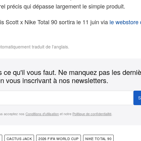
rel précis qui dépasse largement le simple produit.
is Scott x Nike Total 90 sortira le 11 juin via
le webstore 
utomatiquement traduit de l'anglais.
 ce qu'il vous faut. Ne manquez pas les derni
n vous inscrivant à nos newsletters.
S
us acceptez nos
Conditions d'utilisation
et notre
Politique de confidentialité
.
CACTUS JACK
2026 FIFA WORLD CUP
NIKE TOTAL 90