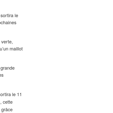
sortira le
rochaines
 verte,
u’un maillot
e grande
es
ortira le 11
, cette
n grâce