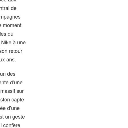
ntral de
campagnes
 ce moment
les du
e Nike à une
 son retour
eux ans.
’un des
cente d’une
 massif sur
uston capte
vée d’une
st un geste
ui confère