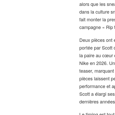
alors que les sne
dans la culture s
fait monter la pr
campagne « Rip t
Deux pièces ont 
portée par Scott 
la paire au cœur 
Nike en 2026. Un
teaser, marquant 
pièces laissent p
performance et ap
Scott a élargi se
dernières années
Le timing est to