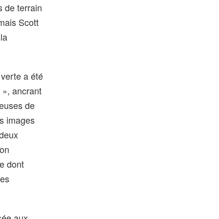
 de terrain
mais Scott
la
verte a été
 », ancrant
ieuses de
es images
 deux
ion
re dont
ces
sée aux