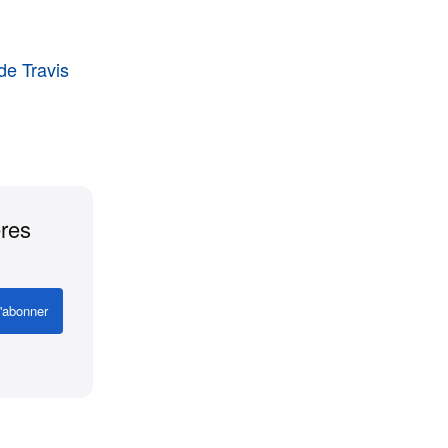
de Travis
ères
'abonner