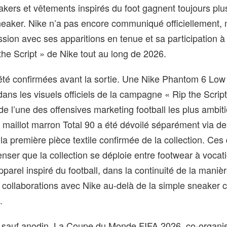
akers et vêtements inspirés du foot gagnent toujours plus
neaker. Nike n’a pas encore communiqué officiellement, 
ession avec ses apparitions en tenue et sa participation à 
he Script » de Nike tout au long de 2026.
été confirmées avant la sortie. Une Nike Phantom 6 Low 
dans les visuels officiels de la campagne « Rip the Script
de l’une des offensives marketing football les plus ambit
 maillot marron Total 90 a été dévoilé séparément via d
la première pièce textile confirmée de la collection. Ces
enser que la collection se déploie entre footwear à vocat
parel inspiré du football, dans la continuité de la maniè
s collaborations avec Nike au‑delà de la simple sneaker 
.
ut sauf anodin. La Coupe du Monde FIFA 2026, co‑organi