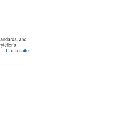
standards, and
yteller's
ur…
Lire la suite