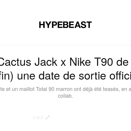
CHAUSSURES
ART
DESIGN
MUSIQUE
ART DE VIVRE
 Cactus Jack x Nike T90 de 
fin) une date de sortie offici
et un maillot Total 90 marron ont déjà été teasés, en at
collab.
1 of 2