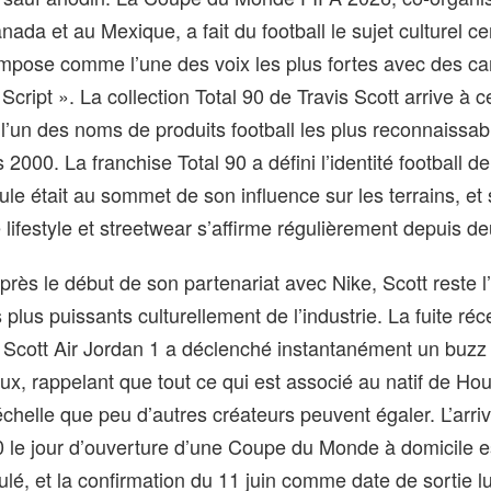
ada et au Mexique, a fait du football le sujet culturel ce
y impose comme l’une des voix les plus fortes avec des 
cript ». La collection Total 90 de Travis Scott arrive à
 l’un des noms de produits football les plus reconnaissab
2000. La franchise Total 90 a défini l’identité football d
ule était au sommet de son influence sur les terrains, et
ifestyle et streetwear s’affirme régulièrement depuis d
près le début de son partenariat avec Nike, Scott reste l
 plus puissants culturellement de l’industrie. La fuite ré
s Scott Air Jordan 1 a déclenché instantanément un buzz
ux, rappelant que tout ce qui est associé au natif de Ho
 échelle que peu d’autres créateurs peuvent égaler. L’arri
90 le jour d’ouverture d’une Coupe du Monde à domicile e
ulé, et la confirmation du 11 juin comme date de sortie l