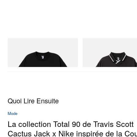
INITIAL
INITIAL
Billionaire Boys Club X Initial D Cotton T-
Billionaire Boys Club X Initial D
Shirt 1
Shirt
Acheter maintenant
Acheter maintenant
Quoi Lire Ensuite
Mode
La collection Total 90 de Travis Scott
Cactus Jack x Nike inspirée de la Co