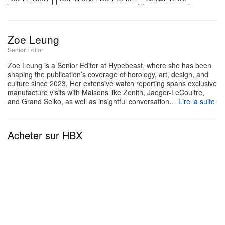
Apportant une dimension forte de design produit à
ce drop, l’édition met également en avant une série
Zoe Leung
ultra limitée de WORK upcyclées
CHUCK 70
.
Senior Editor
Dévoilées dans le cadre d’un dialogue collaboratif
Zoe Leung is a Senior Editor at Hypebeast, where she has been
shaping the publication’s coverage of horology, art, design, and
continu avec
Converse
, ces sneakers en toile se
culture since 2023. Her extensive watch reporting spans exclusive
réinventent dans un coloris « EARTH » surteint,
manufacture visits with Maisons like Zenith, Jaeger-LeCoultre,
and Grand Seiko, as well as insightful conversation…
Lire la suite
habillé d’une texture fortement usée qui rompt
radicalement avec toute idée de paire fraîchement
Acheter sur HBX
sortie de sa boîte.
Pour compléter cette capsule ultra pointue, des
accessoires fonctionnels du quotidien repoussent
les limites de la fabrication mode contemporaine. La
collection introduit à la fois un Work Tote polyvalent
et un WORK SHOP BAG oversize, spécialement