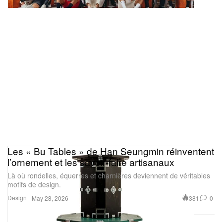
Les « Bu Tables » de Han Seungmin réinventent
l’ornement et les savoir‑faire artisanaux
Là où rondelles, équerres et charnières deviennent de véritables
motifs de design.
Design
381
0
May 28, 2026