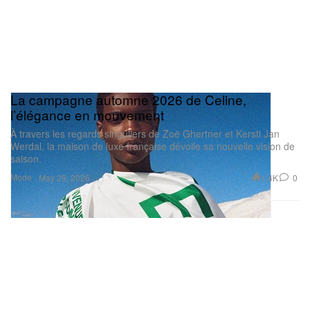
La campagne automne 2026 de Celine,
l’élégance en mouvement
À travers les regards singuliers de Zoë Ghertner et Kersti Jan
Werdal, la maison de luxe française dévoile sa nouvelle vision de
saison.
Mode
1.4K
0
May 29, 2026