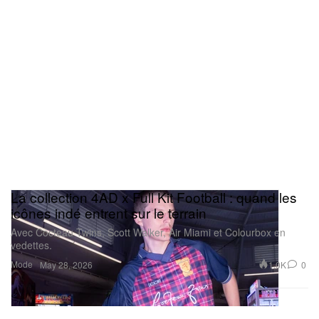
La collection 4AD x Full Kit Football : quand les
icônes indé entrent sur le terrain
Avec Cocteau Twins, Scott Walker, Air Miami et Colourbox en
vedettes.
Mode
1.0K
0
May 28, 2026