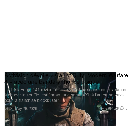
Activision dévoile « Call of Duty: Modern Warfare
4 » avec une bande-annonce épique
La Task Force 141 revient en première ligne dans une révélation
à couper le souffle, confirmant une sortie XXL à l’automne 2026
pour la franchise blockbuster.
Jeux
1.2K
0
May 29, 2026