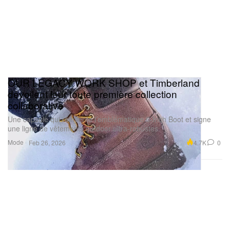
OUR LEGACY WORK SHOP et Timberland
dévoilent leur toute première collection
collaborative
Une capsule qui réinvente l’emblématique 6-Inch Boot et signe
une ligne de vêtements outdoor ultra-robustes.
Mode
4.7K
0
Feb 26, 2026