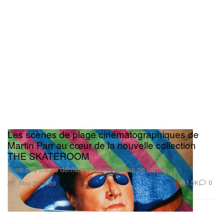
Les scènes de plage cinématographiques de
Martin Parr au cœur de la nouvelle collection
THE SKATEROOM
L’une des toutes dernières collaborations de l’artiste.
Art
1.5K
0
May 28, 2026