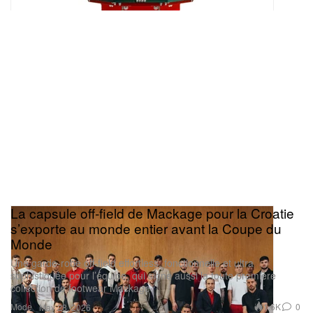
La capsule off-field de Mackage pour la Croatie
s’exporte au monde entier avant la Coupe du
Monde
Une garde-robe off-field effortless, fonctionnelle et ultra
sophistiquée pour l’équipe, qui signe aussi la toute première
collection de footwear Mackage.
Mode
1.6K
0
May 28, 2026