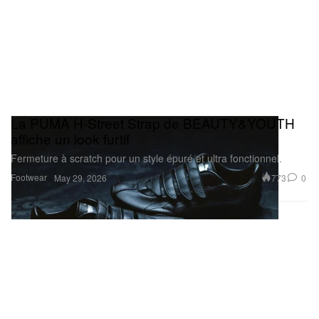
La PUMA H-Street Strap de BEAUTY&YOUTH
affiche un look furtif
Fermeture à scratch pour un style épuré et ultra fonctionnel.
Footwear
773
0
May 29, 2026