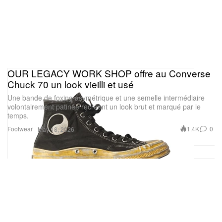
OUR LEGACY WORK SHOP offre au Converse
Chuck 70 un look vieilli et usé
Une bande de foxing asymétrique et une semelle intermédiaire
volontairement patinée recréent un look brut et marqué par le
temps.
Footwear
1.4K
0
May 18, 2026