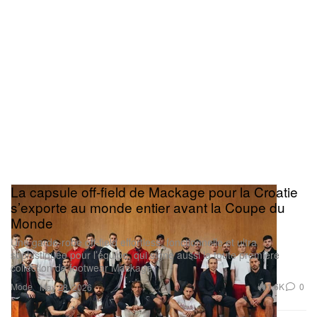
La capsule off-field de Mackage pour la Croatie
s’exporte au monde entier avant la Coupe du
Monde
Une garde-robe off-field effortless, fonctionnelle et ultra
sophistiquée pour l’équipe, qui signe aussi la toute première
collection de footwear Mackage.
Mode
1.6K
0
May 28, 2026