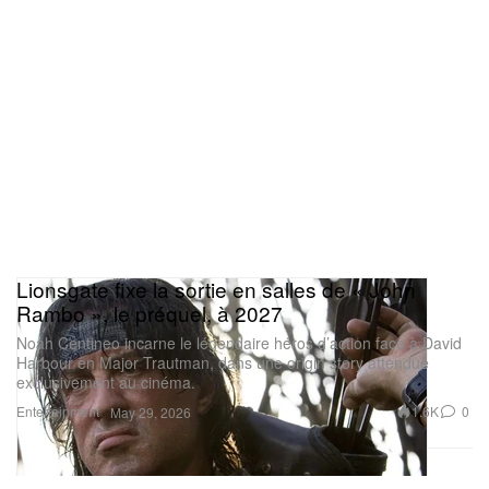
Lionsgate fixe la sortie en salles de « John
Rambo », le préquel, à 2027
Noah Centineo incarne le légendaire héros d’action face à David
Harbour en Major Trautman, dans une origin story attendue
exclusivement au cinéma.
Entertainment
1.6K
0
May 29, 2026