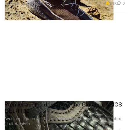
Footwear
3.9K
0
May 28, 2026
Premier aperçu des Above the Clouds x ASICS
GEL-1130
Avec une tige en cuir façon intrecciato dans une palette sombre
et ultra-sobrio.