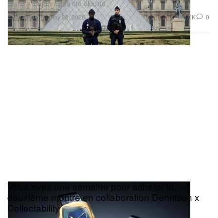
réel n’a toujours pas été élucidé.
Entertainment
1.0K
0
May 28, 2026
Vous avez une semaine pour acheter la
deuxième montre en collaboration Dennison x
Collectability