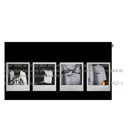
Nike et BTS dévoilent la merch de la tournée
mondiale « ARIRANG » et l’expérience
personnalisée « Nike By You »
Pour fêter le retour tant attendu des rois de la K‑pop, cette
collection exclusive propose des pièces de tournée sur mesure et
un programme de customisation unique.
Mode
19.1K
0
May 29, 2026