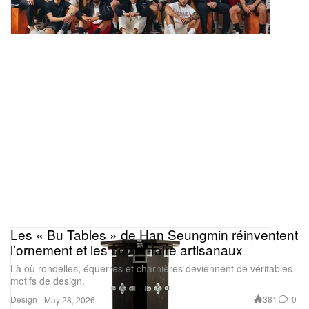
Les « Bu Tables » de Han Seungmin réinventent
l’ornement et les savoir‑faire artisanaux
Là où rondelles, équerres et charnières deviennent de véritables
motifs de design.
Design
381
0
May 28, 2026