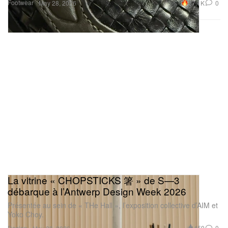
Footwear
27.1K
0
May 28, 2026
La vitrine « CHOPSTICKS 箸 » de S—3
débarque à l’Antwerp Design Week 2026
Présentée au sein de « THe Hall », l’exposition collective d’AIM et
Yoko Choy.
Design
459
0