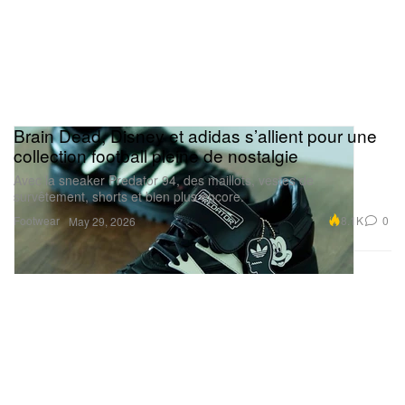
Brain Dead, Disney et adidas s’allient pour une
collection football pleine de nostalgie
Avec la sneaker Predator 94, des maillots, vestes de
survêtement, shorts et bien plus encore.
Footwear
8.1K
0
May 29, 2026