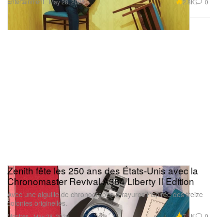
Entertainment
2.8K
0
May 28, 2026
Zenith fête les 250 ans des États‑Unis avec la
Chronomaster Revival A384 Liberty II Edition
Avec une aiguille de chronographe à rayures inspirée des treize
colonies originelles.
Montres
7.1K
0
May 28, 2026