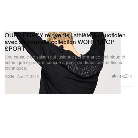
Une publication partagée par OUR LEGACY (@ourlegacy)
OUR LEGACY réinvente l’athlète du quotidien
avec sa nouvelle collection WORK SHOP
SPORT
Une capsule de saison qui fusionne performance technique et
esthétique signature, conçue à partir de deadstock de tissus
techniques.
Mode
1.4K
0
Apr 17, 2026