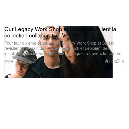
Our Legacy Work Shop et Stüssy dévoilent la
collection collaborative Vol. 10
Pour leur dixième capsule, Our Legacy Work Shop et Stüssy
revisitent à la main des pièces deadstock et déploient des
installations exclusives dans leurs boutiques à travers le monde.
Mode
2.0K
0
Jun 18, 2026
Voir cette publication sur Instagram