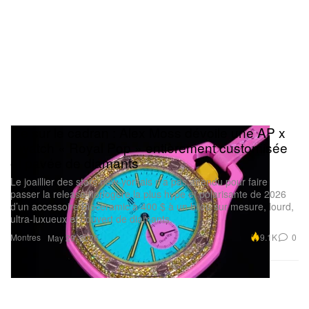
Ice sur le cadran : Alex Moss dévoile une AP x
Swatch « Royal Pop » entièrement customisée
et pavée de diamants
Le joaillier des stars new-yorkais n’a pas attendu pour faire
passer la release horlogère la plus hype et polarisante de 2026
d’un accessoire Bioceramic à 400 $ à un bijou sur mesure, lourd,
ultra-luxueux et couvert de diamants.
Montres
9.1K
0
May 29, 2026