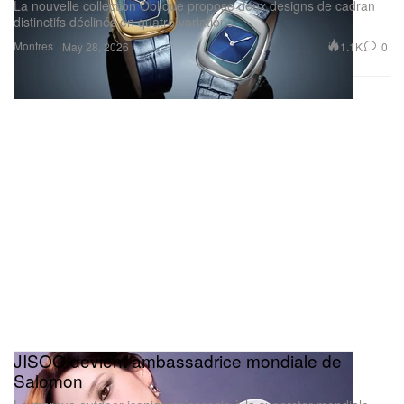
La nouvelle collection Oblique propose deux designs de cadran
distinctifs déclinés en quatre variations.
Montres
1.1K
0
May 28, 2026
JISOO devient ambassadrice mondiale de
Salomon