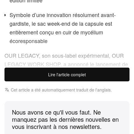
édition limitée
Symbole d’une innovation résolument avant-
gardiste, le sac week-end de la capsule est
entièrement conçu en cuir de mycélium
écoresponsable
OUR LEGACY
, son sous-label expérimental,
OUR
LEGACY WORK SHOP
, a annoncé le lancement de
sa collection « NATURA » pour la saison estivale.
Lire l'article complet
Portée par une démarche créative assumée, où les
pièces semblent avoir déjà traversé plusieurs vies,
Cet article a été automatiquement traduit de l'anglais.
cette capsule de 18 modèles délaisse l’esthétique
immaculée du resortwear au profit de silhouettes
Nous avons ce qu'il vous faut. Ne
plus amples, plus singulières et volontairement
manquez pas les dernières nouvelles en
patinées. L’ensemble détourne les codes classiques
vous inscrivant à nos newsletters.
de l’éco-conception pour les faire basculer dans un