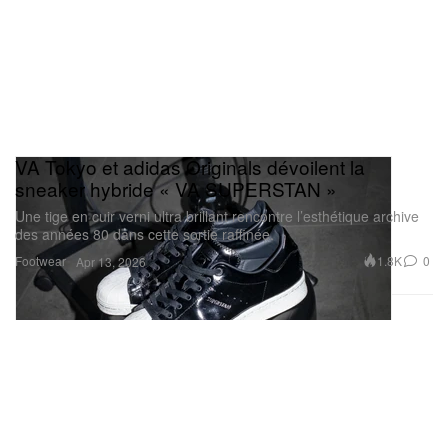
VA Tokyo et adidas Originals dévoilent la
sneaker hybride « VA SUPERSTAN »
Une tige en cuir verni ultra brillant rencontre l’esthétique archive
des années 80 dans cette sortie raffinée.
Footwear
1.8K
0
Apr 13, 2026