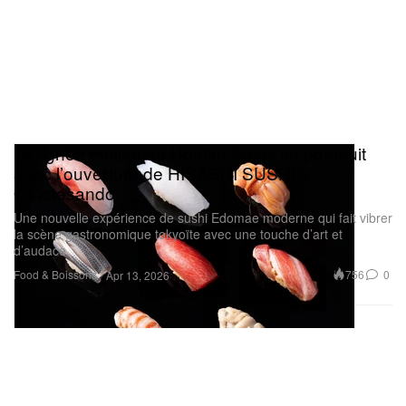
La lignée étoilée de Udatsu Sushi se poursuit
avec l’ouverture de HISASHI SUSHI à
Omotesando
Une nouvelle expérience de sushi Edomae moderne qui fait vibrer
la scène gastronomique tokyoïte avec une touche d’art et
d’audace.
Food & Boissons
756
0
Apr 13, 2026