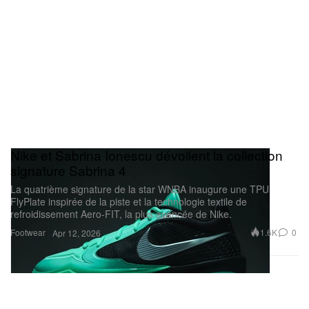
Nike et Sabrina Ionescu dévoilent la collection
signature Sabrina 4
La quatrième signature de la star WNBA inaugure une TPU
FlyPlate inspirée de la piste et la technologie textile de
refroidissement Aero‑FIT, la plus avancée de Nike.
Footwear
1.6K
0
Apr 12, 2026