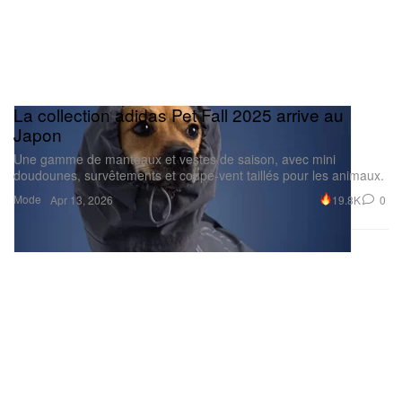
La collection adidas Pet Fall 2025 arrive au
Japon
Une gamme de manteaux et vestes de saison, avec mini
doudounes, survêtements et coupe-vent taillés pour les animaux.
Mode
19.8K
0
Apr 13, 2026