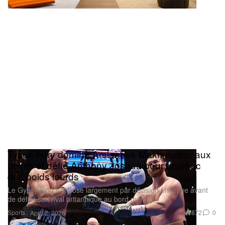
Tyson Fury domine Arslanbek Makhmudov aux
points et défie Anthony Joshua pour un choc
des poids lourds
Le Gypsy King s’impose largement par décision unanime avant
de défier son rival britannique au bord du ring.
Sports
872
0
Apr 12, 2026