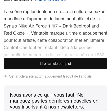
La scène rap londonienne croise la culture sneaker
mondiale à l’approche du lancement officiel de la
Syna x Nike Air Force 1 ‘07 « Dark Beetroot and
Red Oxide ». Véritable marque ultime d’adoubement
pour tout artiste, cette collaboration met en lumière
Central Cee tout en restant fidèle à la portée
culturelle intemporelle de la silhouette née en 1982.
Lire l'article complet
Réinterprétant un puissant symbole américain à
travers un prisme résolument européen, cette
Cet article a été automatiquement traduit de l'anglais.
édition spéciale célèbre à la fois l’ascension
fulgurante de l’artiste et l’histoire légendaire du
Nous avons ce qu'il vous faut. Ne
modèle lui‑même. La Nike Air Force 1 a depuis
manquez pas les dernières nouvelles en
longtemps dépassé son statut de première
vous inscrivant à nos newsletters.