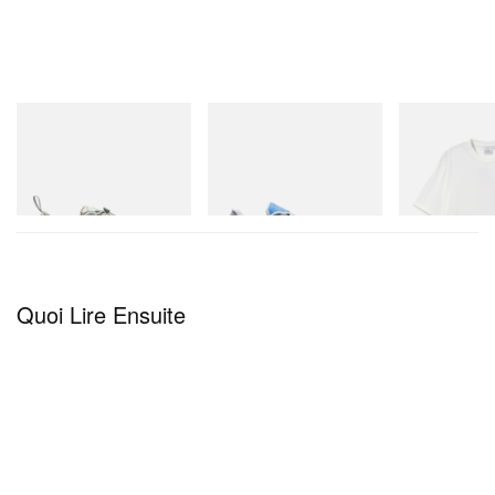
Merrell 1TRL
On
Gramicci
Merrell 1TRL X Perks And
Cloudmonster 1
Joker Tee
Mini Cham Storm GORE-
TEX®
Acheter maintenant
Acheter mainte
Acheter maintenant
Quoi Lire Ensuite