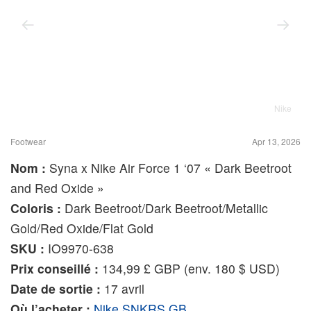
Nike
Footwear
Apr 13, 2026
Nom :
Syna x Nike Air Force 1 ‘07 « Dark Beetroot
and Red Oxide »
Coloris :
Dark Beetroot/Dark Beetroot/Metallic
Gold/Red Oxide/Flat Gold
SKU :
IO9970-638
Prix conseillé :
134,99 £ GBP (env. 180 $ USD)
Date de sortie :
17 avril
Où l’acheter :
Nike SNKRS GB