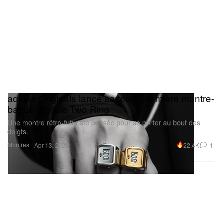
adidas Originals lance sa toute première montre-
bague digitale Two Ring
Une montre rétro-futuriste pensée pour se porter au bout des
doigts.
Montres
22.4K
1
Apr 13, 2026