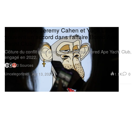
Ryder Ripps, Jeremy Cahen et Yuga Labs
trouvent un accord dans l’affaire Bored Ape
Yacht Club
Clôture du conflit pour atteinte à la marque Bored Ape Yacht Club,
engagé en 2022.
3 Sources
Uncategorized
1.1K
0
Apr 13, 2026