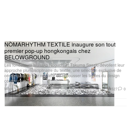
NÒMARHYTHM TEXTILE inaugure son tout
premier pop‑up hongkongais chez
BELOWGROUND
Les fondateurs Masako Noguchi et Takuma Sasaki dévoilent leur
approche pluridisciplinaire du textile, une sélection exclusive de
céramiques et leur manière de repousser les limites du design
contemporain.
Mode
527
0
Apr 13, 2026