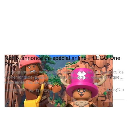
Netflix annonce un spécial animé « LEGO One
Piece »
Ce programme en deux parties réinventera, dès cet automne, les
événements de la série live-action à travers un regard comique…
entièrement fait de briques.
Entertainment
636
0
Apr 12, 2026