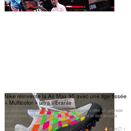
Nike réinvente la Air Max 95 avec une tige tissée
« Multicolor » ultra vibrante
La silhouette classique signée Sergio Lozano s’offre un upgrade
texturé avec un tissage en nylon ultra travaillé et des accents
néon.
Footwear
16.4K
1
Apr 12, 2026