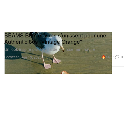
BEAMS BOY et Vans s’unissent pour une
Authentic 80s “Vintage Orange”
Un look inspiré par 45 ans de vieillissement naturel.
Footwear
14.0K
0
Apr 13, 2026