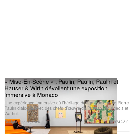
« Mise-En-Scène » : Paulin, Paulin, Paulin et
Hauser & Wirth dévoilent une exposition
immersive à Monaco
Une expérience immersive où l’héritage design iconique de Pierre
Paulin dialogue avec des chefs-d’œuvre de Picasso, Bourgeois et
Warhol.
Design
974
0
Apr 12, 2026