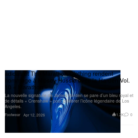
adidas et The Marathon Clothing rendent
hommage à Nipsey Hussle avec la Harden Vol.
10 « Marathon »
La nouvelle signature de James Harden se pare d’un bleu royal et
de détails « Crenshaw » pour célébrer l’icône légendaire de Los
Angeles.
Footwear
1.2K
0
Apr 12, 2026