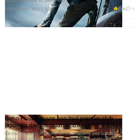
complot mondial en pleine mer.
Entertainment
2.1K
1
Apr 12, 2026
Soho House ouvre son tout premier club
japonais dans le quartier d’Aoyama à Tokyo
Ce club de 7 000 m² marie un maximalisme très british au
savoir‑faire artisanal japonais, avec en exclusivité une