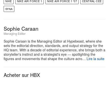
NIKE
NIKE AIR FORCE 1
NIKE AIR FORCE 1 '07
CENTRAL CEE
contemporain et héritage athlétique classique.
SYNA
Sophie Caraan
Managing Editor
Sophie Caraan is the Managing Editor at Hypebeast, where she
sets the editorial direction, standards, and output strategy for the
HQ team. With a decade of editorial experience, she brings both a
storyteller's instinct and a strategist's eye — spotlighting the
figures and movements that shape the culture acro…
Lire la suite
Acheter sur HBX