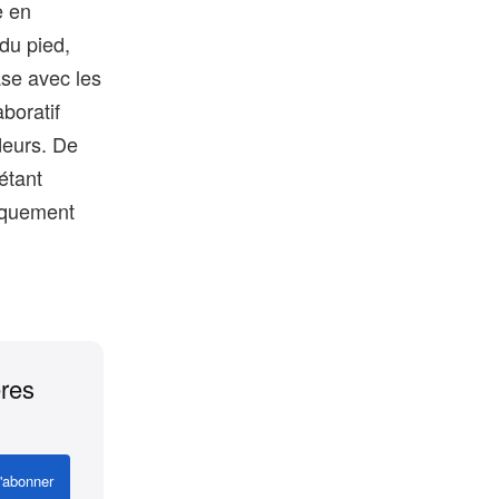
e en
du pied,
ase avec les
boratif
deurs. De
étant
tiquement
ères
'abonner