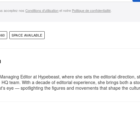
us acceptez nos
Conditions d'utilisation
et notre
Politique de confidentialité
.
360
SPACE AVAILABLE
n
Managing Editor at Hypebeast, where she sets the editorial direction, 
e HQ team. With a decade of editorial experience, she brings both a stor
gist's eye — spotlighting the figures and movements that shape the cult