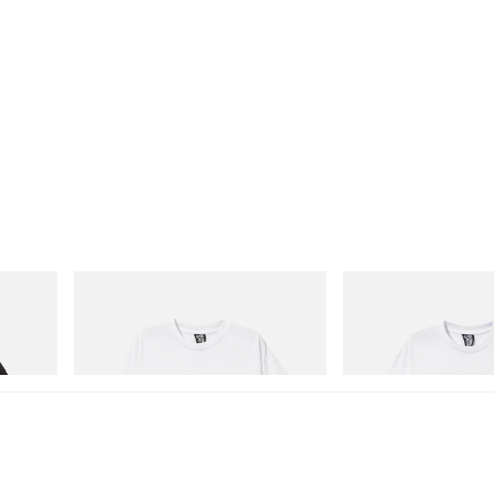
INITIAL
INITIAL
 Game
Billionaire Boys Club X Initial D Cotton T-
Billionaire Boys Club X In
Shirt 3
Shirt 2
Acheter maintenant
Acheter maintenant