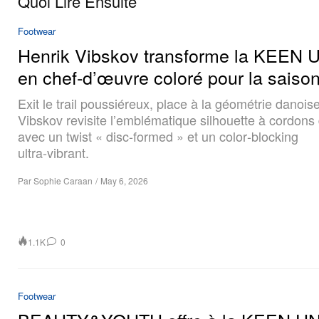
Quoi Lire Ensuite
Footwear
Henrik Vibskov transforme la KEEN
en chef‑d’œuvre coloré pour la sais
Exit le trail poussiéreux, place à la géométrie danoise
Vibskov revisite l’emblématique silhouette à cordon
avec un twist « disc-formed » et un color‑blocking
ultra‑vibrant.
Par
Sophie Caraan
/
May 6, 2026
1.1K
0
Footwear