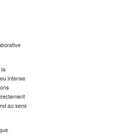
aborative
 la
leu intense
dons
directement
rel au sens
ique