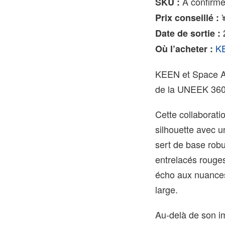
À confirme
SKU :
¥
Prix conseillé :
2
Date de sortie :
K
Où l’acheter :
KEEN et Space Avai
de la UNEEK 360
Cette collaboratio
silhouette avec u
sert de base rob
entrelacés rouges
écho aux nuances
large.
Au-delà de son i