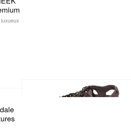
NEEK
remium
n luxueux
dale
tures