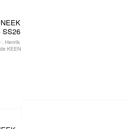
 UNEEK
on SS26
 : Henrik
s de KEEN