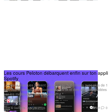
Les cours Peloton débarquent enfin sur ton appli
Spotify
Les deux marques lancent un nouveau hub fitness avec plus de 1
400 cours, des playlists boostées par l’IA et des séances guidées
par les meilleurs créateurs bien‑être.
4 Sources
Tech & Gadgets
501
0
Apr 28, 2026