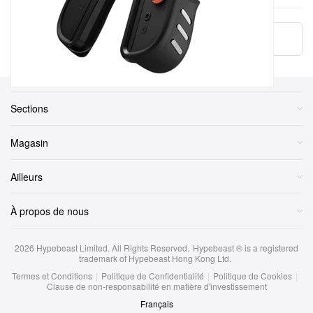
More ▾
Sections
Magasin
Ailleurs
À propos de nous
2026
Hypebeast Limited
. All Rights Reserved.
Hypebeast ® is a registered
trademark of Hypebeast Hong Kong Ltd.
Termes et Conditions
|
Politique de Confidentialité
|
Politique de Cookies
|
Clause de non-responsabilité en matière d'investissement
Français