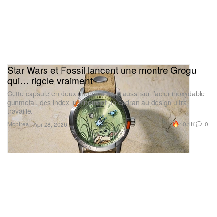
Star Wars et Fossil lancent une montre Grogu
qui… rigole vraiment
Cette capsule en deux modèles mise aussi sur l’acier inoxydable
gunmetal, des index lumineux et un cadran au design ultra
travaillé.
Isaiah Rashad
Montres
10.1K
0
Apr 28, 2026
Zay ne nous a pas fait patienter longtemps pour la
tracklist. Habituellement révélée en tout dernier,
Rashad a cette fois livré la liste complète des titres
assez tôt. Affichée sur le même rideau orange, la
tracklist du LP compte 16 morceaux, dont bien sûr
le lead single « SAME SH!T », mais aussi « Scared