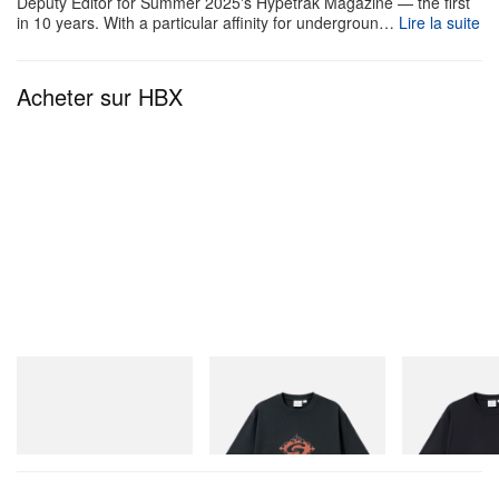
Deputy Editor for Summer 2025's Hypetrak Magazine — the first
in 10 years. With a particular affinity for undergroun…
Lire la suite
Acheter sur HBX
adidas Originals
Gramicci
Gramicci
Handball Spezial Loafer
Flame Tee
One Point Logo
Shoes
Acheter maintenant
Acheter mainte
Acheter maintenant
Le premier trailer