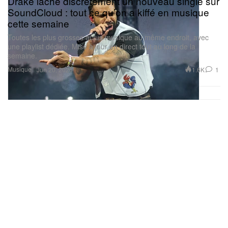
Drake lâche discrètement un nouveau single sur
alternatives)
SoundCloud : tout ce qu’on a kiffé en musique
cette semaine
Toutes les plus grosses actus musique au même endroit, avec
une playlist dédiée. Mise à jour en direct tout au long de la
semaine.
Musique
1.6K
1
Jun 20, 2026
Matt Miller/Quil Harwood-Lemons/Isaiah Rashad
Dévoilée en même temps que la tracklist, Rashad a
présenté la pochette officielle, baignée d’orange, le
14 avril. Signée par le photographe affilié à TDE
Matt Miller, l’image le montre adossé à un rideau