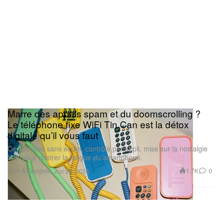
tee‑shirts arborent également l’iconographie
signature de It’s Been Awful en plein centre.
1 of 6
Marre des appels spam et du doomscrolling ?
Le téléphone fixe WiFi Tin Can est la détox
digitale qu’il vous faut
Ce combiné sans écran, contrôlé par appli, mise sur la nostalgie
Y2K pour contrer la fatigue du smartphone.
d
Matt Miller/Quil Harwood-Lemons/Isaiah Rashad
Tech & Gadgets
1.7K
0
Apr 28, 2026
Audiophiles, réjouissez‑vous : une multitude
d’éditions vinyles et CD sont au programme.