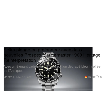
Seiko plonge en profondeur avec deux
nouvelles Prospex Marinemaster 1968 Heritage
Reinterpretation
Avec un élégant cadran noir et une édition dégradé bleu inspirée
de l’Arctique.
Montres
10.6K
0
Mar 18, 2026