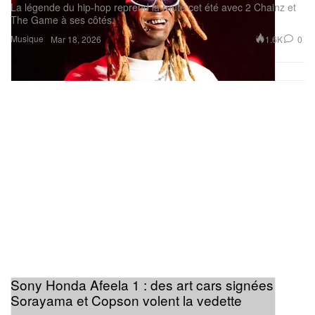
La légende du hip-hop reprend la route cet été avec 2 Chainz et
The Game à ses côtés.
Musique
1.6K
0
Mar 18, 2026
Sony Honda Afeela 1 : des art cars signées
Sorayama et Copson volent la vedette