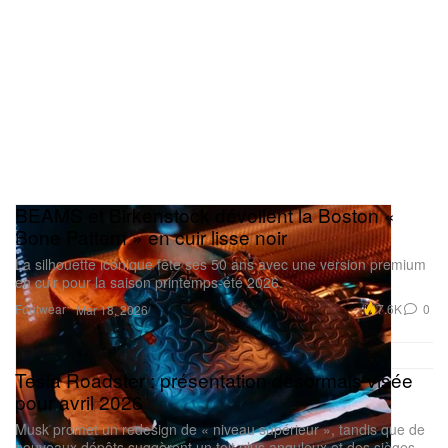
BEAMS et Birkenstock dévoilent la Boston «
Bone Pattern » en cuir lisse noir
La silhouette iconique fête ses 50 ans avec une version premium
en cuir pour la saison printemps-été 2026.
Footwear
7.6K
0
Mar 18, 2026
Tesla Roadster : présentation désormais visée
pour avril 2026
Musk promet un redesign de « niveau supérieur », tandis que de
nouveaux dépôts suggèrent un toit plus anguleux et des sièges