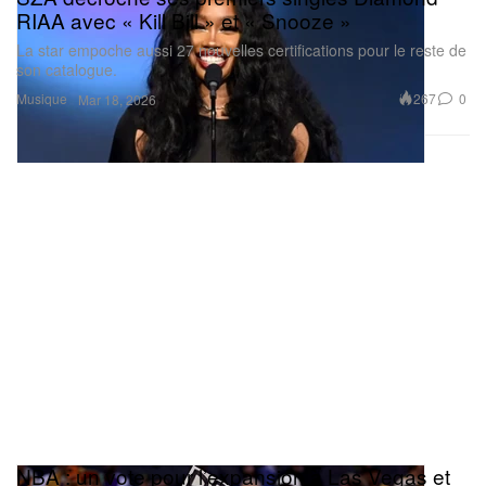
RIAA avec « Kill Bill » et « Snooze »
La star empoche aussi 27 nouvelles certifications pour le reste de
son catalogue.
Musique
267
0
Mar 18, 2026
NBA : un vote pour l’expansion à Las Vegas et