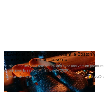
BEAMS et Birkenstock dévoilent la Boston «
Bone Pattern » en cuir lisse noir
La silhouette iconique fête ses 50 ans avec une version premium
en cuir pour la saison printemps-été 2026.
Footwear
7.6K
0
Mar 18, 2026