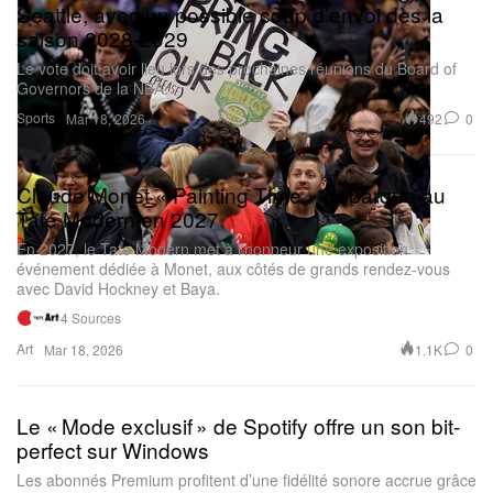
Seattle, avec un possible coup d’envoi dès la
saison 2028‑2029
Le vote doit avoir lieu lors des prochaines réunions du Board of
Governors de la NBA.
Sports
492
0
Mar 18, 2026
Claude Monet « Painting Time » débarque au
Tate Modern en 2027
En 2027, le Tate Modern met à l’honneur une exposition
événement dédiée à Monet, aux côtés de grands rendez-vous
avec David Hockney et Baya.
4 Sources
Art
1.1K
0
Mar 18, 2026
Le « Mode exclusif » de Spotify offre un son bit-
perfect sur Windows
Les abonnés Premium profitent d’une fidélité sonore accrue grâce