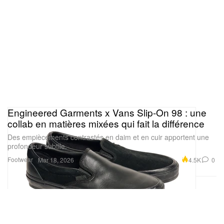
Engineered Garments x Vans Slip-On 98 : une
collab en matières mixées qui fait la différence
Des empiècements contrastés en daim et en cuir apportent une
profondeur subtile.
Footwear
4.5K
0
Mar 18, 2026