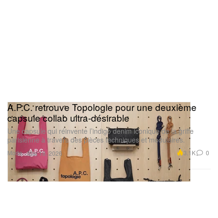
A.P.C. retrouve Topologie pour une deuxième
capsule collab ultra‑désirable
Une capsule qui réinvente l’indigo denim iconique de la griffe
parisienne à travers des pièces techniques et modulaires.
Mode
3.1K
0
Mar 18, 2026