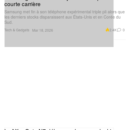
courte carrière
Samsung met fin à son téléphone expérimental triple pli alors que
les derniers stocks disparaissent aux États‑Unis et en Corée du
Sud.
Tech & Gadgets
2.4K
0
Mar 18, 2026