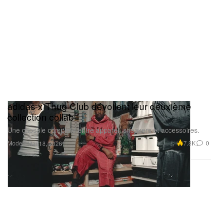
adidas x Thug Club dévoilent leur deuxième
collection collab
Une capsule complète entre apparel, sneakers et accessoires.
Mode
7.8K
0
Mar 18, 2026