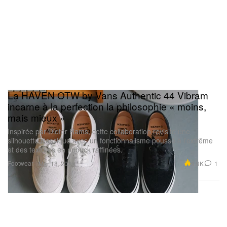
La HAVEN OTW by Vans Authentic 44 Vibram
incarne à la perfection la philosophie « moins,
mais mieux »
Inspirée par Dieter Rams, cette collaboration revisite une
silhouette classique avec un fonctionnalisme poussé à l’extrême
et des textures en nubuck raffinées.
Footwear
9.9K
1
Mar 18, 2026