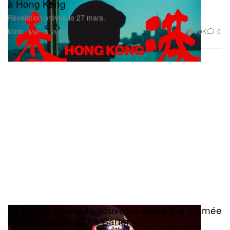
à Hong Kong
Révélation prévue le 27 mars.
Mode
1.0K
0
Mar 18, 2026
Lil Wayne ajoute de nouvelles dates à la tournée
des 20 ans de « Tha Carter »