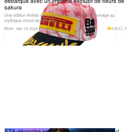
débarque avec un imprimé exclusif de fleurs de
sakura
Une édition limitée de casquettes F1 qui rend hommage au
mythique circuit de Suzuka.
Mode
4.2K
0
Mar 18, 2026
SZA décroche ses premiers singles Diamond