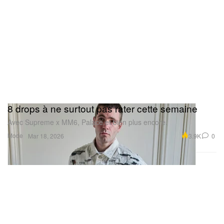
épaule, en daim velouté et cuir raffiné, dévoile un
intérieur ouvert et deux poches à rabat sur le
devant.
Trail Bag
195 $ USD
8 drops à ne surtout pas rater cette semaine
Avec Supreme x MM6, Palace et bien plus encore.
Mode
3.9K
0
Mar 18, 2026