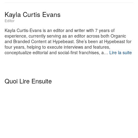
intérieur ultra spacieux.
Kayla Curtis Evans
Kisslock Barrel Bag
Editor
Kayla Curtis-Evans is an editor and writer with 7 years of
experience, currently serving as an editor across both Organic
495 $ USD
and Branded Content at Hypebeast. She’s been at Hypebeast for
four years, helping to execute interviews and features,
conceptualize editorial and social-first franchises, a…
Lire la suite
Quoi Lire Ensuite