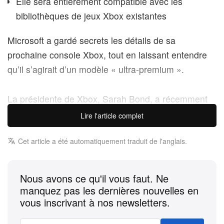
Elle sera entièrement compatible avec les
bibliothèques de jeux Xbox existantes
Microsoft a gardé secrets les détails de sa
prochaine console Xbox, tout en laissant entendre
qu’il s’agirait d’un modèle « ultra-premium ».
La présidente de Xbox, Sarah Bond, a récemment
apporté des précisions lors d’une interview,
Lire l'article complet
déclarant : « La prochaine console offrira une
expérience très premium, très haut de gamme,
Cet article a été automatiquement traduit de l'anglais.
soigneusement pensée. » Elle a également cité la
ROG Xbox Ally X, une console portable récemment
Nous avons ce qu'il vous faut. Ne
lancée et affichée à 1 000 $, comme un indicateur
manquez pas les dernières nouvelles en
de cette orientation.
vous inscrivant à nos newsletters.