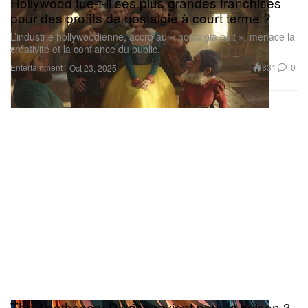
Hollywood tue-t-il ses plus grandes franchises
pour des profits de nostalgie à court terme ?
L’industrie hollywoodienne, accro au « nostalgia bait », menace la
créativité et la confiance du public.
Entertainment
831
0
Oct 23, 2025
The Apothecary Diaries revient pour la saison 3