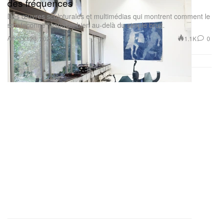
des fréquences
Des œuvres sculpturales et multimédias qui montrent comment le
son façonne l’espace, bien au-delà du simple bruit.
Art
1.1K
0
Oct 23, 2025