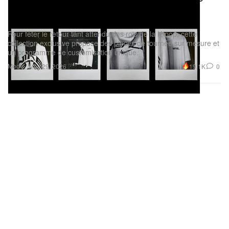
mondiale « ARIRANG » et l’expérience
personnalisée « Nike By You »
Pour fêter le retour tant attendu des rois de la K‑pop, cette
collection exclusive propose des pièces de tournée sur mesure et
un programme de customisation unique.
Mode
19.1K
0
May 29, 2026