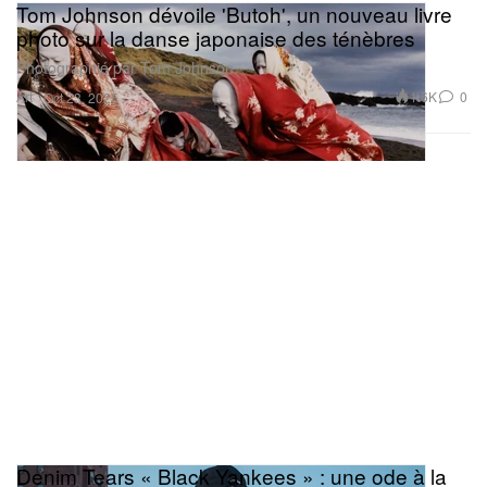
Tom Johnson dévoile 'Butoh', un nouveau livre
photo sur la danse japonaise des ténèbres
Photographié par Tom Johnson.
Art
1.6K
0
Oct 23, 2025
Denim Tears « Black Yankees » : une ode à la