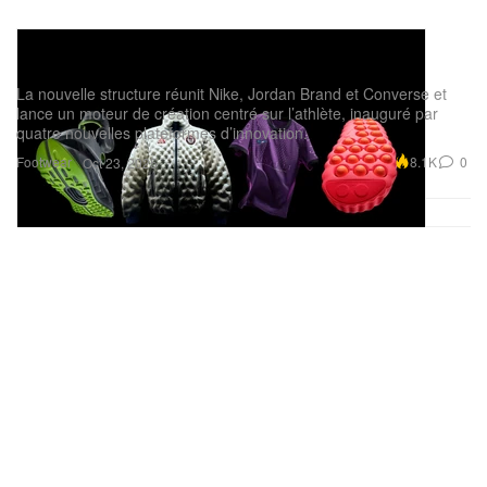
NIKE, Inc. Sport Offense mise tout sur
l’innovation
La nouvelle structure réunit Nike, Jordan Brand et Converse et
lance un moteur de création centré sur l’athlète, inauguré par
quatre nouvelles plateformes d’innovation.
Footwear
8.1K
0
Oct 23, 2025