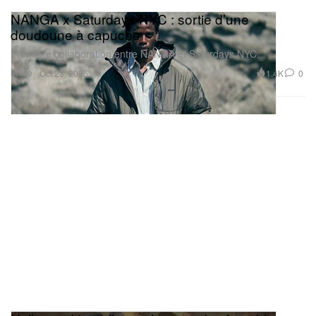
NANGA x Saturdays NYC : sortie d’une
doudoune à capuche
Première collaboration entre NANGA et Saturdays NYC.
Mode
1.4K
0
Oct 23, 2025