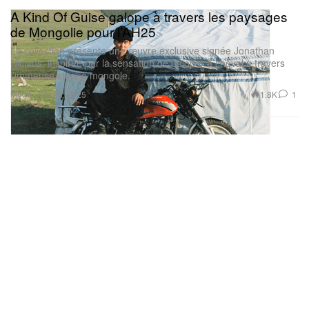
A Kind Of Guise galope à travers les paysages
de Mongolie pour l’AH25
La collection présente une œuvre exclusive signée Jonathan
Niclaus, inspirée par la sensation de galoper à cheval à travers
l’immense steppe mongole.
Mode
1.8K
1
Oct 23, 2025