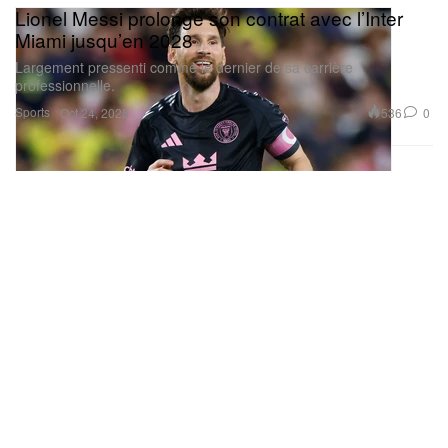
Lionel Messi prolonge son contrat avec l’Inter
Miami jusqu’en 2028
Largement pressenti comme le dernier de sa carrière
professionnelle.
Sports
536
0
Oct 24, 2025