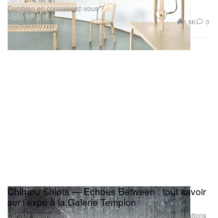
Combien en connaissez-vous ?
Design
1.6K
0
Oct 23, 2025
Chiharu Shiota — Echoes Between : tout savoir
sur l’expo à la Galerie Templon
L’artiste japonaise s’apprête à déployer ses célèbres installations