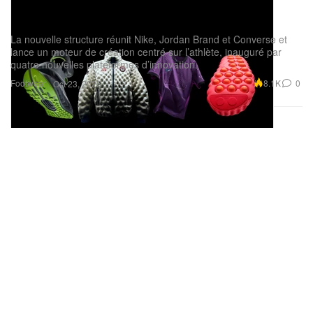
NIKE, Inc. Sport Offense mise tout sur
l’innovation
La nouvelle structure réunit Nike, Jordan Brand et Converse et
lance un moteur de création centré sur l’athlète, inauguré par
quatre nouvelles plateformes d’innovation.
Footwear
8.1K
0
Oct 23, 2025