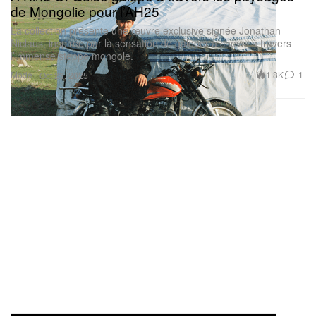
de Mongolie pour l’AH25
La collection présente une œuvre exclusive signée Jonathan
Niclaus, inspirée par la sensation de galoper à cheval à travers
l’immense steppe mongole.
Mode
1.8K
1
Oct 23, 2025