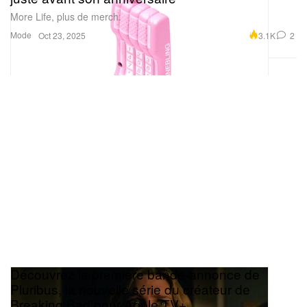
More Life, plus de merch.
Mode
3.1K
2
Oct 23, 2025
Découvrez la première bande‑annonce de
Pluribus, la nouvelle série du créateur de
Breaking Bad pour Apple TV+