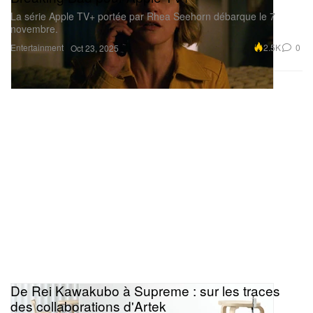
La série Apple TV+ portée par Rhea Seehorn débarque le 7
novembre.
Entertainment
2.5K
0
Oct 23, 2025
De Rei Kawakubo à Supreme : sur les traces
des collaborations d'Artek