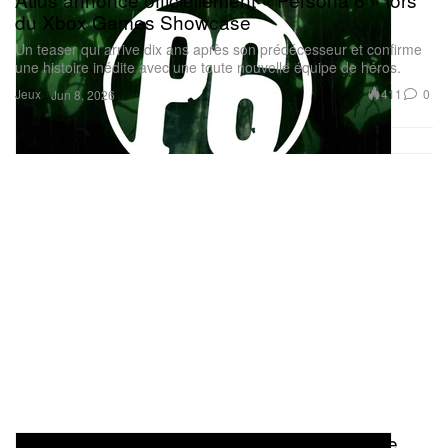
du Xbox Games Showcase
Un teaser qui arrive dix ans après son prédécesseur et confirme
une histoire inédite avec une toute nouvelle équipe de héros.
Jeux
411
0
Jun 8, 2026
Nike et BTS dévoilent la merch de la tournée