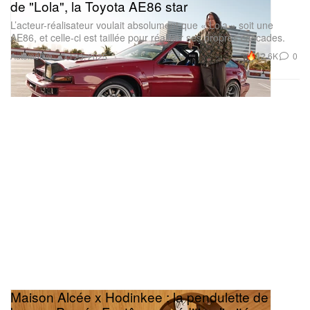
de "Lola", la Toyota AE86 star
L’acteur-réalisateur voulait absolument que « Lola » soit une
AE86, et celle-ci est taillée pour réaliser ses propres cascades.
Automotive
12.6K
0
Oct 23, 2025
Maison Alcée x Hodinkee : la pendulette de