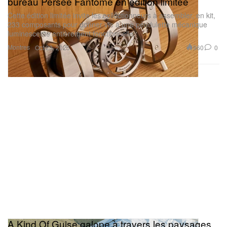
bureau Persée Fantôme en édition limitée
Cette édition limitée invite les collectionneurs à assembler, en kit,
233 composants pour donner vie à une pendulette mécanique
luminescente entièrement fonctionnelle.
Montres
960
0
Oct 23, 2025
A Kind Of Guise galope à travers les paysages