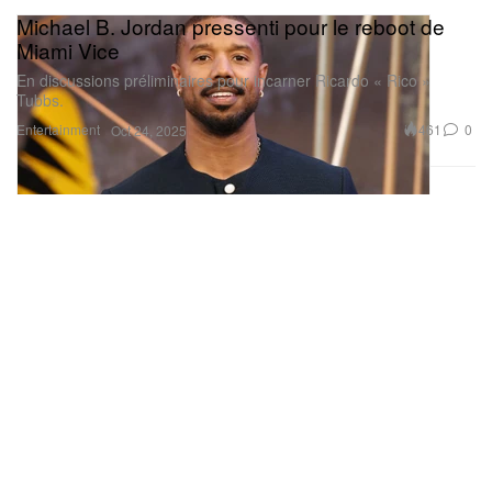
Michael B. Jordan pressenti pour le reboot de
Miami Vice
En discussions préliminaires pour incarner Ricardo « Rico »
Tubbs.
Entertainment
461
0
Oct 24, 2025