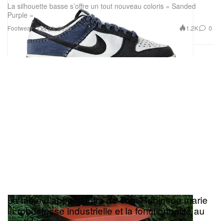
La silhouette basse s’offre un tout nouveau coloris « Sanded
Purple ».
Footwear
1.2K
0
Oct 23, 2025
La table d’appoint Intra de Tom Robinson marie
la robustesse industrielle et la fonctionnalité au