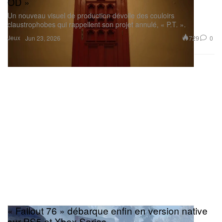
OD »
Un nouveau visuel de production dévoile des couloirs
claustrophobes qui rappellent son projet annulé, « P.T. ».
Jeux
729
0
Jun 23, 2026
« Fallout 76 » débarque enfin en version native
sur PS5 et Xbox Series