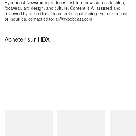
Hypebeast Newsroom produces fast-turn news across fashion,
footwear, art, design, and culture. Content is AI-assisted and
reviewed by our editorial team before publishing. For corrections
or inquiries, contact editorial@hypebeast.com.
Acheter sur HBX
Crocs
adidas Originals
adidas Original
CROCS ROY
Handball Spezial Loafer
SAMBA OG
Shoes
Acheter maintenant
Acheter mainte
Acheter maintenant