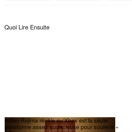
Quoi Lire Ensuite
Hideo Kojima révèle qu’Xbox est la seule
plateforme assez audacieuse pour soutenir «