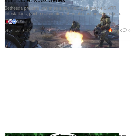
Bethesda prépare une mise à jour next‑gen avec 4K, VRR,
Infestations, pêche saisonnière et un playtest public dès juin.
3 Sources
Jeux
12.4K
0
Jun 3, 2026
Atlus annonce officiellement « Persona 6 » lors