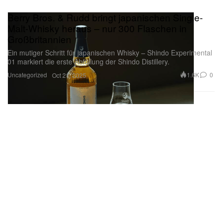
Berry Bros. & Rudd bringt japanischen Single-
Malt-Whisky heraus – nur 300 Flaschen in
Großbritannien
Ein mutiger Schritt für japanischen Whisky – Shindo Experimental
01 markiert die erste Abfüllung der Shindo Distillery.
Uncategorized
1.6K
0
Oct 21, 2025