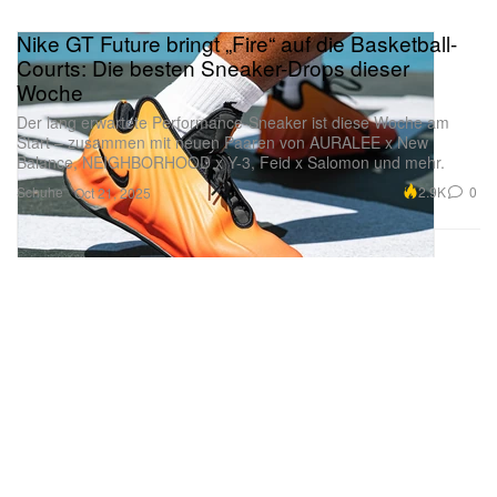
Nike GT Future bringt „Fire“ auf die Basketball-
Courts: Die besten Sneaker-Drops dieser
Woche
Der lang erwartete Performance-Sneaker ist diese Woche am
Start – zusammen mit neuen Paaren von AURALEE x New
Balance, NEIGHBORHOOD x Y-3, Feid x Salomon und mehr.
Schuhe
2.9K
0
Oct 21, 2025