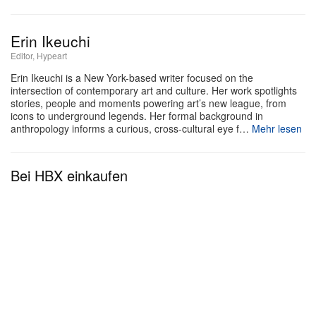
setzen die Neuzugänge in einen Dialog mit den
bestehenden Sammlungen. Das Nasher Sculpture
Erin Ikeuchi
Center fokussiert folgerichtig Lichtensteins
Editor, Hypeart
skulpturale Praxis und kombiniert Werke aus der
Erin Ikeuchi is a New York-based writer focused on the
intersection of contemporary art and culture. Her work spotlights
Raymond and Patsy Nasher Collection mit über
stories, people and moments powering art’s new league, from
zwei Dutzend vorbereitenden Zeichnungen und
icons to underground legends. Her formal background in
anthropology informs a curious, cross-cultural eye f…
Mehr lesen
Maquettes zu seinen ikonischen
Brushstroke
Skulpturen. Im DMA wiederum ist ein Ensemble
Bei HBX einkaufen
geschnitzter hölzerner
Brushstroke
Arbeiten zu
sehen, flankiert von Drucken und Studien, die
Lichtensteins breit gefächertes Bildrepertoire
nachzeichnen – von Comic-Strips über
Alltagsgegenstände bis hin zu kunsthistorischen
Referenzen.
„Diese [Partnerschaft] verkörpert den kooperativen