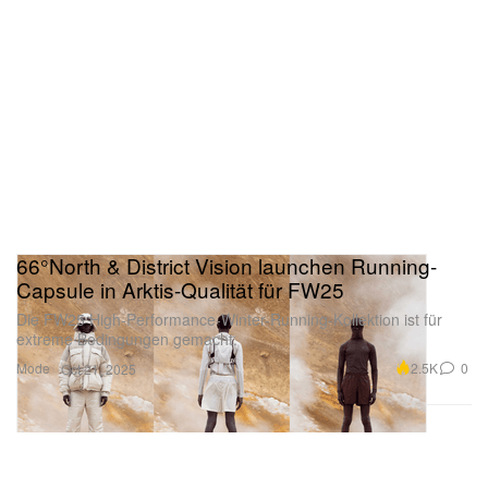
66°North & District Vision launchen Running-
Capsule in Arktis-Qualität für FW25
Die FW25 High-Performance-Winter-Running-Kollektion ist für
extreme Bedingungen gemacht.
Mode
2.5K
0
Oct 21, 2025