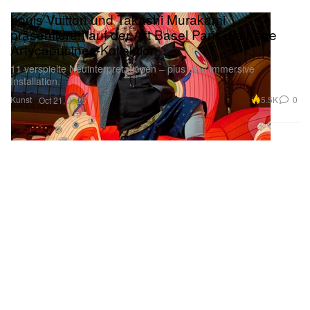
Louis Vuitton und Takashi Murakami
präsentieren auf der Art Basel Paris die neue
Artycapucines-Kollektion
11 verspielte Neuinterpretationen – plus eine immersive
Installation.
Kunst
5.5K
0
Oct 21, 2025