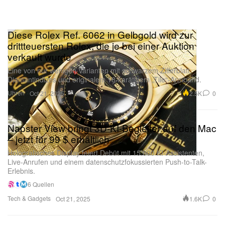
Diese Rolex Ref. 6062 in Gelbgold wird zur
drittteuersten Rolex, die je bei einer Auktion
verkauft wurde
Eine von nur wenigen Varianten mit schwarzem Zifferblatt,
Diamantindizes und originalem 18-karätigem „Tile“-Armband.
Uhren
2.5K
0
Oct 21, 2025
Napster View bringt 3D-KI-Begleiter auf den Mac
– jetzt für 99 $ erhältlich
Holografisches Display feiert Debüt mit 15.000 KI-Assistenten,
Live-Anrufen und einem datenschutzfokussierten Push-to-Talk-
Erlebnis.
6 Quellen
Tech & Gadgets
1.6K
0
Oct 21, 2025