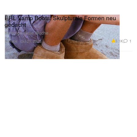
ERL Vamp Boots: Skulpturale Formen neu
gedacht
Kommen diese Woche.
Schuhe
3.1K
1
Oct 21, 2025