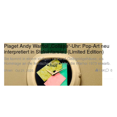
Piaget Andy Warhol „Collage“-Uhr: Pop-Art neu
interpretiert in Steinintarsien (Limited Edition)
Sie kommt in einem stufigen 18-Karat-Gelbgoldgehäuse, als
Hommage an die ikonische Kissen-Uhr, die Warhol 1973 erwarb.
Uhren
1.6K
0
Oct 21, 2025