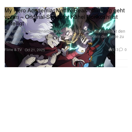
My Hero Academia: Netflix-Realverfilmung geht
voran – Original-Schöpfer Kōhei Horikoshi ist
beteiligt
Die enge Zusammenarbeit von Kōhei Horikoshi unterstreicht den
Anspruch, den emotionalen und thematischen Kern der Serie zu
bewahren.
Filme & TV
513
0
Oct 21, 2025