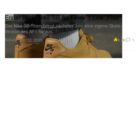
Erster Blick: Nike SB Air Force 1 Low „Flax“
Das Nike SB-Team bringt nächstes Jahr eine eigene Skate-
Version des AF1 heraus.
Schuhe
6.2K
1
Oct 22, 2025