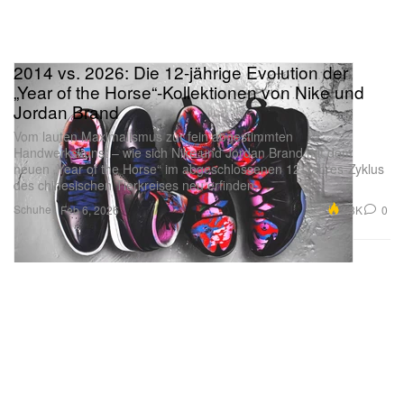
2014 vs. 2026: Die 12-jährige Evolution der
„Year of the Horse“-Kollektionen von Nike und
Jordan Brand
Vom lauten Maximalismus zur fein abgestimmten
Handwerkskunst – wie sich Nike und Jordan Brand mit dem
neuen „Year of the Horse“ im abgeschlossenen 12-Jahres-Zyklus
des chinesischen Tierkreises neu erfinden.
Schuhe
3.3K
0
Feb 6, 2026