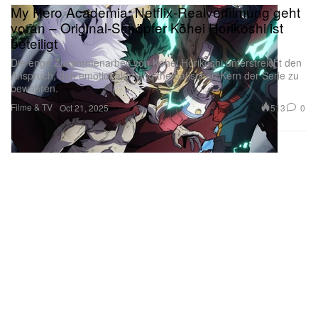
My Hero Academia: Netflix-Realverfilmung geht
voran – Original-Schöpfer Kōhei Horikoshi ist
beteiligt
Die enge Zusammenarbeit von Kōhei Horikoshi unterstreicht den
Anspruch, den emotionalen und thematischen Kern der Serie zu
bewahren.
Filme & TV
513
0
Oct 21, 2025