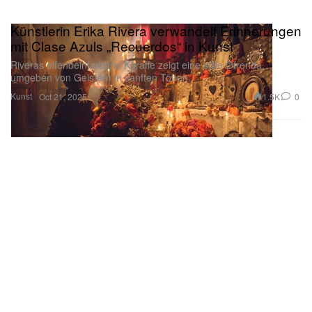
Künstlerin Erika Rivera verwandelt Erinnerungen
mit Clase Azuls „Recuerdos“ in Kunst
Riveras elfenbeinfarbene Karaffe zeigt eine stille Ofrenda,
umgeben von Geistern in sanften Tönen.
Kunst
1.5K
0
Oct 21, 2025