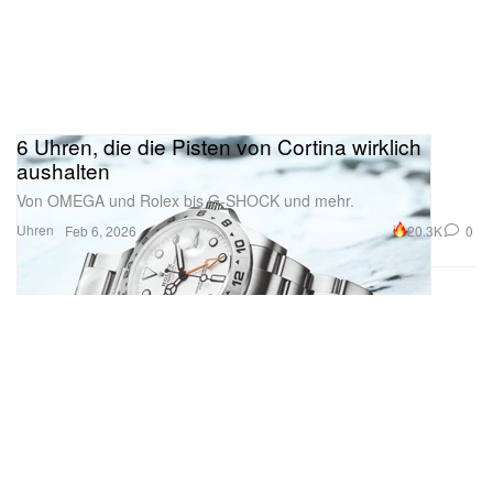
6 Uhren, die die Pisten von Cortina wirklich
aushalten
Von OMEGA und Rolex bis G‑SHOCK und mehr.
Uhren
20.3K
0
Feb 6, 2026