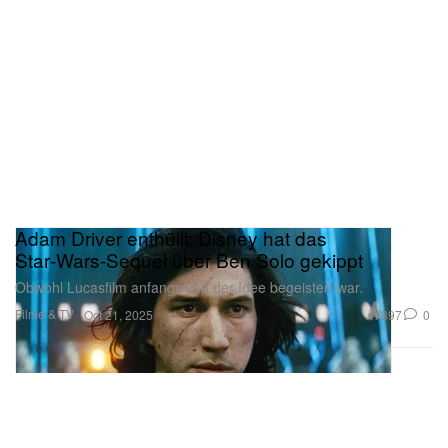
Adam Driver enthüllt: Disney hat das
Star‑Wars‑Sequel über Ben Solo gekippt
Obwohl Lucasfilm anfangs von der Idee begeistert war.
Filme & TV
897
0
Oct 21, 2025