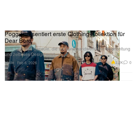
Poggy präsentiert erste Clothing-Kollektion für
Dear Boro
Eine 12-teilige Capsule, die auf kunsthandwerkliche Verarbeitung
und zeitloses Design setzt.
Mode
2.2K
0
Feb 6, 2026