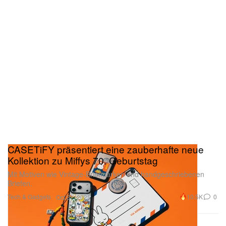
CASETiFY präsentiert eine zauberhafte neue
Kollektion zu Miffys 70. Geburtstag
Mit Motiven wie Vintage-Briefmarken und handgeschriebenen
Briefen.
Tech & Gadgets
10.5K
0
Oct 21, 2025