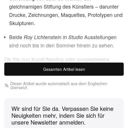
gleichnamigen Stiftung des Künstlers – darunter
Drucke, Zeichnungen, Maquettes, Prototypen und
Skulpturen.
Beide
Roy Lichtenstein in Studio
Ausstellungen
sind noch bis in den Sommer hinein zu sehen.
Ob Sie nun Kunst-Neuling oder ausgewiesene
Kennerin bzw. Kenner sind: Roy Lichtenstein
Gesamten Artikel lesen
kennen Sie – den Pop-Art-Pionier mit seinen Ben-
Day-Punkt-Gemälden von tränenreichen Heldinnen,
Dieser Artikel wurde automatisch aus dem Englischen
übersetzt.
flankiert von einem explosiven »Whaam!«. Dank
einer bedeutenden Schenkung seiner
Wir sind für Sie da. Verpassen Sie keine
gleichnamigen Stiftung rückt der New Yorker
Neuigkeiten mehr, indem Sie sich für
Künstler in Dallas nun mit einer
unsere Newsletter anmelden.
museumsübergreifenden Präsentation in den