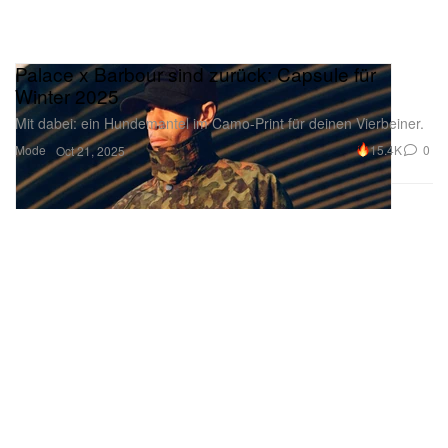
Palace x Barbour sind zurück: Capsule für
Winter 2025
Mit dabei: ein Hundemantel im Camo-Print für deinen Vierbeiner.
Mode
15.4K
0
Oct 21, 2025