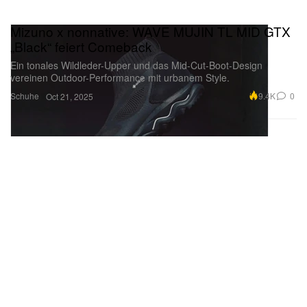
Mizuno x nonnative: WAVE MUJIN TL MID GTX
„Black“ feiert Comeback
Ein tonales Wildleder-Upper und das Mid-Cut-Boot-Design
vereinen Outdoor-Performance mit urbanem Style.
Schuhe
9.4K
0
Oct 21, 2025