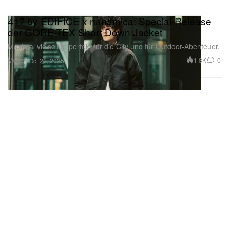
417 by EDIFICE x nanamica: Special-Release
der GORE-TEX Short Down Jacket
Maximal vielseitig: perfekt für die City und für Outdoor-Abenteuer.
Mode
1.8K
0
Oct 21, 2025