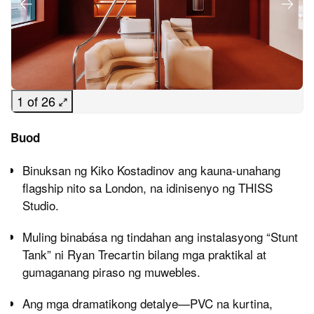
1 of 26
Buod
Binuksan ng Kiko Kostadinov ang kauna-unahang
flagship nito sa London, na idinisenyo ng THISS
Studio.
Muling binabása ng tindahan ang instalasyong “Stunt
Tank” ni Ryan Trecartin bilang mga praktikal at
gumaganang piraso ng muwebles.
Ang mga dramatikong detalye—PVC na kurtina,