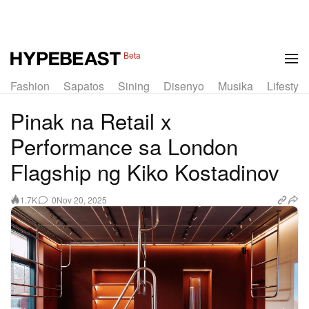
1 of 26
Beta
Fashion
Sapatos
Sining
Disenyo
Musika
Lifestyle
Pinak na Retail x
Performance sa London
Flagship ng Kiko Kostadinov
0
Nov 20, 2025
1.7K