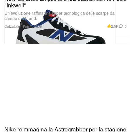
"Inkwell"
Un’evoluzione raffinata e super tecnologica delle scarpe da
campo del brand.
Calzature
2.5K
0
Feb 7, 2026
Nike reimmagina la Astrograbber per la stagione