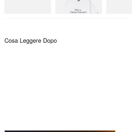
Mini Hydro Next Gen Moc
D Cotton T-Shirt 3
Acquista ora
Acquista ora
Acquista ora
Courtesy Of Con_
Cosa Leggere Dopo
to make today lovely, too
e
to make today lonely, too
sono ora visitabili presso parcel (2F) e CON_ (4F)
fino al 26 luglio.
CON_ & parcel
Maruka bldg,
2-2-14 Nihonbashi-Bakurocho,
Chuo-ku, Tokyo