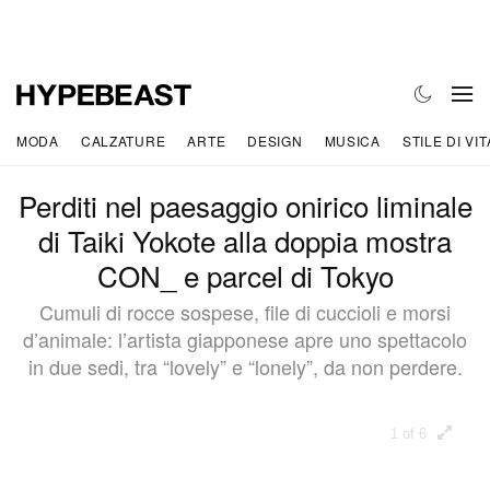
MODA
CALZATURE
ARTE
DESIGN
MUSICA
STILE DI VIT
Perditi nel paesaggio onirico liminale
di Taiki Yokote alla doppia mostra
CON_ e parcel di Tokyo
Cumuli di rocce sospese, file di cuccioli e morsi
d’animale: l’artista giapponese apre uno spettacolo
in due sedi, tra “lovely” e “lonely”, da non perdere.
1 of 6