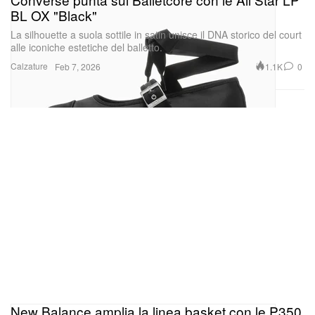
BL OX "Black"
La silhouette a suola sottile in satin unisce il DNA storico del court
alle iconiche estetiche del balletto.
Calzature
1.1K
0
Feb 7, 2026
New Balance amplia la linea basket con le P350