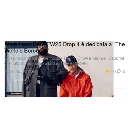
Aimé Leon Dore FW25 Drop 4 è dedicata a “The
World’s Borough”
Con una campagna che include Dao‑Yi Chow e Maxwell Osborne
di Public School, oltre alla band WHATMORE.
Moda
7.1K
2
Oct 30, 2025