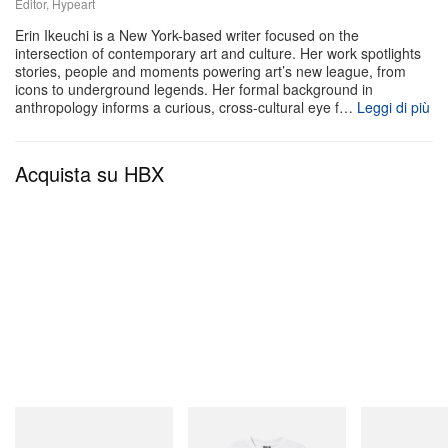
Editor, Hypeart
fugaci perché ce ne accorgiamo.
Erin Ikeuchi is a New York-based writer focused on the
intersection of contemporary art and culture. Her work spotlights
«Tenerezza e solitudine, sollievo e ansia non sono
stories, people and moments powering art’s new league, from
emozioni separate, ma due facce della stessa
icons to underground legends. Her formal background in
anthropology informs a curious, cross-cultural eye f…
Leggi di più
giornata», scrive CON_ in una nota sulla mostra.
«L’ambiguità di qualcosa che si ribalta con un solo
Acquista su HBX
cambio di prospettiva [...] si estende
silenziosamente verso la domanda su come
guardiamo il mondo, come chiamiamo le cose e a
che cosa scegliamo di connetterci».
Merrell 1TRL
INITIAL
On
Merrell 1TRL X Perks And
Billionaire Boys Club X Initial
Cloudmonster 