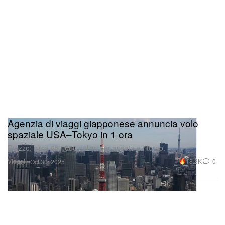
Agenzia di viaggi giapponese annuncia volo
spaziale USA–Tokyo in 1 ora
Prezzo: circa 657.000 dollari per andata e ritorno.
Viaggi
18.8K
0
Oct 30, 2025