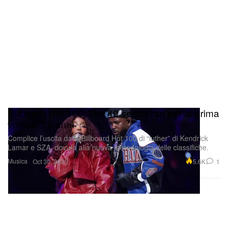
Billboard Hot 100: Top 40 senza rap per la prima
volta in 35 anni
Complice l’uscita dalla Billboard Hot 100 di “luther” di Kendrick
Lamar e SZA, dovuta alla nuova metodologia delle classifiche.
Musica
5.6K
1
Oct 30, 2025