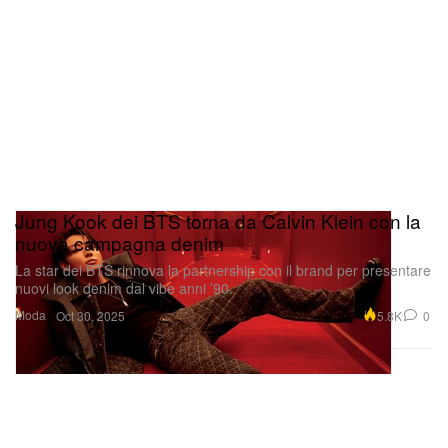
Jung Kook dei BTS torna da Calvin Klein con la
nuova campagna denim
La star dei BTS rinnova la partnership con il brand per presentare
nuovi look denim dal vibe anni ’90.
Moda
5.8K
0
Oct 30, 2025