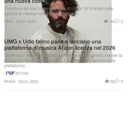
una nuova collezione
Il vincitore del Karl Lagerfeld Prize di LVMH 2019 entra nella
schiera di visionari come Guest Designer.
Moda
1.4K
0
Oct 31, 2025
UMG x Udio fanno pace e lanciano una
piattaforma di musica AI con licenza nel 2026
Universal si allea con Stability per sviluppare strumenti, mentre la
startup introduce il fingerprinting e mantiene le creazioni sulla
piattaforma.
22 Fonti
Musica
728
0
Oct 31, 2025