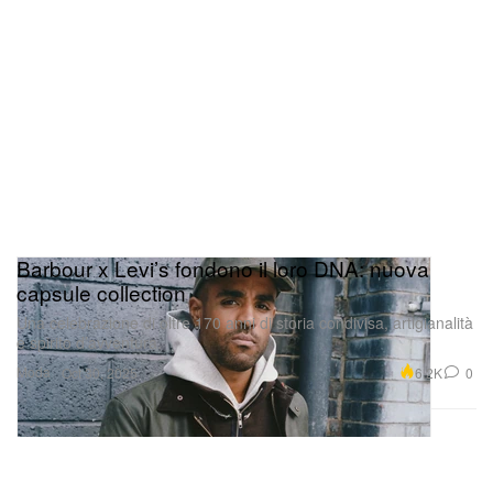
Barbour x Levi’s fondono il loro DNA: nuova
capsule collection
Una celebrazione di oltre 170 anni di storia condivisa, artigianalità
e spirito d’avventura.
Moda
6.2K
0
Oct 30, 2025