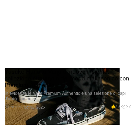
Yusuke Hanai e Vans di nuovo insieme:
collezione autunnale dal mood malinconico con
Premium Authentic
In evidenza le Vans Premium Authentic e una selezione di capi
d’abbigliamento.
Calzature
3.5K
0
Oct 30, 2025