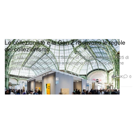
Le collezioniste e la Gen Z riscrivono le regole
del collezionismo
Addio alla vecchia guardia: il Survey of Global Collecting 2025 di
Art Basel & UBS fornisce dati a sostegno delle nuove voci che
guidano il cambiamento.
Arte
1.5K
0
Oct 30, 2025