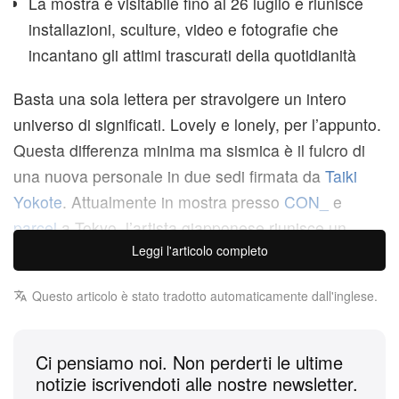
La mostra è visitabile fino al 26 luglio e riunisce
installazioni, sculture, video e fotografie che
incantano gli attimi trascurati della quotidianità
Basta una sola lettera per stravolgere un intero
universo di significati. Lovely e lonely, per l’appunto.
Questa differenza minima ma sismica è il fulcro di
una nuova personale in due sedi firmata da
Taiki
Yokote
. Attualmente in mostra presso
CON_
e
parcel
a Tokyo, l’artista giapponese riunisce un
Leggi l'articolo completo
corpus eterogeneo che spazia da delicate fotografie
di paesaggi naturali a file di morbidi cagnolini di
Questo articolo è stato tradotto automaticamente dall'inglese.
peluche, fino alle sue celebri sculture di rocce
sospese in aria.
Ci pensiamo noi. Non perderti le ultime
Come suggeriscono i loro titoli,
to make today lovely,
notizie iscrivendoti alle nostre newsletter.