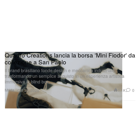
Quadro Creations lancia la borsa 'Mini Fiodor' da
collezione a San Paolo
Il brand brasiliano fonde design e meccanica industriale,
trasformando un semplice acquisto in un’esperienza artistica
immersiva in blind box.
Moda
1.1K
0
Oct 30, 2025