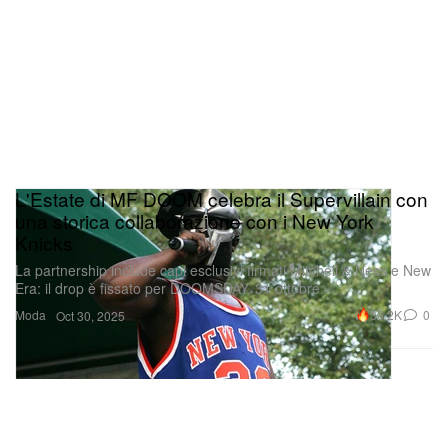
L'Estate di MF DOOM celebra il Supervillain con
una storica collaborazione con i New York
Knicks
La partnership include capi esclusivi firmati Mitchell & Ness e New
Era: il drop è fissato per DOOMSDAY, 31 ottobre.
Moda
30.2K
0
Oct 30, 2025