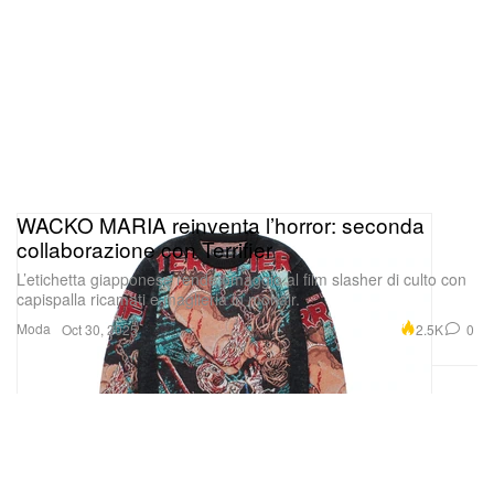
WACKO MARIA reinventa l’horror: seconda
collaborazione con Terrifier
L’etichetta giapponese rende omaggio al film slasher di culto con
capispalla ricamati e maglieria in mohair.
Moda
2.5K
0
Oct 30, 2025