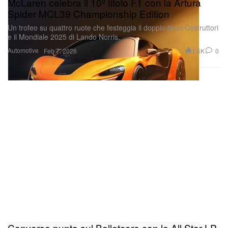
McLaren celebra il 10º titolo F1 con la Artura
Spider MCL39 Championship Edition
Un trofeo su quattro ruote che festeggia il doppio titolo Costruttori
e il Mondiale 2025 di Lando Norris.
Automotive
1.5K
0
Feb 7, 2026
Converse punta sul Balletcore con le All Star LP