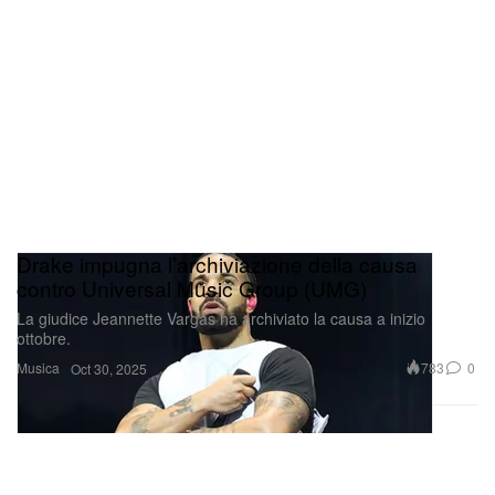
Drake impugna l’archiviazione della causa
contro Universal Music Group (UMG)
La giudice Jeannette Vargas ha archiviato la causa a inizio
ottobre.
Musica
783
0
Oct 30, 2025