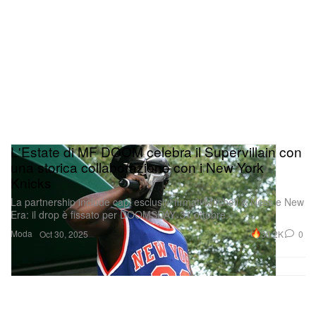
L'Estate di MF DOOM celebra il Supervillain con
una storica collaborazione con i New York
Knicks
La partnership include capi esclusivi firmati Mitchell & Ness e New
Era: il drop è fissato per DOOMSDAY, 31 ottobre.
Moda
30.2K
0
Oct 30, 2025