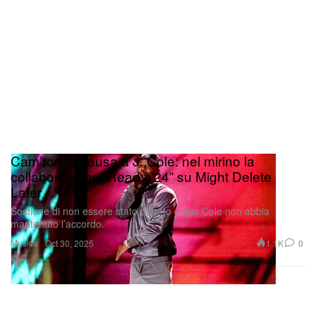
Cam’ron fa causa a J. Cole: nel mirino la
collaborazione “Ready ‘24” su Might Delete
Later
Sostiene di non essere stato pagato e che Cole non abbia
mantenuto l’accordo.
Musica
1.1K
0
Oct 30, 2025