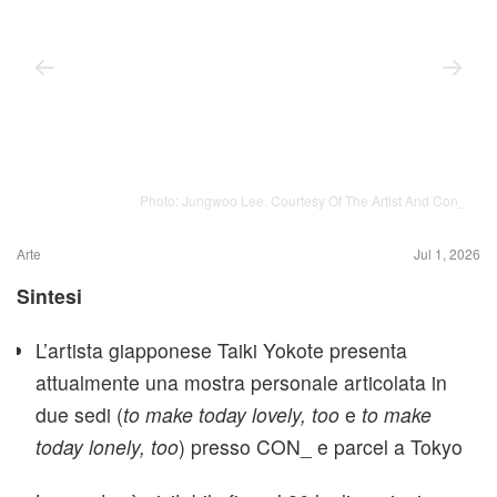
Photo: Jungwoo Lee. Courtesy Of The Artist And Con_
Arte
Jul 1, 2026
Sintesi
L’artista giapponese Taiki Yokote presenta
attualmente una mostra personale articolata in
due sedi (
to make today lovely, too
e
to make
today lonely, too
) presso CON_ e parcel a Tokyo