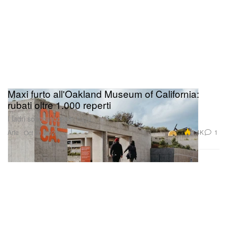
Maxi furto all'Oakland Museum of California:
rubati oltre 1.000 reperti
I ladri sono ancora in fuga.
Arte
2.4K
1
Oct 30, 2025