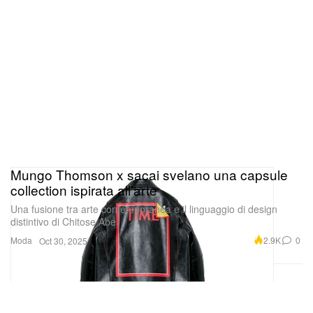
Mungo Thomson x sacai svelano una capsule
collection ispirata all’arte
Una fusione tra arte contemporanea e il linguaggio di design
distintivo di Chitose Abe.
Moda
2.9K
0
Oct 30, 2025