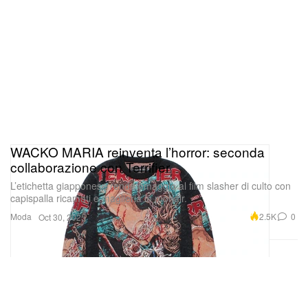
WACKO MARIA reinventa l’horror: seconda
collaborazione con Terrifier
L’etichetta giapponese rende omaggio al film slasher di culto con
capispalla ricamati e maglieria in mohair.
Moda
2.5K
0
Oct 30, 2025