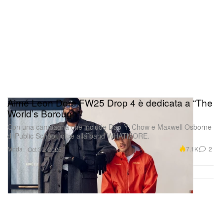
Aimé Leon Dore FW25 Drop 4 è dedicata a “The
World’s Borough”
Con una campagna che include Dao‑Yi Chow e Maxwell Osborne
di Public School, oltre alla band WHATMORE.
Moda
7.1K
2
Oct 30, 2025