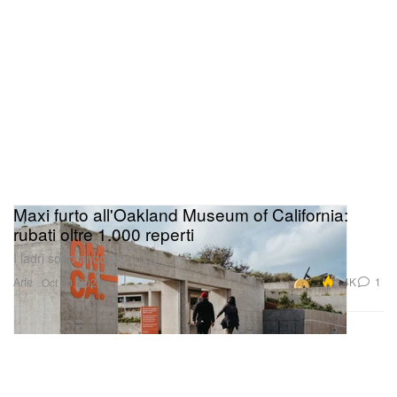
Maxi furto all'Oakland Museum of California:
rubati oltre 1.000 reperti
I ladri sono ancora in fuga.
Arte
2.4K
1
Oct 30, 2025