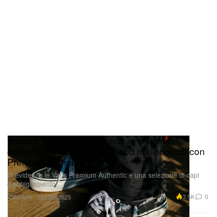
Yusuke Hanai e Vans di nuovo insieme:
collezione autunnale dal mood malinconico con
Premium Authentic
In evidenza le Vans Premium Authentic e una selezione di capi
d’abbigliamento.
Calzature
3.5K
0
Oct 30, 2025