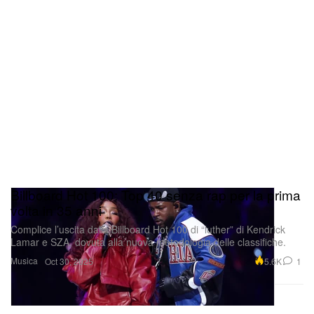
Billboard Hot 100: Top 40 senza rap per la prima
volta in 35 anni
Complice l’uscita dalla Billboard Hot 100 di “luther” di Kendrick
Lamar e SZA, dovuta alla nuova metodologia delle classifiche.
Musica
5.6K
1
Oct 30, 2025