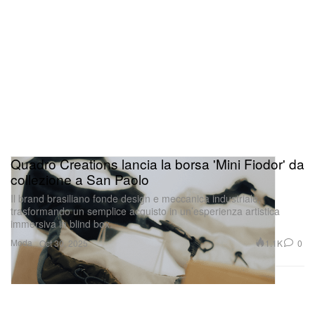
Quadro Creations lancia la borsa 'Mini Fiodor' da
collezione a San Paolo
Il brand brasiliano fonde design e meccanica industriale,
trasformando un semplice acquisto in un’esperienza artistica
immersiva in blind box.
Moda
1.1K
0
Oct 30, 2025