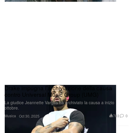
Drake impugna l’archiviazione della causa
contro Universal Music Group (UMG)
La giudice Jeannette Vargas ha archiviato la causa a inizio
ottobre.
Musica
783
0
Oct 30, 2025