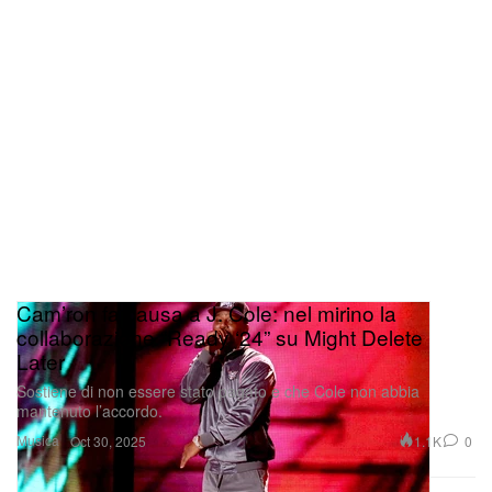
Cam’ron fa causa a J. Cole: nel mirino la
collaborazione “Ready ‘24” su Might Delete
Later
Sostiene di non essere stato pagato e che Cole non abbia
mantenuto l’accordo.
Musica
1.1K
0
Oct 30, 2025