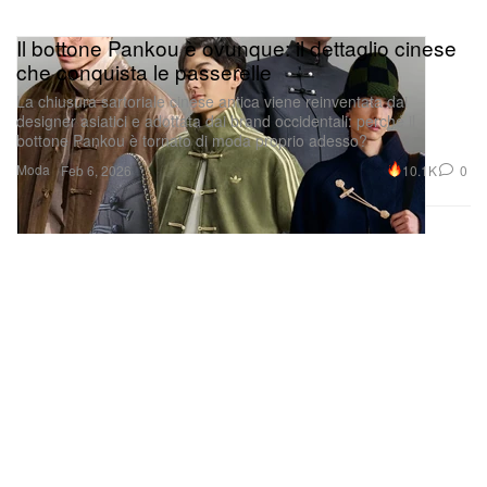
Il bottone Pankou è ovunque: il dettaglio cinese
che conquista le passerelle
La chiusura sartoriale cinese antica viene reinventata dai
designer asiatici e adottata dai brand occidentali: perché il
bottone Pankou è tornato di moda proprio adesso?
Moda
10.1K
0
Feb 6, 2026
Guarda questo post su Instagram