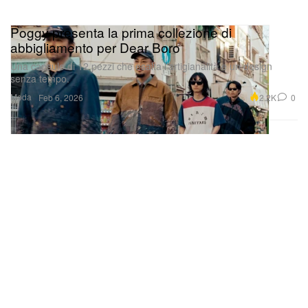
Poggy presenta la prima collezione di
abbigliamento per Dear Boro
Una capsule di 12 pezzi che esalta l’artigianalità e un design
senza tempo.
Moda
2.2K
0
Feb 6, 2026