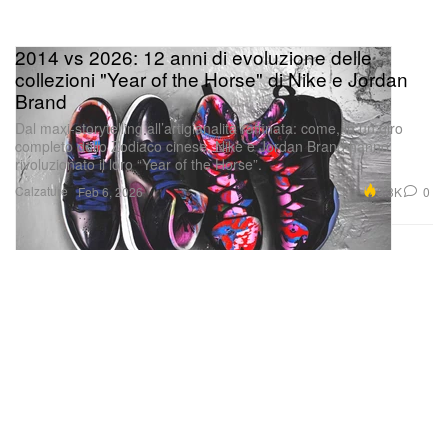
2014 vs 2026: 12 anni di evoluzione delle
collezioni "Year of the Horse" di Nike e Jordan
Un post condiviso da Greg Yuna (@gregyuna)
Brand
Dal maxi-storytelling all’artigianalità raffinata: come, in un giro
completo dello Zodiaco cinese, Nike e Jordan Brand hanno
rivoluzionato il loro “Year of the Horse”.
Calzature
3.3K
0
Feb 6, 2026