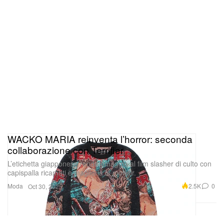
WACKO MARIA reinventa l’horror: seconda
collaborazione con Terrifier
L’etichetta giapponese rende omaggio al film slasher di culto con
capispalla ricamati e maglieria in mohair.
Moda
2.5K
0
Oct 30, 2025