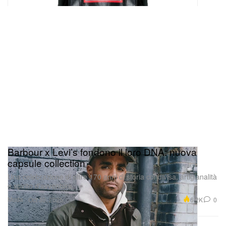
Barbour x Levi’s fondono il loro DNA: nuova
capsule collection
Una celebrazione di oltre 170 anni di storia condivisa, artigianalità
e spirito d’avventura.
Moda
6.2K
0
Oct 30, 2025