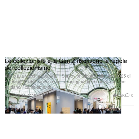
Le collezioniste e la Gen Z riscrivono le regole
del collezionismo
Addio alla vecchia guardia: il Survey of Global Collecting 2025 di
Art Basel & UBS fornisce dati a sostegno delle nuove voci che
guidano il cambiamento.
Arte
1.5K
0
Oct 30, 2025