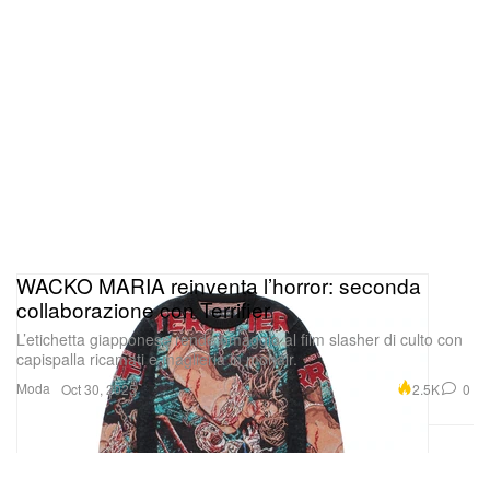
WACKO MARIA reinventa l’horror: seconda
collaborazione con Terrifier
L’etichetta giapponese rende omaggio al film slasher di culto con
capispalla ricamati e maglieria in mohair.
Moda
2.5K
0
Oct 30, 2025