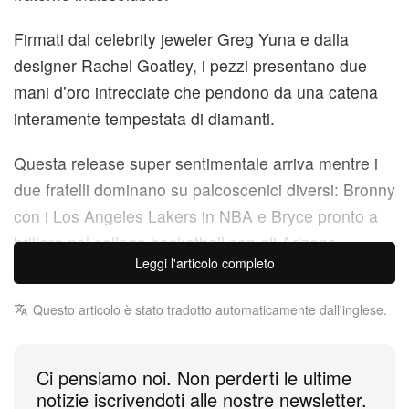
Firmati dal celebrity jeweler Greg Yuna e dalla
designer Rachel Goatley, i pezzi presentano due
mani d’oro intrecciate che pendono da una catena
interamente tempestata di diamanti.
Questa release super sentimentale arriva mentre i
due fratelli dominano su palcoscenici diversi: Bronny
con i Los Angeles Lakers in NBA e Bryce pronto a
brillare nel college basketball con gli Arizona
Leggi l'articolo completo
Wildcats.
Questo articolo è stato tradotto automaticamente dall'inglese.
Ovunque li porti il loro percorso nel basket, il
legame tra i fratelli James resta assolutamente
indissolubile. Prendendosi una pausa dal parquet,
Ci pensiamo noi. Non perderti le ultime
Bronny e Bryce James si sono ufficialmente ritrovati
notizie iscrivendoti alle nostre newsletter.