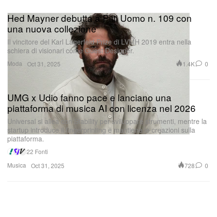
Hed Mayner debutta a Pitti Uomo n. 109 con
una nuova collezione
Il vincitore del Karl Lagerfeld Prize di LVMH 2019 entra nella
schiera di visionari come Guest Designer.
Moda
1.4K
0
Oct 31, 2025
UMG x Udio fanno pace e lanciano una
piattaforma di musica AI con licenza nel 2026
Universal si allea con Stability per sviluppare strumenti, mentre la
startup introduce il fingerprinting e mantiene le creazioni sulla
piattaforma.
22 Fonti
Musica
728
0
Oct 31, 2025