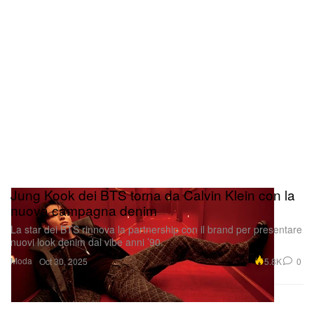
Jung Kook dei BTS torna da Calvin Klein con la
nuova campagna denim
La star dei BTS rinnova la partnership con il brand per presentare
nuovi look denim dal vibe anni ’90.
Moda
5.8K
0
Oct 30, 2025