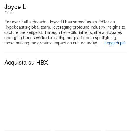
una maglia immacolata, completamente tempestata
Joyce Li
Editor
di diamanti.
For over half a decade, Joyce Li has served as an Editor on
Hypebeast's global team, leveraging profound industry insights to
Il design simbolico è un chiaro omaggio alla
capture the zeitgeist. Through her editorial lens, she anticipates
fratellanza e alla sintonia. Per un tocco
emerging trends while dedicating her platform to spotlighting
those making the greatest impact on culture today. …
Leggi di più
ultra‑esclusivo e personale, i pezzi includono inoltre
una scritta minuscola e complessa, incisa vicino ai
Acquista su HBX
polsi, che custodisce un messaggio privato
condiviso solo tra loro. Il gioiello riprende il motivo
delle mani intrecciate, emblema dell’unità tra i due
fratelli, trasformando quel legame in un simbolo
destinato a durare nel tempo.
Il gioiello segna un momento culturale potentissimo
per i due, cresciuti insieme sotto i riflettori alla Sierra
Canyon School di Los Angeles. Anche se le loro