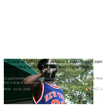
L'Estate di MF DOOM celebra il Supervillain con
una storica collaborazione con i New York
Knicks
La partnership include capi esclusivi firmati Mitchell & Ness e New
Era: il drop è fissato per DOOMSDAY, 31 ottobre.
Moda
30.2K
0
Oct 30, 2025