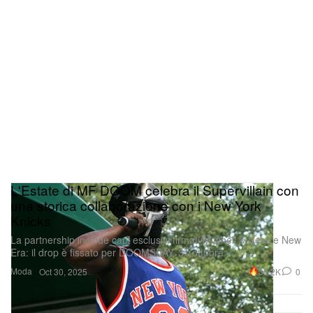
L'Estate di MF DOOM celebra il Supervillain con
una storica collaborazione con i New York
Knicks
La partnership include capi esclusivi firmati Mitchell & Ness e New
Era: il drop è fissato per DOOMSDAY, 31 ottobre.
Moda
30.2K
0
Oct 30, 2025