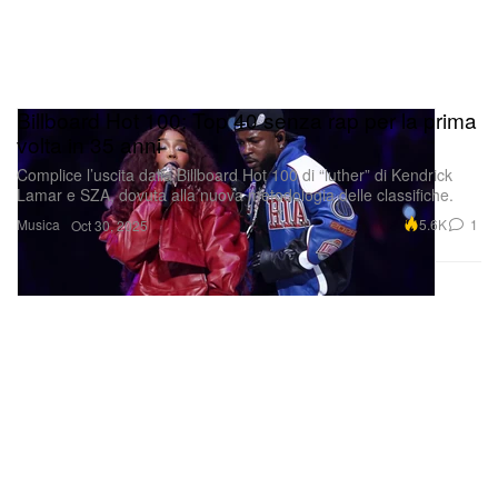
Billboard Hot 100: Top 40 senza rap per la prima
volta in 35 anni
Complice l’uscita dalla Billboard Hot 100 di “luther” di Kendrick
Lamar e SZA, dovuta alla nuova metodologia delle classifiche.
Musica
5.6K
1
Oct 30, 2025