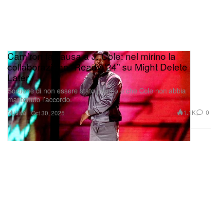
Cam’ron fa causa a J. Cole: nel mirino la
collaborazione “Ready ‘24” su Might Delete
Later
Sostiene di non essere stato pagato e che Cole non abbia
mantenuto l’accordo.
Musica
1.1K
0
Oct 30, 2025