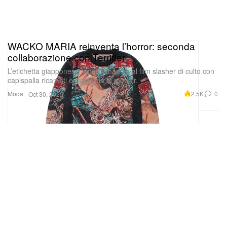
WACKO MARIA reinventa l’horror: seconda
collaborazione con Terrifier
L’etichetta giapponese rende omaggio al film slasher di culto con
capispalla ricamati e maglieria in mohair.
Moda
2.5K
0
Oct 30, 2025