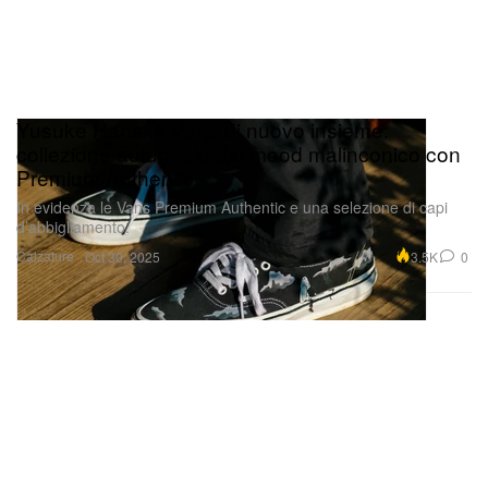
Yusuke Hanai e Vans di nuovo insieme:
collezione autunnale dal mood malinconico con
Premium Authentic
In evidenza le Vans Premium Authentic e una selezione di capi
d’abbigliamento.
Calzature
3.5K
0
Oct 30, 2025