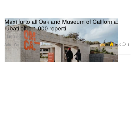
Maxi furto all'Oakland Museum of California:
rubati oltre 1.000 reperti
I ladri sono ancora in fuga.
Arte
2.4K
1
Oct 30, 2025