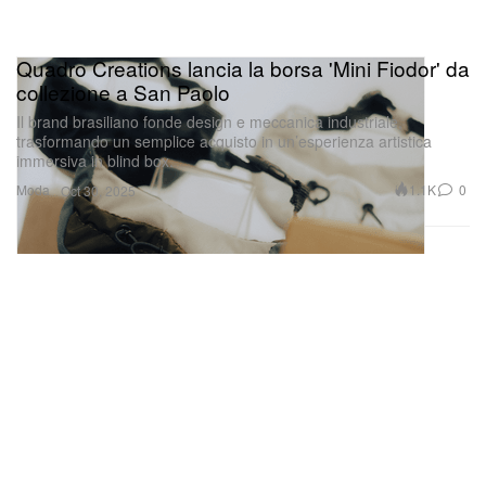
Quadro Creations lancia la borsa 'Mini Fiodor' da
collezione a San Paolo
Il brand brasiliano fonde design e meccanica industriale,
trasformando un semplice acquisto in un’esperienza artistica
immersiva in blind box.
Moda
1.1K
0
Oct 30, 2025