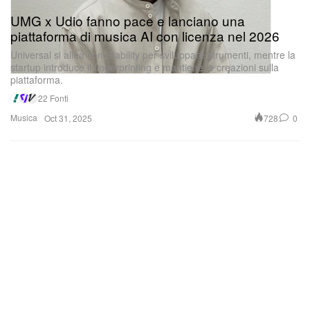
UMG x Udio fanno pace e lanciano una
piattaforma di musica AI con licenza nel 2026
Universal si allea con Stability per sviluppare strumenti, mentre la
startup introduce il fingerprinting e mantiene le creazioni sulla
piattaforma.
22 Fonti
Musica
728
0
Oct 31, 2025