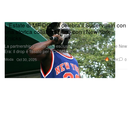
L'Estate di MF DOOM celebra il Supervillain con
una storica collaborazione con i New York
Knicks
La partnership include capi esclusivi firmati Mitchell & Ness e New
Era: il drop è fissato per DOOMSDAY, 31 ottobre.
Moda
30.2K
0
Oct 30, 2025