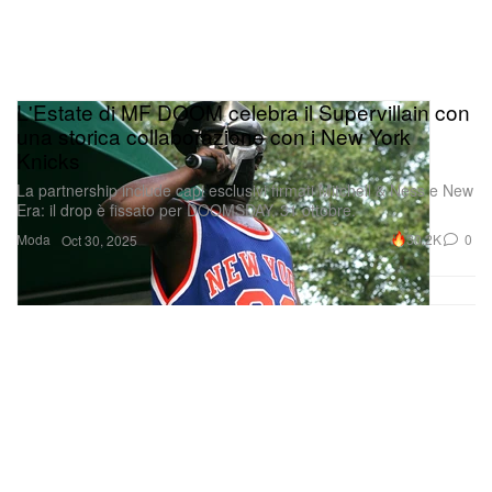
L'Estate di MF DOOM celebra il Supervillain con
una storica collaborazione con i New York
Knicks
La partnership include capi esclusivi firmati Mitchell & Ness e New
Era: il drop è fissato per DOOMSDAY, 31 ottobre.
Moda
30.2K
0
Oct 30, 2025