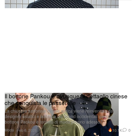
Il bottone Pankou è ovunque: il dettaglio cinese
che conquista le passerelle
La chiusura sartoriale cinese antica viene reinventata dai
designer asiatici e adottata dai brand occidentali: perché il
bottone Pankou è tornato di moda proprio adesso?
Moda
10.1K
0
Feb 6, 2026