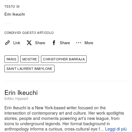
37° Festival di Hyères nel 2022.
TESTO DI
Erin Ikeuchi
Atmosferiche e incantatrici, le sue immagini non
raccontano soltanto i soggetti, ma anche l’amore
CONDIVIDI QUESTO ARTICOLO
che nutre per loro. In
Daydreaming of Him
, Barraja
Link
Share
Share
More
dà vita a un romanzo visivo fatto di scenari marini e
sottoculture queer, dosando in egual misura
PARIS
MOSTRE
CHRISTOPHER BARRAJA
delicatezza e stranezza. Usando la luce come
SAINT LAURENT BABYLONE
materia, che ammorbidisce i contorni di corpi, piante
e architetture, le sue opere seducono per
suggestione, per nostalgia, trasformando gli istanti
Erin Ikeuchi
più intimi dell’esistenza in creazioni dal respiro
Editor, Hypeart
mitico.
Erin Ikeuchi is a New York-based writer focused on the
intersection of contemporary art and culture. Her work spotlights
stories, people and moments powering art’s new league, from
La mostra è ora
aperta al pubblico
a Parigi fino al 13
icons to underground legends. Her formal background in
settembre.
anthropology informs a curious, cross-cultural eye f…
Leggi di più