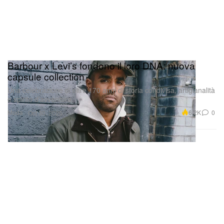
Barbour x Levi’s fondono il loro DNA: nuova
capsule collection
Una celebrazione di oltre 170 anni di storia condivisa, artigianalità
e spirito d’avventura.
Moda
6.2K
0
Oct 30, 2025