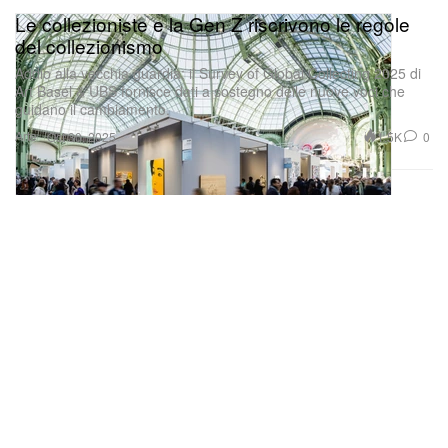
Le collezioniste e la Gen Z riscrivono le regole
del collezionismo
Addio alla vecchia guardia: il Survey of Global Collecting 2025 di
Art Basel & UBS fornisce dati a sostegno delle nuove voci che
guidano il cambiamento.
Arte
1.5K
0
Oct 30, 2025