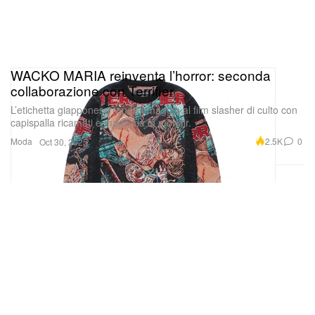
WACKO MARIA reinventa l’horror: seconda
collaborazione con Terrifier
L’etichetta giapponese rende omaggio al film slasher di culto con
capispalla ricamati e maglieria in mohair.
Moda
2.5K
0
Oct 30, 2025