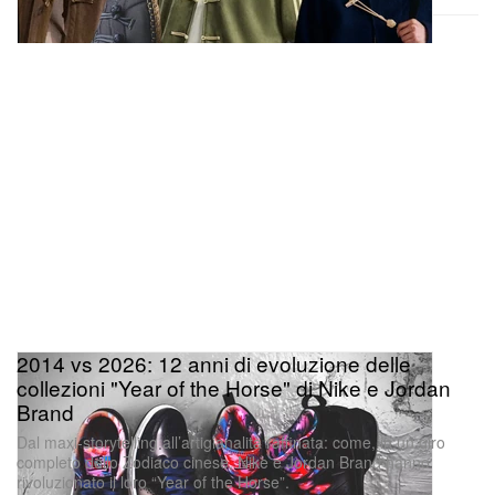
2014 vs 2026: 12 anni di evoluzione delle
collezioni "Year of the Horse" di Nike e Jordan
Brand
Dal maxi-storytelling all’artigianalità raffinata: come, in un giro
completo dello Zodiaco cinese, Nike e Jordan Brand hanno
rivoluzionato il loro “Year of the Horse”.