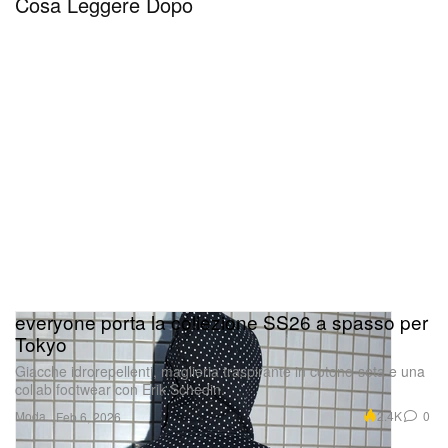
Cosa Leggere Dopo
everyone porta la collezione SS26 a spasso per
Tokyo
Giacche idrorepellenti, maglieria traspirante in cotone-seta e una
collab footwear con Erik Schedin.
Moda
2.4K
0
Feb 6, 2026