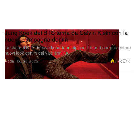
Jung Kook dei BTS torna da Calvin Klein con la
nuova campagna denim
La star dei BTS rinnova la partnership con il brand per presentare
nuovi look denim dal vibe anni ’90.
Moda
5.8K
0
Oct 30, 2025