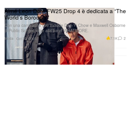
Aimé Leon Dore FW25 Drop 4 è dedicata a “The
World’s Borough”
Con una campagna che include Dao‑Yi Chow e Maxwell Osborne
di Public School, oltre alla band WHATMORE.
Moda
7.1K
2
Oct 30, 2025