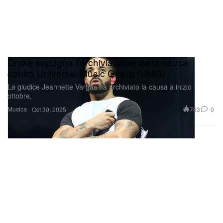
Drake impugna l’archiviazione della causa
contro Universal Music Group (UMG)
La giudice Jeannette Vargas ha archiviato la causa a inizio
ottobre.
Musica
783
0
Oct 30, 2025