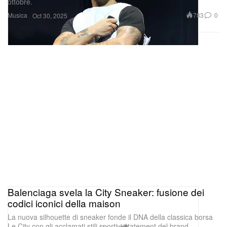
Balenciaga svela la City Sneaker: fusione dei
codici iconici della maison
La nuova silhouette di sneaker fonde il DNA della classica borsa
Le City con gli acclamati stili sportivi statement del brand.
Calzature
3.2K
1
Oct 30, 2025