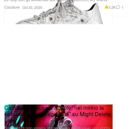
Cam’ron fa causa a J. Cole: nel mirino la
collaborazione “Ready ‘24” su Might Delete
Later
Sostiene di non essere stato pagato e che Cole non abbia
mantenuto l’accordo.