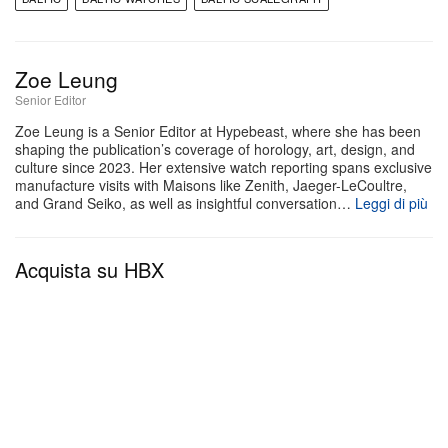
garantire la massima leggibilità in condizioni di
scarsa luce, Baltic ha applicato Super-LumiNova®
BGW9 alle sfere dauphine lucide di ore e minuti,
Zoe Leung
Senior Editor
oltre che agli indici tondi della minuteria periferica.
Zoe Leung is a Senior Editor at Hypebeast, where she has been
shaping the publication’s coverage of horology, art, design, and
A muovere questo cronografo sportivo è il
culture since 2023. Her extensive watch reporting spans exclusive
movimento Swiss made Sellita SW510-M, un calibro
manufacture visits with Maisons like Zenith, Jaeger-LeCoultre,
and Grand Seiko, as well as insightful conversation…
Leggi di più
meccanico a carica manuale noto per la sua
robustezza e affidabilità esemplare. Questo calibro
Acquista su HBX
con complicazione integra la funzione stop-secondi
e offre un’ampia riserva di carica di 63 ore. I
collezionisti possono abbinare questo segnatempo
versatile a un cinturino in pelle di vitello italiana, a
un bracciale in acciaio “Beads of rice” oppure a un
bracciale in acciaio “Flat link”.