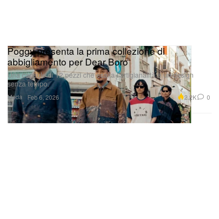
Poggy presenta la prima collezione di
abbigliamento per Dear Boro
Una capsule di 12 pezzi che esalta l’artigianalità e un design
senza tempo.
Moda
2.2K
0
Feb 6, 2026