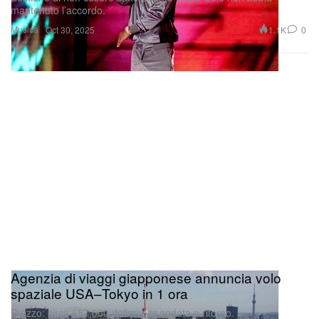
Musica
1.1K
0
Oct 30, 2025
Agenzia di viaggi giapponese annuncia volo
spaziale USA–Tokyo in 1 ora
Prezzo: circa 657.000 dollari per andata e ritorno.
Viaggi
18.8K
0
Oct 30, 2025