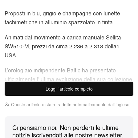
Proposti in blu, grigio e champagne con lunette
tachimetriche in alluminio spazzolato in tinta.
Animati dal movimento a carica manuale Sellita
SW510-M, prezzi da circa 2.236 a 2.318 dollari
USA.
L’orologiaio indipendente Baltic ha presentato
ufficialmente l’ultima evoluzione della sua collezione
Scalegraph, che ora sfoggia un’identità più robusta
Leggi l'articolo completo
e decisamente sportiva, pur restando fedele al suo
Questo articolo è stato tradotto automaticamente dall'inglese.
fascino vintage. La nuova generazione di
Scalegraph mantiene il diametro di 39,5 mm, ma
ridisegna completamente la cassa in acciaio inox
Ci pensiamo noi. Non perderti le ultime
per un carattere molto più atletico. La cassa
notizie iscrivendoti alle nostre newsletter.