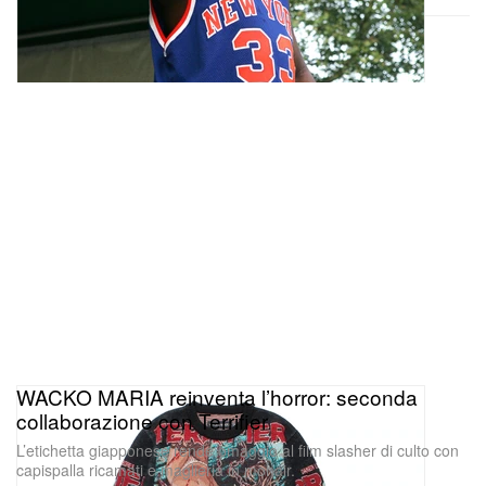
WACKO MARIA reinventa l’horror: seconda
collaborazione con Terrifier
L’etichetta giapponese rende omaggio al film slasher di culto con
capispalla ricamati e maglieria in mohair.
Moda
2.5K
0
Oct 30, 2025