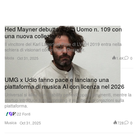
Hed Mayner debutta a Pitti Uomo n. 109 con
una nuova collezione
Il vincitore del Karl Lagerfeld Prize di LVMH 2019 entra nella
schiera di visionari come Guest Designer.
Moda
1.4K
0
Oct 31, 2025
UMG x Udio fanno pace e lanciano una
piattaforma di musica AI con licenza nel 2026
Universal si allea con Stability per sviluppare strumenti, mentre la
startup introduce il fingerprinting e mantiene le creazioni sulla
piattaforma.
22 Fonti
Musica
728
0
Oct 31, 2025