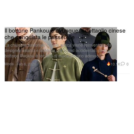
Il bottone Pankou è ovunque: il dettaglio cinese
che conquista le passerelle
La chiusura sartoriale cinese antica viene reinventata dai
designer asiatici e adottata dai brand occidentali: perché il
bottone Pankou è tornato di moda proprio adesso?
Moda
10.1K
0
Feb 6, 2026