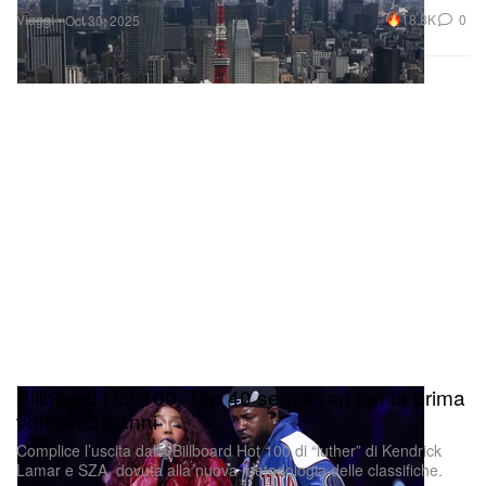
Billboard Hot 100: Top 40 senza rap per la prima
volta in 35 anni
Complice l’uscita dalla Billboard Hot 100 di “luther” di Kendrick
Lamar e SZA, dovuta alla nuova metodologia delle classifiche.
Musica
5.6K
1
Oct 30, 2025