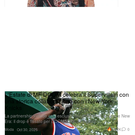
L'Estate di MF DOOM celebra il Supervillain con
una storica collaborazione con i New York
Knicks
La partnership include capi esclusivi firmati Mitchell & Ness e New
Era: il drop è fissato per DOOMSDAY, 31 ottobre.
Moda
30.2K
0
Oct 30, 2025