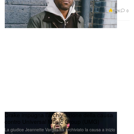
Moda
6.2K
0
Oct 30, 2025
Drake impugna l’archiviazione della causa
contro Universal Music Group (UMG)
La giudice Jeannette Vargas ha archiviato la causa a inizio
ottobre.
Musica
783
0
Oct 30, 2025