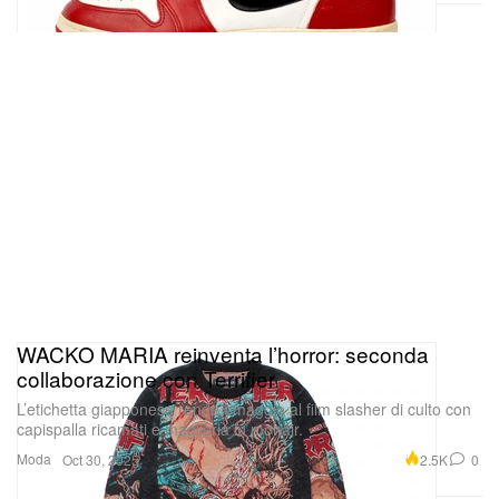
WACKO MARIA reinventa l’horror: seconda
collaborazione con Terrifier
L’etichetta giapponese rende omaggio al film slasher di culto con
capispalla ricamati e maglieria in mohair.
Moda
2.5K
0
Oct 30, 2025