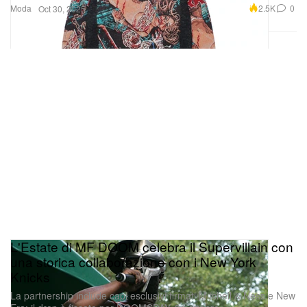
L'Estate di MF DOOM celebra il Supervillain con
una storica collaborazione con i New York
Knicks
La partnership include capi esclusivi firmati Mitchell & Ness e New
Era: il drop è fissato per DOOMSDAY, 31 ottobre.
Moda
30.2K
0
Oct 30, 2025