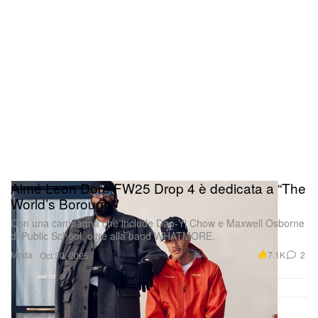
Aimé Leon Dore FW25 Drop 4 è dedicata a “The
World’s Borough”
Con una campagna che include Dao‑Yi Chow e Maxwell Osborne
di Public School, oltre alla band WHATMORE.
Moda
7.1K
2
Oct 30, 2025