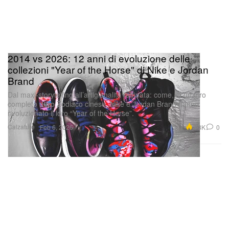
2014 vs 2026: 12 anni di evoluzione delle
collezioni "Year of the Horse" di Nike e Jordan
Brand
Dal maxi-storytelling all’artigianalità raffinata: come, in un giro
completo dello Zodiaco cinese, Nike e Jordan Brand hanno
rivoluzionato il loro “Year of the Horse”.
Calzature
3.3K
0
Feb 6, 2026