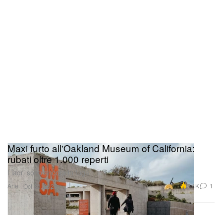
Maxi furto all'Oakland Museum of California:
rubati oltre 1.000 reperti
I ladri sono ancora in fuga.
Arte
2.4K
1
Oct 30, 2025