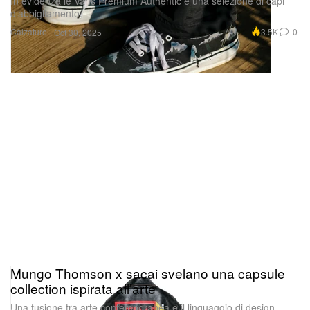
Calzature
3.5K
0
Oct 30, 2025
Mungo Thomson x sacai svelano una capsule
collection ispirata all’arte
Una fusione tra arte contemporanea e il linguaggio di design
distintivo di Chitose Abe.