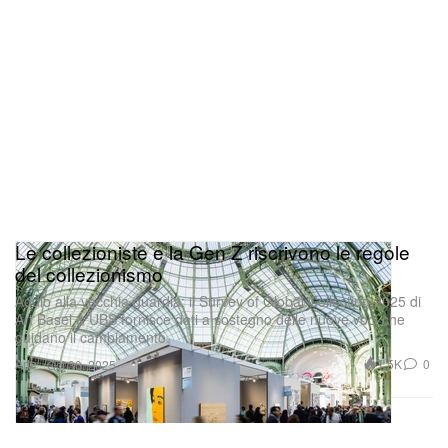
Le collezioniste e la Gen Z riscrivono le regole
del collezionismo
Addio alla vecchia guardia: il Survey of Global Collecting 2025 di
Art Basel & UBS fornisce dati a sostegno delle nuove voci che
guidano il cambiamento.
Arte
1.5K
0
Oct 30, 2025