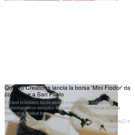
Quadro Creations lancia la borsa 'Mini Fiodor' da
collezione a San Paolo
Il brand brasiliano fonde design e meccanica industriale,
trasformando un semplice acquisto in un’esperienza artistica
immersiva in blind box.
Moda
1.1K
0
Oct 30, 2025