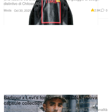
Moda
2.9K
0
Oct 30, 2025
Barbour x Levi’s fondono il loro DNA: nuova
capsule collection
Una celebrazione di oltre 170 anni di storia condivisa, artigianalità
e spirito d’avventura.