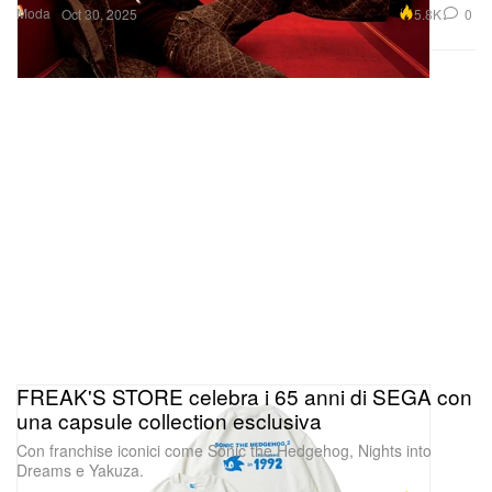
FREAK'S STORE celebra i 65 anni di SEGA con
una capsule collection esclusiva
Con franchise iconici come Sonic the Hedgehog, Nights into
Dreams e Yakuza.
Moda
8.5K
0
Oct 30, 2025