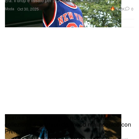
Yusuke Hanai e Vans di nuovo insieme:
collezione autunnale dal mood malinconico con
Premium Authentic
In evidenza le Vans Premium Authentic e una selezione di capi
d’abbigliamento.