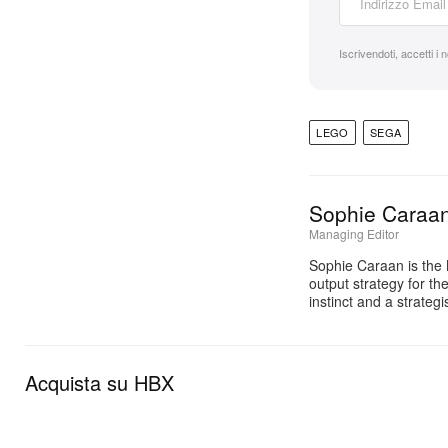
Iscrivendoti, accetti i 
LEGO
SEGA
Sophie Caraa
Managing Editor
Sophie Caraan is the 
output strategy for th
instinct and a strate
Acquista su HBX