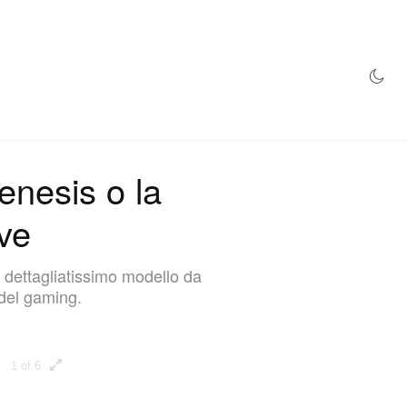
NEGOZIO
nesis o la
ve
 dettagliatissimo modello da
 del gaming.
1 of 6