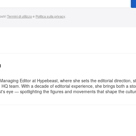
nostri
Termini di utilizzo
e
Politica sulla privacy
.
n
Managing Editor at Hypebeast, where she sets the editorial direction, 
e HQ team. With a decade of editorial experience, she brings both a stor
gist's eye — spotlighting the figures and movements that shape the cult