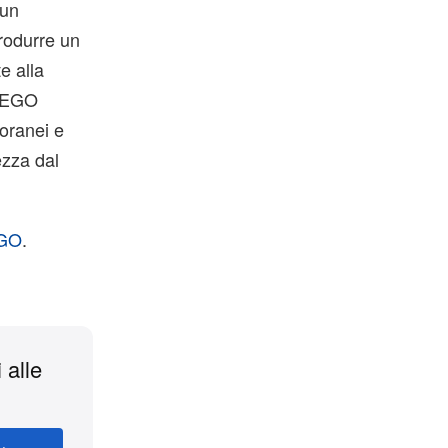
 un
trodurre un
e alla
 LEGO
poranei e
ezza dal
GO
.
 alle