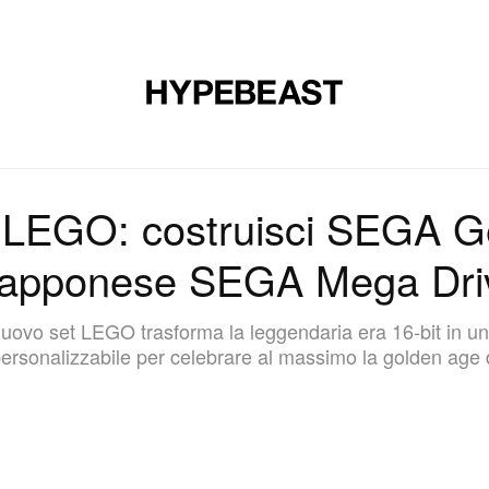
CALZATURE
ARTE
DESIGN
MUSICA
STILE DI VITA
 LEGO: costruisci SEGA Ge
iapponese SEGA Mega Dri
nuovo set LEGO trasforma la leggendaria era 16‑bit in un
personalizzabile per celebrare al massimo la golden age