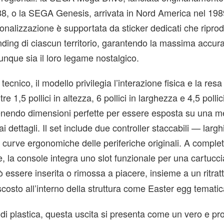
8, o la SEGA Genesis, arrivata in Nord America nel 19
rsonalizzazione è supportata da sticker dedicati che ripr
nding di ciascun territorio, garantendo la massima accura
lunque sia il loro legame nostalgico.
 tecnico, il modello privilegia l’interazione fisica e la resa
e 1,5 pollici in altezza, 6 pollici in larghezza e 4,5 pollici
enendo dimensioni perfette per essere esposta su una m
i dettagli. Il set include due controller staccabili — largh
 curve ergonomiche delle periferiche originali. A comple
le, la console integra uno slot funzionale per una cartucci
ò essere inserita o rimossa a piacere, insieme a un ritrat
costo all’interno della struttura come Easter egg tematic
i di plastica, questa uscita si presenta come un vero e pr