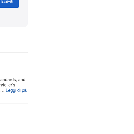
Iscriviti
standards, and
yteller's
ur…
Leggi di più