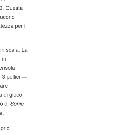
89. Questa
oducono
tezza per i
 in scala. La
 in
ensola
i 3 pollici —
tare
a di gioco
to di
Sonic
a.
oprio