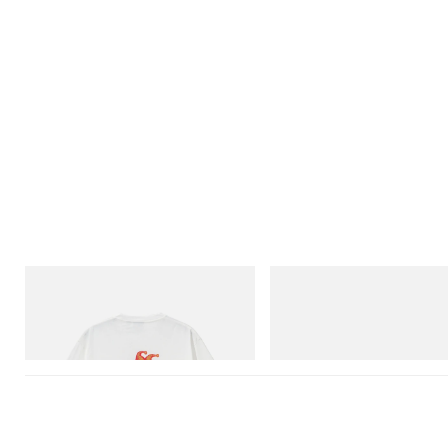
Gramicci
adidas Originals
Joker Tee
SAMBA OG
Acquista ora
Acquista ora