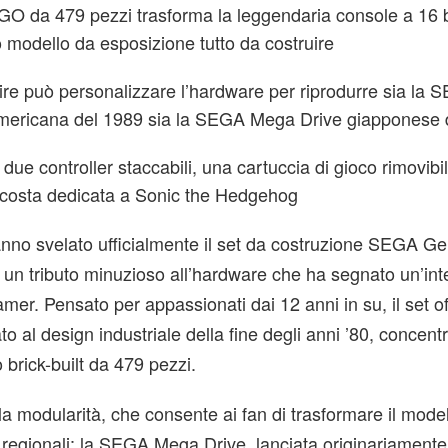
GO da 479 pezzi trasforma la leggendaria console a 16 b
o modello da esposizione tutto da costruire
ire può personalizzare l’hardware per riprodurre sia la 
mericana del 1989 sia la SEGA Mega Drive giapponese 
di due controller staccabili, una cartuccia di gioco rimovib
costa dedicata a Sonic the Hedgehog
nno svelato ufficialmente il set da costruzione SEGA G
un tributo minuzioso all’hardware che ha segnato un’int
mer. Pensato per appassionati dai 12 anni in su, il set o
o al design industriale della fine degli anni ’80, concent
brick-built da 479 pezzi.
 la modularità, che consente ai fan di trasformare il mode
i regionali: la SEGA Mega Drive, lanciata originariamente