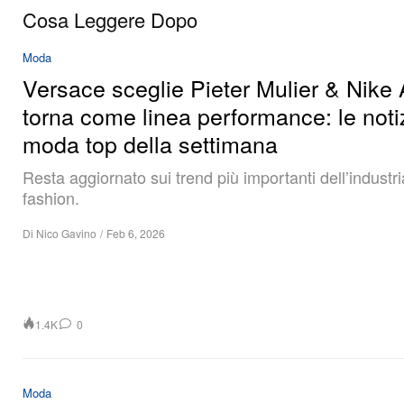
Cosa Leggere Dopo
Moda
Versace sceglie Pieter Mulier & Nike
torna come linea performance: le noti
moda top della settimana
Resta aggiornato sui trend più importanti dell’industri
fashion.
Di
Nico Gavino
/
Feb 6, 2026
1.4K
0
Moda