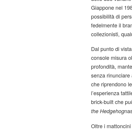
Giappone nel 198
possibilità di pe
fedelmente il bra
collezionisti, qua
Dal punto di vista
console misura oltr
profondità, mant
senza rinunciare a
che riprendono le
l’esperienza tatti
brick-built che pu
nas
the Hedgehog
Oltre i mattoncin