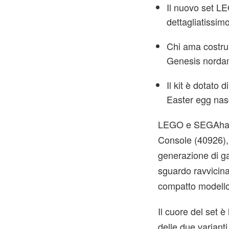
Il nuovo set LE
dettagliatissim
Chi ama costru
Genesis norda
Il kit è dotato 
Easter egg nas
LEGO
e
SEGA
ha
Console (40926), 
generazione di ga
sguardo ravvicinat
compatto modello 
Il cuore del set è
delle due variant