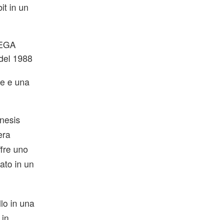
it in un
SEGA
del 1988
ile e una
enesis
era
ffre uno
rato in un
llo in una
 in