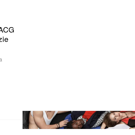
 ACG
zie
a