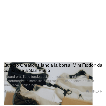
Quadro Creations lancia la borsa 'Mini Fiodor' da
collezione a San Paolo
Il brand brasiliano fonde design e meccanica industriale,
trasformando un semplice acquisto in un’esperienza artistica
immersiva in blind box.
Moda
1.1K
0
Oct 30, 2025