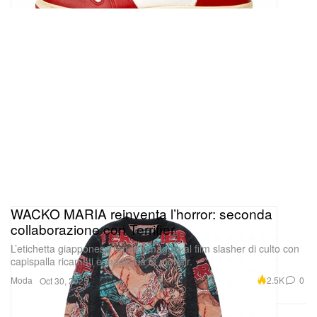
WACKO MARIA reinventa l’horror: seconda
collaborazione con Terrifier
L’etichetta giapponese rende omaggio al film slasher di culto con
capispalla ricamati e maglieria in mohair.
Moda
2.5K
0
Oct 30, 2025