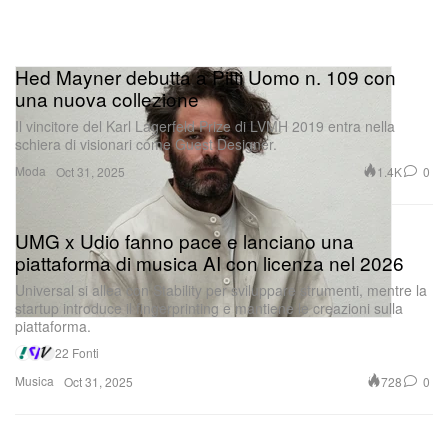
Hed Mayner debutta a Pitti Uomo n. 109 con
una nuova collezione
Il vincitore del Karl Lagerfeld Prize di LVMH 2019 entra nella
schiera di visionari come Guest Designer.
Moda
1.4K
0
Oct 31, 2025
UMG x Udio fanno pace e lanciano una
piattaforma di musica AI con licenza nel 2026
Universal si allea con Stability per sviluppare strumenti, mentre la
startup introduce il fingerprinting e mantiene le creazioni sulla
piattaforma.
22 Fonti
Musica
728
0
Oct 31, 2025