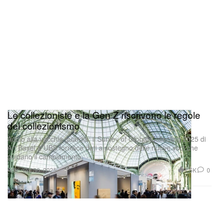
Le collezioniste e la Gen Z riscrivono le regole
del collezionismo
Addio alla vecchia guardia: il Survey of Global Collecting 2025 di
Art Basel & UBS fornisce dati a sostegno delle nuove voci che
guidano il cambiamento.
Arte
1.5K
0
Oct 30, 2025