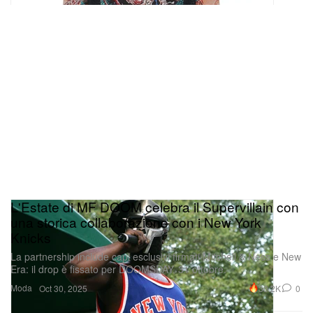
L'Estate di MF DOOM celebra il Supervillain con
una storica collaborazione con i New York
Knicks
La partnership include capi esclusivi firmati Mitchell & Ness e New
Era: il drop è fissato per DOOMSDAY, 31 ottobre.
Moda
30.2K
0
Oct 30, 2025