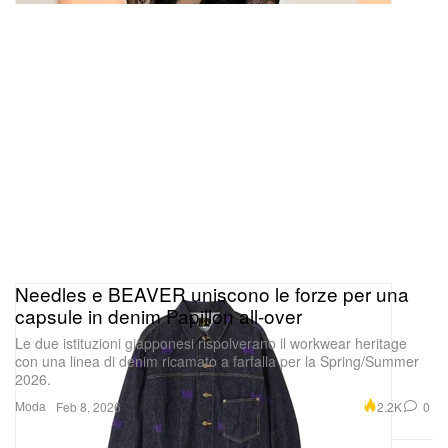
dell’Inter Miami, combinato con le sue venture
fashion di alto profilo, dimostra che rilevanza
culturale e investimenti lungimiranti possono
generare ricchezze senza precedenti ben oltre
l’ultima partita di un giocatore.
Needles e BEAVER uniscono le forze per una
capsule in denim Papillon all-over
Le due istituzioni giapponesi rispolverano il workwear heritage
con una linea di denim ricamato a farfalla per la Spring/Summer
2026.
Moda
2.2K
0
Feb 8, 2026
NASA dà il via libera agli smartphone sulle