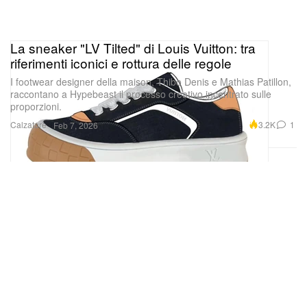
La sneaker "LV Tilted" di Louis Vuitton: tra
riferimenti iconici e rottura delle regole
I footwear designer della maison, Thibo Denis e Mathias Patillon,
raccontano a Hypebeast il processo creativo incentrato sulle
proporzioni.
Calzature
3.2K
1
Feb 7, 2026