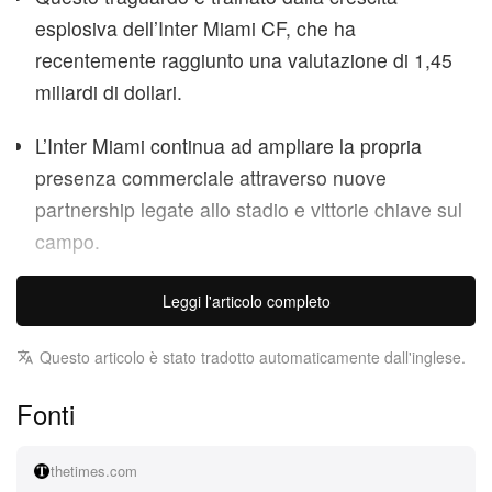
esplosiva dell’Inter Miami CF, che ha
recentemente raggiunto una valutazione di 1,45
miliardi di dollari.
L’Inter Miami continua ad ampliare la propria
presenza commerciale attraverso nuove
partnership legate allo stadio e vittorie chiave sul
campo.
David Beckham ha ufficialmente consolidato la
Leggi l'articolo completo
propria eredità anche fuori dal campo, diventando il
primo sportivo britannico a raggiungere lo status di
Questo articolo è stato tradotto automaticamente dall'inglese.
miliardario. La leggenda del Manchester United ora
Fonti
figura tra i grandi titani della finanza nel Regno
Unito, avendo raggiunto un patrimonio netto
thetimes.com
complessivo di 1,185 miliardi di sterline (circa 1,578