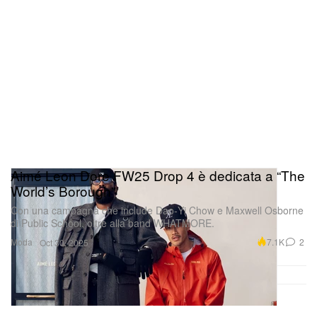
Aimé Leon Dore FW25 Drop 4 è dedicata a “The
World’s Borough”
Con una campagna che include Dao‑Yi Chow e Maxwell Osborne
di Public School, oltre alla band WHATMORE.
Moda
7.1K
2
Oct 30, 2025