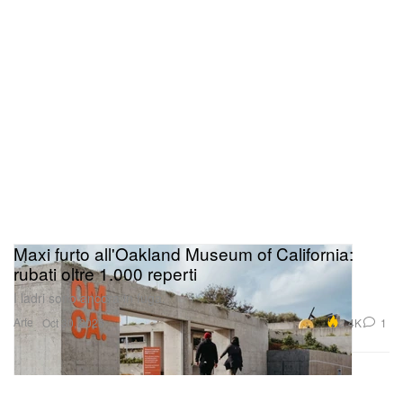
Maxi furto all'Oakland Museum of California:
rubati oltre 1.000 reperti
I ladri sono ancora in fuga.
Arte
2.4K
1
Oct 30, 2025