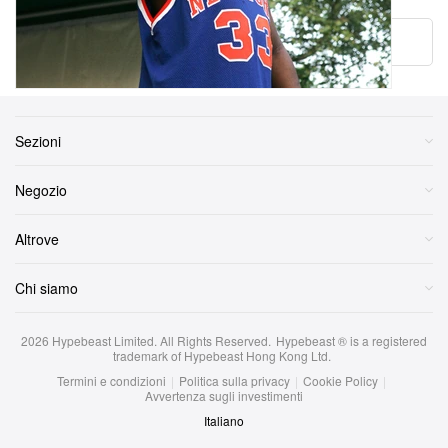
More ▾
Sezioni
Negozio
Altrove
Chi siamo
2026
Hypebeast Limited
. All Rights Reserved.
Hypebeast ® is a registered
trademark of Hypebeast Hong Kong Ltd.
Termini e condizioni
|
Politica sulla privacy
|
Cookie Policy
|
Avvertenza sugli investimenti
Italiano