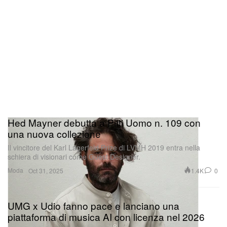
Hed Mayner debutta a Pitti Uomo n. 109 con
una nuova collezione
Il vincitore del Karl Lagerfeld Prize di LVMH 2019 entra nella
schiera di visionari come Guest Designer.
Moda
1.4K
0
Oct 31, 2025
UMG x Udio fanno pace e lanciano una
piattaforma di musica AI con licenza nel 2026