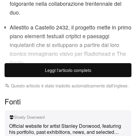
folgorante nella collaborazione trentennale del
duo.
Allestito a Castello 2432, il progetto mette in primo
piano elementi testuali criptici e paesaggi
inquietanti che si sviluppano a partire dal loro
iconico immaginario visivo per Radiohead e The
Smile.
Leggi l'articolo completo
In sintonia con l’atmosfera della Biennale di Venezia
2026, “No Go Elevator (not without no keycard)”, il
Questo articolo è stato tradotto automaticamente dall'inglese.
progetto firmato da Thom Yorke dei Radiohead e
Fonti
Stanley Donwood, inaugurerà in uno spazio
espositivo dedicato sulle Fondamenta dei Penini. La
Slowly Downward
mostra, molto attesa, sarà visitabile dal 6 maggio al
Official website for artist Stanley Donwood, featuring
7 giugno e spalancherà al pubblico le porte di un
his portfolio, past exhibitions, news, and selected