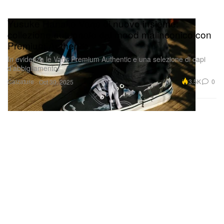
Yusuke Hanai e Vans di nuovo insieme:
collezione autunnale dal mood malinconico con
Premium Authentic
In evidenza le Vans Premium Authentic e una selezione di capi
d’abbigliamento.
Calzature
3.5K
0
Oct 30, 2025