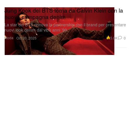
Jung Kook dei BTS torna da Calvin Klein con la
nuova campagna denim
La star dei BTS rinnova la partnership con il brand per presentare
nuovi look denim dal vibe anni ’90.
Moda
5.8K
0
Oct 30, 2025