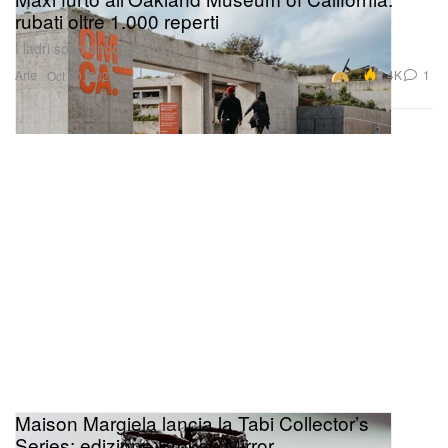
rubati oltre 1.000 reperti
I ladri sono ancora in fuga.
Arte
2.4K
1
Oct 30, 2025
Maison Margiela lancia la Tabi Collector’s
Series: edizione Broken Mirror