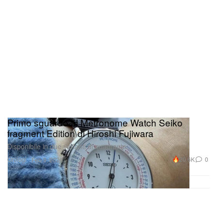
Primo sguardo al Metronome Watch Seiko
fragment Edition di Hiroshi Fujiwara
Disponibile in due varianti di quadrante.
Orologi
20.6K
0
Feb 9, 2026