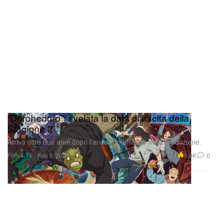
abbandona la “protezione” del packaging
discografico e proietta il loro complesso mito
collaborativo direttamente nella sfera della grande
arte contemporanea internazionale.
Castello 2432
Fondamenta dei Penini, Venezia
“Dorohedoro”: svelata la data di uscita della
Stagione 2
Arriva oltre due anni dopo l’annuncio ufficiale della produzione.
Film & TV
5.0K
0
Feb 9, 2026