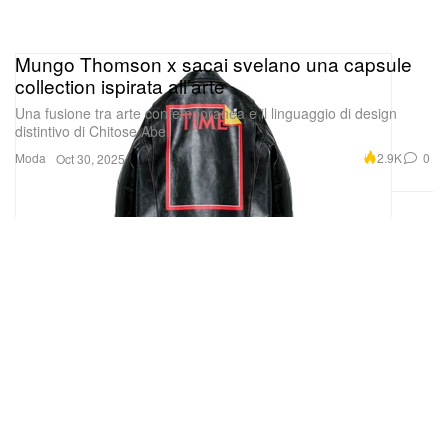
Mungo Thomson x sacai svelano una capsule
collection ispirata all’arte
Una fusione tra arte contemporanea e il linguaggio di design
distintivo di Chitose Abe.
Moda
2.9K
0
Oct 30, 2025