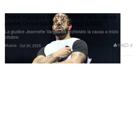
Drake impugna l’archiviazione della causa
contro Universal Music Group (UMG)
La giudice Jeannette Vargas ha archiviato la causa a inizio
ottobre.
Musica
783
0
Oct 30, 2025