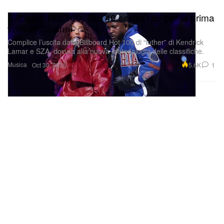
Billboard Hot 100: Top 40 senza rap per la prima
volta in 35 anni
Complice l’uscita dalla Billboard Hot 100 di “luther” di Kendrick
Lamar e SZA, dovuta alla nuova metodologia delle classifiche.
Musica
5.6K
1
Oct 30, 2025