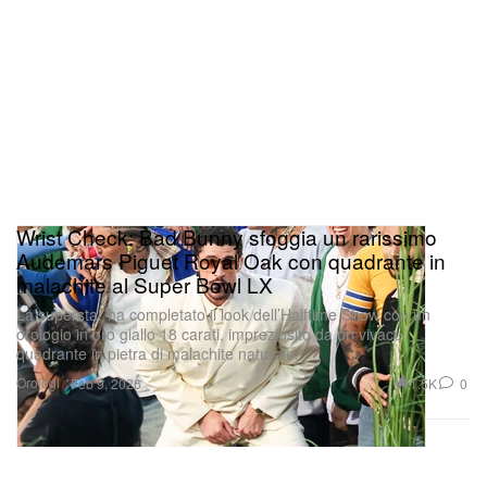
Wrist Check: Bad Bunny sfoggia un rarissimo
Audemars Piguet Royal Oak con quadrante in
malachite al Super Bowl LX
La superstar ha completato il look dell’Halftime Show con un
orologio in oro giallo 18 carati, impreziosito da un vivace
quadrante in pietra di malachite naturale.
Orologi
1.5K
0
Feb 9, 2026