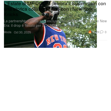
L'Estate di MF DOOM celebra il Supervillain con
una storica collaborazione con i New York
Knicks
La partnership include capi esclusivi firmati Mitchell & Ness e New
Era: il drop è fissato per DOOMSDAY, 31 ottobre.
Moda
30.2K
0
Oct 30, 2025