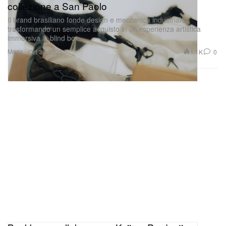
collezione a San Paolo
Il brand brasiliano fonde design e meccanica industriale,
trasformando un semplice acquisto in un’esperienza artistica
immersiva in blind box.
Moda
1.1K
0
Oct 30, 2025