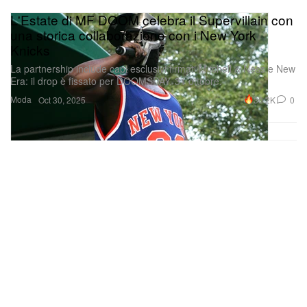
L'Estate di MF DOOM celebra il Supervillain con
una storica collaborazione con i New York
Knicks
La partnership include capi esclusivi firmati Mitchell & Ness e New
Era: il drop è fissato per DOOMSDAY, 31 ottobre.
Moda
30.2K
0
Oct 30, 2025