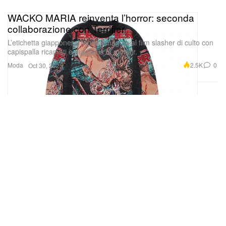
WACKO MARIA reinventa l’horror: seconda
collaborazione con Terrifier
L’etichetta giapponese rende omaggio al film slasher di culto con
capispalla ricamati e maglieria in mohair.
Moda
2.5K
0
Oct 30, 2025