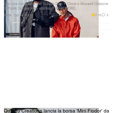
Con una campagna che include Dao‑Yi Chow e Maxwell Osborne
di Public School, oltre alla band WHATMORE.
Moda
7.1K
2
Oct 30, 2025
Quadro Creations lancia la borsa 'Mini Fiodor' da