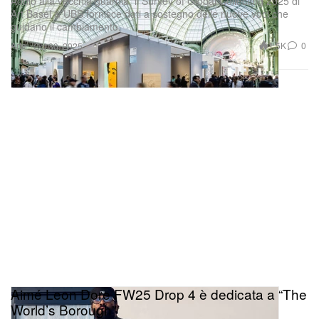
Addio alla vecchia guardia: il Survey of Global Collecting 2025 di
Art Basel & UBS fornisce dati a sostegno delle nuove voci che
guidano il cambiamento.
Arte
1.5K
0
Oct 30, 2025
Aimé Leon Dore FW25 Drop 4 è dedicata a “The
World’s Borough”