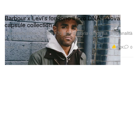
Barbour x Levi’s fondono il loro DNA: nuova
capsule collection
Una celebrazione di oltre 170 anni di storia condivisa, artigianalità
e spirito d’avventura.
Moda
6.2K
0
Oct 30, 2025