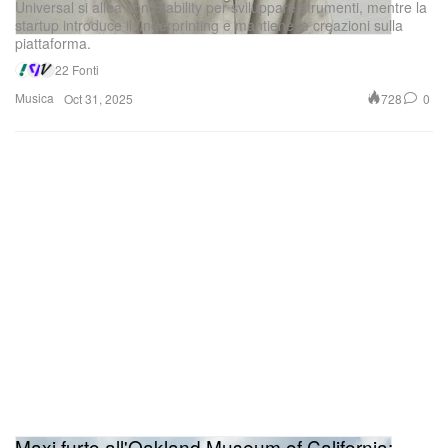
Universal si allea con Stability per sviluppare strumenti, mentre la
startup introduce il fingerprinting e mantiene le creazioni sulla
piattaforma.
22 Fonti
Musica
728
0
Oct 31, 2025
Maxi furto all'Oakland Museum of California: