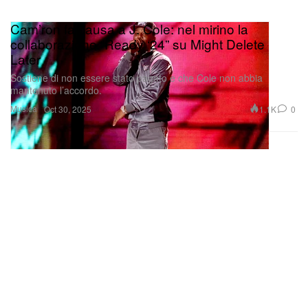
Cam’ron fa causa a J. Cole: nel mirino la
collaborazione “Ready ‘24” su Might Delete
Later
Sostiene di non essere stato pagato e che Cole non abbia
mantenuto l’accordo.
Musica
1.1K
0
Oct 30, 2025