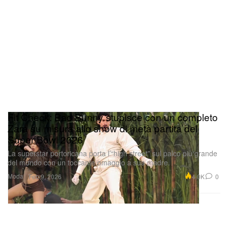
Fit Check: Bad Bunny stupisce con un completo
Zara su misura allo show di metà partita del
Super Bowl 2026
La superstar portoricana porta l’“high street” sul palco più grande
del mondo con un toccante omaggio a sua madre.
Moda
4.0K
0
Feb 9, 2026