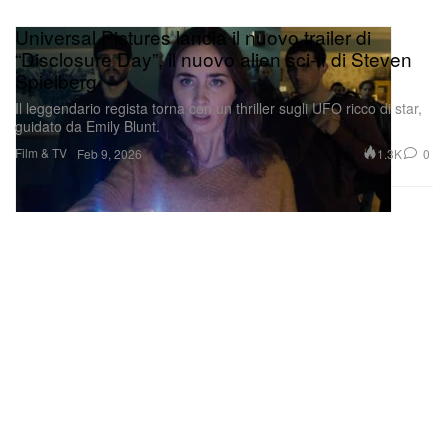
Universal Pictures lancia il nuovo trailer di
“Disclosure Day”, il nuovo alien sci‑fi di Steven
Spielberg
Il leggendario regista torna con un thriller sugli UFO ricco di star,
guidato da Emily Blunt.
Film & TV
1.3K
0
Feb 9, 2026