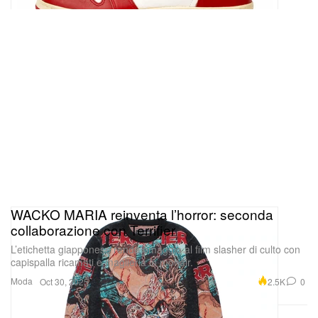
WACKO MARIA reinventa l’horror: seconda
collaborazione con Terrifier
L’etichetta giapponese rende omaggio al film slasher di culto con
capispalla ricamati e maglieria in mohair.
Moda
2.5K
0
Oct 30, 2025