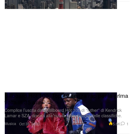
Billboard Hot 100: Top 40 senza rap per la prima
volta in 35 anni
Complice l’uscita dalla Billboard Hot 100 di “luther” di Kendrick
Lamar e SZA, dovuta alla nuova metodologia delle classifiche.
Musica
5.6K
1
Oct 30, 2025