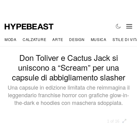
MODA
CALZATURE
ARTE
DESIGN
MUSICA
STILE DI VIT
Don Toliver e Cactus Jack si
uniscono a “Scream” per una
capsule di abbigliamento slasher
Una capsule in edizione limitata che reimmagina il
leggendario franchise horror con grafiche glow-in-
the-dark e hoodies con maschera sdoppiata.
1 of 16