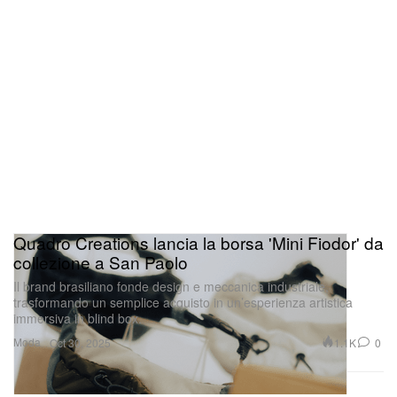
Quadro Creations lancia la borsa 'Mini Fiodor' da
collezione a San Paolo
Il brand brasiliano fonde design e meccanica industriale,
trasformando un semplice acquisto in un’esperienza artistica
immersiva in blind box.
Moda
1.1K
0
Oct 30, 2025