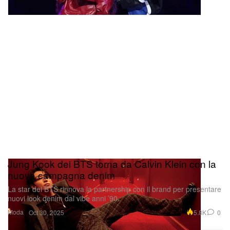
Jung Kook dei BTS torna da Calvin Klein con la
nuova campagna denim
La star dei BTS rinnova la partnership con il brand per presentare
nuovi look denim dal vibe anni ’90.
Moda
5.8K
0
Oct 30, 2025