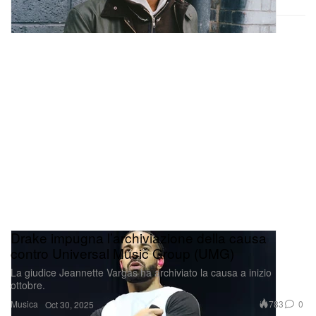
Drake impugna l’archiviazione della causa
contro Universal Music Group (UMG)
La giudice Jeannette Vargas ha archiviato la causa a inizio
ottobre.
Musica
783
0
Oct 30, 2025