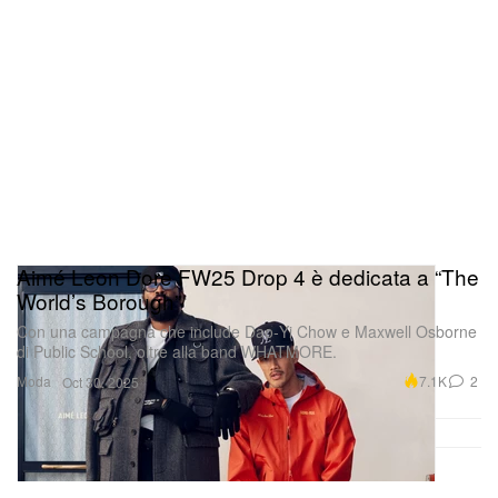
Aimé Leon Dore FW25 Drop 4 è dedicata a “The
World’s Borough”
Con una campagna che include Dao‑Yi Chow e Maxwell Osborne
di Public School, oltre alla band WHATMORE.
Moda
7.1K
2
Oct 30, 2025