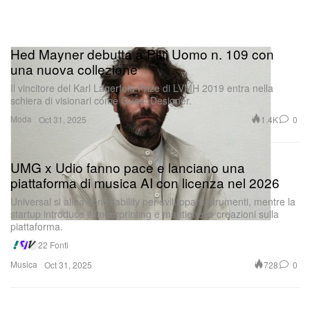
Hed Mayner debutta a Pitti Uomo n. 109 con
una nuova collezione
Il vincitore del Karl Lagerfeld Prize di LVMH 2019 entra nella
schiera di visionari come Guest Designer.
Moda
1.4K
0
Oct 31, 2025
UMG x Udio fanno pace e lanciano una
piattaforma di musica AI con licenza nel 2026
Universal si allea con Stability per sviluppare strumenti, mentre la
startup introduce il fingerprinting e mantiene le creazioni sulla
piattaforma.
22 Fonti
Musica
728
0
Oct 31, 2025