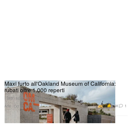
Maxi furto all'Oakland Museum of California:
rubati oltre 1.000 reperti
I ladri sono ancora in fuga.
Arte
2.4K
1
Oct 30, 2025