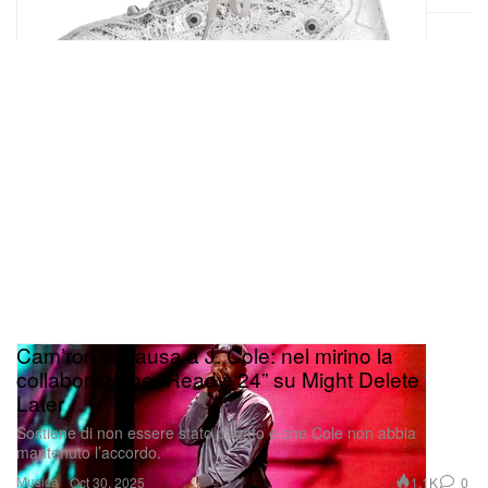
Cam’ron fa causa a J. Cole: nel mirino la
collaborazione “Ready ‘24” su Might Delete
Later
Sostiene di non essere stato pagato e che Cole non abbia
mantenuto l’accordo.
Musica
1.1K
0
Oct 30, 2025