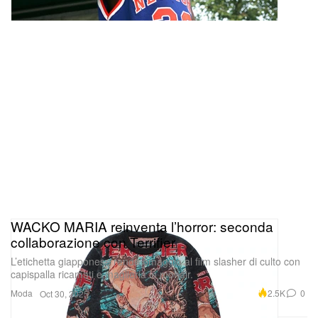
WACKO MARIA reinventa l’horror: seconda
collaborazione con Terrifier
L’etichetta giapponese rende omaggio al film slasher di culto con
capispalla ricamati e maglieria in mohair.
Moda
2.5K
0
Oct 30, 2025