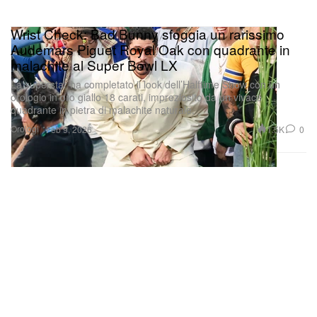
Wrist Check: Bad Bunny sfoggia un rarissimo
Audemars Piguet Royal Oak con quadrante in
malachite al Super Bowl LX
La superstar ha completato il look dell’Halftime Show con un
orologio in oro giallo 18 carati, impreziosito da un vivace
quadrante in pietra di malachite naturale.
Orologi
1.5K
0
Feb 9, 2026