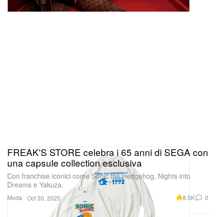
FREAK'S STORE celebra i 65 anni di SEGA con
una capsule collection esclusiva
Con franchise iconici come Sonic the Hedgehog, Nights into
Dreams e Yakuza.
Moda
8.5K
0
Oct 30, 2025