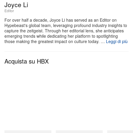
Joyce Li
punto focale della collezione, spezzando la
Editor
maschera di Ghostface lungo la cucitura centrale
For over half a decade, Joyce Li has served as an Editor on
per ricomporre il volto quando la zip è
Hypebeast's global team, leveraging profound industry insights to
capture the zeitgeist. Through her editorial lens, she anticipates
completamente chiusa. A completare il drop, la
emerging trends while dedicating her platform to spotlighting
those making the greatest impact on culture today. …
Leggi di più
collezione propone cappellini neri ricamati—
disponibili sia in versione standard sia con finitura
glow-in-the-dark—e una coperta grafica dal mood
Acquista su HBX
teatrale, completamente inondata da schizzi di
sangue rosso e artwork di pugnali metallici.
La collezione Don Toliver x Scream x Cactus Jack è
al momento disponibile in pre-order esclusivamente
tramite il
webstore ufficiale di Don Toliver
.