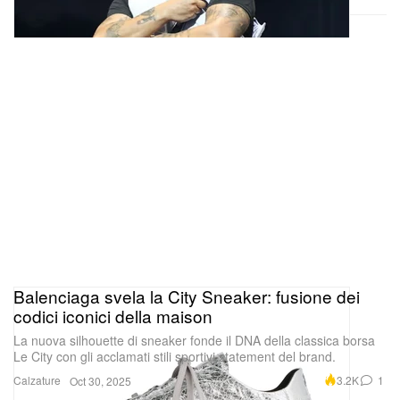
Balenciaga svela la City Sneaker: fusione dei
codici iconici della maison
La nuova silhouette di sneaker fonde il DNA della classica borsa
Le City con gli acclamati stili sportivi statement del brand.
Calzature
3.2K
1
Oct 30, 2025