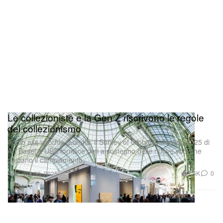
Le collezioniste e la Gen Z riscrivono le regole
del collezionismo
Addio alla vecchia guardia: il Survey of Global Collecting 2025 di
Art Basel & UBS fornisce dati a sostegno delle nuove voci che
guidano il cambiamento.
Arte
1.5K
0
Oct 30, 2025