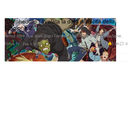
“Dorohedoro”: svelata la data di uscita della
Stagione 2
Arriva oltre due anni dopo l’annuncio ufficiale della produzione.
Film & TV
5.0K
0
Feb 9, 2026