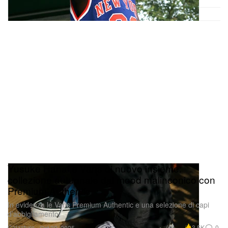
Yusuke Hanai e Vans di nuovo insieme:
collezione autunnale dal mood malinconico con
Premium Authentic
In evidenza le Vans Premium Authentic e una selezione di capi
d’abbigliamento.
Calzature
3.5K
0
Oct 30, 2025