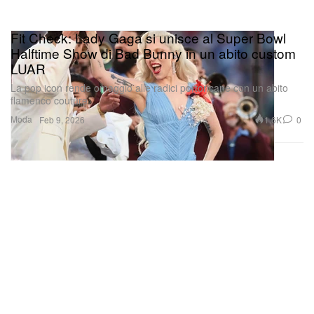
Fit Check: Lady Gaga si unisce al Super Bowl
Halftime Show di Bad Bunny in un abito custom
LUAR
La pop icon rende omaggio alle radici portoricane con un abito
flamenco couture.
Moda
1.6K
0
Feb 9, 2026