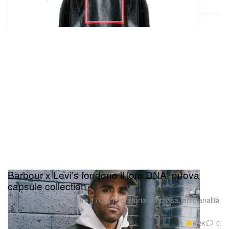
Barbour x Levi’s fondono il loro DNA: nuova
capsule collection
Una celebrazione di oltre 170 anni di storia condivisa, artigianalità
e spirito d’avventura.
Moda
6.2K
0
Oct 30, 2025