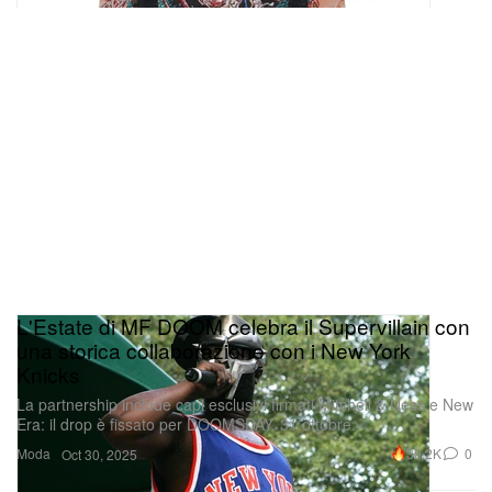
L'Estate di MF DOOM celebra il Supervillain con
una storica collaborazione con i New York
Knicks
La partnership include capi esclusivi firmati Mitchell & Ness e New
Era: il drop è fissato per DOOMSDAY, 31 ottobre.
Moda
30.2K
0
Oct 30, 2025