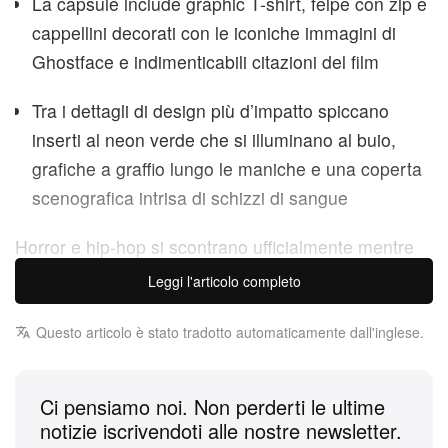
La capsule include graphic T-shirt, felpe con zip e
cappellini decorati con le iconiche immagini di
Ghostface e indimenticabili citazioni del film
Tra i dettagli di design più d’impatto spiccano
inserti al neon verde che si illuminano al buio,
grafiche a graffio lungo le maniche e una coperta
scenografica intrisa di schizzi di sangue
Horror e hip-hop si scontrano ufficialmente mentre
Don Toliver e l’etichetta Cactus Jack di Travis Scott
Leggi l'articolo completo
presentano una capsule collection di abbigliamento
in edizione limitata in collaborazione con il
Questo articolo è stato tradotto automaticamente dall'inglese.
leggendario franchise slasher Scream.
Ci pensiamo noi. Non perderti le ultime
Rileggendo uno dei franchise più riconoscibili del
notizie iscrivendoti alle nostre newsletter.
cinema attraverso la lente cupa e street