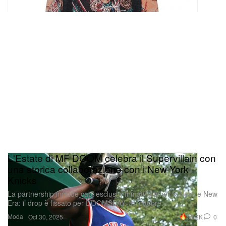
L'Estate di MF DOOM celebra il Supervillain con
una storica collaborazione con i New York
Knicks
La partnership include capi esclusivi firmati Mitchell & Ness e New
Era: il drop è fissato per DOOMSDAY, 31 ottobre.
Moda
30.2K
0
Oct 30, 2025