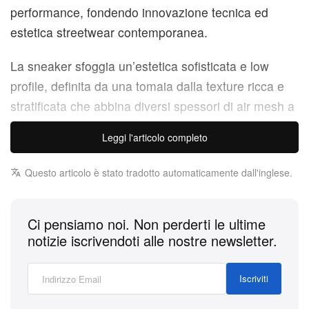
performance, fondendo innovazione tecnica ed
estetica streetwear contemporanea.
La sneaker sfoggia un’estetica sofisticata e low
profile, definita da una tomaia dalla texture ricca e
stratificata che abbina diversi spessori di air mesh a
essenziali rivestimenti sintetici lisci. Impunture
Leggi l'articolo completo
decorative attraversano i pannelli laterali,
aggiungendo un tocco raffinato e artigianale alla
Questo articolo è stato tradotto automaticamente dall'inglese.
palette industriale in “Graphite Grey” e nero.
Sul piano funzionale, il modello Hypersync adotta
Ci pensiamo noi. Non perderti le ultime
notizie iscrivendoti alle nostre newsletter.
una struttura della suola derivata dalla scarpa da
wrestling Snapdown, abbinata a una soletta
aggiornata per offrire un comfort superiore nell’uso
Iscriviti
quotidiano. La finitura monocromatica grigio e nero