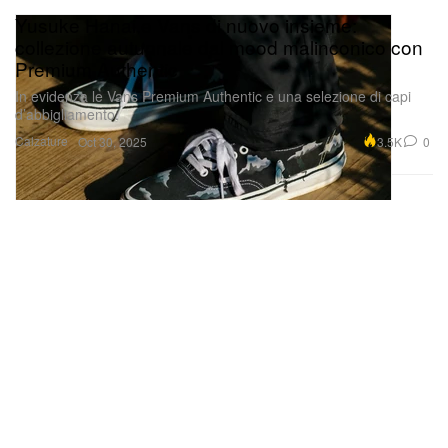
Yusuke Hanai e Vans di nuovo insieme:
collezione autunnale dal mood malinconico con
Premium Authentic
In evidenza le Vans Premium Authentic e una selezione di capi
d’abbigliamento.
Calzature
3.5K
0
Oct 30, 2025