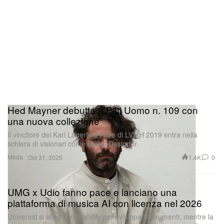
Hed Mayner debutta a Pitti Uomo n. 109 con
una nuova collezione
Il vincitore del Karl Lagerfeld Prize di LVMH 2019 entra nella
schiera di visionari come Guest Designer.
Moda
1.4K
0
Oct 31, 2025
UMG x Udio fanno pace e lanciano una
piattaforma di musica AI con licenza nel 2026
Universal si allea con Stability per sviluppare strumenti, mentre la