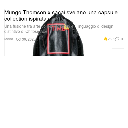
Mungo Thomson x sacai svelano una capsule
collection ispirata all’arte
Una fusione tra arte contemporanea e il linguaggio di design
distintivo di Chitose Abe.
Moda
2.9K
0
Oct 30, 2025