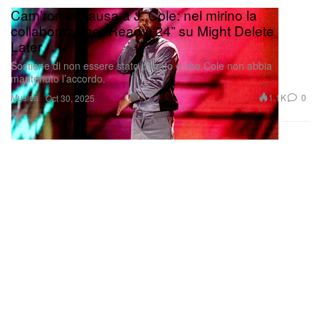
Cam’ron fa causa a J. Cole: nel mirino la
collaborazione “Ready ‘24” su Might Delete
Later
Sostiene di non essere stato pagato e che Cole non abbia
mantenuto l’accordo.
Musica
1.1K
0
Oct 30, 2025