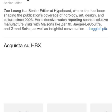
Senior Editor
Zoe Leung is a Senior Editor at Hypebeast, where she has been
shaping the publication’s coverage of horology, art, design, and
culture since 2023. Her extensive watch reporting spans exclusive
manufacture visits with Maisons like Zenith, Jaeger-LeCoultre,
and Grand Seiko, as well as insightful conversation…
Leggi di più
Acquista su HBX
INITIAL
Puma
INITIAL