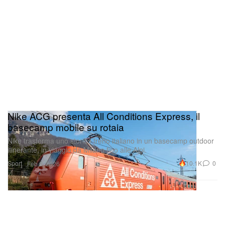
Nike ACG presenta All Conditions Express, il
basecamp mobile su rotaia
Nike trasforma uno storico treno italiano in un basecamp outdoor
itinerante, in viaggio da Milano fino alle Alpi.
Sport
10.1K
0
Feb 8, 2026