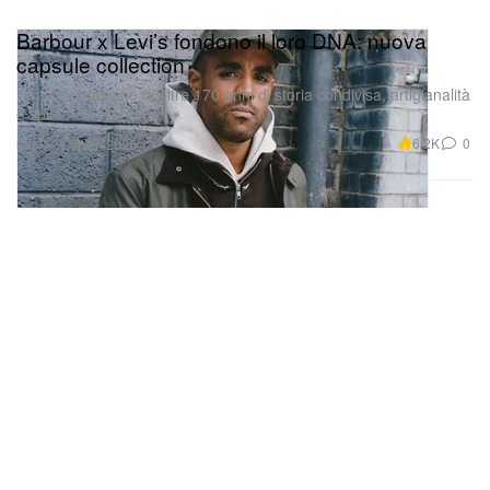
Barbour x Levi’s fondono il loro DNA: nuova
capsule collection
Una celebrazione di oltre 170 anni di storia condivisa, artigianalità
e spirito d’avventura.
Moda
6.2K
0
Oct 30, 2025