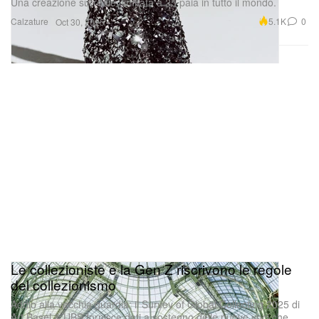
Una creazione surreale, limitata a 25 paia in tutto il mondo.
Calzature
5.1K
0
Oct 30, 2025
Le collezioniste e la Gen Z riscrivono le regole
del collezionismo
Addio alla vecchia guardia: il Survey of Global Collecting 2025 di
Art Basel & UBS fornisce dati a sostegno delle nuove voci che