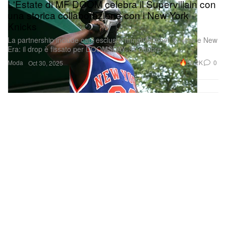
L'Estate di MF DOOM celebra il Supervillain con
una storica collaborazione con i New York
Knicks
La partnership include capi esclusivi firmati Mitchell & Ness e New
Era: il drop è fissato per DOOMSDAY, 31 ottobre.
Moda
30.2K
0
Oct 30, 2025