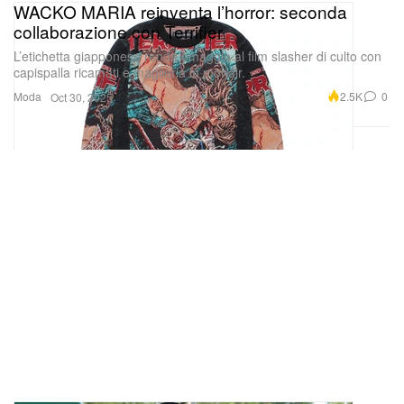
WACKO MARIA reinventa l’horror: seconda
collaborazione con Terrifier
L’etichetta giapponese rende omaggio al film slasher di culto con
capispalla ricamati e maglieria in mohair.
Moda
2.5K
0
Oct 30, 2025