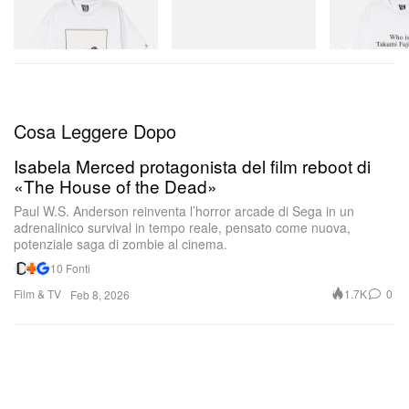
Billionaire Boys Club X Initial
H-Street Once-A-Year
Billionaire Boys 
D Cotton T-Shirt 2
D Cotton T-Shirt
Acquista ora
Acquista ora
Acquista ora
Cosa Leggere Dopo
Isabela Merced protagonista del film reboot di
«The House of the Dead»
Paul W.S. Anderson reinventa l’horror arcade di Sega in un
adrenalinico survival in tempo reale, pensato come nuova,
potenziale saga di zombie al cinema.
10 Fonti
Film & TV
1.7K
0
Feb 8, 2026