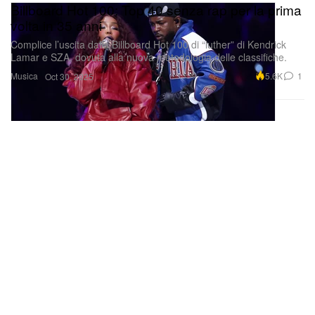
Billboard Hot 100: Top 40 senza rap per la prima
volta in 35 anni
Complice l’uscita dalla Billboard Hot 100 di “luther” di Kendrick
Lamar e SZA, dovuta alla nuova metodologia delle classifiche.
Musica
5.6K
1
Oct 30, 2025