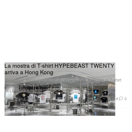
La mostra di T-shirt HYPEBEAST TWENTY
arriva a Hong Kong
Hypebeast festeggia vent’anni con una mostra curata di T-shirt
firmate da artisti di fama mondiale negli spazi di
BELOWGROUND.
Moda
1.1K
0
Feb 8, 2026