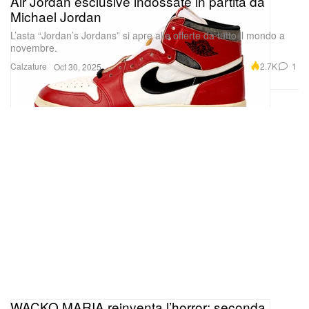
Air Jordan esclusive indossate in partita da
Michael Jordan
L’asta “Jordan’s Jordans” si apre alle offerte da tutto il mondo a
novembre.
Calzature
2.7K
1
Oct 30, 2025
WACKO MARIA reinventa l’horror: seconda