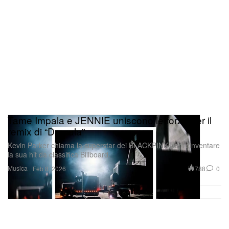
Tame Impala e JENNIE uniscono le forze per il
remix di “Dracula”
Kevin Parker chiama la superstar dei BLACKPINK per reinventare
la sua hit da classifica Billboard.
Musica
788
0
Feb 8, 2026