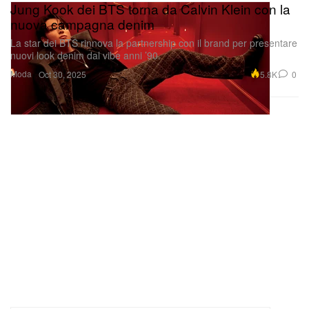
Jung Kook dei BTS torna da Calvin Klein con la
nuova campagna denim
La star dei BTS rinnova la partnership con il brand per presentare
nuovi look denim dal vibe anni ’90.
Moda
5.8K
0
Oct 30, 2025