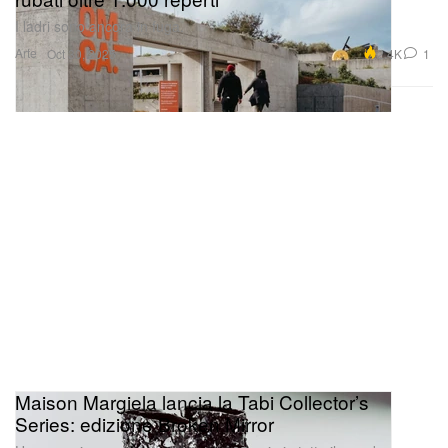
I ladri sono ancora in fuga.
Arte
2.4K
1
Oct 30, 2025
Maison Margiela lancia la Tabi Collector’s
Series: edizione Broken Mirror