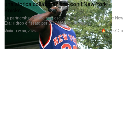
una storica collaborazione con i New York
Knicks
La partnership include capi esclusivi firmati Mitchell & Ness e New
Era: il drop è fissato per DOOMSDAY, 31 ottobre.
Moda
30.2K
0
Oct 30, 2025