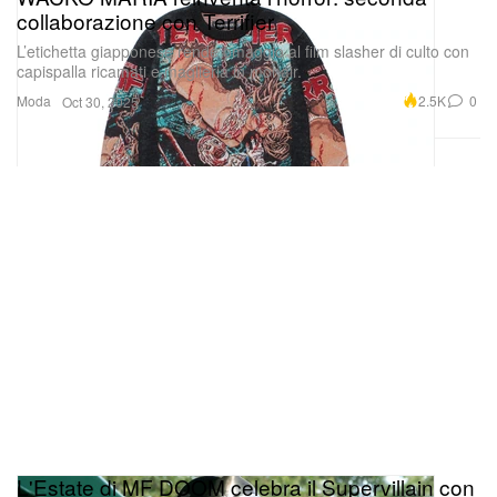
collaborazione con Terrifier
L’etichetta giapponese rende omaggio al film slasher di culto con
capispalla ricamati e maglieria in mohair.
Moda
2.5K
0
Oct 30, 2025
L'Estate di MF DOOM celebra il Supervillain con