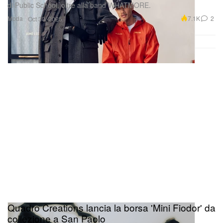
di Public School, oltre alla band WHATMORE.
Moda
7.1K
2
Oct 30, 2025
Quadro Creations lancia la borsa 'Mini Fiodor' da
collezione a San Paolo