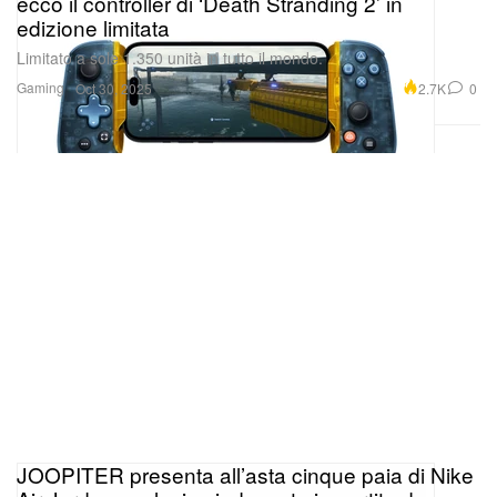
ecco il controller di ‘Death Stranding 2’ in
edizione limitata
Limitato a sole 1.350 unità in tutto il mondo.
Gaming
2.7K
0
Oct 30, 2025
JOOPITER presenta all’asta cinque paia di Nike