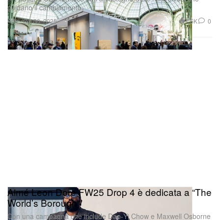
guidano il cambiamento.
Arte
1.5K
0
Oct 30, 2025
Aimé Leon Dore FW25 Drop 4 è dedicata a “The
World’s Borough”
Con una campagna che include Dao‑Yi Chow e Maxwell Osborne