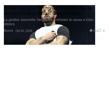
Drake impugna l’archiviazione della causa
contro Universal Music Group (UMG)
La giudice Jeannette Vargas ha archiviato la causa a inizio
ottobre.
Musica
783
0
Oct 30, 2025