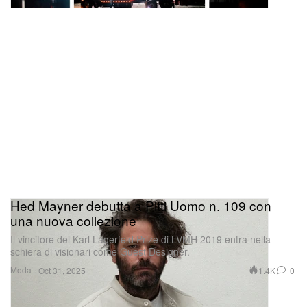
Hed Mayner debutta a Pitti Uomo n. 109 con
una nuova collezione
Il vincitore del Karl Lagerfeld Prize di LVMH 2019 entra nella
schiera di visionari come Guest Designer.
Moda
1.4K
0
Oct 31, 2025