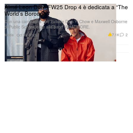
Aimé Leon Dore FW25 Drop 4 è dedicata a “The
World’s Borough”
Con una campagna che include Dao‑Yi Chow e Maxwell Osborne
di Public School, oltre alla band WHATMORE.
Moda
7.1K
2
Oct 30, 2025