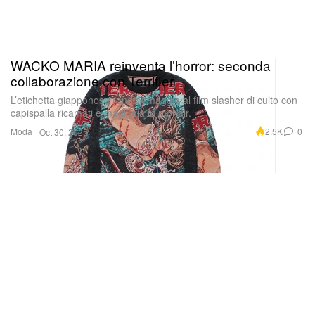
WACKO MARIA reinventa l’horror: seconda
collaborazione con Terrifier
L’etichetta giapponese rende omaggio al film slasher di culto con
capispalla ricamati e maglieria in mohair.
Moda
2.5K
0
Oct 30, 2025