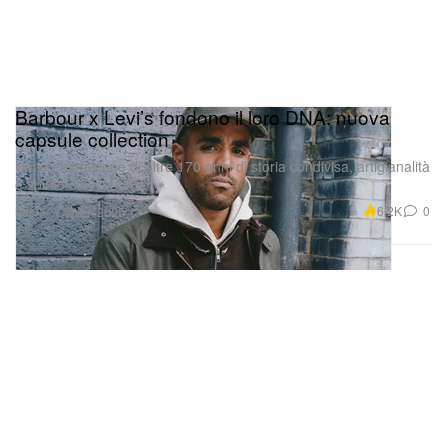
Barbour x Levi’s fondono il loro DNA: nuova
capsule collection
Una celebrazione di oltre 170 anni di storia condivisa, artigianalità
e spirito d’avventura.
Moda
6.2K
0
Oct 30, 2025