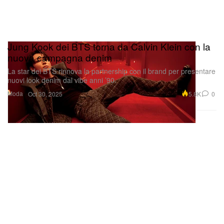
Jung Kook dei BTS torna da Calvin Klein con la
nuova campagna denim
La star dei BTS rinnova la partnership con il brand per presentare
nuovi look denim dal vibe anni ’90.
Moda
5.8K
0
Oct 30, 2025