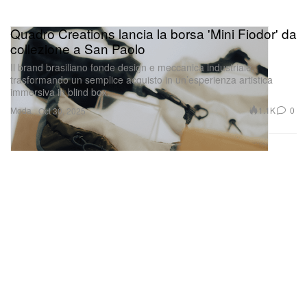
Quadro Creations lancia la borsa 'Mini Fiodor' da
collezione a San Paolo
Il brand brasiliano fonde design e meccanica industriale,
trasformando un semplice acquisto in un’esperienza artistica
immersiva in blind box.
Moda
1.1K
0
Oct 30, 2025