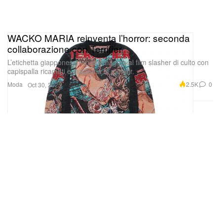
WACKO MARIA reinventa l’horror: seconda
collaborazione con Terrifier
L’etichetta giapponese rende omaggio al film slasher di culto con
capispalla ricamati e maglieria in mohair.
Moda
2.5K
0
Oct 30, 2025