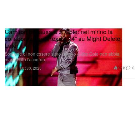
Cam’ron fa causa a J. Cole: nel mirino la
collaborazione “Ready ‘24” su Might Delete
Later
Sostiene di non essere stato pagato e che Cole non abbia
mantenuto l’accordo.
Musica
1.1K
0
Oct 30, 2025