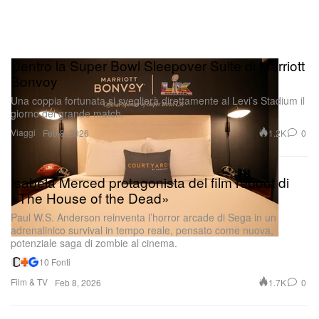
Dentro la Super Bowl Sleepover Suite di Marriott
Bonvoy
Una coppia fortunata si sveglierà direttamente al Levi’s Stadium il
giorno del grande match.
Viaggi
1.2K
0
Feb 8, 2026
Isabela Merced protagonista del film reboot di
«The House of the Dead»
Paul W.S. Anderson reinventa l’horror arcade di Sega in un
adrenalinico survival in tempo reale, pensato come nuova,
potenziale saga di zombie al cinema.
10 Fonti
Film & TV
1.7K
0
Feb 8, 2026