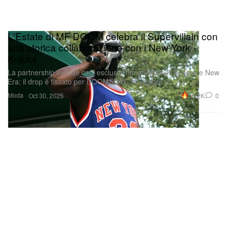
L'Estate di MF DOOM celebra il Supervillain con
una storica collaborazione con i New York
Knicks
La partnership include capi esclusivi firmati Mitchell & Ness e New
Era: il drop è fissato per DOOMSDAY, 31 ottobre.
Moda
30.2K
0
Oct 30, 2025