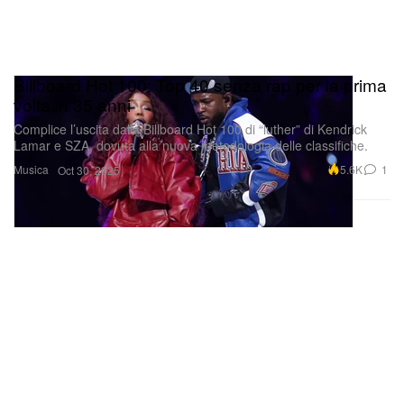
Billboard Hot 100: Top 40 senza rap per la prima
volta in 35 anni
Complice l’uscita dalla Billboard Hot 100 di “luther” di Kendrick
Lamar e SZA, dovuta alla nuova metodologia delle classifiche.
Musica
5.6K
1
Oct 30, 2025