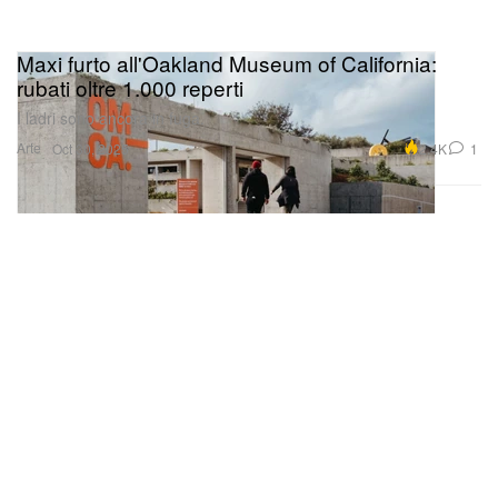
Maxi furto all'Oakland Museum of California:
rubati oltre 1.000 reperti
I ladri sono ancora in fuga.
Arte
2.4K
1
Oct 30, 2025