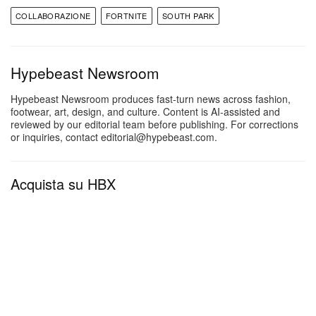
deltaplano “Imaginationland Airship” come
COLLABORAZIONE
FORTNITE
SOUTH PARK
ricompensa finale.
Hypebeast Newsroom
L’evento “Born in Chaos” è già live e durerà fino al 5
febbraio, offrendo ai giocatori poco meno di un
Hypebeast Newsroom produces fast-turn news across fashion,
footwear, art, design, and culture. Content is AI-assisted and
mese per assicurarsi tutte le ricompense esclusive.
reviewed by our editorial team before publishing. For corrections
or inquiries, contact editorial@hypebeast.com.
Acquista su HBX