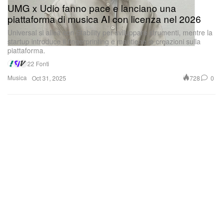
UMG x Udio fanno pace e lanciano una
piattaforma di musica AI con licenza nel 2026
Universal si allea con Stability per sviluppare strumenti, mentre la
startup introduce il fingerprinting e mantiene le creazioni sulla
piattaforma.
22 Fonti
Musica
728
0
Oct 31, 2025