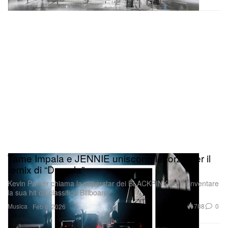
Tame Impala e JENNIE uniscono le forze per il
remix di “Dracula”
Kevin Parker chiama la superstar dei BLACKPINK per reinventare
la sua hit da classifica Billboard.
Musica
788
0
Feb 8, 2026