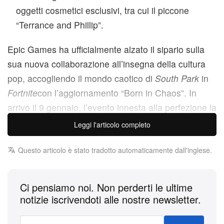
oggetti cosmetici esclusivi, tra cui il piccone
“Terrance and Phillip”.
Epic Games ha ufficialmente alzato il sipario sulla
sua nuova collaborazione all’insegna della cultura
pop, accogliendo il mondo caotico di
South Park
in
Fortnite
con l’aggiornamento “Born in Chaos”. In
arrivo il 9 gennaio, l’evento innesta alla perfezione la
verve satirica della serie nel meta, offrendo ai
Leggi l'articolo completo
giocatori un mix di nuove skin, oggetti di gioco e
modifiche alla mappa che rendono omaggio alla
Questo articolo è stato tradotto automaticamente dall'inglese.
longeva serie animata.
Ci pensiamo noi. Non perderti le ultime
L’aggiornamento introduce una serie di oggetti mitici
notizie iscrivendoti alle nostre newsletter.
che stravolgono il gameplay e affondano le radici nel
lore della serie. I giocatori possono ora controllare la