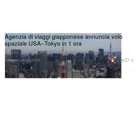
Agenzia di viaggi giapponese annuncia volo
spaziale USA–Tokyo in 1 ora
Prezzo: circa 657.000 dollari per andata e ritorno.
Viaggi
18.8K
0
Oct 30, 2025