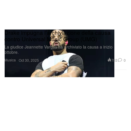
Drake impugna l’archiviazione della causa
contro Universal Music Group (UMG)
La giudice Jeannette Vargas ha archiviato la causa a inizio
ottobre.
Musica
783
0
Oct 30, 2025