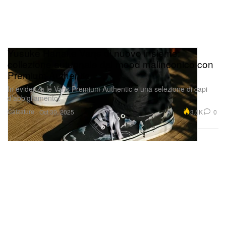
Yusuke Hanai e Vans di nuovo insieme:
collezione autunnale dal mood malinconico con
Premium Authentic
In evidenza le Vans Premium Authentic e una selezione di capi
d’abbigliamento.
Calzature
3.5K
0
Oct 30, 2025