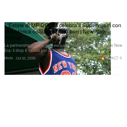
L'Estate di MF DOOM celebra il Supervillain con
una storica collaborazione con i New York
Knicks
La partnership include capi esclusivi firmati Mitchell & Ness e New
Era: il drop è fissato per DOOMSDAY, 31 ottobre.
Moda
30.2K
0
Oct 30, 2025