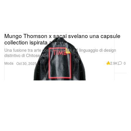
Mungo Thomson x sacai svelano una capsule
collection ispirata all’arte
Una fusione tra arte contemporanea e il linguaggio di design
distintivo di Chitose Abe.
Moda
2.9K
0
Oct 30, 2025