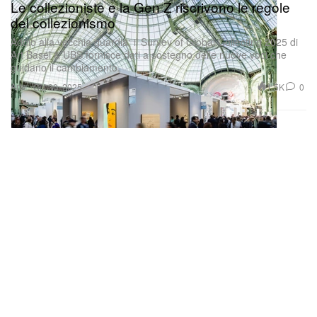
Le collezioniste e la Gen Z riscrivono le regole
del collezionismo
Addio alla vecchia guardia: il Survey of Global Collecting 2025 di
Art Basel & UBS fornisce dati a sostegno delle nuove voci che
guidano il cambiamento.
Arte
1.5K
0
Oct 30, 2025