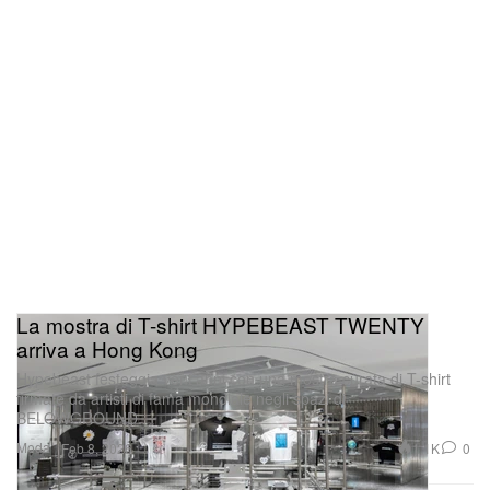
La mostra di T-shirt HYPEBEAST TWENTY
arriva a Hong Kong
Hypebeast festeggia vent’anni con una mostra curata di T-shirt
firmate da artisti di fama mondiale negli spazi di
BELOWGROUND.
Moda
1.1K
0
Feb 8, 2026