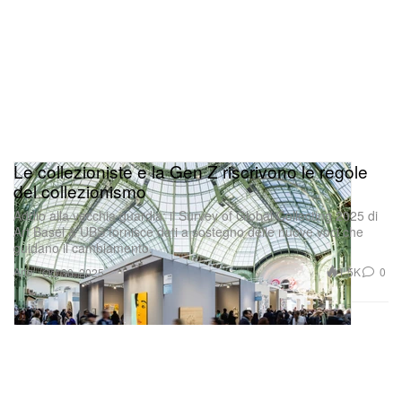
Le collezioniste e la Gen Z riscrivono le regole
del collezionismo
Addio alla vecchia guardia: il Survey of Global Collecting 2025 di
Art Basel & UBS fornisce dati a sostegno delle nuove voci che
guidano il cambiamento.
Arte
1.5K
0
Oct 30, 2025
Parliamo pure di “quel duo di cui non sapevi di aver
bisogno”.
Lisa nominata guest designer di KITH