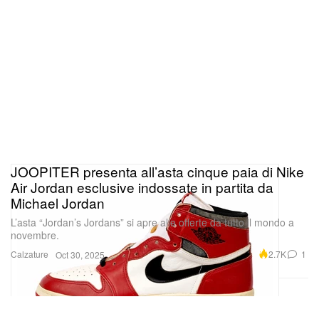
JOOPITER presenta all’asta cinque paia di Nike
Anzi, scusate, Kenneth Blume. Dopo un 2025
Air Jordan esclusive indossate in partita da
Michael Jordan
importante – segnato soprattutto dai suoi contributi
L’asta “Jordan’s Jordans” si apre alle offerte da tutto il mondo a
all’acclamatissimo album dei Geese, nominato ai
novembre.
Grammy,
Getting Killed,
oltre che a
Mausoleum
dei
Calzature
2.7K
1
Oct 30, 2025
Provoker – il producer straordinario continua ad
allargare la propria discografia, continuando al
contempo a sostenere i musicisti emergenti. Blume