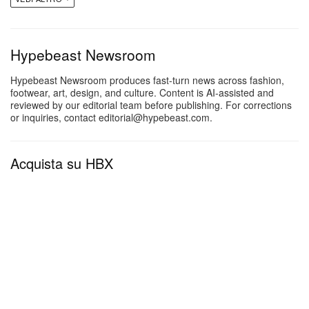
Il rap underground domina la lineup di
Rolling Loud
Hypebeast Newsroom
Hypebeast Newsroom produces fast-turn news across fashion,
footwear, art, design, and culture. Content is AI-assisted and
reviewed by our editorial team before publishing. For corrections
or inquiries, contact editorial@hypebeast.com.
Acquista su HBX
Guarda questo post su Instagram