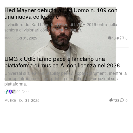
Hed Mayner debutta a Pitti Uomo n. 109 con
una nuova collezione
Il vincitore del Karl Lagerfeld Prize di LVMH 2019 entra nella
schiera di visionari come Guest Designer.
Moda
1.4K
0
Oct 31, 2025
Guarda questo post su Instagram
UMG x Udio fanno pace e lanciano una
piattaforma di musica AI con licenza nel 2026
Universal si allea con Stability per sviluppare strumenti, mentre la
startup introduce il fingerprinting e mantiene le creazioni sulla
piattaforma.
22 Fonti
Musica
728
0
Oct 31, 2025