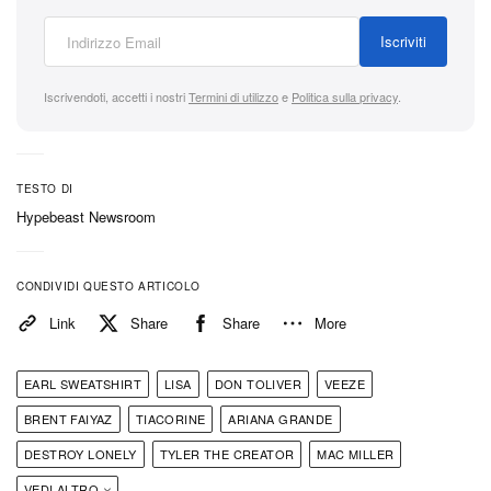
Qui sotto trovi la playlist mensile completa, e a
seguire tutti gli highlight della settimana.
Iscriviti
Iscrivendoti, accetti i nostri
Termini di utilizzo
e
Politica sulla privacy
.
TESTO DI
Hypebeast Newsroom
CONDIVIDI QUESTO ARTICOLO
Link
Share
Share
More
EARL SWEATSHIRT
LISA
DON TOLIVER
VEEZE
BRENT FAIYAZ
TIACORINE
ARIANA GRANDE
DESTROY LONELY
TYLER THE CREATOR
MAC MILLER
VEDI ALTRO