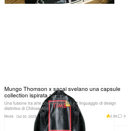
Aggiunto alla playlist: “One of Them
Mungo Thomson x sacai svelano una capsule
collection ispirata all’arte
Ones” – Veeze, Lil Baby, Rylo
Una fusione tra arte contemporanea e il linguaggio di design
Rodriguez
distintivo di Chitose Abe.
Moda
2.9K
0
Oct 30, 2025