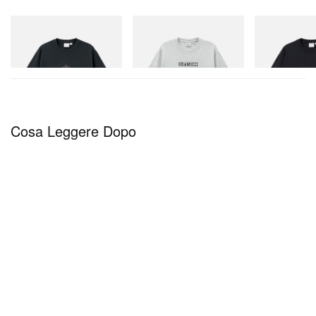
Gramicci
Gramicci
Gramicci
Flame Tee
Yosemite Valley Tee
One Point Logo
Acquista ora
Acquista ora
Acquista ora
Cosa Leggere Dopo
Un post condiviso da Rolling Loud (@rollingloud)
A inizio settimana ha iniziato a circolare una clip di
un’intervista a Kendall Jenner in cui dice di essere
“annoiata” dallo stato attuale del rap. Ebbene,
Kendall, ti inviterei a guardare dalla seconda alla
quinta riga di ogni giornata della lineup di Rolling
Loud. Svelato mercoledì, l’unico Rolling Loud