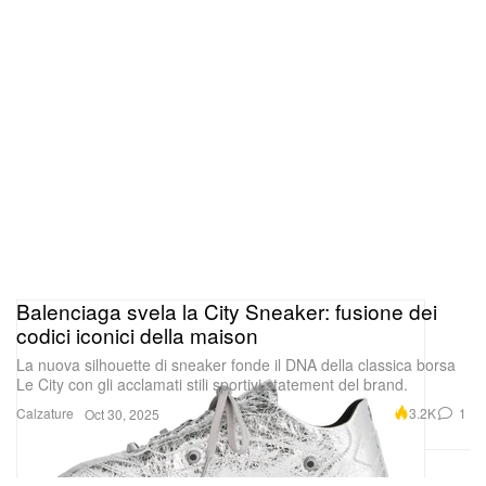
“Disc 2 – Track 2”, che lascia intuire un possibile
formato su doppio disco. Per ora, nessun altro
dettaglio.
Balenciaga svela la City Sneaker: fusione dei
codici iconici della maison
La nuova silhouette di sneaker fonde il DNA della classica borsa
Le City con gli acclamati stili sportivi statement del brand.
Calzature
3.2K
1
Oct 30, 2025
Lexa Gates cammina su una ruota per
10 ore prima dell’uscita dell’album