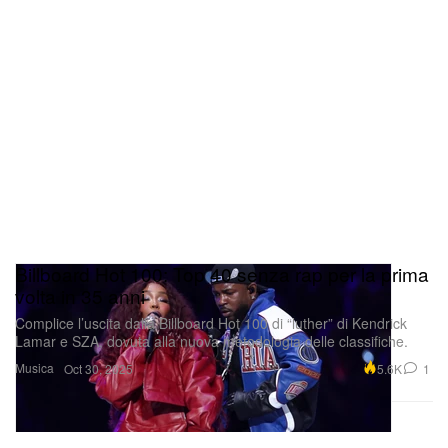
“INFATUATION”, che porta dietro le quinte di una
cucina di ristorante.
Il nuovo album di Mitski parlerà tutto
del suo gatto
Billboard Hot 100: Top 40 senza rap per la prima
volta in 35 anni
Complice l’uscita dalla Billboard Hot 100 di “luther” di Kendrick
Lamar e SZA, dovuta alla nuova metodologia delle classifiche.
Musica
5.6K
1
Oct 30, 2025
Qui il meglio è citare direttamente il comunicato