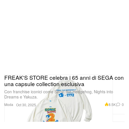
FREAK'S STORE celebra i 65 anni di SEGA con
una capsule collection esclusiva
Con franchise iconici come Sonic the Hedgehog, Nights into
Dreams e Yakuza.
evilgiane va solo strumentale in
Giane
Moda
8.5K
0
Oct 30, 2025
2