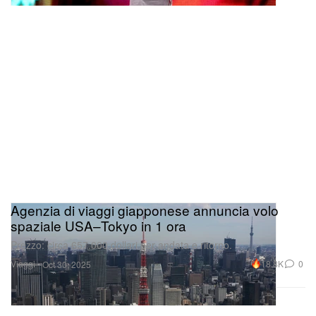
Nuovo visual: “INFATUATION” – Earl
Sweatshirt
Agenzia di viaggi giapponese annuncia volo
spaziale USA–Tokyo in 1 ora
Prezzo: circa 657.000 dollari per andata e ritorno.
Viaggi
18.8K
0
Oct 30, 2025
Earl Sweatshirt continua la sua serie di visual per
Live Laugh Love
, presentandone uno nuovo per