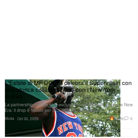
tutta la tracklist. A inaugurare il filone dei singoli di
lancio arriva “Reclusive”.
esce finalmente
Don’t Be Dumb
L'Estate di MF DOOM celebra il Supervillain con
una storica collaborazione con i New York
Knicks
La partnership include capi esclusivi firmati Mitchell & Ness e New
Era: il drop è fissato per DOOMSDAY, 31 ottobre.
Moda
30.2K
0
Oct 30, 2025
Dopo un rollout vorticoso, durato più di quanto molti
avrebbero voluto, possiamo dire tutti che Don’t Be