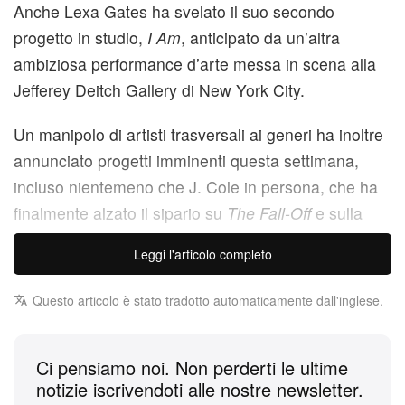
Anche Lexa Gates ha svelato il suo secondo
progetto in studio,
I Am
, anticipato da un’altra
ambiziosa performance d’arte messa in scena alla
Jefferey Deitch Gallery di New York City.
Un manipolo di artisti trasversali ai generi ha inoltre
annunciato progetti imminenti questa settimana,
incluso nientemeno che J. Cole in persona, che ha
finalmente alzato il sipario su
The Fall-Off
e sulla
sua data d’uscita, fissata per febbraio.
Leggi l'articolo completo
L’underground continua a consolidarsi come una
Questo articolo è stato tradotto automaticamente dall'inglese.
forza con cui fare i conti, occupando una buona fetta
dell’unico Rolling Loud North America Festival di
quest’anno, in programma a maggio.
Ci pensiamo noi. Non perderti le ultime
notizie iscrivendoti alle nostre newsletter.