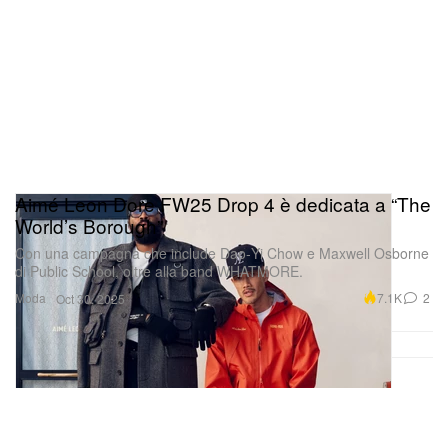
Women per la collezione Spring 2026
Aimé Leon Dore FW25 Drop 4 è dedicata a “The
World’s Borough”
Con una campagna che include Dao‑Yi Chow e Maxwell Osborne
di Public School, oltre alla band WHATMORE.
Moda
7.1K
2
Oct 30, 2025
Guarda questo post su Instagram