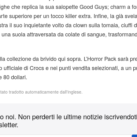
 righe che replica la sua salopette Good Guys; charm a f
te superiore per un tocco killer extra. Infine, la già svel
a il suo inquietante volto da clown sulla tomaia, ciuffi di
 e una suola attraversata da colate di sangue, trasformand
lla collezione da brivido qui sopra. L’Horror Pack sarà pr
to ufficiale di Crocs e nei punti vendita selezionati, a un 
 80 dollari.
stato tradotto automaticamente dall'inglese.
 noi. Non perderti le ultime notizie iscrivendoti
letter.