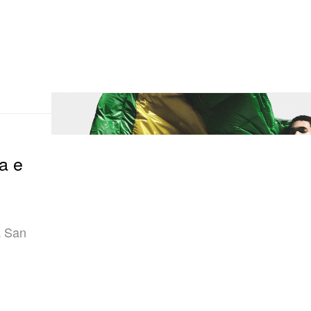
a e
a San