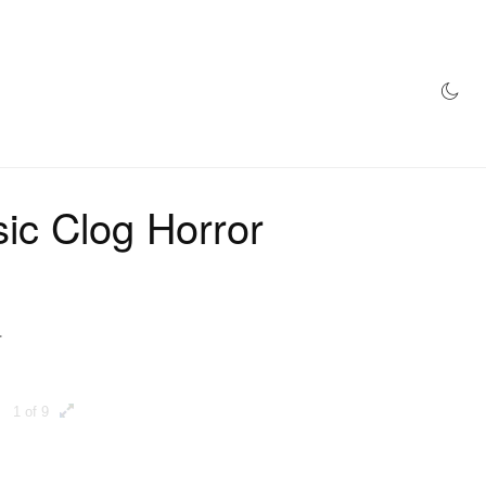
NEGOZIO
sic Clog Horror
.
1 of 9