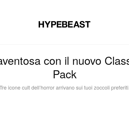
CALZATURE
ARTE
DESIGN
MUSICA
STILE DI VITA
aventosa con il nuovo Clas
Pack
Tre icone cult dell’horror arrivano sui tuoi zoccoli preferiti