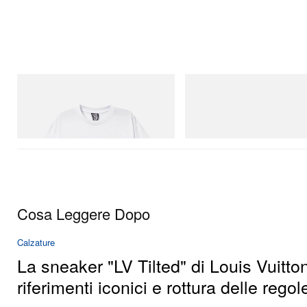
INITIAL
Merrell 1TRL
Billionaire Boys Club X Initial D Cotton T-
Merrell 1TRL X Perks And Mini 
Shirt 2
Next Gen Moc
Acquista ora
Acquista ora
Cosa Leggere Dopo
Calzature
La sneaker "LV Tilted" di Louis Vuitton
riferimenti iconici e rottura delle regol