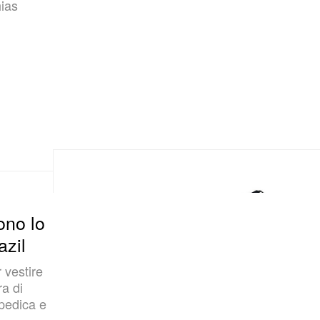
hias
ono lo
azil
 vestire
ra di
pedica e