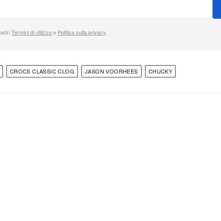
nostri
Termini di utilizzo
e
Politica sulla privacy
.
CROCS CLASSIC CLOG
JASON VOORHEES
CHUCKY