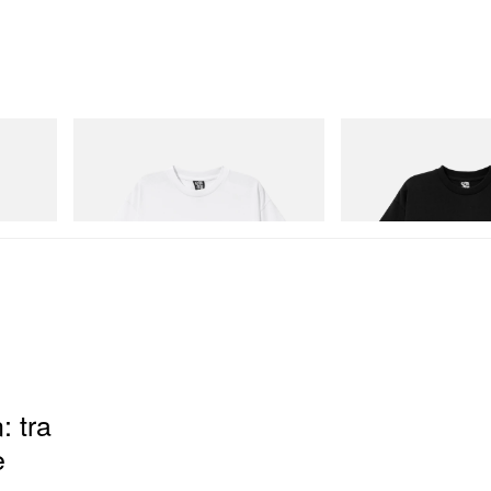
INITIAL
INITIAL
Hydro
Billionaire Boys Club X Initial D Cotton T-
Billionaire Boys Club X In
Shirt 3
Shirt 3
Acquista ora
Acquista ora
: tra
e