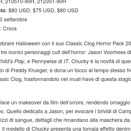
H, 210510-90H, 212351-90H
: $80 USD, $75 USD, $80 USD
ato
23 settembre
: Crocs
e
lebrare Halloween con il suo Classic Clog Horror Pack 2
 tre iconici personaggi cult dell’horror: Jason Voorhees d
, e Pennywise di
. Chucky è la novità di que
hild’s Play
IT
to di Freddy Krueger, e dona un tocco al tempo stesso f
assic Clog, trasformandolo nel must-have di questa stag
isce un makeover da film dell’orrore, rendendo omaggio
. Quello dedicato a Jason, per evocare i brividi di Cam
izzi di sangue, dettagli che rimandano alla maschera da
ati. Il modello di Chucky presenta una tomaia effetto deni