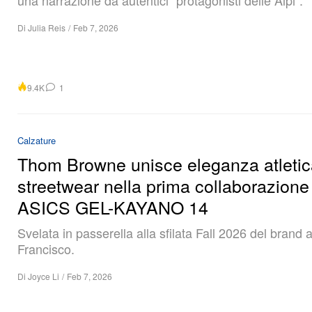
una narrazione da autentici “protagonisti delle Alpi”.
Di
Julia Reis
/
Feb 7, 2026
9.4K
1
Calzature
Thom Browne unisce eleganza atletic
streetwear nella prima collaborazione
ASICS GEL-KAYANO 14
Svelata in passerella alla sfilata Fall 2026 del brand 
Francisco.
Di
Joyce Li
/
Feb 7, 2026