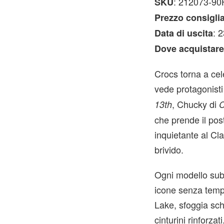
: 212073-90
SKU
Prezzo consigli
: 
Data di uscita
Dove acquistar
Crocs torna a ce
vede protagonisti
, Chucky di
13th
C
che prende il pos
inquietante al Cl
brivido.
Ogni modello sub
icone senza tempo
Lake, sfoggia sch
cinturini rinforz