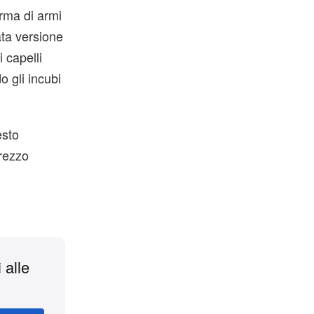
orma di armi
ata versione
 capelli
o gli incubi
esto
prezzo
 alle