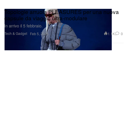
Topologie arruola PLEASURES per una nuova
capsule da viaggio ultra‑modulare
In arrivo il 5 febbraio.
Tech & Gadget
1.1K
0
Feb 5, 2026
Guarda questo post su Instagram
BEAMS Plus & RRL rilanciano la denim jacket e