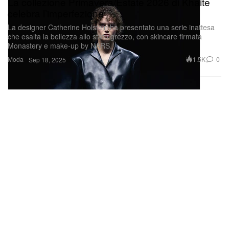
La designer Catherine Holstein ha presentato una serie inattesa
che esalta la bellezza allo stato grezzo, con skincare firmata
Monastery e make-up by NARS.
Moda
1.5K
0
Sep 18, 2025
Le watch party di moda sono il nuovo sport da