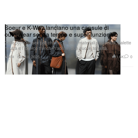
Soeur e K-Way lanciano una capsule di
outerwear senza tempo e super funzionale
Collezione unisex per chi vive la città: materiali sostenibili, palette
neutra e l’iconico trench Pradel in due nuove tonalità.
Moda
1.6K
0
Sep 18, 2025