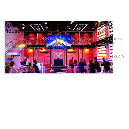
Apre la LEGO Masters Academy alla LEGO
House in Danimarca
Ispirata alla serie TV LEGO Masters, la nuova esperienza pratica
insegna ai visitatori le autentiche tecniche dei designer e dei
master builder LEGO.
Moda
2.1K
0
Sep 18, 2025