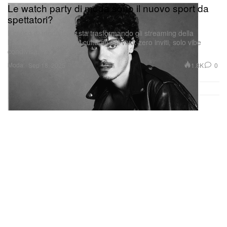
spettatori?
Il critico di moda Lyas sta trasformando gli streaming della
Fashion Week in ritrovi culturali dal vivo: zero inviti, solo vibe
condivisa.
Moda
1.8K
0
Sep 18, 2025