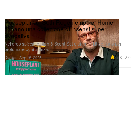
Houseplant di Seth Rogen e ripple⁺ Home
firmano una collezione di incensi super
evocativa
Nel drop spiccano l’Ash & Scent Set e un mini kit pensato per
profumare ogni stanza.
Design
2.5K
0
Sep 18, 2025