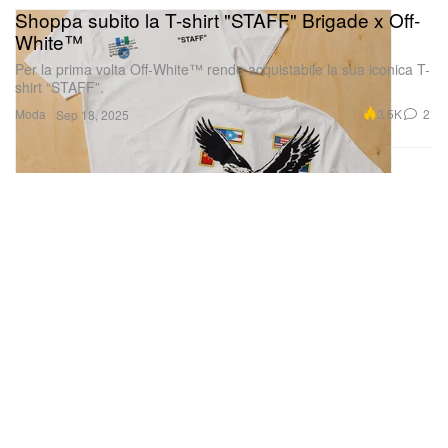
White™
Per la prima volta Off-White™ rende acquistabile la sua iconica T-
shirt “STAFF”.
Moda
3.5K
2
Sep 18, 2025
I nostri vestiti reggeranno il cambiamento