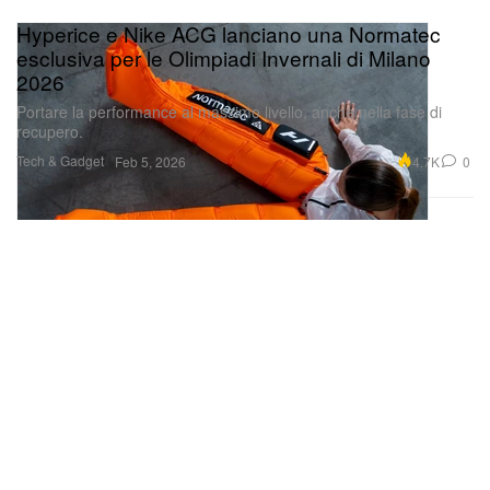
esclusiva per le Olimpiadi Invernali di Milano
2026
Portare la performance al massimo livello, anche nella fase di
recupero.
Tech & Gadget
4.7K
0
Feb 5, 2026