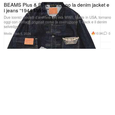
i jeans “1944 Model”
Due iconici modelli d’archivio dell’era WWII, Made in USA, tornano
oggi con dettagli originali come la costruzione T‑Back e il denim
selvedge.
Moda
10.9K
0
Feb 5, 2026
Un post condiviso da zSneakerHeadz (@zsneakerheadz)
Hyperice e Nike ACG lanciano una Normatec