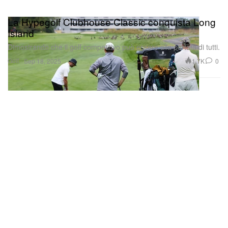
La Hypegolf Clubhouse Classic conquista Long
Island
Dimostrando che il golf competitivo può essere alla portata di tutti.
Golf
1.7K
0
Sep 18, 2025
Shoppa subito la T-shirt "STAFF" Brigade x Off-