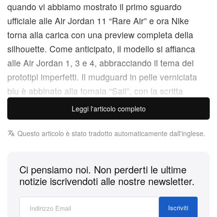
quando vi abbiamo mostrato il primo sguardo
ufficiale alle Air Jordan 11 “Rare Air” e ora Nike
torna alla carica con una preview completa della
silhouette. Come anticipato, il modello si affianca
alle Air Jordan 1, 3 e 4, abbracciando il tema dei
prototipi imperfetti. Il mudguard in pelle verniciata
blu è abbinato alla tomaia “Sail”, con la scritta
“JORDAN” in nero che corre sui passanti dei lacci e
Leggi l'articolo completo
dettagli di branding “Fire Red”. Chiude il look una
suola semitrasparente color avorio. L’uscita è fissata
Questo articolo è stato tradotto automaticamente dall'inglese.
per ottobre a un prezzo di 235 USD, su Nike
SNKRS e presso retailer selezionati.
Ci pensiamo noi. Non perderti le ultime
notizie iscrivendoti alle nostre newsletter.
Aggiornamento:
A fine 2024 abbiamo parlato per
Iscriviti
la prima volta della possibile inclusione delle Air