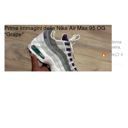
Prime immagini delle Nike Air Max 95 OG
"Grape"
La leggendaria colorway “Grape” delle Nike Air Max 95 OG torna
con l’unità Big Bubble: uscita prevista per la prossima primavera.
Calzature
18.2K
0
Sep 18, 2025