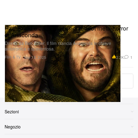
Paul Rudd e Jack Black nel reboot meta-horror
di Anaconda
Diretto da Ben Stiller, il film rilancia Anaconda in chiave
autoironica e spaventosa.
Film & TV
2.2K
1
Sep 18, 2025
More ▾
Sezioni
Negozio
Altrove