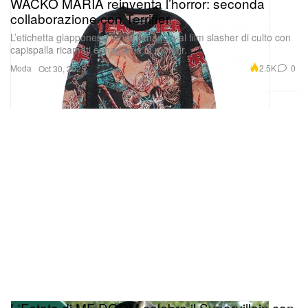
WACKO MARIA reinventa l’horror: seconda
collaborazione con Terrifier
L’etichetta giapponese rende omaggio al film slasher di culto con
capispalla ricamati e maglieria in mohair.
Moda
2.5K
0
Oct 30, 2025
L'Estate di MF DOOM celebra il Supervillain con