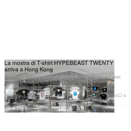
La mostra di T-shirt HYPEBEAST TWENTY
arriva a Hong Kong
Hypebeast festeggia vent’anni con una mostra curata di T-shirt
firmate da artisti di fama mondiale negli spazi di
BELOWGROUND.
Moda
1.1K
0
Feb 8, 2026