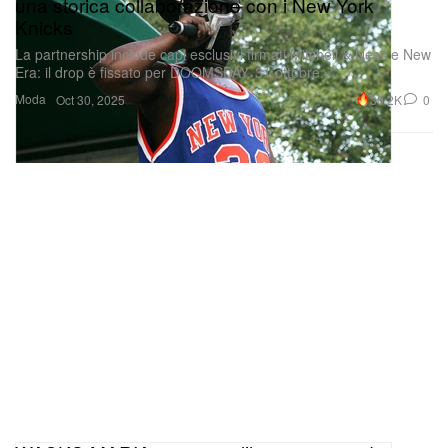
una storica collaborazione con i New York
Knicks
La partnership include capi esclusivi firmati Mitchell & Ness e New
Era: il drop è fissato per DOOMSDAY, 31 ottobre.
Moda
30.2K
0
Oct 30, 2025