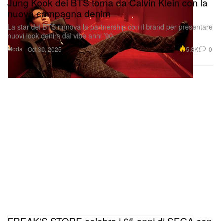
Jung Kook dei BTS torna da Calvin Klein con la
nuova campagna denim
La star dei BTS rinnova la partnership con il brand per presentare
nuovi look denim dal vibe anni ’90.
Moda
5.8K
0
Oct 30, 2025
FREAK'S STORE celebra i 65 anni di SEGA con