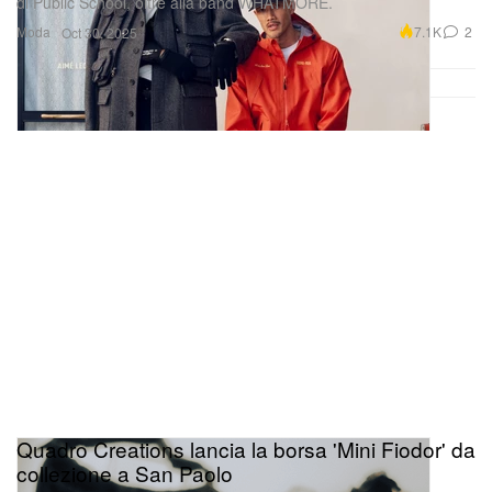
di Public School, oltre alla band WHATMORE.
Moda
7.1K
2
Oct 30, 2025
Quadro Creations lancia la borsa 'Mini Fiodor' da
collezione a San Paolo