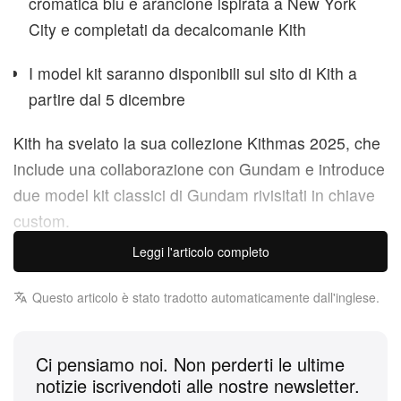
cromatica blu e arancione ispirata a New York
City e completati da decalcomanie Kith
I model kit saranno disponibili sul sito di Kith a
partire dal 5 dicembre
Kith ha svelato la sua collezione Kithmas 2025, che
include una collaborazione con Gundam e introduce
due model kit classici di Gundam rivisitati in chiave
custom.
Leggi l'articolo completo
Questi due model kit in edizione speciale si basano
sul “MG 1/100 RX-78-2” tratto dall’originale
Mobile
Questo articolo è stato tradotto automaticamente dall'inglese.
Suit Gundam (1979)
anime e sul “MG 1/100 Wing
Gundam” tratto da
Mobile Suit Gundam Wing
Ci pensiamo noi. Non perderti le ultime
(1995)
. Entrambe le unità presentano una palette
notizie iscrivendoti alle nostre newsletter.
cromatica ispirata a New York City, con vibranti