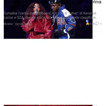
Billboard Hot 100: Top 40 senza rap per la prima
volta in 35 anni
Complice l’uscita dalla Billboard Hot 100 di “luther” di Kendrick
Lamar e SZA, dovuta alla nuova metodologia delle classifiche.
Musica
5.6K
1
Oct 30, 2025