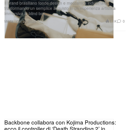
Il brand brasiliano fonde design e meccanica industriale,
trasformando un semplice acquisto in un’esperienza artistica
immersiva in blind box.
Moda
1.1K
0
Oct 30, 2025
Backbone collabora con Kojima Productions:
ecco il controller di ‘Death Stranding 2’ in