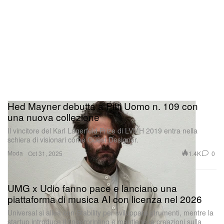
Hed Mayner debutta a Pitti Uomo n. 109 con
una nuova collezione
Il vincitore del Karl Lagerfeld Prize di LVMH 2019 entra nella
schiera di visionari come Guest Designer.
Moda
1.4K
0
Oct 31, 2025
UMG x Udio fanno pace e lanciano una
piattaforma di musica AI con licenza nel 2026
Universal si allea con Stability per sviluppare strumenti, mentre la
startup introduce il fingerprinting e mantiene le creazioni sulla