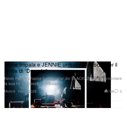
Tame Impala e JENNIE uniscono le forze per il
remix di “Dracula”
Kevin Parker chiama la superstar dei BLACKPINK per reinventare
la sua hit da classifica Billboard.
Musica
788
0
Feb 8, 2026