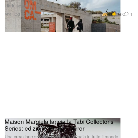
I ladri sono ancora in fuga.
Arte
2.4K
1
Oct 30, 2025
Maison Margiela lancia la Tabi Collector’s
Series: edizione Broken Mirror
Una creazione surreale, limitata a 25 paia in tutto il mondo.