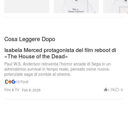
D Cotton T-Shirt 3
D Cotton T-Shirt
Acquista ora
Acquista ora
Acquista ora
Cosa Leggere Dopo
Isabela Merced protagonista del film reboot di
«The House of the Dead»
Un post condiviso da HYPEBEAST (@hypebeast)
Paul W.S. Anderson reinventa l’horror arcade di Sega in un
adrenalinico survival in tempo reale, pensato come nuova,
potenziale saga di zombie al cinema.
10 Fonti
Film & TV
1.7K
0
Feb 8, 2026