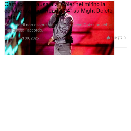
Cam’ron fa causa a J. Cole: nel mirino la
collaborazione “Ready ‘24” su Might Delete
Later
Sostiene di non essere stato pagato e che Cole non abbia
mantenuto l’accordo.
Musica
1.1K
0
Oct 30, 2025