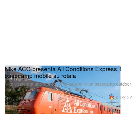
Nike ACG presenta All Conditions Express, il
basecamp mobile su rotaia
Nike trasforma uno storico treno italiano in un basecamp outdoor
itinerante, in viaggio da Milano fino alle Alpi.
Sport
10.1K
0
Feb 8, 2026