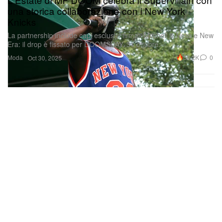
una storica collaborazione con i New York
Knicks
La partnership include capi esclusivi firmati Mitchell & Ness e New
Era: il drop è fissato per DOOMSDAY, 31 ottobre.
Moda
30.2K
0
Oct 30, 2025