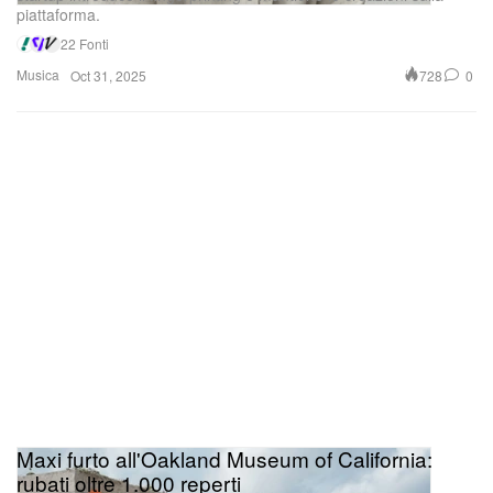
piattaforma.
22 Fonti
Musica
728
0
Oct 31, 2025
Maxi furto all'Oakland Museum of California:
rubati oltre 1.000 reperti