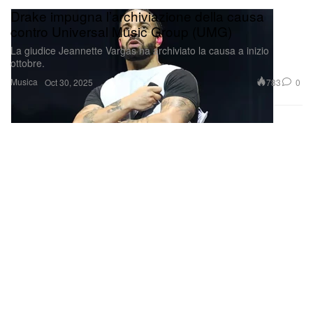
Drake impugna l’archiviazione della causa
contro Universal Music Group (UMG)
La giudice Jeannette Vargas ha archiviato la causa a inizio
ottobre.
Musica
783
0
Oct 30, 2025