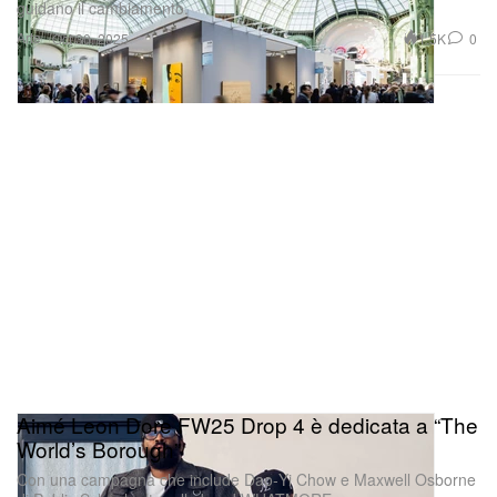
guidano il cambiamento.
Arte
1.5K
0
Oct 30, 2025
Aimé Leon Dore FW25 Drop 4 è dedicata a “The
World’s Borough”
Con una campagna che include Dao‑Yi Chow e Maxwell Osborne