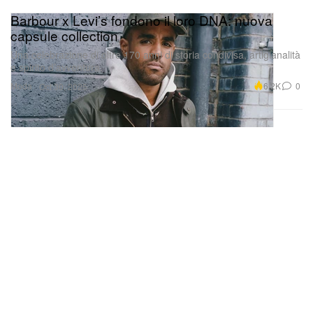
Barbour x Levi’s fondono il loro DNA: nuova
capsule collection
Una celebrazione di oltre 170 anni di storia condivisa, artigianalità
e spirito d’avventura.
Moda
6.2K
0
Oct 30, 2025