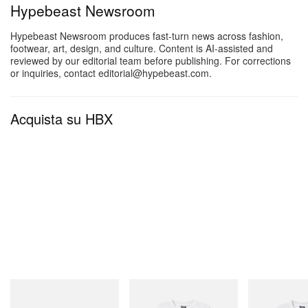
Hypebeast Newsroom
collezione Kithmas 2025.
Hypebeast Newsroom produces fast-turn news across fashion,
footwear, art, design, and culture. Content is AI-assisted and
reviewed by our editorial team before publishing. For corrections
or inquiries, contact editorial@hypebeast.com.
Acquista su HBX
Guarda questo post su Instagram
Puma
INITIAL
INITIAL
Speedcat Once-A-Year
Billionaire Boys Club X Initial
Billionaire Boys 