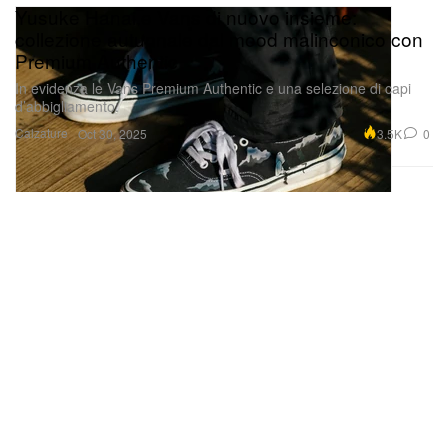
Yusuke Hanai e Vans di nuovo insieme:
collezione autunnale dal mood malinconico con
Premium Authentic
In evidenza le Vans Premium Authentic e una selezione di capi
d’abbigliamento.
Calzature
3.5K
0
Oct 30, 2025