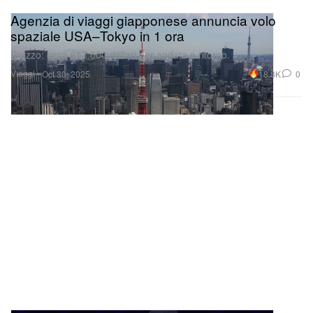
Agenzia di viaggi giapponese annuncia volo
spaziale USA–Tokyo in 1 ora
Prezzo: circa 657.000 dollari per andata e ritorno.
Viaggi
18.8K
0
Oct 30, 2025