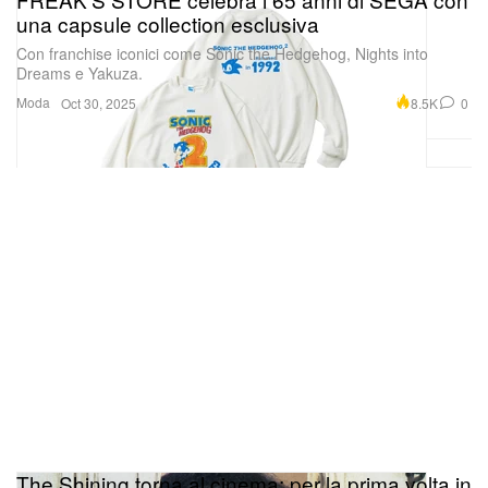
una capsule collection esclusiva
Con franchise iconici come Sonic the Hedgehog, Nights into
Dreams e Yakuza.
Moda
8.5K
0
Oct 30, 2025
The Shining torna al cinema: per la prima volta in