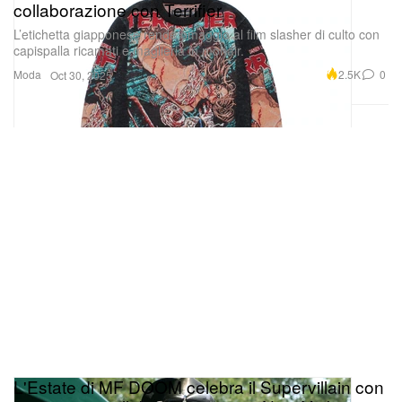
collaborazione con Terrifier
L’etichetta giapponese rende omaggio al film slasher di culto con
capispalla ricamati e maglieria in mohair.
Moda
2.5K
0
Oct 30, 2025
L'Estate di MF DOOM celebra il Supervillain con