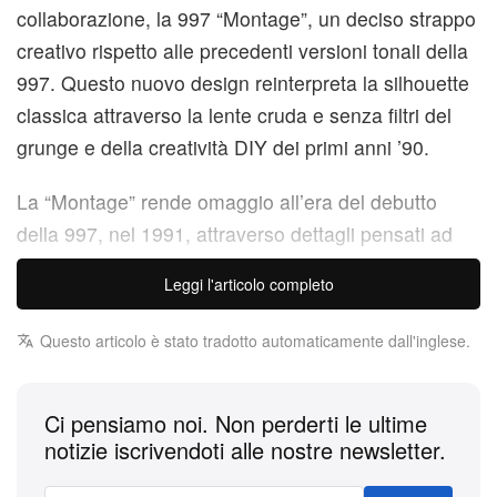
collaborazione, la 997 “Montage”, un deciso strappo
creativo rispetto alle precedenti versioni tonali della
997. Questo nuovo design reinterpreta la silhouette
classica attraverso la lente cruda e senza filtri del
grunge e della creatività DIY dei primi anni ’90.
La “Montage” rende omaggio all’era del debutto
della 997, nel 1991, attraverso dettagli pensati ad
hoc. L’intersuola presenta segni d’usura intenzionali
Leggi l'articolo completo
per un effetto vissuto. I dettagli effetto pennarello
disseminati sulla sneaker richiamano le fanzine
Questo articolo è stato tradotto automaticamente dall'inglese.
disegnate a mano e i concept creativi che hanno
definito gli anni ’90. La palette cromatica è un vero e
Ci pensiamo noi. Non perderti le ultime
proprio montaggio, che sovrappone texture e
notizie iscrivendoti alle nostre newsletter.
memorie, mentre la linguetta a vista regala un look
perennemente “in progress”.