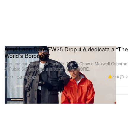
Aimé Leon Dore FW25 Drop 4 è dedicata a “The
World’s Borough”
Con una campagna che include Dao‑Yi Chow e Maxwell Osborne
di Public School, oltre alla band WHATMORE.
Moda
7.1K
2
Oct 30, 2025