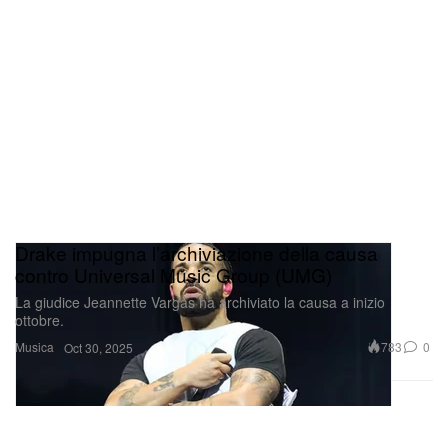
Drake impugna l’archiviazione della causa
contro Universal Music Group (UMG)
La giudice Jeannette Vargas ha archiviato la causa a inizio
ottobre.
Musica
783
0
Oct 30, 2025