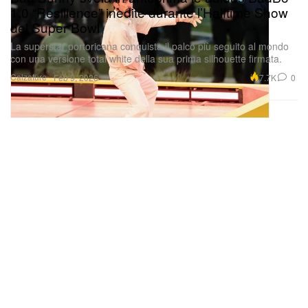
1.0 “Resilience” inedite durante l’Halftime Show
del Super Bowl
La superstar portoricana conquista il palco più seguito al mondo
con una versione total white della sua prima silhouette firmata.
Calzature
7.7K
0
Feb 9, 2026