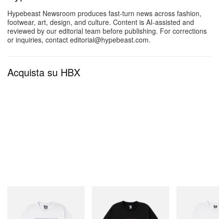
Hypebeast Newsroom produces fast-turn news across fashion,
footwear, art, design, and culture. Content is AI-assisted and
reviewed by our editorial team before publishing. For corrections
or inquiries, contact editorial@hypebeast.com.
Acquista su HBX
INITIAL
INITIAL
INITIAL
Billionaire Boys Club X Initial
Billionaire Boys Club X Initial
Billionaire Boys 
D Cotton T-Shirt 2
D Cotton T-Shirt 1
D Cotton T-Shirt