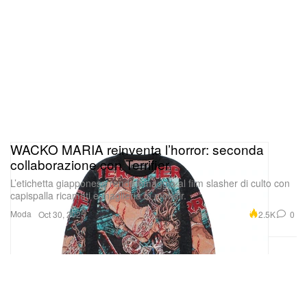
WACKO MARIA reinventa l’horror: seconda
collaborazione con Terrifier
L’etichetta giapponese rende omaggio al film slasher di culto con
capispalla ricamati e maglieria in mohair.
Moda
2.5K
0
Oct 30, 2025