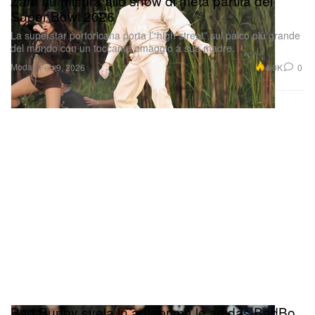
Zara su misura allo show di metà partita del
Super Bowl 2026
La superstar portoricana porta l’“high street” sul palco più grande
del mondo con un toccante omaggio a sua madre.
Moda
4.0K
0
Feb 9, 2026
Bad Bunny svela in anteprima le adidas BadBo