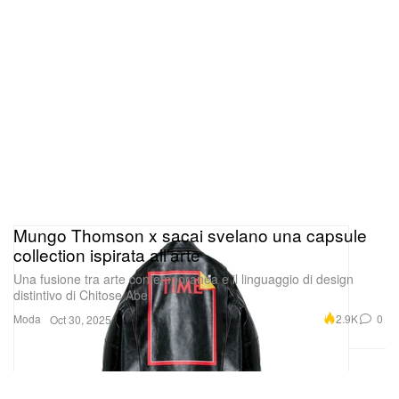
Mungo Thomson x sacai svelano una capsule
collection ispirata all’arte
Una fusione tra arte contemporanea e il linguaggio di design
distintivo di Chitose Abe.
Moda
2.9K
0
Oct 30, 2025