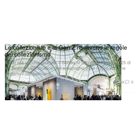
Le collezioniste e la Gen Z riscrivono le regole
del collezionismo
Addio alla vecchia guardia: il Survey of Global Collecting 2025 di
Art Basel & UBS fornisce dati a sostegno delle nuove voci che
guidano il cambiamento.
Arte
1.5K
0
Oct 30, 2025