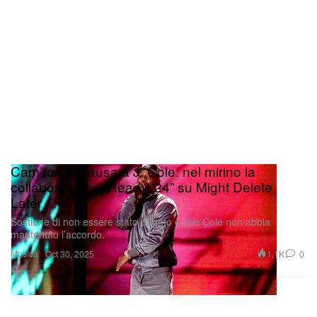
Cam’ron fa causa a J. Cole: nel mirino la
collaborazione “Ready ‘24” su Might Delete
Later
Sostiene di non essere stato pagato e che Cole non abbia
mantenuto l’accordo.
Musica
1.1K
0
Oct 30, 2025