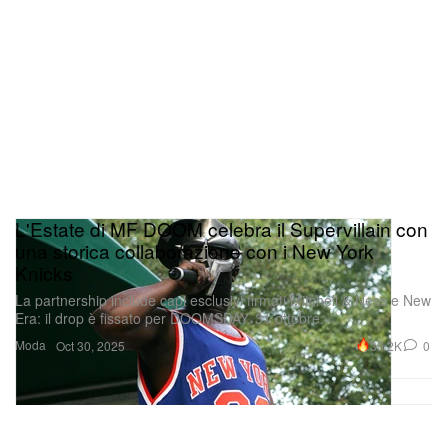
L'Estate di MF DOOM celebra il Supervillain con
una storica collaborazione con i New York
Knicks
La partnership include capi esclusivi firmati Mitchell & Ness e New
Era: il drop è fissato per DOOMSDAY, 31 ottobre.
Moda
30.2K
0
Oct 30, 2025