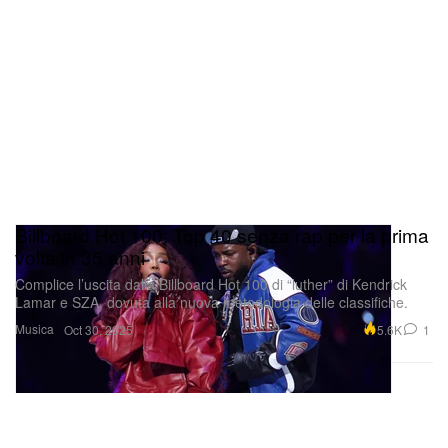
Billboard Hot 100: Top 40 senza rap per la prima
volta in 35 anni
Complice l’uscita dalla Billboard Hot 100 di “luther” di Kendrick
Lamar e SZA, dovuta alla nuova metodologia delle classifiche.
Musica
5.6K
1
Oct 30, 2025