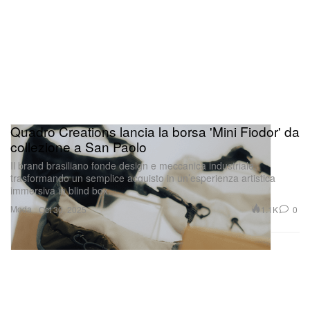
Quadro Creations lancia la borsa 'Mini Fiodor' da
collezione a San Paolo
Il brand brasiliano fonde design e meccanica industriale,
trasformando un semplice acquisto in un’esperienza artistica
immersiva in blind box.
Moda
1.1K
0
Oct 30, 2025