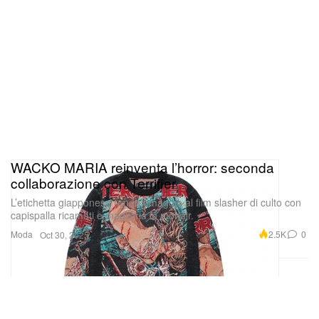
WACKO MARIA reinventa l’horror: seconda
collaborazione con Terrifier
L’etichetta giapponese rende omaggio al film slasher di culto con
capispalla ricamati e maglieria in mohair.
Moda
2.5K
0
Oct 30, 2025