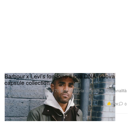
Barbour x Levi’s fondono il loro DNA: nuova
capsule collection
Una celebrazione di oltre 170 anni di storia condivisa, artigianalità
e spirito d’avventura.
Moda
6.2K
0
Oct 30, 2025