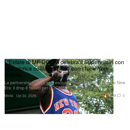
L'Estate di MF DOOM celebra il Supervillain con
una storica collaborazione con i New York
Knicks
La partnership include capi esclusivi firmati Mitchell & Ness e New
Era: il drop è fissato per DOOMSDAY, 31 ottobre.
Moda
30.2K
0
Oct 30, 2025