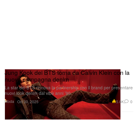
Jung Kook dei BTS torna da Calvin Klein con la
nuova campagna denim
La star dei BTS rinnova la partnership con il brand per presentare
nuovi look denim dal vibe anni ’90.
Moda
5.8K
0
Oct 30, 2025