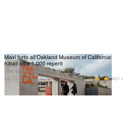
Maxi furto all'Oakland Museum of California:
rubati oltre 1.000 reperti
I ladri sono ancora in fuga.
Arte
2.4K
1
Oct 30, 2025