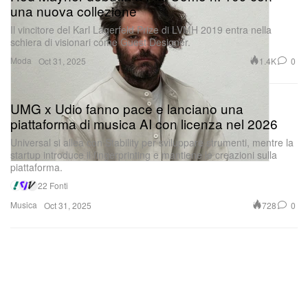
una nuova collezione
Il vincitore del Karl Lagerfeld Prize di LVMH 2019 entra nella
schiera di visionari come Guest Designer.
Moda
1.4K
0
Oct 31, 2025
UMG x Udio fanno pace e lanciano una
piattaforma di musica AI con licenza nel 2026
Universal si allea con Stability per sviluppare strumenti, mentre la
startup introduce il fingerprinting e mantiene le creazioni sulla
piattaforma.
22 Fonti
Musica
728
0
Oct 31, 2025