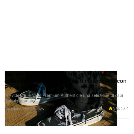
Yusuke Hanai e Vans di nuovo insieme:
collezione autunnale dal mood malinconico con
Premium Authentic
In evidenza le Vans Premium Authentic e una selezione di capi
d’abbigliamento.
Calzature
3.5K
0
Oct 30, 2025