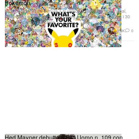
Pokémon
La superstar della Formula 1 si unisce a Jisoo, Lamine Yamal,
Lady Gaga e altre star in una nuova campagna che celebra i 30
anni dell’iconico franchise.
Gaming
3.3K
0
Feb 9, 2026
Hed Mayner debutta a Pitti Uomo n. 109 con