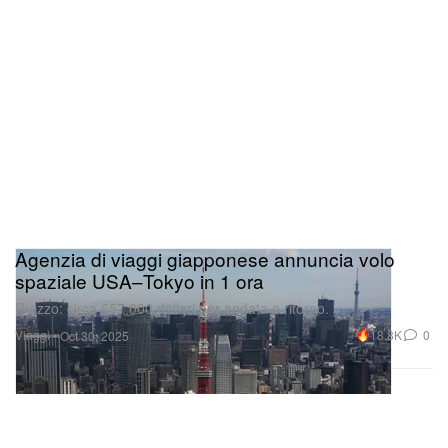
Agenzia di viaggi giapponese annuncia volo
spaziale USA–Tokyo in 1 ora
Prezzo: circa 657.000 dollari per andata e ritorno.
Viaggi
18.8K
0
Oct 30, 2025