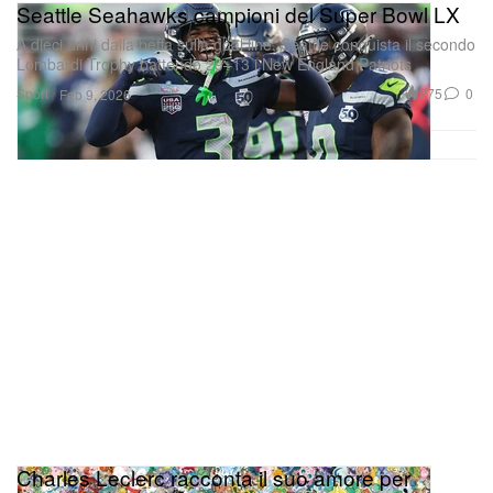
Seattle Seahawks campioni del Super Bowl LX
A dieci anni dalla beffa sulla goal line, Seattle conquista il secondo
Lombardi Trophy battendo 29–13 i New England Patriots
Sport
275
0
Feb 9, 2026
Charles Leclerc racconta il suo amore per