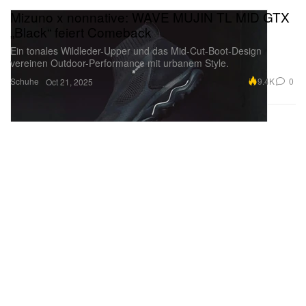
Mizuno x nonnative: WAVE MUJIN TL MID GTX
„Black“ feiert Comeback
Ein tonales Wildleder-Upper und das Mid-Cut-Boot-Design
vereinen Outdoor-Performance mit urbanem Style.
Schuhe
9.4K
0
Oct 21, 2025