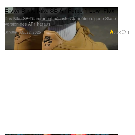
Erster Blick: Nike SB Air Force 1 Low „Flax“
Das Nike SB-Team bringt nächstes Jahr eine eigene Skate-
Version des AF1 heraus.
Schuhe
6.2K
1
Oct 22, 2025