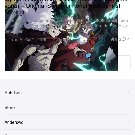
voran – Original-Schöpfer Kōhei Horikoshi ist
beteiligt
Die enge Zusammenarbeit von Kōhei Horikoshi unterstreicht den
Anspruch, den emotionalen und thematischen Kern der Serie zu
bewahren.
Filme & TV
513
0
Oct 21, 2025
More ▾
Rubriken
Store
Anderswo