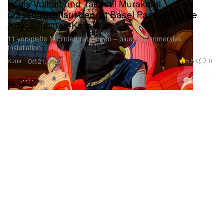
Louis Vuitton und Takashi Murakami
präsentieren auf der Art Basel Paris die neue
Artycapucines-Kollektion
11 verspielte Neuinterpretationen – plus eine immersive
Installation.
Kunst
5.5K
0
Oct 21, 2025