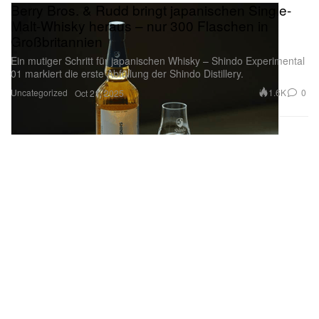
Berry Bros. & Rudd bringt japanischen Single-
Malt-Whisky heraus – nur 300 Flaschen in
Großbritannien
Ein mutiger Schritt für japanischen Whisky – Shindo Experimental
01 markiert die erste Abfüllung der Shindo Distillery.
Uncategorized
1.6K
0
Oct 21, 2025