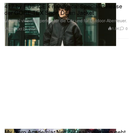
417 by EDIFICE x nanamica: Special-Release
der GORE-TEX Short Down Jacket
Maximal vielseitig: perfekt für die City und für Outdoor-Abenteuer.
Mode
1.8K
0
Oct 21, 2025
My Hero Academia: Netflix-Realverfilmung geht