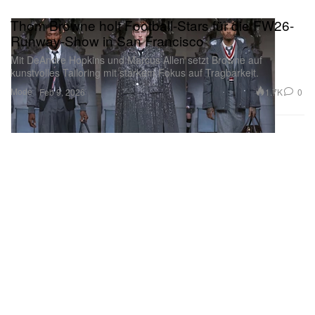
Thom Browne holt Football-Stars für die FW26-
Runway-Show in San Francisco
Mit DeAndre Hopkins und Marcus Allen setzt Browne auf
kunstvolles Tailoring mit starkem Fokus auf Tragbarkeit.
Mode
1.7K
0
Feb 9, 2026