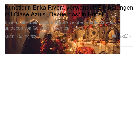
Künstlerin Erika Rivera verwandelt Erinnerungen
mit Clase Azuls „Recuerdos“ in Kunst
Riveras elfenbeinfarbene Karaffe zeigt eine stille Ofrenda,
umgeben von Geistern in sanften Tönen.
Kunst
1.5K
0
Oct 21, 2025