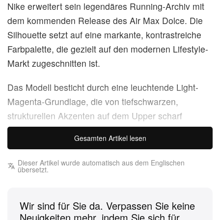
Nike erweitert sein legendäres Running-Archiv mit
dem kommenden Release des Air Max Dolce. Die
Silhouette setzt auf eine markante, kontrastreiche
Farbpalette, die gezielt auf den modernen Lifestyle-
Markt zugeschnitten ist.
Das Modell besticht durch eine leuchtende Light-
Magenta-Grundlage, die von tiefschwarzen,
strukturellen Akzenten auf dem Upper scharf
kontrastiert wird. Die ersten Produktbilder zeigen ein
Gesamten Artikel lesen
Designkonzept, das traditionelle Running-Ästhetik
zitiert und eine Reihe stützender, tonaler Overlays
Dieser Artikel wurde automatisch aus dem Englischen
übersetzt.
mit einer charakteristischen, sichtbaren Air-
Dämpfungseinheit im Fersenbereich kombiniert. Der
klar auf Lifestyle ausgerichtete Sneaker scheint mit
Wir sind für Sie da. Verpassen Sie keine
seinem technischen, mehrlagigen Aufbau sowohl
Neuigkeiten mehr, indem Sie sich für