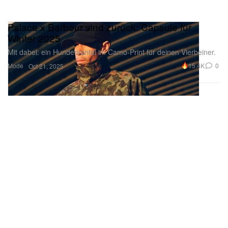
Palace x Barbour sind zurück: Capsule für
Winter 2025
Mit dabei: ein Hundemantel im Camo-Print für deinen Vierbeiner.
Mode
15.4K
0
Oct 21, 2025