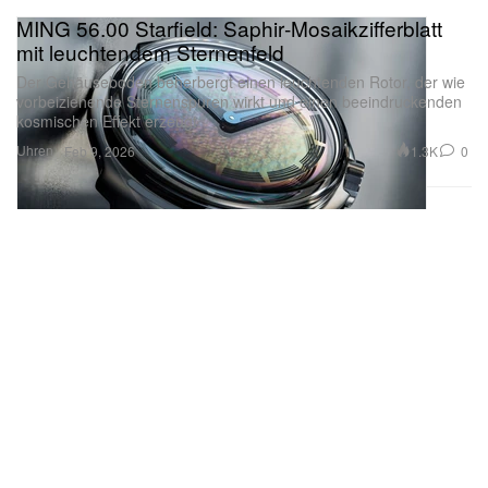
MING 56.00 Starfield: Saphir‑Mosaikzifferblatt
mit leuchtendem Sternenfeld
Der Gehäuseboden beherbergt einen leuchtenden Rotor, der wie
vorbeiziehende Sternenspuren wirkt und einen beeindruckenden
kosmischen Effekt erzeugt.
Uhren
1.3K
0
Feb 9, 2026