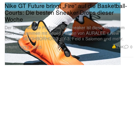
Nike GT Future bringt „Fire“ auf die Basketball-
Courts: Die besten Sneaker-Drops dieser
Woche
Der lang erwartete Performance-Sneaker ist diese Woche am
Start – zusammen mit neuen Paaren von AURALEE x New
Balance, NEIGHBORHOOD x Y-3, Feid x Salomon und mehr.
Schuhe
2.9K
0
Oct 21, 2025