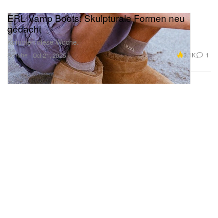
ERL Vamp Boots: Skulpturale Formen neu
gedacht
Kommen diese Woche.
Schuhe
3.1K
1
Oct 21, 2025