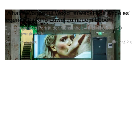
„What a Wonderful World“ erweckt Los Angeles’
legendäres Kino-Juwel zu neuem Leben
Ein bewegendes Porträt der Menschheit – erzählt durch 120
Jahre bewegte Bilder.
Kunst
1.7K
0
Feb 9, 2026