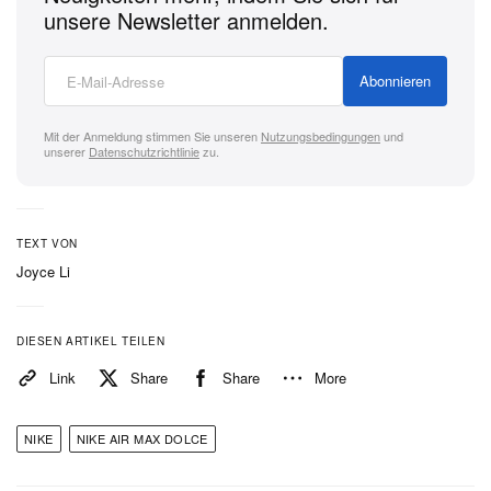
unsere Newsletter anmelden.
Atmungsaktivität als auch Stabilität in den Fokus zu
stellen – und avanciert damit zu einem heiß
Abonnieren
erwarteten Neuzugang im breiten Sportswear-
Archiv der Marke.
Mit der Anmeldung stimmen Sie unseren
Nutzungsbedingungen
und
unserer
Datenschutzrichtlinie
zu.
Halte später in diesem Monat Ausschau nach dem
Release.
TEXT VON
Joyce Li
DIESEN ARTIKEL TEILEN
Link
Share
Share
More
NIKE
NIKE AIR MAX DOLCE