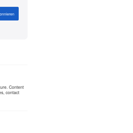
onnieren
ture. Content
es, contact