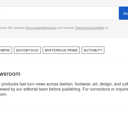
Ab
immen Sie unseren
Nutzungsbedingungen
und unserer
Datenschutzrichtlinie
zu.
RMERS
SCOOBY-DOO
MYSTERIOUS PRIME
AUTOMUTT
ewsroom
oduces fast-turn news across fashion, footwear, art, design, and cul
iewed by our editorial team before publishing. For corrections or inquiri
com.