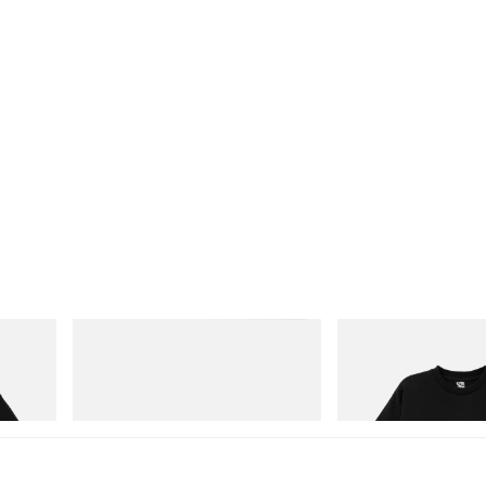
Mastermind World
INITIAL
Cotton T-
Mastermind World X Toyo Steel T-192
Billionaire Boys Club X In
Black Steel Toolbox
Shirt 3
Jetzt einkaufen
Jetzt einkaufen