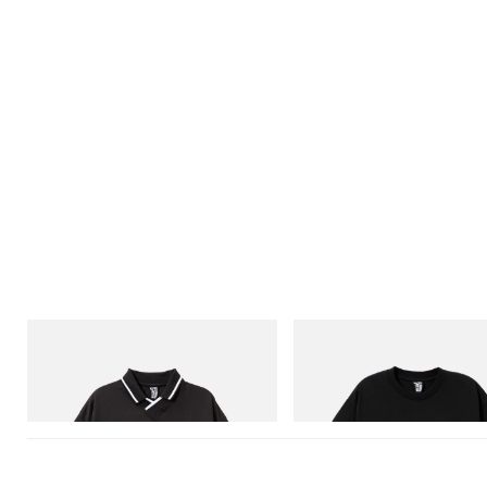
INITIAL
INITIAL
Billionaire Boys Club X Initial D Game
Billionaire Boys Club X Initial D 
Shirt
Shirt 1
Jetzt einkaufen
Jetzt einkaufen