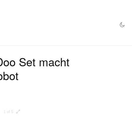
TORE
Doo Set macht
obot
1 of 5