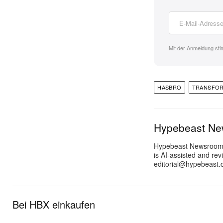
Mit der Anmeldung st
HASBRO
TRANSFO
Hypebeast N
Hypebeast Newsroom pr
is AI-assisted and rev
editorial@hypebeast.
Bei HBX einkaufen