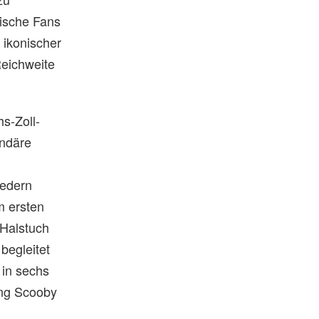
gische Fans
 ikonischer
Reichweite
s-Zoll-
endäre
iedern
m ersten
 Halstuch
begleitet
 in sechs
ung Scooby