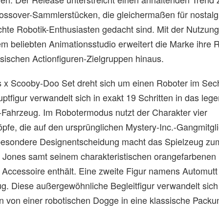
ossover-Sammlerstücken, die gleichermaßen für nostal
schte Robotik-Enthusiasten gedacht sind. Mit der Nutzung
em beliebten Animationsstudio erweitert die Marke ihre 
ssischen Actionfiguren-Zielgruppen hinaus.
 x Scooby-Doo Set dreht sich um einen Roboter im Sech
tfigur verwandelt sich in exakt 19 Schritten in das leg
Fahrzeug. Im Robotermodus nutzt der Charakter vier
pfe, die auf den ursprünglichen Mystery-Inc.-Gangmitgl
besondere Designentscheidung macht das Spielzeug zu
d Jones samt seinem charakteristischen orangefarbenen
Accessoire enthält. Eine zweite Figur namens Automutt 
g. Diese außergewöhnliche Begleitfigur verwandelt sich
ten von einer robotischen Dogge in eine klassische Pack