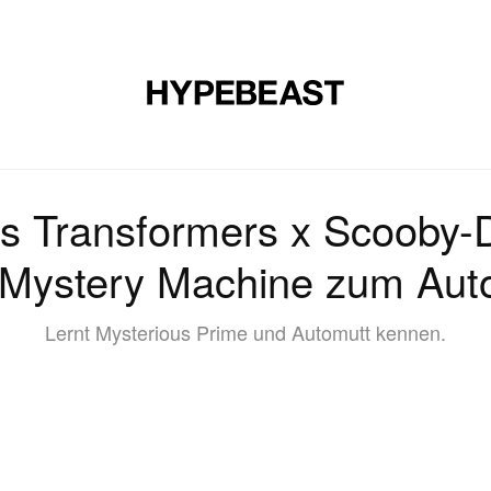
E
SCHUHE
KUNST
DESIGN
MUSIK
LIFESTYLE
S
s Transformers x Scooby-
 Mystery Machine zum Aut
Lernt Mysterious Prime und Automutt kennen.