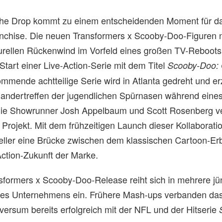
che Drop kommt zu einem entscheidenden Moment für da
anchise. Die neuen Transformers x Scooby-Doo-Figuren 
rellen Rückenwind im Vorfeld eines großen TV-Reboots.
 Start einer Live-Action-Serie mit dem Titel
Scooby-Doo: 
ommende achtteilige Serie wird in Atlanta gedreht und e
inandertreffen der jugendlichen Spürnasen während eine
ie Showrunner Josh Appelbaum und Scott Rosenberg v
 Projekt. Mit dem frühzeitigen Launch dieser Kollaborati
teller eine Brücke zwischen dem klassischen Cartoon-Er
Action-Zukunft der Marke.
nsformers x Scooby-Doo-Release reiht sich in mehrere jü
 des Unternehmens ein. Frühere Mash-ups verbanden da
versum bereits erfolgreich mit der NFL und der Hitserie