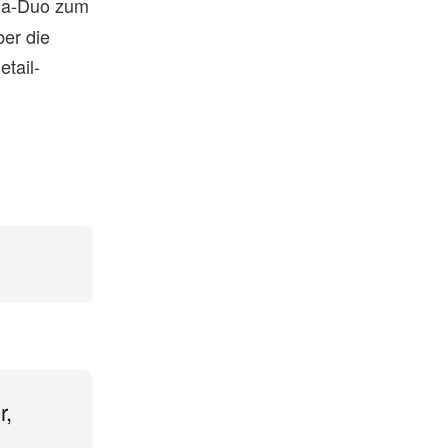
cha-Duo zum
ber die
etail-
r,