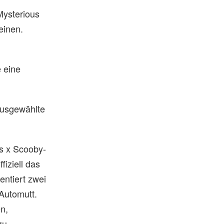
Mysterious
einen.
 eine
ausgewählte
s x Scooby-
fiziell das
ntiert zwei
Automutt.
n,
zu