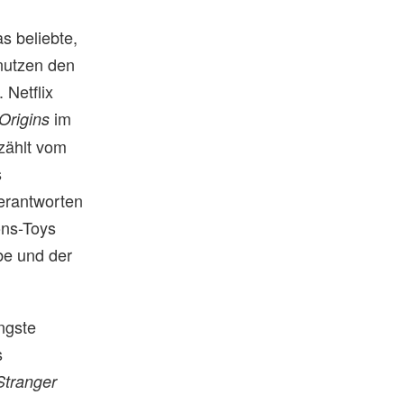
s beliebte,
nutzen den
 Netflix
im
Origins
rzählt vom
s
erantworten
ons-Toys
be und der
ngste
s
Stranger