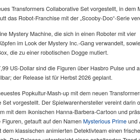
ues Transformers Collaborative Set vorgestellt, in dem 
tt das Robot-Franchise mit der „Scooby-Doo“-Serie ver
ine Mystery Machine, die sich in einen Roboter mit vier
öpfen im Look der Mystery Inc.-Gang verwandelt, sowie
x, die zu einer robotischen Dogge mutiert.
,99 US-Dollar sind die Figuren über Hasbro Pulse und 
lbar; der Release ist für Herbst 2026 geplant.
neuestes Popkultur-Mash-up mit dem neuen Transformer
Set vorgestellt. Der Spielwarenhersteller vereint darin of
m mit dem ikonischen Hanna-Barbera-Cartoon und präse
 Figuren, getauft auf den Namen
Mysterious Prime
und 
 dem klassischen animierten Detektivteam einen frische
h. Der Release unterstreicht einen anhaltenden Trend 