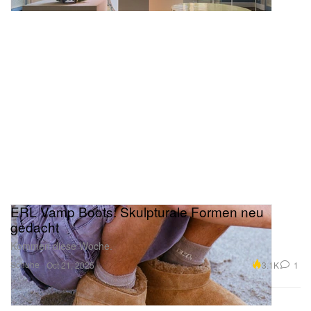
ERL Vamp Boots: Skulpturale Formen neu
gedacht
Kommen diese Woche.
Schuhe
3.1K
1
Oct 21, 2025