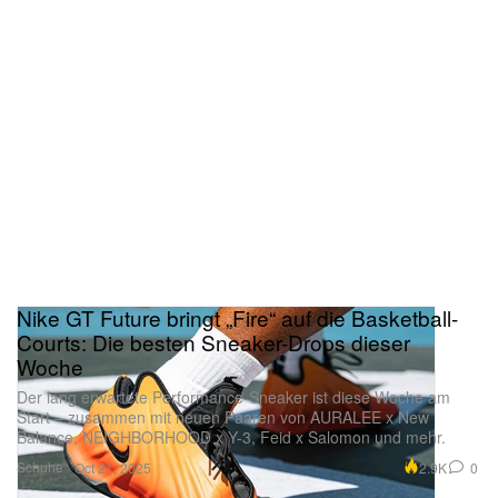
Nike GT Future bringt „Fire“ auf die Basketball-
Courts: Die besten Sneaker-Drops dieser
Woche
Der lang erwartete Performance-Sneaker ist diese Woche am
Start – zusammen mit neuen Paaren von AURALEE x New
Balance, NEIGHBORHOOD x Y-3, Feid x Salomon und mehr.
Schuhe
2.9K
0
Oct 21, 2025