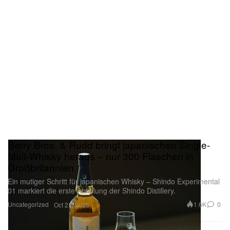
Berry Bros. & Rudd bringt japanischen Single-
Malt-Whisky heraus – nur 300 Flaschen in
Großbritannien
Ein mutiger Schritt für japanischen Whisky – Shindo Experimental
01 markiert die erste Abfüllung der Shindo Distillery.
Uncategorized
1.6K
0
Oct 21, 2025