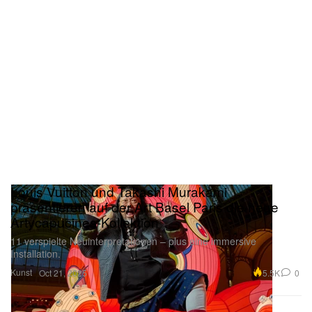
Louis Vuitton und Takashi Murakami
präsentieren auf der Art Basel Paris die neue
Artycapucines-Kollektion
11 verspielte Neuinterpretationen – plus eine immersive
Installation.
Kunst
5.5K
0
Oct 21, 2025