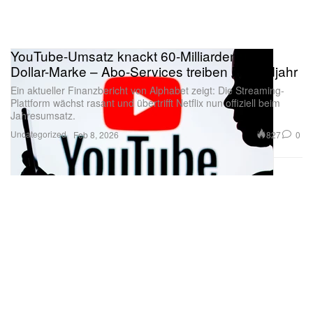
YouTube-Umsatz knackt 60-Milliarden-US-
Dollar-Marke – Abo-Services treiben Rekordjahr
Ein aktueller Finanzbericht von Alphabet zeigt: Die Streaming-
Plattform wächst rasant und übertrifft Netflix nun offiziell beim
Jahresumsatz.
Uncategorized
827
0
Feb 8, 2026