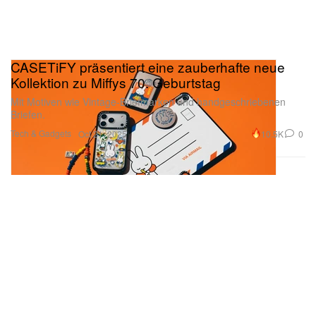
CASETiFY präsentiert eine zauberhafte neue
Kollektion zu Miffys 70. Geburtstag
Mit Motiven wie Vintage-Briefmarken und handgeschriebenen
Briefen.
Tech & Gadgets
10.5K
0
Oct 21, 2025