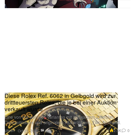
Diese Rolex Ref. 6062 in Gelbgold wird zur
drittteuersten Rolex, die je bei einer Auktion
verkauft wurde
Eine von nur wenigen Varianten mit schwarzem Zifferblatt,
Diamantindizes und originalem 18-karätigem „Tile“-Armband.
Uhren
2.5K
0
Oct 21, 2025