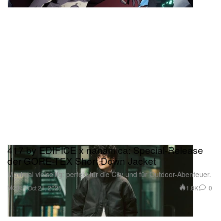
417 by EDIFICE x nanamica: Special-Release
der GORE-TEX Short Down Jacket
Maximal vielseitig: perfekt für die City und für Outdoor-Abenteuer.
Mode
1.8K
0
Oct 21, 2025