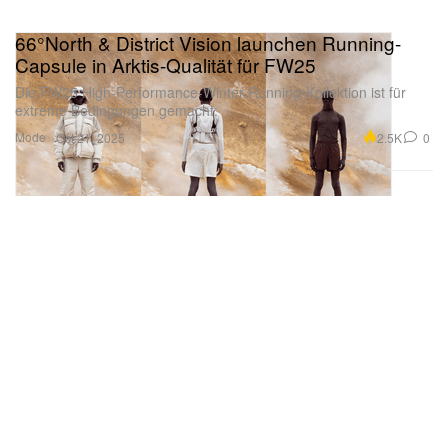
66°North & District Vision launchen Running-
Capsule in Arktis-Qualität für FW25
Die FW25 High-Performance-Winter-Running-Kollektion ist für
extreme Bedingungen gemacht.
Mode
2.5K
0
Oct 21, 2025