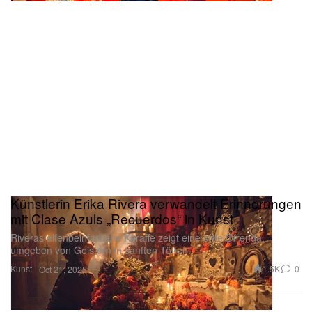
Künstlerin Erika Rivera verwandelt Erinnerungen
mit Clase Azuls „Recuerdos“ in Kunst
Riveras elfenbeinfarbene Karaffe zeigt eine stille Ofrenda,
umgeben von Geistern in sanften Tönen.
Kunst
1.5K
0
Oct 21, 2025