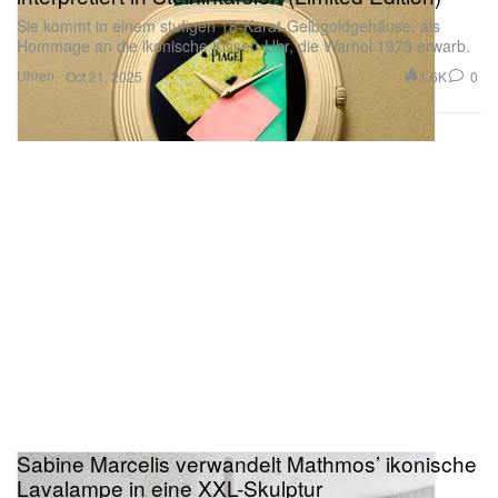
Sie kommt in einem stufigen 18-Karat-Gelbgoldgehäuse, als
Hommage an die ikonische Kissen-Uhr, die Warhol 1973 erwarb.
Uhren
1.6K
0
Oct 21, 2025
Sabine Marcelis verwandelt Mathmos’ ikonische
Lavalampe in eine XXL-Skulptur