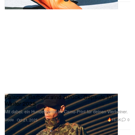
Palace x Barbour sind zurück: Capsule für
Winter 2025
Mit dabei: ein Hundemantel im Camo-Print für deinen Vierbeiner.
Mode
15.4K
0
Oct 21, 2025