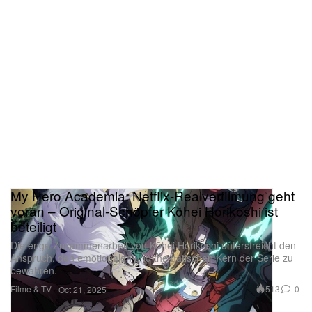
My Hero Academia: Netflix-Realverfilmung geht
voran – Original-Schöpfer Kōhei Horikoshi ist
beteiligt
Die enge Zusammenarbeit von Kōhei Horikoshi unterstreicht den
Anspruch, den emotionalen und thematischen Kern der Serie zu
bewahren.
Filme & TV
513
0
Oct 21, 2025