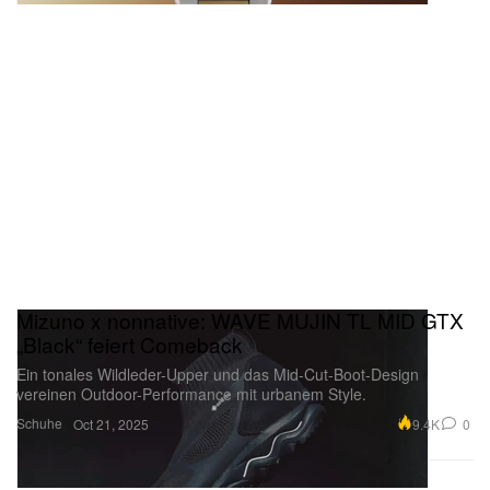
Mizuno x nonnative: WAVE MUJIN TL MID GTX
„Black“ feiert Comeback
Ein tonales Wildleder-Upper und das Mid-Cut-Boot-Design
vereinen Outdoor-Performance mit urbanem Style.
Schuhe
9.4K
0
Oct 21, 2025