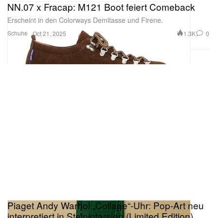
NN.07 x Fracap: M121 Boot feiert Comeback
Erscheint in den Colorways Demitasse und Firene.
Schuhe
1.3K
0
Oct 21, 2025
Piaget Andy Warhol „Collage“-Uhr: Pop-Art neu
interpretiert in Steinintarsien (Limited Edition)