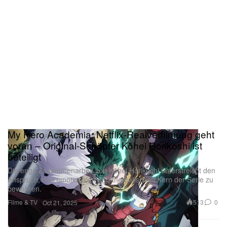
My Hero Academia: Netflix-Realverfilmung geht
voran – Original-Schöpfer Kōhei Horikoshi ist
beteiligt
Die enge Zusammenarbeit von Kōhei Horikoshi unterstreicht den
Anspruch, den emotionalen und thematischen Kern der Serie zu
bewahren.
Filme & TV
513
0
Oct 21, 2025