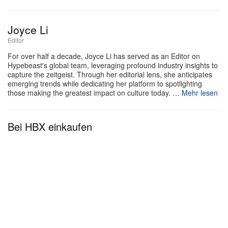
und bietet kurzärmlige Graphic-T-Shirts in Herren-
und Kids-Sizes sowie cozy Sweatshirts für Kinder –
Joyce Li
perfekt für die kommenden kühleren Monate.
Editor
Angesichts der enormen weltweiten Popularität von
For over half a decade, Joyce Li has served as an Editor on
Hypebeast's global team, leveraging profound industry insights to
Nintendo und der
Mario Kart
Franchise dürften die
capture the zeitgeist. Through her editorial lens, she anticipates
Collab-Pieces im Store schnell vergriffen sein –
emerging trends while dedicating her platform to spotlighting
those making the greatest impact on culture today. …
Mehr lesen
Fans sollten also frühzeitig die Verfügbarkeit
checken, um sich ihre Favoriten zu sichern, bevor
Bei HBX einkaufen
sie ausverkauft sind.
Die UNIQLO UT x „Mario Kart World“ Kurzarm-T-
Shirts droppen offiziell Mitte August 2026, die Kids-
Sweatshirts folgen kurz darauf Mitte September. Die
gesamte Kollektion ist bundesweit in UNIQLO
Stores sowie über den
offiziellen Online-Store
.