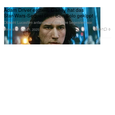
Adam Driver enthüllt: Disney hat das
Star‑Wars‑Sequel über Ben Solo gekippt
Obwohl Lucasfilm anfangs von der Idee begeistert war.
Filme & TV
897
0
Oct 21, 2025