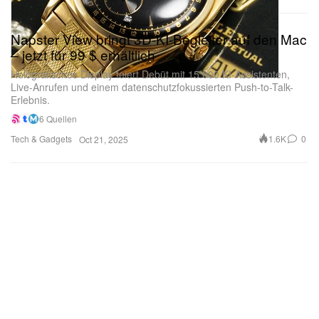
Napster View bringt 3D-KI-Begleiter auf den Mac
– jetzt für 99 $ erhältlich
Holografisches Display feiert Debüt mit 15.000 KI-Assistenten,
Live-Anrufen und einem datenschutzfokussierten Push-to-Talk-
Erlebnis.
6 Quellen
Tech & Gadgets
1.6K
0
Oct 21, 2025