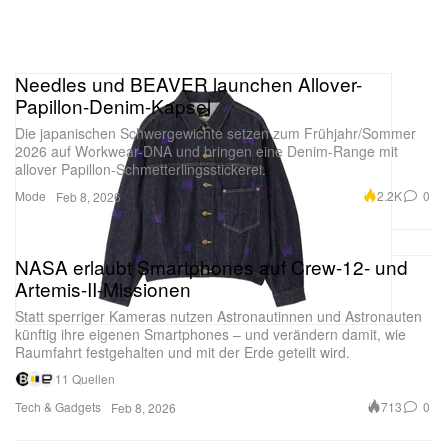
Needles und BEAVER launchen Allover-
Papillon-Denim-Kapsel
Die japanischen Schwergewichte setzen zum Frühjahr/Sommer
2026 auf Workwear-DNA und bringen eine Denim-Range mit
allover Papillon-Schmetterlingsstickerei.
Mode
2.2K
0
Feb 8, 2026
NASA erlaubt Smartphones auf Crew-12- und
Artemis-II-Missionen
Statt sperriger Kameras nutzen Astronautinnen und Astronauten
künftig ihre eigenen Smartphones – und verändern damit, wie
Raumfahrt festgehalten und mit der Erde geteilt wird.
11 Quellen
Tech & Gadgets
713
0
Feb 8, 2026