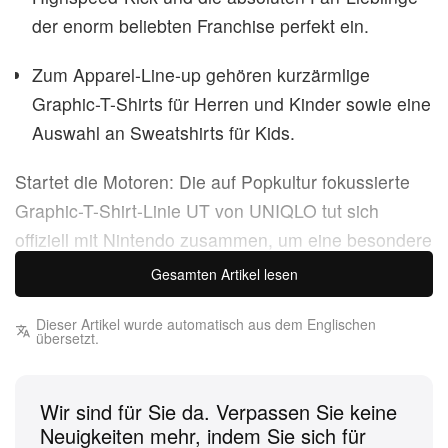
der enorm beliebten Franchise perfekt ein.
Zum Apparel-Line-up gehören kurzärmlige
Graphic-T-Shirts für Herren und Kinder sowie eine
Auswahl an Sweatshirts für Kids.
Startet die Motoren: Die auf Popkultur fokussierte
Graphic-T-Shirt-Linie UT von UNIQLO tut sich
offiziell mit Nintendo zusammen, um eine besondere
Mario Kart World
Kollektion zu launchen. Sie
Gesamten Artikel lesen
zelebriert die Highspeed-Action, das kreative Chaos
der Items und den beliebten Charakter-Cast der
Dieser Artikel wurde automatisch aus dem Englischen
übersetzt.
ikonischen Racing-Franchise – und bringt den
Nervenkitzel der Strecke direkt in deinen
Wir sind für Sie da. Verpassen Sie keine
Kleiderschrank. Ob Gaming-Veteran, der den ersten
Neuigkeiten mehr, indem Sie sich für
Platz verteidigt, oder neuer Fan der Reihe: Dieser