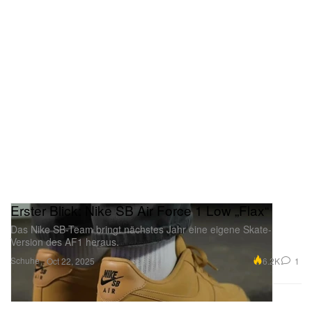
Erster Blick: Nike SB Air Force 1 Low „Flax“
Das Nike SB-Team bringt nächstes Jahr eine eigene Skate-
Version des AF1 heraus.
Schuhe
6.2K
1
Oct 22, 2025