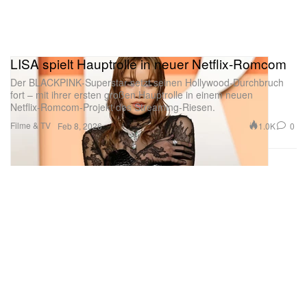
LISA spielt Hauptrolle in neuer Netflix-Romcom
Der BLACKPINK‑Superstar setzt seinen Hollywood‑Durchbruch
fort – mit ihrer ersten großen Hauptrolle in einem neuen
Netflix‑Romcom‑Projekt des Streaming‑Riesen.
Filme & TV
1.0K
0
Feb 8, 2026