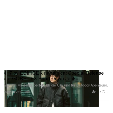
417 by EDIFICE x nanamica: Special-Release
der GORE-TEX Short Down Jacket
Maximal vielseitig: perfekt für die City und für Outdoor-Abenteuer.
Mode
1.8K
0
Oct 21, 2025