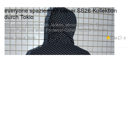
everyone spaziert mit seiner SS26-Kollektion
durch Tokio
Mit wasserabweisenden Jacken, atmungsaktiven Baumwoll-
Seide-Pullis und einer Footwear-Collab mit Erik Schedin.
Mode
2.4K
0
Feb 6, 2026