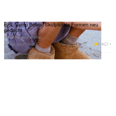
ERL Vamp Boots: Skulpturale Formen neu
gedacht
Kommen diese Woche.
Schuhe
3.1K
1
Oct 21, 2025