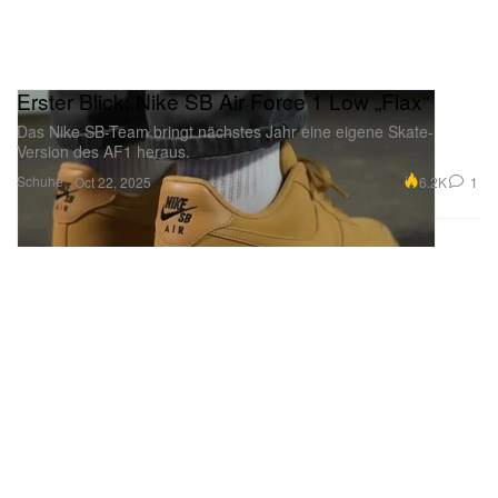
Erster Blick: Nike SB Air Force 1 Low „Flax“
Das Nike SB-Team bringt nächstes Jahr eine eigene Skate-
Version des AF1 heraus.
Schuhe
6.2K
1
Oct 22, 2025