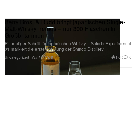
Berry Bros. & Rudd bringt japanischen Single-
Malt-Whisky heraus – nur 300 Flaschen in
Großbritannien
Ein mutiger Schritt für japanischen Whisky – Shindo Experimental
01 markiert die erste Abfüllung der Shindo Distillery.
Uncategorized
1.6K
0
Oct 21, 2025