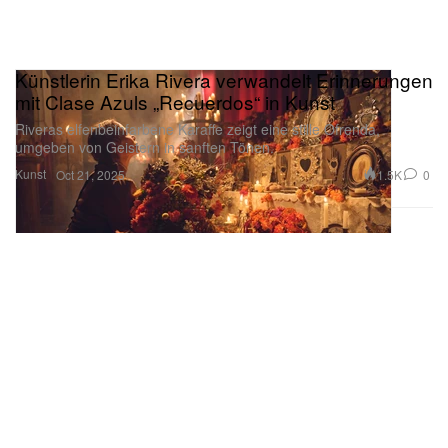
Künstlerin Erika Rivera verwandelt Erinnerungen
mit Clase Azuls „Recuerdos“ in Kunst
Riveras elfenbeinfarbene Karaffe zeigt eine stille Ofrenda,
umgeben von Geistern in sanften Tönen.
Kunst
1.5K
0
Oct 21, 2025