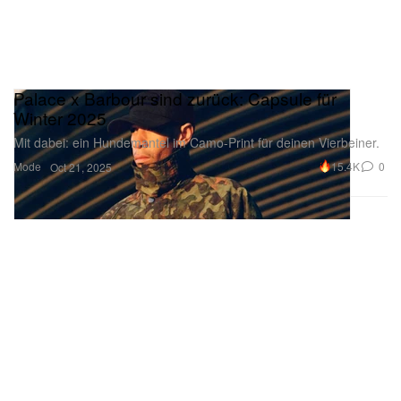
Palace x Barbour sind zurück: Capsule für
Winter 2025
Mit dabei: ein Hundemantel im Camo-Print für deinen Vierbeiner.
Mode
15.4K
0
Oct 21, 2025