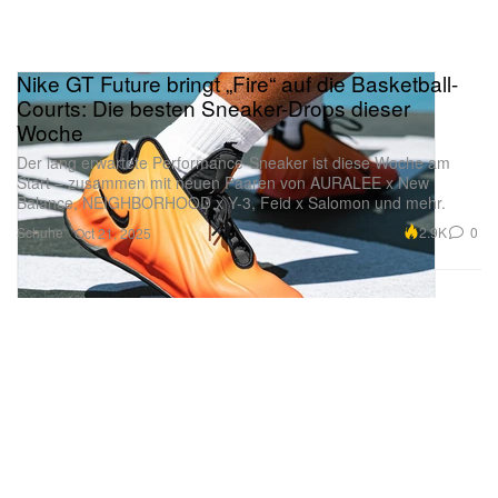
Nike GT Future bringt „Fire“ auf die Basketball-
Courts: Die besten Sneaker-Drops dieser
Woche
Der lang erwartete Performance-Sneaker ist diese Woche am
Start – zusammen mit neuen Paaren von AURALEE x New
Balance, NEIGHBORHOOD x Y-3, Feid x Salomon und mehr.
Schuhe
2.9K
0
Oct 21, 2025