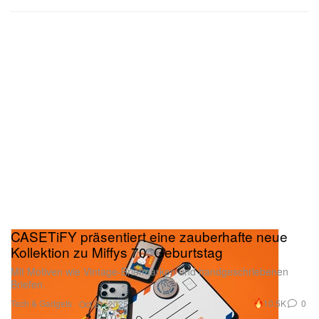
CASETiFY präsentiert eine zauberhafte neue
Kollektion zu Miffys 70. Geburtstag
Mit Motiven wie Vintage-Briefmarken und handgeschriebenen
Briefen.
Tech & Gadgets
10.5K
0
Oct 21, 2025