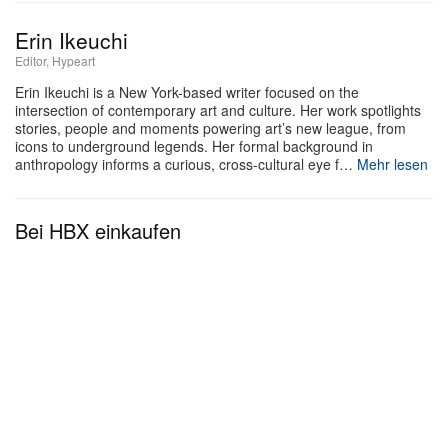
Die Ausstellung konfrontiert Akteure der Gewalt –
Raketen und Sprengstoffe – mit Symbolen der Ruhe
Erin Ikeuchi
wie gepolsterten Körperschutzteilen und
Editor, Hypeart
Magnolienzweigen und legt so die Spannungen
Erin Ikeuchi is a New York-based writer focused on the
intersection of contemporary art and culture. Her work spotlights
zwischen Bedrohung und Begehren, Unschuld und
stories, people and moments powering art’s new league, from
Schuld, Natur und Technologie offen.
icons to underground legends. Her formal background in
anthropology informs a curious, cross-cultural eye f…
Mehr lesen
Für Borremans sind Schönheit und Zerstörung ein
und dasselbe: „Es ist sehr subversiv, etwas
Bei HBX einkaufen
Schönes in einen Akt der Perversion zu
verwandeln“, sagte er 2024 in einem Interview. „Ich
mag diese Vielschichtigkeit, die Illusionen, die sie
hervorruft, und die Art, wie sie zum Unbewussten
spricht.“
French Painting
eröffnet am 5. Juni in Paris.