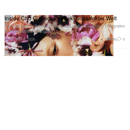
Inside Cho Gi-Seoks perfekt unperfekter Welt
Die erste große Soloausstellung des südkoreanischen Fotografen
im Fotografiska Shanghai.
Kunst
986
0
Feb 6, 2026