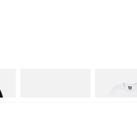
Puma
INITIAL
Cotton
Speedcat Once-A-Year
Billionaire Boys Club X In
Shirt 2
Jetzt einkaufen
Jetzt einkaufen