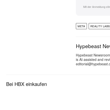
Mit der Anmeldung st
META
REALITY LABS
Hypebeast N
Hypebeast Newsroom pr
is AI-assisted and rev
editorial@hypebeast.
Bei HBX einkaufen