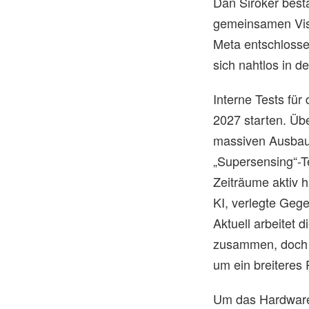
Dan Siroker bestä
gemeinsamen Visio
Meta entschlosse
sich nahtlos in d
Interne Tests für
2027 starten. Üb
massiven Ausba
„Supersensing“-T
Zeiträume aktiv 
KI, verlegte Geg
Aktuell arbeitet 
zusammen, doch d
um ein breiteres
Um das Hardware-