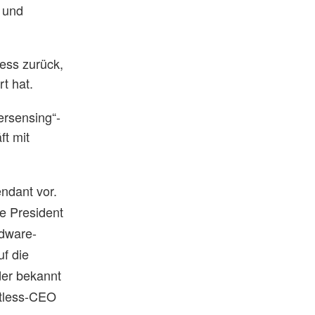
 und
less zurück,
t hat.
ersensing“-
ft mit
ndant vor.
e President
rdware-
f die
der bekannt
mitless-CEO