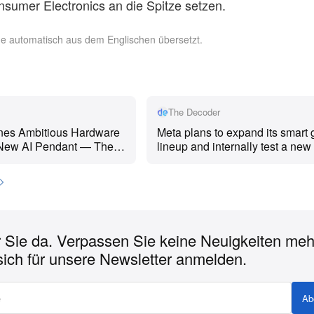
nsumer Electronics an die Spitze setzen.
rde automatisch aus dem Englischen übersetzt.
The Decoder
nes Ambitious Hardware
Meta plans to expand its smart 
 New AI Pendant — The
lineup and internally test a new
osoft to Release New
pendant, according to an inter
xt Week in Comeback
The devices will run on Meta's 
to unlock this story]...
Muse Spark and an unreleased 
called Hatch.
r Sie da. Verpassen Sie keine Neuigkeiten meh
sich für unsere Newsletter anmelden.
Ab