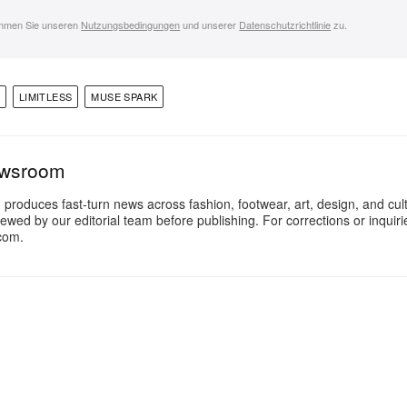
immen Sie unseren
Nutzungsbedingungen
und unserer
Datenschutzrichtlinie
zu.
LIMITLESS
MUSE SPARK
ewsroom
oduces fast-turn news across fashion, footwear, art, design, and cul
iewed by our editorial team before publishing. For corrections or inquiri
com.