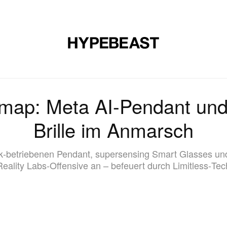
E
SCHUHE
KUNST
DESIGN
MUSIK
LIFESTYLE
S
map: Meta AI-Pendant und
Brille im Anmarsch
‑betriebenen Pendant, supersensing Smart Glasses und
eality Labs-Offensive an – befeuert durch Limitless‑Tec