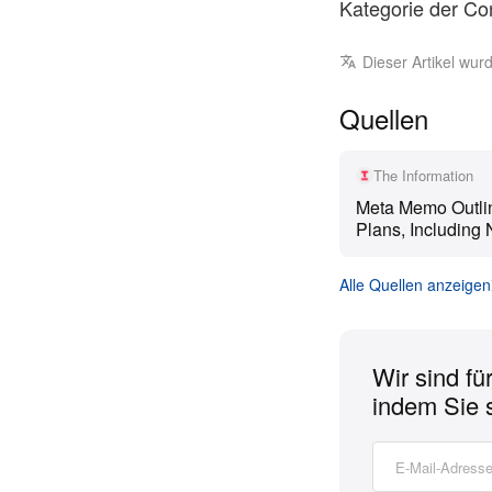
Kategorie der Co
Dieser Artikel wu
Quellen
The Information
Meta Memo Outli
Plans, Including
Information Micr
Coding Model Ne
Alle Quellen anzeigen
Attempt [Save 25% 
Wir sind fü
indem Sie 