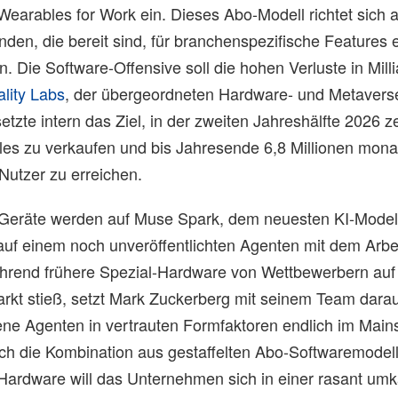
earables for Work ein. Dieses Abo-Modell richtet sich 
en, die bereit sind, für branchenspezifische Features 
n. Die Software-Offensive soll die hohen Verluste in Mil
lity Labs
, der übergeordneten Hardware- und Metavers
etzte intern das Ziel, in der zweiten Jahreshälfte 2026 
les zu verkaufen und bis Jahresende 6,8 Millionen monat
Nutzer zu erreichen.
eräte werden auf Muse Spark, dem neuesten KI-Modell
uf einem noch unveröffentlichten Agenten mit dem Arbeit
hrend frühere Spezial-Hardware von Wettbewerbern auf 
rkt stieß, setzt Mark Zuckerberg mit seinem Team darau
ttene Agenten in vertrauten Formfaktoren endlich im Mai
ch die Kombination aus gestaffelten Abo-Softwaremodel
r Hardware will das Unternehmen sich in einer rasant um