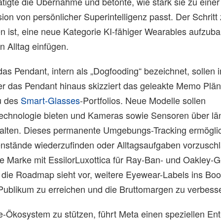
tigte die Übernahme und betonte, wie stark sie zu einer
n von persönlicher Superintelligenz passt. Der Schritt 
n ist, eine neue Kategorie KI-fähiger Wearables aufzuba
en Alltag einfügen.
 das Pendant, intern als „Dogfooding“ bezeichnet, sollen 
er das Pendant hinaus skizziert das geleakte Memo Plän
u des
Smart-Glasses
-Portfolios. Neue Modelle sollen
echnologie bieten und Kameras sowie Sensoren über lä
halten. Dieses permanente Umgebungs-Tracking ermöglic
enstände wiederzufinden oder Alltagsaufgaben vorzusch
die Marke mit EssilorLuxottica für Ray-Ban- und Oakley-G
ie Roadmap sieht vor, weitere Eyewear-Labels ins Boot
 Publikum zu erreichen und die Bruttomargen zu verbess
Ökosystem zu stützen, führt Meta einen speziellen Ent