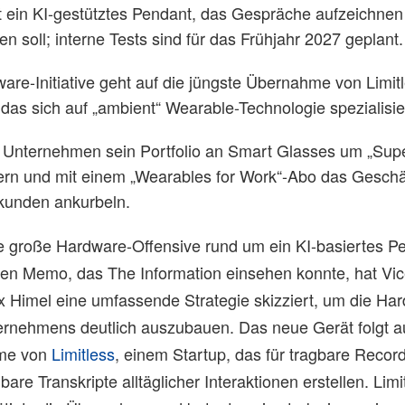
t ein KI-gestütztes Pendant, das Gespräche aufzeichnen
soll; interne Tests sind für das Frühjahr 2027 geplant.
are-Initiative geht auf die jüngste Übernahme von Limit
das sich auf „ambient“ Wearable-Technologie spezialisier
 Unternehmen sein Portfolio an Smart Glasses um „Sup
ern und mit einem „Wearables for Work“-Abo das Geschä
unden ankurbeln.
ne große Hardware-Offensive rund um ein KI-basiertes Pe
nen Memo, das The Information einsehen konnte, hat Vic
x Himel eine umfassende Strategie skizziert, um die Ha
rnehmens deutlich auszubauen. Das neue Gerät folgt au
hme von
Limitless
, einem Startup, das für tragbare Recor
hbare Transkripte alltäglicher Interaktionen erstellen. Li