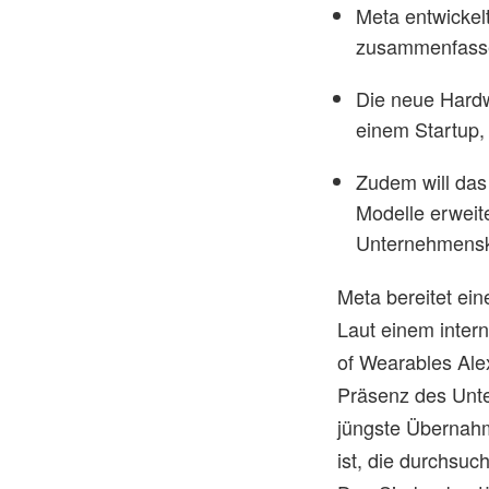
Meta entwickel
zusammenfassen 
Die neue Hardw
einem Startup, 
Zudem will das
Modelle erweit
Unternehmensk
Meta bereitet ei
Laut einem inter
of Wearables Ale
Präsenz des Unte
jüngste Überna
ist, die durchsuc