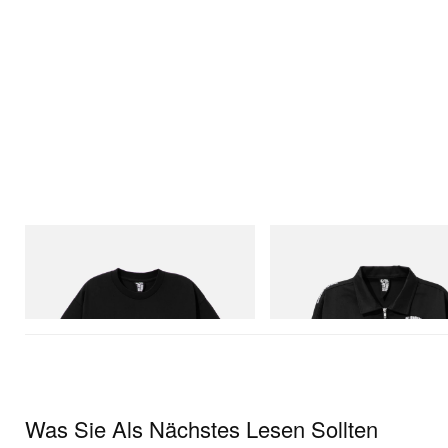
INITIAL
INITIAL
Billionaire Boys Club X Initial D Cotton T-
Billionaire Boys Club X Initial D 
Shirt 1
Jacket
Jetzt einkaufen
Jetzt einkaufen
Was Sie Als Nächstes Lesen Sollten