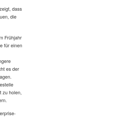
zeigt, dass
uen, die
im Frühjahr
e für einen
ngere
ht es der
lagen.
estelle
 zu holen,
ern.
erprise-