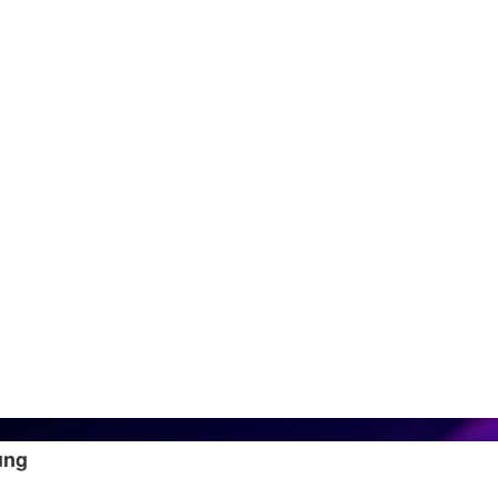
Samuel Boivin/Nurph
ung