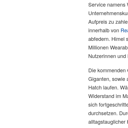
Service namens W
Unternehmenskund
Aufpreis zu zahle
innerhalb von
Rea
abfedern. Himel s
Millionen Wearab
Nutzerinnen und 
Die kommenden G
Giganten, sowie a
Hatch laufen. Wä
Widerstand im Ma
sich fortgeschri
durchsetzen. Dur
alltagstaugliche