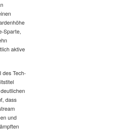
an
einen
liardenhöhe
e-Sparte,
zehn
lich aktive
 des Tech-
stitel
deutlichen
f, dass
nstream
len und
kämpften