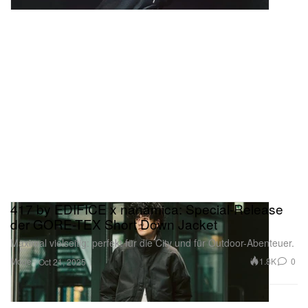
417 by EDIFICE x nanamica: Special-Release
der GORE-TEX Short Down Jacket
Maximal vielseitig: perfekt für die City und für Outdoor-Abenteuer.
Mode
1.8K
0
Oct 21, 2025