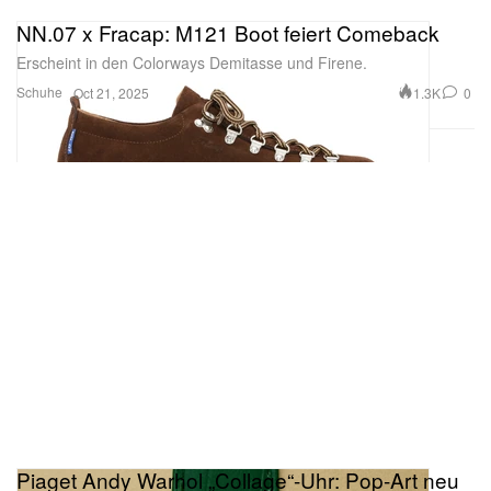
NN.07 x Fracap: M121 Boot feiert Comeback
Erscheint in den Colorways Demitasse und Firene.
Schuhe
1.3K
0
Oct 21, 2025
Piaget Andy Warhol „Collage“-Uhr: Pop-Art neu