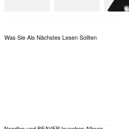
Mini Hydro Next Gen Moc
D Cotton T-Shirt
Jetzt einkaufen
Jetzt einkaufen
Jetzt einkaufen
Was Sie Als Nächstes Lesen Sollten
Diesen Beitrag auf Instagram ansehen
Needles und BEAVER launchen Allover-