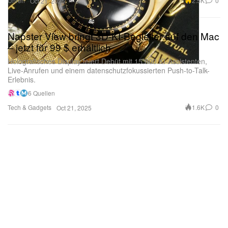
Uhren
2.5K
0
Oct 21, 2025
Napster View bringt 3D-KI-Begleiter auf den Mac
– jetzt für 99 $ erhältlich
Holografisches Display feiert Debüt mit 15.000 KI-Assistenten,
Live-Anrufen und einem datenschutzfokussierten Push-to-Talk-
Erlebnis.
6 Quellen
Tech & Gadgets
1.6K
0
Oct 21, 2025