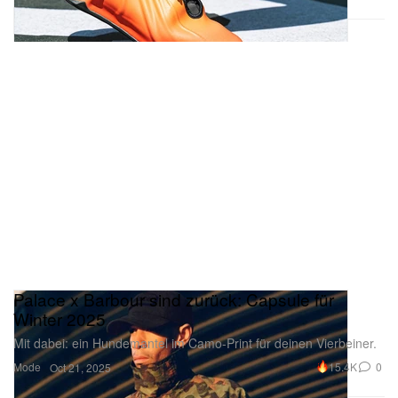
Palace x Barbour sind zurück: Capsule für
Winter 2025
Mit dabei: ein Hundemantel im Camo-Print für deinen Vierbeiner.
Mode
15.4K
0
Oct 21, 2025