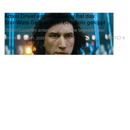
Adam Driver enthüllt: Disney hat das
Star‑Wars‑Sequel über Ben Solo gekippt
Obwohl Lucasfilm anfangs von der Idee begeistert war.
Filme & TV
897
0
Oct 21, 2025