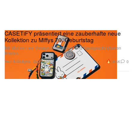
CASETiFY präsentiert eine zauberhafte neue
Kollektion zu Miffys 70. Geburtstag
Mit Motiven wie Vintage-Briefmarken und handgeschriebenen
Briefen.
Tech & Gadgets
10.5K
0
Oct 21, 2025