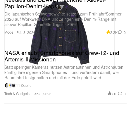
Papillon-Denim-Kapsel
Ein Beitrag, geteilt von Bitmap Books (@bitmapbooks)
Die japanischen Schwergewichte setzen zum Frühjahr/Sommer
2026 auf Workwear-DNA und bringen eine Denim-Range mit
allover Papillon-Schmetterlingsstickerei.
Mode
2.2K
0
Feb 8, 2026
NASA erlaubt Smartphones auf Crew-12- und
Artemis-II-Missionen
Statt sperriger Kameras nutzen Astronautinnen und Astronauten
künftig ihre eigenen Smartphones – und verändern damit, wie
Raumfahrt festgehalten und mit der Erde geteilt wird.
11 Quellen
Tech & Gadgets
713
0
Feb 8, 2026