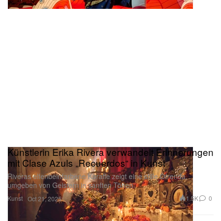
Künstlerin Erika Rivera verwandelt Erinnerungen
mit Clase Azuls „Recuerdos“ in Kunst
Riveras elfenbeinfarbene Karaffe zeigt eine stille Ofrenda,
umgeben von Geistern in sanften Tönen.
Kunst
1.5K
0
Oct 21, 2025