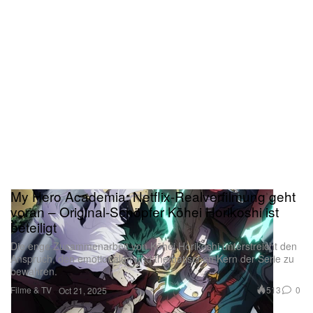
My Hero Academia: Netflix-Realverfilmung geht
voran – Original-Schöpfer Kōhei Horikoshi ist
beteiligt
Die enge Zusammenarbeit von Kōhei Horikoshi unterstreicht den
Anspruch, den emotionalen und thematischen Kern der Serie zu
bewahren.
Filme & TV
513
0
Oct 21, 2025