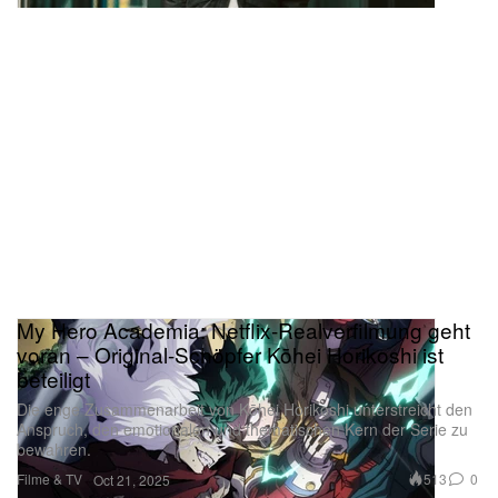
My Hero Academia: Netflix-Realverfilmung geht
voran – Original-Schöpfer Kōhei Horikoshi ist
beteiligt
Die enge Zusammenarbeit von Kōhei Horikoshi unterstreicht den
Anspruch, den emotionalen und thematischen Kern der Serie zu
bewahren.
Filme & TV
513
0
Oct 21, 2025