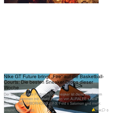
Nike GT Future bringt „Fire“ auf die Basketball-
Courts: Die besten Sneaker-Drops dieser
Woche
Der lang erwartete Performance-Sneaker ist diese Woche am
Start – zusammen mit neuen Paaren von AURALEE x New
Balance, NEIGHBORHOOD x Y-3, Feid x Salomon und mehr.
Schuhe
2.9K
0
Oct 21, 2025