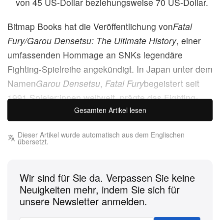
von 45 US-Dollar beziehungsweise 70 US-Dollar.
Bitmap Books hat die Veröffentlichung von
Fatal
Fury/Garou Densetsu: The Ultimate History
, einer
umfassenden Hommage an SNKs legendäre
Fighting-Spielreihe angekündigt. In Japan unter dem
Namen
Garou Densetsu
,
Fatal Fury
begeistert seit
1991 Spieler:innen weltweit, prägte das Fighting-
Gesamten Artikel lesen
Game-Genre maßgeblich mit und etablierte das
NEOGEO als Premium-Heimkonsole. Der Band
Dieser Artikel wurde automatisch aus dem Englischen
umfasst 460 Seiten, ist mit Pantone-Farben auf
übersetzt.
hochwertigem Papier gedruckt und bietet exklusiven
Einblick in die SNK-Archive – inklusive
Wir sind für Sie da. Verpassen Sie keine
Konzeptskizzen, Promo-Artworks und Cover-
Neuigkeiten mehr, indem Sie sich für
Illustrationen.
unsere Newsletter anmelden.