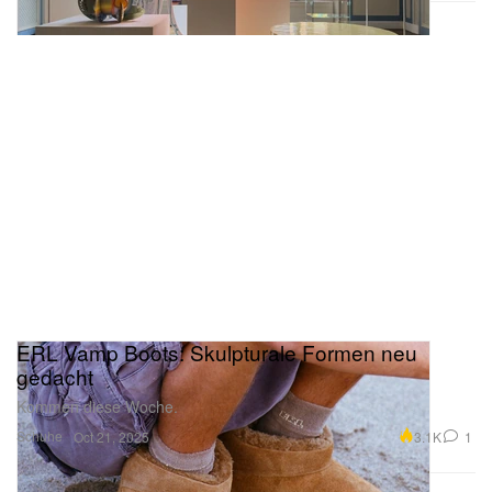
ERL Vamp Boots: Skulpturale Formen neu
gedacht
Kommen diese Woche.
Schuhe
3.1K
1
Oct 21, 2025