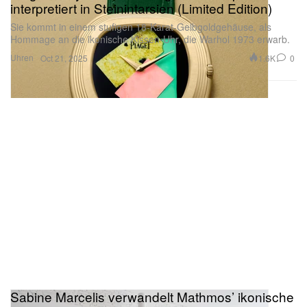
interpretiert in Steinintarsien (Limited Edition)
Sie kommt in einem stufigen 18-Karat-Gelbgoldgehäuse, als
Hommage an die ikonische Kissen-Uhr, die Warhol 1973 erwarb.
Uhren
1.6K
0
Oct 21, 2025
Sabine Marcelis verwandelt Mathmos’ ikonische