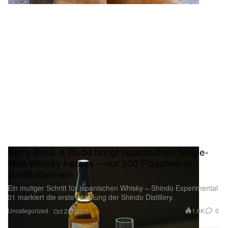
Berry Bros. & Rudd bringt japanischen Single-
Malt-Whisky heraus – nur 300 Flaschen in
Großbritannien
Ein mutiger Schritt für japanischen Whisky – Shindo Experimental
01 markiert die erste Abfüllung der Shindo Distillery.
Uncategorized
1.6K
0
Oct 21, 2025