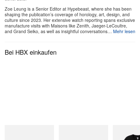
Mit seiner detailreichen Erzählebene und opulenten
Zoe Leung is a Senior Editor at Hypebeast, where she has been
shaping the publication’s coverage of horology, art, design, and
Bildsprache ist
Fatal Fury/Garou Densetsu: The
culture since 2023. Her extensive watch reporting spans exclusive
manufacture visits with Maisons like Zenith, Jaeger-LeCoultre,
Ultimate History
ein absolutes Must-have für
and Grand Seiko, as well as insightful conversations…
Mehr lesen
Fighting-Game-Fans und die definitive Chronik
eines der langlebigsten Arcade-Phänomene. Der
Bei HBX einkaufen
Release ist am 20. Mai 2026; das Buch erscheint
sowohl als Standard Edition für 45 US-Dollar als
auch als Collector’s Edition für 70 US-Dollar. Mehr
Infos gibt es auf der
offiziellen Website von Bitmap
Books
.
Merrell 1TRL
Crocs
INITIAL
Merrell 1TRL X Perks And
Crocs Roy
Billionaire Boys 