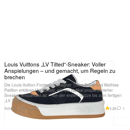
Louis Vuittons „LV Tilted“-Sneaker: Voller
Anspielungen – und gemacht, um Regeln zu
brechen
Die Louis-Vuitton-Footwear-Designer Thibo Denis und Mathias
Patillon erklären Hypebeast, wie ein radikal proportionierter
Sneaker entstanden ist – von der ersten Skizze bis zum fertigen
„LV Tilted“.
Schuhe
3.2K
1
Feb 7, 2026