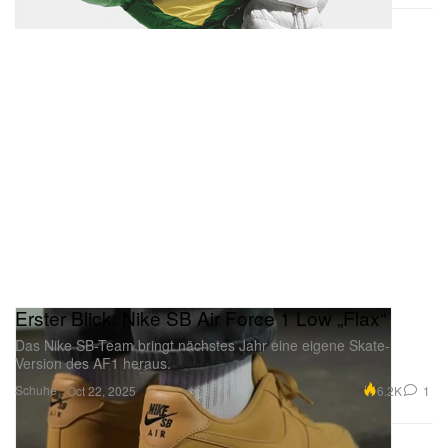
Erster Blick: Nike SB Air Force 1 Low „Flax“
Das Nike SB-Team bringt nächstes Jahr eine eigene Skate-
Version des AF1 heraus.
Schuhe
6.2K
1
Oct 22, 2025