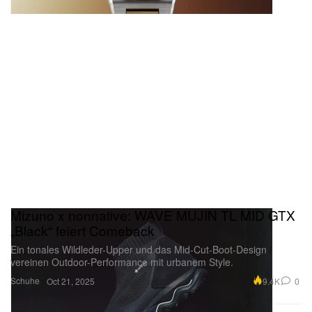
Mizuno x nonnative: WAVE MUJIN TL MID GTX
„Black“ feiert Comeback
Ein tonales Wildleder-Upper und das Mid-Cut-Boot-Design
vereinen Outdoor-Performance mit urbanem Style.
Schuhe
9.4K
0
Oct 21, 2025