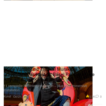
Louis Vuitton und Takashi Murakami
präsentieren auf der Art Basel Paris die neue
Artycapucines-Kollektion
11 verspielte Neuinterpretationen – plus eine immersive
Installation.
Kunst
5.5K
0
Oct 21, 2025