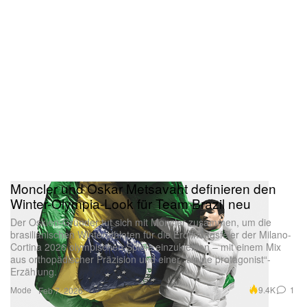
Moncler und Oskar Metsavaht definieren den
Winter-Olympia-Look für Team Brazil neu
Der Osklen-Gründer tut sich mit Moncler zusammen, um die
brasilianischen Winterathleten für die Eröffnungsfeier der Milano-
Cortina 2026 olympischen Spiele einzukleiden – mit einem Mix
aus orthopädischer Präzision und einer „alpine protagonist“-
Erzählung.
Mode
9.4K
1
Feb 7, 2026