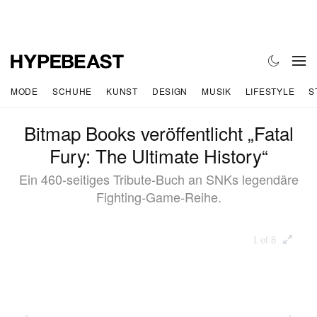
MODE
SCHUHE
KUNST
DESIGN
MUSIK
LIFESTYLE
S
Bitmap Books veröffentlicht „Fatal
Fury: The Ultimate History“
Ein 460‑seitiges Tribute-Buch an SNKs legendäre
Fighting‑Game‑Reihe.
1 of 8