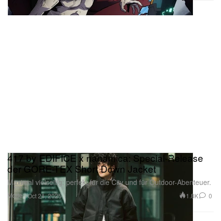
417 by EDIFICE x nanamica: Special-Release
der GORE-TEX Short Down Jacket
Maximal vielseitig: perfekt für die City und für Outdoor-Abenteuer.
Mode
1.8K
0
Oct 21, 2025