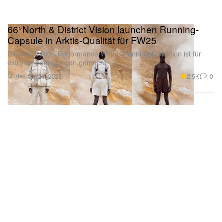
66°North & District Vision launchen Running-
Capsule in Arktis-Qualität für FW25
Die FW25 High-Performance-Winter-Running-Kollektion ist für
extreme Bedingungen gemacht.
Mode
2.5K
0
Oct 21, 2025