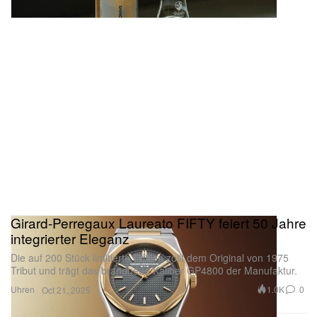
Girard-Perregaux Laureato FIFTY feiert 50 Jahre
integrierter Eleganz
Die auf 200 Stück limitierte Edition zollt dem Original von 1975
Tribut und trägt das brandneue Kaliber GP4800 der Manufaktur.
Uhren
1.0K
0
Oct 21, 2025